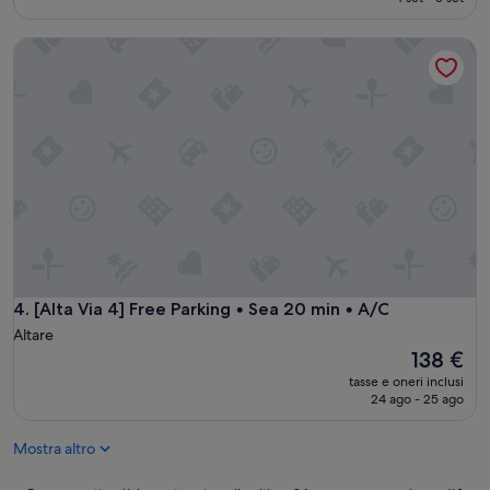
è
233 €
[Alta Via 4] Free Parking • Sea 20 min • A/C
[Alta Via 4] Free Parking • Sea 20 min • A/C
4. [Alta Via 4] Free Parking • Sea 20 min • A/C
Altare
Il
138 €
prezzo
tasse e oneri inclusi
attuale
24 ago - 25 ago
è
138 €
Mostra altro