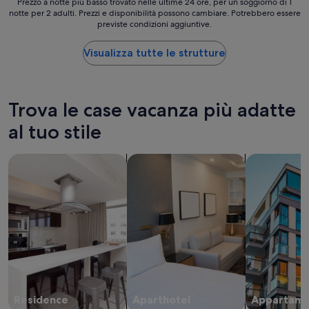
Prezzo
Prezzo a notte più basso trovato nelle ultime 24 ore, per un soggiorno di 1
notte per 2 adulti. Prezzi e disponibilità possono cambiare. Potrebbero essere
a
previste condizioni aggiuntive.
notte
più
basso
Visualizza tutte le strutture
trovato
nelle
ultime
24
Trova le case vacanza più adatte
ore,
per
al tuo stile
un
soggiorno
cerca residence
cerca aparthotel
cerca appar
di
1
notte
per
2
adulti.
Prezzi
e
disponibilità
possono
cambiare.
Residence
Aparthotel
Appartame
Potrebbero