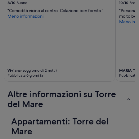
8/10
Buono
10/10
Eccel
"Comodità vicino al centro. Colazione ben fornita."
"Personale
Meno informazioni
molto bell
Meno info
Viviana
(soggiorno di 2 notti)
MARIA TE
Pubblicata 6 giorni fa
Pubblicata 1
Altre informazioni su Torre
del Mare
Appartamenti: Torre del
Mare