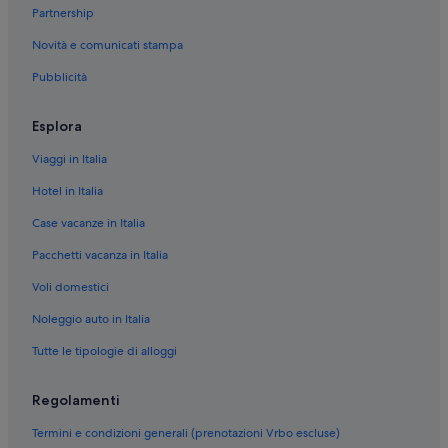
Partnership
Bergeggi: Case rurali
Novità e comunicati stampa
Bergeggi: Affittacamere
Pubblicità
Bergeggi: Case private in affitto
Bergeggi: Campeggi
Esplora
Bergeggi: Agriturismi
Viaggi in Italia
Bergeggi: Ville
Hotel in Italia
Bergeggi: Inn
Case vacanze in Italia
Bergeggi: B&B
Pacchetti vacanza in Italia
Bergeggi: Parchi vacanze
Voli domestici
Torre del Mare: Affittacamere
Torre del Mare: Campeggi
Noleggio auto in Italia
Torre del Mare: Cottage
Tutte le tipologie di alloggi
Torre del Mare: Guest house
Regolamenti
Torre del Mare: Ville
Termini e condizioni generali (prenotazioni Vrbo escluse)
Torre del Mare: B&B