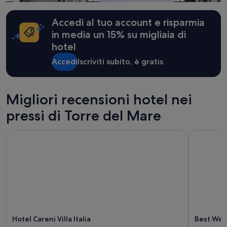
essere
previste
condizioni
Accedi al tuo account e risparmia
aggiuntive.
in media un 15% su migliaia di
hotel
Accedi
Iscriviti subito, è gratis
Migliori recensioni hotel nei
pressi di Torre del Mare
Hotel Careni Villa Italia
Best West
Hotel Careni Villa Italia
Best Wes