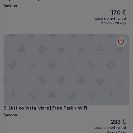
Savona
Il
170 €
prezzo
tasse e oneri inclusi
attuale
27 ago - 28 ago
è
170 €
[Attico Vista Mare] Free Park • WiFi
[Attico Vista Mare] Free Park • WiFi
3. [Attico Vista Mare] Free Park • WiFi
Savona
Il
233 €
prezzo
tasse e oneri inclusi
attuale
4 set - 5 set