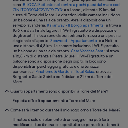
zona:
BILOCALE situato nel centro a pochi passi dal mare cod.
CIN IT009034C2VLV9YZY3
: a a Loano , distante 19 km dal
cuore di Torre del Mare. Le dotazioni delle camere includono
un balcone e una sala da pranzo. Avrai a disposizione un
servizio lavanderia.
Italianway - Il Borgo apartments
: si trova a
10,6 km da a Finale Ligure . Il Wi-Fi gratuito è a disposizione
degli ospiti. In loco sono disponibili una terrazza e una piscina
stagionale all'aperto.
Seawood - Appartamento
: è a Noli , a
una distanza di 4,8 km. Le camere includono il Wi-Fi gratuito,
un balcone e una sala da pranzo.
Casa Vacanze Santi
: si trova
a 16,8 km di distanza a Pietra Ligure . Il Wi-Fi gratuito e un
balcone sono a disposizione degli ospiti. In loco sono
disponibili un parcheggio gratuito e una terrazza
panoramica.
Pinehome & Garden - Total Relax
: si trova a
Borghetto Santo Spirito ed è distante 21 km da Torre del
Mare.
Quanti appartamenti sono disponibili a Torre del Mare?
Expedia offre 5 appartamenti a Torre del Mare.
Come sarà il tempo durante il mio soggiorno a Torre del Mare?
Il meteo è solo un elemento di un viaggio, ma può farti
modificare il tuo itinerario, soprattutto se pensi di trattenerti