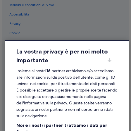
Termini e condizioni di Vrbo
Spotorno: Case rurali
Accessibilità
Spotorno: Resort
Spotorno: Agriturismi
Privacy
Spotorno: Appartamenti
Cookie
Spotorno: Affittacamere
Condizioni per l'utilizzo
Spotorno: Complessi di appartamenti
La vostra privacy è per noi molto
Informazioni legali/Contatti
Spotorno: Aparthotel
importante
Linee guida sui contenuti e segnalazione dei contenuti
Spotorno: Campeggi
Insieme ai nostri
16
partner archiviamo e/o accediamo
Supporto
Spotorno: Guest house
alle informazioni sul dispositivo dell'utente, come gli ID
univoci nei cookie, per il trattamento dei dati personali.
Isola di Bergeggi: hotel nelle vicinanze
Assistenza clienti
È possibile accettare o gestire le proprie scelte facendo
Torre del Mare: hotel
Contattaci
clic di seguito o in qualsiasi momento nella pagina
Spotorno: hotel
dell'informativa sulla privacy. Queste scelte verranno
Come cancellare un volo
segnalate ai nostri partner e non influenzeranno i dati
Bergeggi: hotel
Come modificare la prenotazione di un hotel o una casa vacanze
sulla navigazione.
Grotta della Galleria del Treno: hotel nelle vicinanze
Tempistiche per i rimborsi
Noi e i nostri partner trattiamo i dati per
Torre del Mare: Hotel con piscina