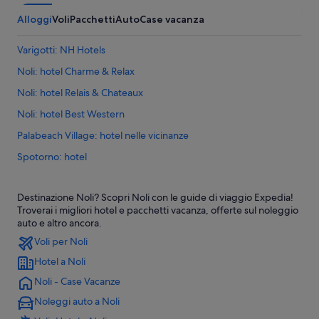
Alloggi
Voli
Pacchetti
Auto
Case vacanza
Varigotti: NH Hotels
Noli: hotel Charme & Relax
Noli: hotel Relais & Chateaux
Noli: hotel Best Western
Palabeach Village: hotel nelle vicinanze
Spotorno: hotel
Noli: hotel
Destinazione Noli? Scopri Noli con le guide di viaggio Expedia!
Stazione di Spotorno: hotel nelle vicinanze
Troverai i migliori hotel e pacchetti vacanza, offerte sul noleggio
Noli: Hotel con bar
auto e altro ancora.
Voli per Noli
Noli: Resort e hotel con spa
Hotel a Noli
Noli: Hotel all inclusive
Noli - Case Vacanze
Noli: Hotel per famiglie
Noleggi auto a Noli
Noli: Hotel sulla spiaggia