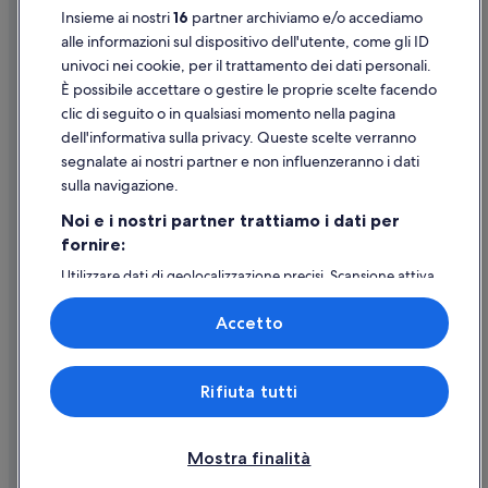
Noli: B&B
Insieme ai nostri
16
partner archiviamo e/o accediamo
Supporto
alle informazioni sul dispositivo dell'utente, come gli ID
Noli: Ostelli
univoci nei cookie, per il trattamento dei dati personali.
Assistenza clienti
Noli: Lodge
È possibile accettare o gestire le proprie scelte facendo
Contattaci
clic di seguito o in qualsiasi momento nella pagina
Noli: Case rurali
dell'informativa sulla privacy. Queste scelte verranno
Come cancellare un volo
Noli: Affittacamere
segnalate ai nostri partner e non influenzeranno i dati
Come modificare la prenotazione di un hotel o una casa vacanze
Noli: Aparthotel
sulla navigazione.
Tempistiche per i rimborsi
Noli: Resort
Noi e i nostri partner trattiamo i dati per
fornire:
Noli: Cottage
Utilizzare un coupon Expedia
Utilizzare dati di geolocalizzazione precisi. Scansione attiva
Noli: Complessi di appartamenti
Documenti per i viaggi internazionali
delle caratteristiche del dispositivo ai fini
Noli: Inn
dell’identificazione. Archiviare informazioni su dispositivo
Accetto
e/o accedervi. Pubblicità e contenuti personalizzati,
Noli: Campeggi
misurazione delle prestazioni dei contenuti e degli
annunci, ricerche sul pubblico, sviluppo di servizi.
Noli: Guest house
Expedia, Inc. non è responsabile dei contenuti di siti esterni.
Rifiuta tutti
Elenco dei partner (fornitori)
© 2026 Expedia, Inc., una società di Expedia Group. Tutti i diritti riservati.
Spotorno: Guest house
Expedia e il logo di Expedia sono marchi registrati o marchi di Expedia,
Inc.
Spotorno: Campeggi
Mostra finalità