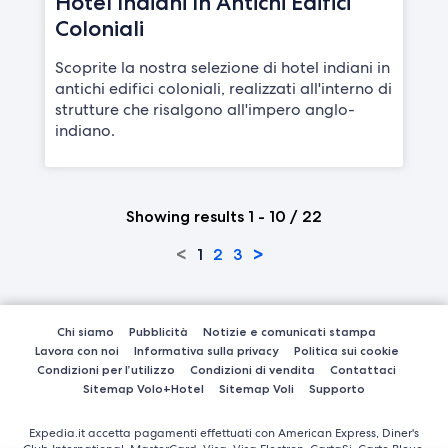
Hotel Indiani In Antichi Edifici
Coloniali
Scoprite la nostra selezione di hotel indiani in
antichi edifici coloniali, realizzati all'interno di
strutture che risalgono all'impero anglo-
indiano.
Showing results 1 - 10 / 22
<
>
1
2
3
Chi siamo
Pubblicità
Notizie e comunicati stampa
Lavora con noi
Informativa sulla privacy
Politica sui cookie
Condizioni per l’utilizzo
Condizioni di vendita
Contattaci
Sitemap Volo+Hotel
Sitemap Voli
Supporto
Expedia.it accetta pagamenti effettuati con American Express, Diner's