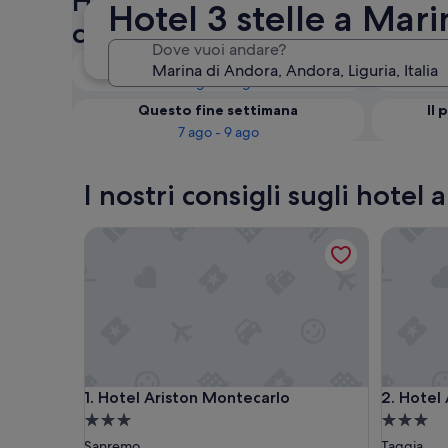
Hotel a 3 stelle in zona Mari
Hotel 3 stelle a Mar
controlla la disponibilità
Dove vuoi andare?
Questa sera
6 ago - 7 ago
Questo fine settimana
Il 
7 ago - 9 ago
I nostri consigli sugli hotel
Hotel Ariston Montecarlo
Hotel Ar
Hotel Ariston Montecarlo
Hotel Ar
1. Hotel Ariston Montecarlo
2. Hotel
Struttura
Struttura
a
a
Sanremo
Taggia