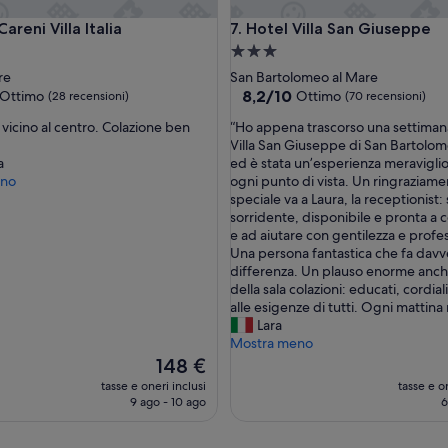
r
ni Villa Italia
Hotel Villa San Giuseppe
Careni Villa Italia
7. Hotel Villa San Giuseppe
a
t
Struttura
i
a
re
San Bartolomeo al Mare
m
3.0
8.2
8,2/10
Ottimo
Ottimo
(28 recensioni)
(70 recensioni)
a
su
stelle
n
“
vicino al centro. Colazione ben
“Ho appena trascorso una settimana
10,
e
H
Villa San Giuseppe di San Bartolom
Ottimo,
m
o
a
ed è stata un’esperienza meraviglio
(70
m
a
eno
ogni punto di vista. Un ringraziam
i)
recensioni)
e
p
speciale va a Laura, la receptionist
n
p
sorridente, disponibile e pronta a c
o
e
e ad aiutare con gentilezza e profes
t
n
Una persona fantastica che fa davv
r
a
differenza. Un plauso enorme anche
o
t
della sala colazioni: educati, cordiali
p
r
alle esigenze di tutti. Ogni mattina
p
a
Lara
o
s
Mostra meno
c
c
Il
148 €
o
o
prezzo
tasse e oneri inclusi
tasse e on
n
r
attuale
9 ago - 10 ago
6
t
s
è
e
o
148 €
n