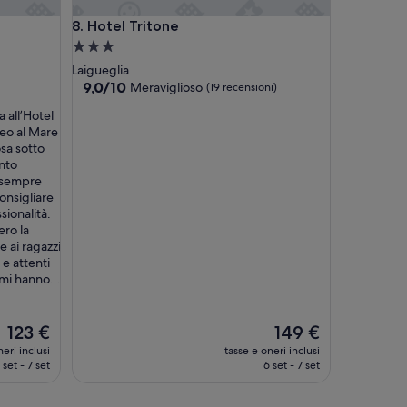
Hotel Tritone
8. Hotel Tritone
Struttura
a
Laigueglia
3.0
9.0
9,0/10
Meraviglioso
(19 recensioni)
su
stelle
 all’Hotel
10,
eo al Mare
Meraviglioso,
sa sotto
(19
ento
recensioni)
: sempre
onsigliare
sionalità.
ero la
 ai ragazzi
 e attenti
 mi hanno...
Il
Il
123 €
149 €
prezzo
prezzo
eri inclusi
tasse e oneri inclusi
attuale
attuale
 set - 7 set
6 set - 7 set
è
è
123 €
149 €