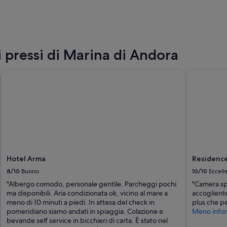
t
e
e
o
m
a
o
l
l
M
t
a
i pressi di Marina di Andora
o
r
e
e
Hotel Arma
Residence 
d
e
u
d
c
è
a
s
t
t
i
a
e
t
d
a
i
u
s
n
Hotel Arma
Residenc
p
’
8/10
Buono
10/10
Eccell
o
e
n
"Albergo comodo, personale gentile. Parcheggi pochi
"Camera spa
s
i
ma disponibili. Aria condizionata ok, vicino al mare a
accogliente
p
b
meno di 10 minuti a piedi. In attesa del check in
plus che per
e
i
pomeridiano siamo andati in spiaggia. Colazione e
Meno infor
r
l
bevande self service in bicchieri di carta. È stato nel
i