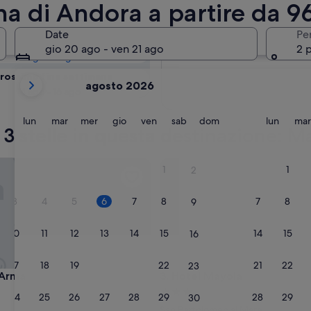
na di Andora:
ina di Andora a partire da 9
Date
Pe
Domani
gio 20 ago - ven 21 ago
2 
7 ago - 8 ago
i
prossimo fine settimana
agosto 2026
mesi
14 ago - 16 ago
mostrati
al
lunedì
martedì
mercoledì
giovedì
venerdì
sabato
domenica
lunedì
lun
mar
mer
gio
ven
sab
dom
lun
mar
 a 3 stelle in questa destinazione: 
momento
sono
August
ma
Hotel Mayola
1
1
2
2026
e
3
4
5
6
7
8
7
8
9
September
2026.
10
11
12
13
14
15
14
15
16
17
18
19
20
21
22
21
22
23
ma
Hotel Mayola
 Arma
3. Hotel Mayola
Struttura
24
25
26
27
28
29
28
29
30
a
San Bartolomeo al Mare