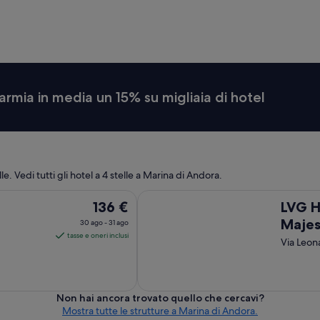
u
u
n
t
a
i
s
p
e
e
t
r
t
i
i
armia in media un 15% su migliaia di hotel
l
m
s
a
e
n
r
a
v
a
i
l
lle. Vedi tutti gli hotel a 4 stelle a Marina di Andora.
z
l
i
’
LVG Hotel Collection - Majestic
o
Il
136 €
LVG H
H
o
prezzo
o
Majes
30 ago - 31 ago
f
t
è
tasse e oneri inclusi
Via Leon
f
e
136 €
e
l
a
r
V
notte
t
i
o
nel
l
Non hai ancora trovato quello che cercavi?
,
periodo
l
Mostra tutte le strutture a Marina di Andora.
p