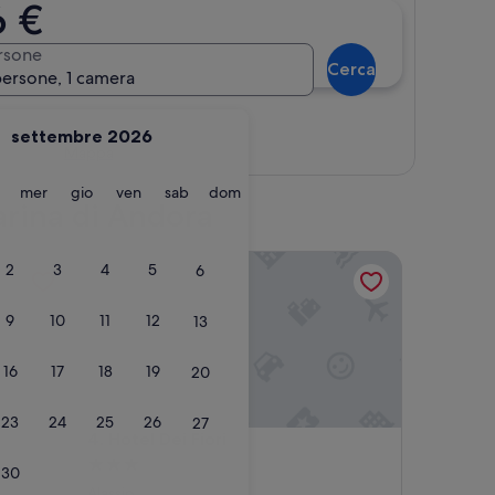
6 €
rsone
Cerca
persone, 1 camera
settembre 2026
Mappa
martedì
mercoledì
giovedì
venerdì
sabato
domenica
mer
gio
ven
sab
dom
Marina di Andora
Hotel Dei Fiori
2
3
4
5
6
9
10
11
12
13
16
17
18
19
20
23
24
25
26
27
Hotel Dei Fiori
4. Hotel Dei Fiori
Struttura
30
a
Alassio