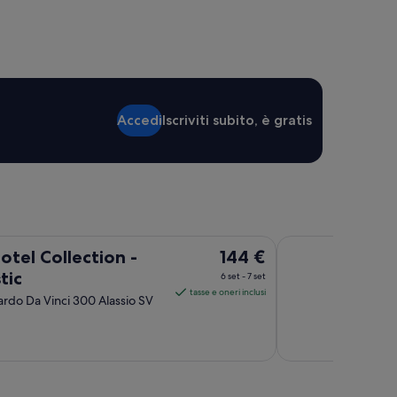
Accedi
Iscriviti subito, è gratis
Ai Pozzi Village Re
Il
otel Collection -
144 €
prezzo
tic
6 set - 7 set
è
tasse e oneri inclusi
ardo Da Vinci 300 Alassio SV
144 €
a
notte
nel
periodo