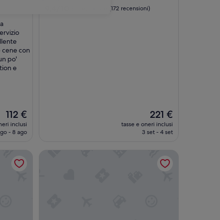
3.0
9.4
9,4/10
Eccezionale
(172 recensioni)
su
stelle
ma
10,
ervizio
Eccezionale,
llente
(172
 e cene con
recensioni)
un po'
tion e
Il
Il
112 €
221 €
prezzo
prezzo
eri inclusi
tasse e oneri inclusi
attuale
attuale
ago - 8 ago
3 set - 4 set
è
è
112 €
221 €
Hotel Tritone