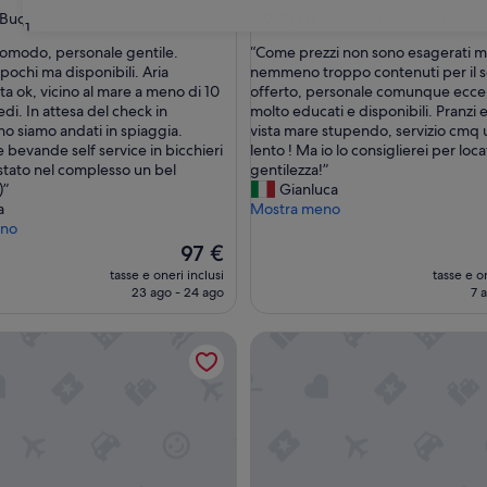
3.0
7.2
7,2/10
Buono
Buono
(171 recensioni)
(43 recensioni)
31
su
stelle
“
omodo, personale gentile.
“Come prezzi non sono esagerati 
10,
C
pochi ma disponibili. Aria
nemmeno troppo contenuti per il s
Buono,
o
ta ok, vicino al mare a meno di 10
offerto, personale comunque ecce
(43
m
edi. In attesa del check in
molto educati e disponibili. Pranzi
i)
recensioni)
e
o siamo andati in spiaggia.
vista mare stupendo, servizio cmq 
p
 bevande self service in bicchieri
lento ! Ma io lo consiglierei per loca
r
 stato nel complesso un bel
gentilezza!”
e
)”
Gianluca
z
a
Mostra meno
z
eno
i
Il
97 €
n
prezzo
tasse e oneri inclusi
tasse e on
o
attuale
23 ago - 24 ago
7 
n
è
s
97 €
ni Villa Italia
Hotel Villa San Giuseppe
o
n
o
e
s
a
g
e