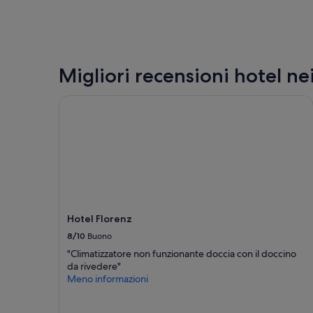
i
1
0
m
i
n
Migliori recensioni hotel ne
u
t
Hotel Florenz
i
a
p
i
e
d
i
.
I
n
Hotel Florenz
a
8/10
Buono
t
t
"Climatizzatore non funzionante doccia con il doccino
e
da rivedere"
s
Meno informazioni
a
d