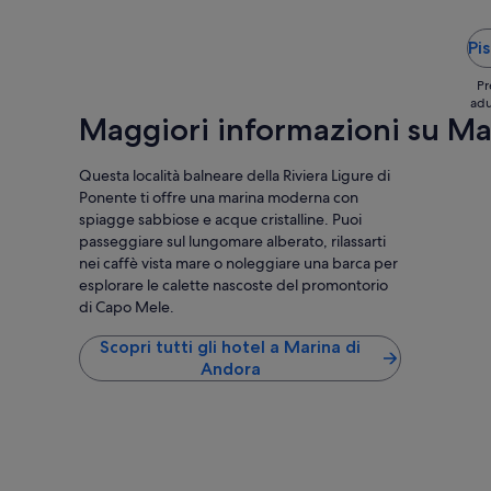
.
a
a
”
,
t
Pis
n
a
e
o
Pr
l
k
adu
l
,
Maggiori informazioni su Ma
a
v
s
i
Questa località balneare della Riviera Ligure di
e
c
m
i
Ponente ti offre una marina moderna con
p
n
spiagge sabbiose e acque cristalline. Puoi
l
o
passeggiare sul lungomare alberato, rilassarti
i
a
nei caffè vista mare o noleggiare una barca per
c
l
esplorare le calette nascoste del promontorio
i
m
di Capo Mele.
t
a
à
r
Scopri tutti gli hotel a Marina di
l
e
Andora
i
a
g
m
u
e
r
n
e
o
”
d