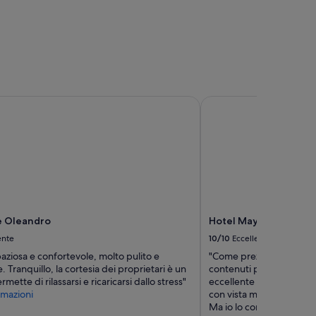
Oleandro
Hotel Mayola
e Oleandro
Hotel Mayola
ente
10/10
Eccellente
ziosa e confortevole, molto pulito e
"Come prezzi non sono
. Tranquillo, la cortesia dei proprietari è un
contenuti per il servizi
mette di rilassarsi e ricaricarsi dallo stress"
eccellente molto educati 
mazioni
con vista mare stupendo,
Ma io lo consiglierei per 