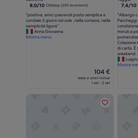
3.0
3.0
8.0
7.4
8,0/10
7,4/10
Ottimo
(293 recensioni)
su
su
stelle
stelle
“
“
“positiva, amici piacevoli posto semplice e
“Albergo c
10,
10,
p
A
cordiale 3 giorni nel sole ,nella cortesia, nella
Parcheggi 
Ottimo,
Buono,
o
l
semplicità ligure”
condiziona
(293
(171
s
b
Anna Giovanna
minuti a pi
recensioni)
recension
i
e
Mostra meno
pomeridian
t
r
Colazione e
i
g
di carta. È
v
o
weekend :
a
c
Luigin
,
o
Mostra m
a
m
Il
104 €
m
o
prezzo
tasse e oneri inclusi
i
d
attuale
1 set - 2 set
c
o
è
i
,
104 €
Hotel Florenz
Hotel Care
p
p
i
e
a
r
c
s
e
o
v
n
o
a
l
l