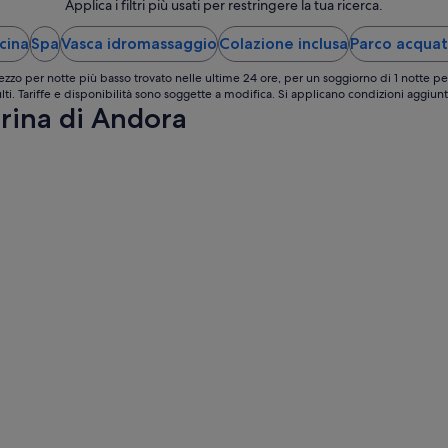
a
Applica i filtri più usati per restringere la tua ricerca.
30
e
S
ago
r
a
cina
Spa
Vasca idromassaggio
Colazione inclusa
Parco acquat
-
s
n
31
o
G
ezzo per notte più basso trovato nelle ultime 24 ore, per un soggiorno di 1 notte pe
n
ago
i
lti. Tariffe e disponibilità sono soggette a modifica. Si applicano condizioni aggiunt
a
rina di Andora
u
l
s
e
e
c
p
o
p
m
e
u
d
n
i
q
S
u
a
e
n
e
B
c
a
c
r
e
t
l
o
l
l
e
o
n
m