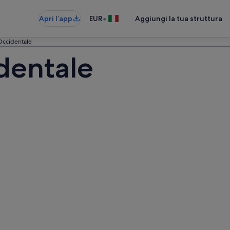
•
Apri l’app
EUR
Aggiungi la tua struttura
 Occidentale
dentale