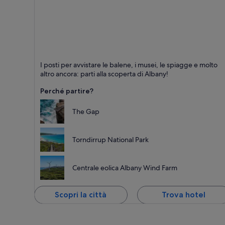
Albany
I posti per avvistare le balene, i musei, le spiagge e molto
Persone amichevoli, Porti commerciali e
altro ancora: parti alla scoperta di Albany!
Avvistamento balene
Perché partire?
The Gap
Torndirrup National Park
Centrale eolica Albany Wind Farm
Scopri la città
Trova hotel