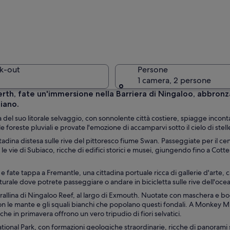
Un molo c
k-out
Persone
1 camera, 2 persone
i Perth, fate un'immersione nella Barriera di Ningaloo, abbron
liano.
Figure si
a del suo litorale selvaggio, con sonnolente città costiere, spiagge incont
 foreste pluviali e provate l'emozione di accamparvi sotto il cielo di stell
ittadina distesa sulle rive del pittoresco fiume Swan. Passeggiate per il c
e le vie di Subiaco, ricche di edifici storici e musei, giungendo fino a Cott
con grattacieli moderni, una passeggiata lungomare e un'area pedonale ben
e fate tappa a Fremantle, una cittadina portuale ricca di gallerie d'arte, c
urale dove potrete passeggiare o andare in bicicletta sulle rive dell'oceano 
orallina di Ningaloo Reef, al largo di Exmouth. Nuotate con maschera e bo
on le mante e gli squali bianchi che popolano questi fondali. A Monkey Mi
 che in primavera offrono un vero tripudio di fiori selvatici.
National Park, con formazioni geologiche straordinarie, ricche di panorami