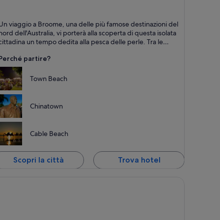
roome
Un viaggio a Broome, una delle più famose destinazioni del
iagge, Relax e Per famiglie
nord dell'Australia, vi porterà alla scoperta di questa isolata
cittadina un tempo dedita alla pesca delle perle. Tra le
attrazioni del posto ci sono spiagge immacolate, specie
Perché partire?
marine esotiche, una storia affascinante e un'atmosfera
rilassata.
Town Beach
Chinatown
Cable Beach
Scopri la città
Trova hotel