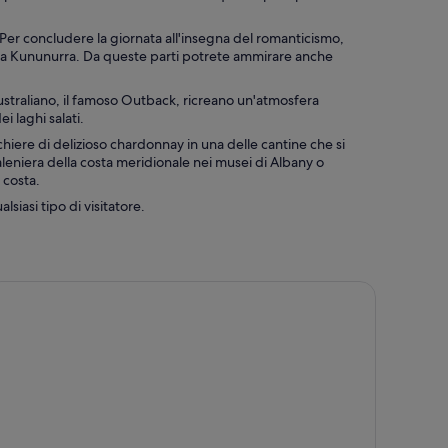
Per concludere la giornata all'insegna del romanticismo,
lle a Kununurra. Da queste parti potrete ammirare anche
 australiano, il famoso Outback, ricreano un'atmosfera
i laghi salati.
hiere di delizioso chardonnay in una delle cantine che si
aleniera della costa meridionale nei musei di Albany o
 costa.
lsiasi tipo di visitatore.