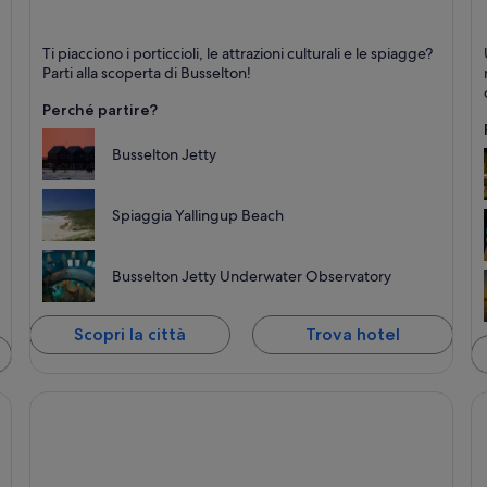
Busselton
B
Ti piacciono i porticcioli, le attrazioni culturali e le spiagge?
Spiagge, Porticcioli e Passeggiate
Sp
Parti alla scoperta di Busselton!
Perché partire?
Busselton Jetty
Spiaggia Yallingup Beach
Busselton Jetty Underwater Observatory
Scopri la città
Trova hotel