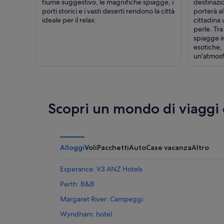
fiume suggestivo, le magnifiche spiagge, i
destinazio
porti storici e i vasti deserti rendono la città
porterà al
ideale per il relax.
cittadina
perle. Tra
spiagge i
esotiche, 
un'atmosfe
Scopri un mondo di viaggi
Alloggi
Voli
Pacchetti
Auto
Case vacanza
Altro
Esperance: V3 ANZ Hotels
Perth: B&B
Margaret River: Campeggi
Wyndham: hotel