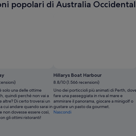
oni popolari di Australia Occidenta
ay
Hillarys Boat Harbour
censioni)
8.8/10 (1.566 recensioni)
 solo una delle ottime
Uno dei porticcioli più animati di Perth, dov
rth, quindi perché non vai a
fare una passeggiata in riva al mare e
e altre? Di certo troverai un
ammirare il panorama, giocare a minigolf o
a cui andare quando sarai in
gustare un pasto da gourmet.
se non dovesse essere così,
Nascondi
on gli ottimi ristoranti!