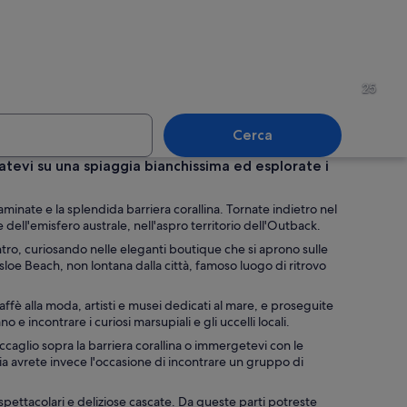
on passerelle in legno che conducono a una fila di edifici blu in legno al tra
Una costa rocciosa con acque
25
Cerca
zatevi su una spiaggia bianchissima ed esplorate i
lhouettate di persone che cavalcano cammelli su una spiaggia al tramonto.
Un piatto di cibo con carne a
aminate e la splendida barriera corallina. Tornate indietro nel
e dell'emisfero australe, nell'aspro territorio dell'Outback.
entro, curiosando nelle eleganti boutique che si aprono sulle
esloe Beach, non lontana dalla città, famoso luogo di ritrovo
 illuminata.
affè alla moda, artisti e musei dedicati al mare, e proseguite
e incontrare i curiosi marsupiali e gli uccelli locali.
ccaglio sopra la barriera corallina o immergetevi con le
a avrete invece l'occasione di incontrare un gruppo di
 spettacolari e deliziose cascate. Da queste parti potreste