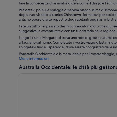
fare la conoscenza di animali indigeni come il dingo e l'echid
Rilassatevi poi sulle spiagge di sabbia bianchissima di Broom
dopo aver visitato la storica Chinatown, fermatevi per assist
antiche opere d'arte rupestre degli abitanti originari e le s
Fate un tuffo nel passato dei mitici cercatori d'oro che giunse
suggestiva, e avventuratevi con un fuoristrada nella regione d
Lungo il fiume Margaret si trova una rete di grotte naturali c
affacciano sul fiume. Completate il vostro viaggio last minute
spingetevi fino a Esperance, dove sarete conquistati dalle in
L'Australia Occidentale è la meta ideale per il vostro viaggio, c
Meno informazioni
Australia Occidentale: le città più getton