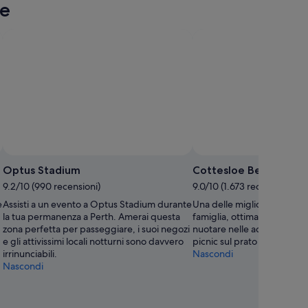
le
Optus Stadium
Cottesloe Beach
9.2/10 (990 recensioni)
9.0/10 (1.673 recensioni)
e
Assisti a un evento a Optus Stadium durante
Una delle migliori spiagge i
la tua permanenza a Perth. Amerai questa
famiglia, ottima per cavalc
zona perfetta per passeggiare, i suoi negozi
nuotare nelle acque cristall
e gli attivissimi locali notturni sono davvero
picnic sul prato con vista o
irrinunciabili.
Nascondi
Nascondi