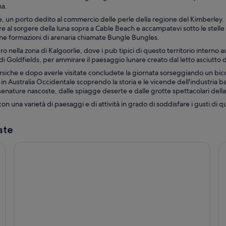
na.
e, un porto dedito al commercio delle perle della regione del Kimberley. 
ere al sorgere della luna sopra a Cable Beach e accampatevi sotto le ste
trane formazioni di arenaria chiamate Bungle Bungles.
ro nella zona di Kalgoorlie, dove i pub tipici di questo territorio interno
i Goldfields, per ammirare il paesaggio lunare creato dal letto asciutto de
arsiche e dopo averle visitate concludete la giornata sorseggiando un bicc
 in Australia Occidentale scoprendo la storia e le vicende dell'industria b
senature nascoste, dalle spiagge deserte e dalle grotte spettacolari della
on una varietà di paesaggi e di attività in grado di soddisfare i gusti di qua
ate