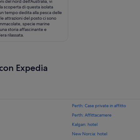
ni del nord dell'Australia, vi
la scoperta di questa isolata
 un tempo dedita alla pesca delle
 le attrazioni del posto ci sono
mmacolate, specie marine
una storia affascinante e
ra rilassata.
 con Expedia
Perth: Case private in affitto
Perth: Affittacamere
Kalgan: hotel
New Norcia: hotel