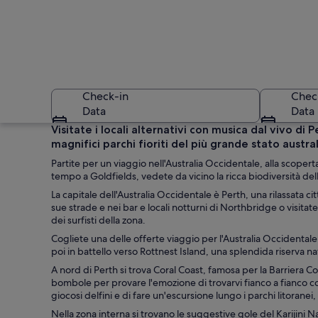
Check-in
Chec
Data
Data
Visitate i locali alternativi con musica dal vivo d
magnifici parchi fioriti del più grande stato austra
Partite per un viaggio nell'Australia Occidentale, alla scopert
tempo a Goldfields, vedete da vicino la ricca biodiversità delle
La capitale dell'Australia Occidentale è Perth, una rilassata c
sue strade e nei bar e locali notturni di Northbridge o visitat
dei surfisti della zona.
Panoramica urbana 
Cogliete una delle offerte viaggio per l'Australia Occidentale 
poi in battello verso Rottnest Island, una splendida riserva nat
A nord di Perth si trova Coral Coast, famosa per la Barriera C
bombole per provare l'emozione di trovarvi fianco a fianco c
giocosi delfini e di fare un'escursione lungo i parchi litoranei,
Nella zona interna si trovano le suggestive gole del Karijini 