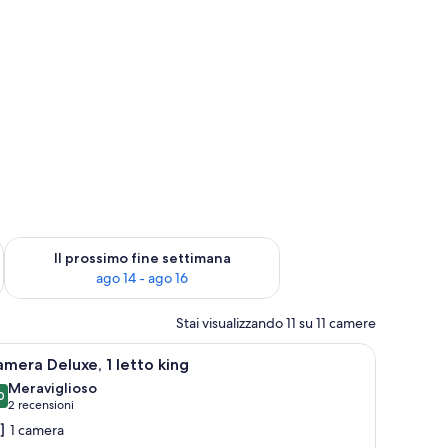
ne settimana, ago 7 - ago 9
Verifica la disponibilità per il prossimo fine settimana, ago 14 
Il prossimo fine settimana
ago 14 - ago 16
Stai visualizzando 11 su 11 camere
riletto in piuma
pri
Biancheria da letto di alta qualità, copriletto 
3
mera Deluxe, 1 letto king
utte
Meraviglioso
0
,0 su 10
(2
2 recensioni
oto
recensioni)
1 camera
er