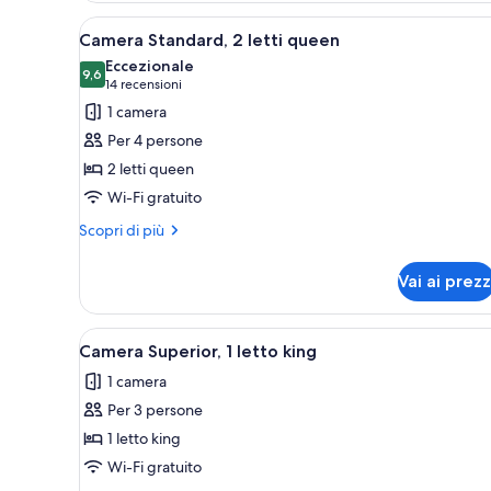
2
Apri
Camera d'albergo con due letti
3
letti
Camera Standard, 2 letti queen
tutte
queen
Eccezionale
le
9,6
9,6 su 10
(14
14 recensioni
foto
recensioni)
1 camera
per
Per 4 persone
Camera
2 letti queen
Standard,
Wi-Fi gratuito
2
letti
Altri
Scopri di più
dettagli
queen
per
Vai ai prezz
Camera
Standard,
2
Apri
Biancheria da letto di alta qual
3
letti
Camera Superior, 1 letto king
tutte
queen
1 camera
le
Per 3 persone
foto
per
1 letto king
Camera
Wi-Fi gratuito
Superior,