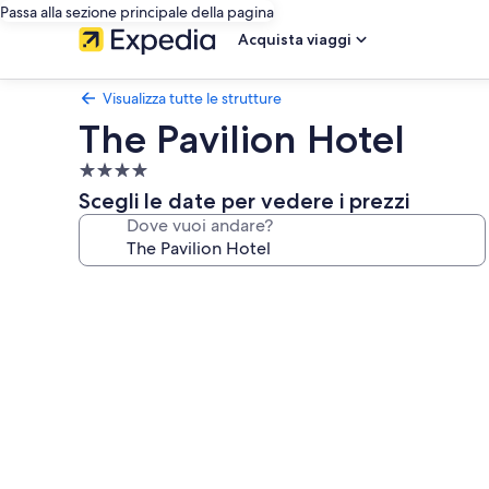
Passa alla sezione principale della pagina
Acquista viaggi
Visualizza tutte le strutture
The Pavilion Hotel
Struttura
a
Scegli le date per vedere i prezzi
4.0
Dove vuoi andare?
stelle
Galleria
fotografica
per
The
Pavilion
Hotel