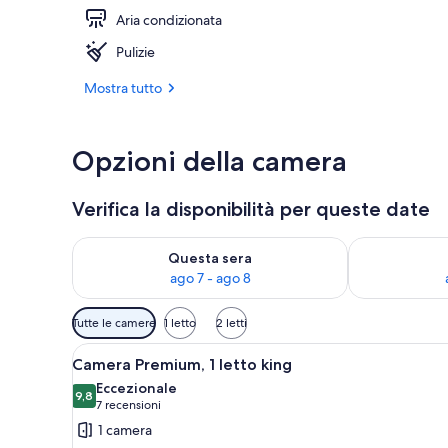
Aria condizionata
Camera Deluxe
Pulizie
Mostra tutto
Opzioni della camera
Verifica la disponibilità per queste date
Verifica la disponibilità per questa sera, ago 7 - ago
Verifica la di
Questa sera
ago 7 - ago 8
Filtri
Tutte le camere
1 letto
2 letti
disponibili
Apri
Biancheria da letto di alta qual
per
3
Camera Premium, 1 letto king
tutte
le
Eccezionale
le
9,8
camere
9,8 su 10
(7
7 recensioni
foto
recensioni)
1 camera
per