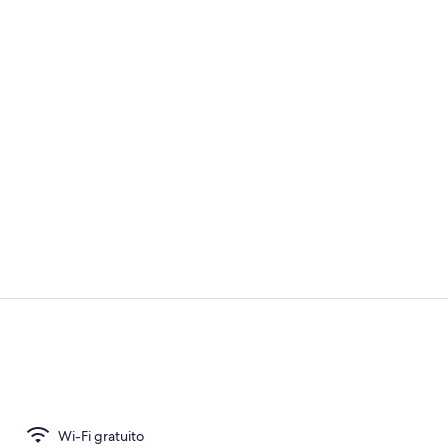
Suite | Area
Biancheria da
Wi-Fi gratuito