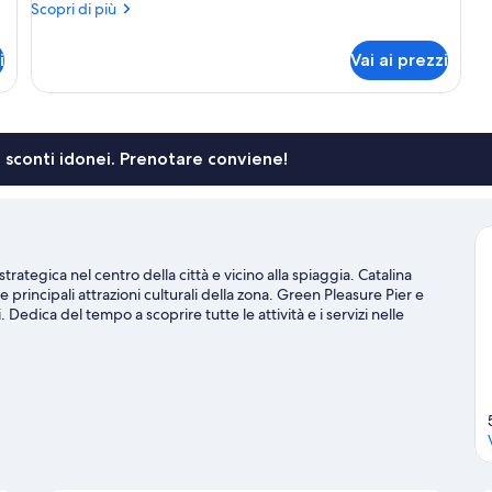
Altri
Scopri di più
dettagli
per
i
Vai ai prezzi
Suite
li sconti idonei. Prenotare conviene!
trategica nel centro della città e vicino alla spiaggia. Catalina
rincipali attrazioni culturali della zona. Green Pleasure Pier e
. Dedica del tempo a scoprire tutte le attività e i servizi nelle
 Avalon