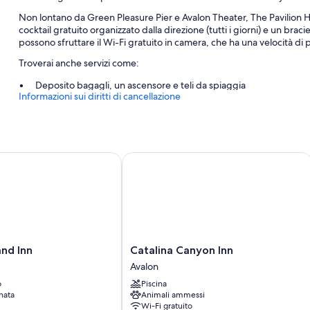
Non lontano da Green Pleasure Pier e Avalon Theater, The Pavilion Ho
cocktail gratuito organizzato dalla direzione (tutti i giorni) e un braci
possono sfruttare il Wi-Fi gratuito in camera, che ha una velocità di
Troverai anche servizi come:
Deposito bagagli, un ascensore e teli da spiaggia
Informazioni sui diritti di cancellazione
Una reception aperta 24 ore su 24, un distributore automatico 
Una cassetta di sicurezza presso la reception, un angolo caffè nel
I commenti dei viaggiatori apprezzano molto il personale gentile 
d Inn
Catalina Canyon Inn
Caratteristiche della camera
Tutte le 71 camere vantano comfort come biancheria da letto di alta qua
Fi gratis e casseforti.
Altre dotazioni delle camere sono:
Bagni con set di cortesia firmati e combinazioni vasca/doccia
Catalina
and Inn
Catalina Canyon Inn
TV LCD con canali via cavo e lettori DVD
Canyon
Avalon
Inn
Frigoriferi, accessori per la preparazione di caffè/tè e riscaldam
o
Piscina
Avalon
nata
Animali ammessi
Wi-Fi gratuito