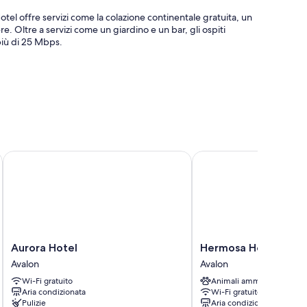
tel offre servizi come la colazione continentale gratuita, un
ere. Oltre a servizi come un giardino e un bar, gli ospiti
 più di 25 Mbps.
e arredamento da esterni
la hall e aree riservate ai non fumatori
della struttura.
Aurora Hotel
Hermosa Hotel
lità e l'aria condizionata, oltre a utili dotazioni come il Wi-
Aurora
Hermosa
Aurora Hotel
Hermosa Hotel
Hotel
Hotel
Avalon
Avalon
Avalon
Avalon
ento
Wi-Fi gratuito
Animali ammessi
Aria condizionata
Wi-Fi gratuito
Pulizie
Aria condizionata