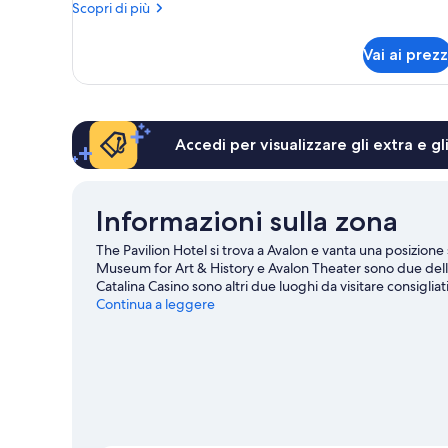
Altri
Scopri di più
1
dettagli
letto
per
Vai ai prezz
Camera
king
Superior,
1
letto
king
Accedi per visualizzare gli extra e g
Informazioni sulla zona
The Pavilion Hotel si trova a Avalon e vanta una posizione s
Museum for Art & History e Avalon Theater sono due delle p
Catalina Casino sono altri due luoghi da visitare consigliati
vicinanze, come jogging e golf.
Continua a leggere
Vai alla guida turistica di