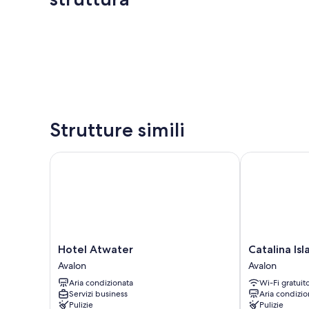
Strutture simili
Hotel Atwater
Catalina Islan
Hotel
Catalina
Hotel Atwater
Catalina Isl
Atwater
Island
Avalon
Avalon
Avalon
Inn
Aria condizionata
Wi-Fi gratuit
Avalon
Servizi business
Aria condizio
Pulizie
Pulizie