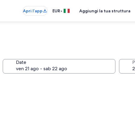
•
Apri l’app
EUR
Aggiungi la tua struttura
Date
P