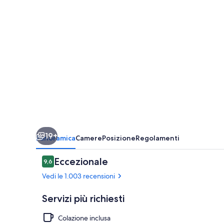
19+
Panoramica
Camere
Posizione
Regolamenti
Recensioni
Eccezionale
9,6
9,6 su 10
Vedi le 1.003 recensioni
Servizi più richiesti
Colazione inclusa