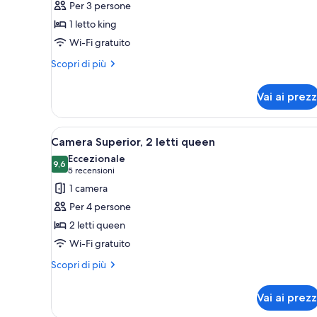
Per 3 persone
Camera
1 letto king
Premium,
Wi-Fi gratuito
1
letto
Altri
Scopri di più
dettagli
king
per
Vai ai prezz
Camera
Premium,
1
Apri
Camera d'albergo con due letti
3
letto
Camera Superior, 2 letti queen
tutte
king
Eccezionale
le
9,6
9,6 su 10
(5
5 recensioni
foto
recensioni)
1 camera
per
Per 4 persone
Camera
2 letti queen
Superior,
Wi-Fi gratuito
2
letti
Altri
Scopri di più
dettagli
queen
per
Vai ai prezz
Camera
Superior,