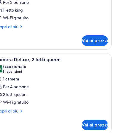
Per 3 persone
amera
1 letto king
eluxe,
Wi-Fi gratuito
etto
ri
opri di più
ttagli
ing
r
Vai ai prezzi
mera
luxe,
ionatore d'aria fissato al muro.
 con copripiumino blu e arancione, una testiera in legno e un condizionatore
pri
Una camera d'albergo con due letti, una testier
4
tto
mera Deluxe, 2 letti queen
utte
ng
Eccezionale
4
9,4 su 10
(3
3 recensioni
oto
recensioni)
1 camera
er
Per 4 persone
amera
2 letti queen
eluxe,
Wi-Fi gratuito
tti
ri
opri di più
ttagli
ueen
r
Vai ai prezzi
mera
luxe,