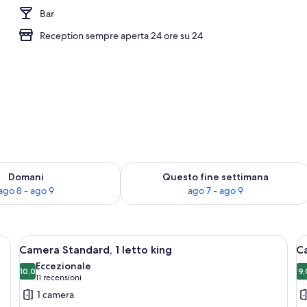
Bar
, 2 letti queen | Terrazza/patio
Reception sempre aperta 24 ore su 24
 8
sponibilità per domani, ago 8 - ago 9
Verifica la disponibilità per questo fi
Domani
Questo fine settimana
ago 8 - ago 9
ago 7 - ago 9
ità, copriletto in piuma
Apri
Biancheria da letto di alta qualità, cop
A
3
Camera Standard, 1 letto king
Ca
tutte
t
Eccezionale
le
10,0
le
9,
10,0 su 10
9
(11
11 recensioni
foto
f
recensioni)
1 camera
per
p