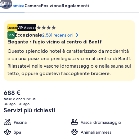
113+
Panoramica
Camere
Posizione
Regolamenti
Struttura
Lusso
VIP Access
a
Eccezionale
2.581 recensioni
9,6
4.0
Elegante rifugio vicino al centro di Banff
stelle
Questo splendido hotel è caratterizzato da modernità
e da una posizione privilegiata vicino al centro di Banff.
Rilassatevi nelle vasche idromassaggio e nella sauna sul
Piscina coperta
tetto, oppure godetevi l'accogliente braciere.
Il
688 €
prezzo
tasse e oneri inclusi
attuale
30 ago - 31 ago
è
Servizi più richiesti
688 €
Piscina
Vasca idromassaggio
Spa
Animali ammessi