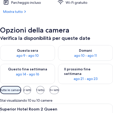
Parcheggio incluso
Wi-Fi gratuito
Mostra tutto
Opzioni della camera
Verifica la disponibilità per queste date
Verifica la disponibilità per questa sera, ago 9 - ago 10
Verifica la disponibilità per d
Questa sera
Domani
ago 9 - ago 10
ago 10 - ago 11
Verifica la disponibilità per questo fine settimana, ago 14 - ag
Verifica la disponibilità per i
Questo fine settimana
Il prossimo fine
settimana
ago 14 - ago 16
ago 21 - ago 23
Filtri
Tutte le camere
2 letti
1 letto
3+ letti
disponibili
per
Stai visualizzando 10 su 10 camere
le
Apri
Una camera d'albergo con due letti, un
8
Superior Hotel Room 2 Queen
camere
tutte