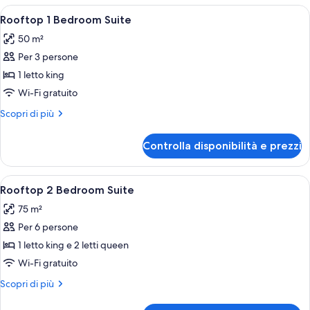
Queens
Bedroom
Apri
Camera da letto con un letto grande, u
10
Suite
Rooftop 1 Bedroom Suite
tutte
2
50 m²
Queens
le
Per 3 persone
foto
per
1 letto king
Rooftop
Wi-Fi gratuito
1
Altri
Scopri di più
Bedroom
dettagli
Suite
per
Controlla disponibilità e prezzi
Rooftop
1
Bedroom
Apri
Una camera d'albergo con due letti, un
10
Suite
Rooftop 2 Bedroom Suite
tutte
75 m²
le
Per 6 persone
foto
per
1 letto king e 2 letti queen
Rooftop
Wi-Fi gratuito
2
Altri
Scopri di più
Bedroom
dettagli
Suite
per