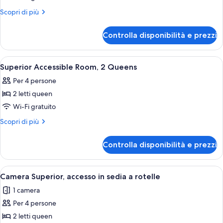
One
Altri
Scopri di più
Bedroom
dettagli
per
Superior
Controlla disponibilità e prezzi
One
King
Bedroom
Bed
Superior
Apri
Biancheria da letto di alta qualità, un
5
Suite
King
Superior Accessible Room, 2 Queens
tutte
Bed
Per 4 persone
Suite
le
2 letti queen
foto
per
Wi-Fi gratuito
Superior
Altri
Scopri di più
Accessible
dettagli
per
Room,
Controlla disponibilità e prezzi
Superior
2
Accessible
Queens
Room,
Apri
Camera d'albergo con due letti, una scr
5
2
Camera Superior, accesso in sedia a rotelle
tutte
Queens
1 camera
le
Per 4 persone
foto
per
2 letti queen