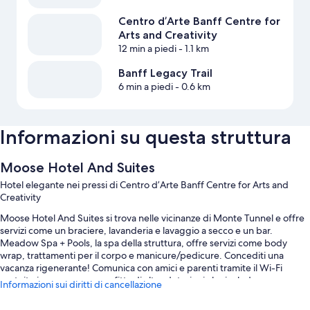
Centro d’Arte Banff Centre for
Arts and Creativity
12 min a piedi
- 1.1 km
Banff Legacy Trail
6 min a piedi
- 0.6 km
Informazioni su questa struttura
Moose Hotel And Suites
Hotel elegante nei pressi di Centro d’Arte Banff Centre for Arts and
Creativity
Moose Hotel And Suites si trova nelle vicinanze di Monte Tunnel e offre
servizi come un braciere, lavanderia e lavaggio a secco e un bar.
Meadow Spa + Pools, la spa della struttura, offre servizi come body
wrap, trattamenti per il corpo e manicure/pedicure. Concediti una
vacanza rigenerante! Comunica con amici e parenti tramite il Wi-Fi
gratuito in camera e approfitta di altre dotazioni che includono una
Informazioni sui diritti di cancellazione
palestra e un business center aperto 24 ore su 24.