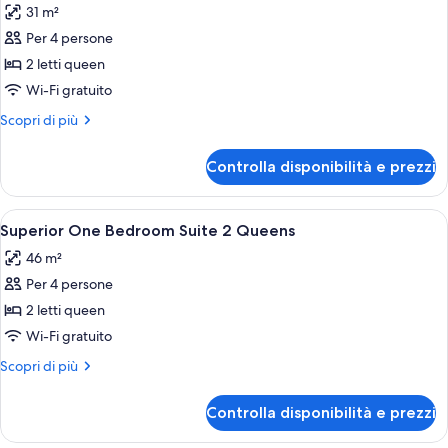
31 m²
le
Per 4 persone
foto
per
2 letti queen
Superior
Wi-Fi gratuito
Hotel
Altri
Scopri di più
Room
dettagli
2
per
Controlla disponibilità e prezzi
Superior
Queen
Hotel
Room
Apri
Camera d'albergo con due letti singoli,
8
2
Superior One Bedroom Suite 2 Queens
tutte
Queen
46 m²
le
Per 4 persone
foto
per
2 letti queen
Superior
Wi-Fi gratuito
One
Altri
Scopri di più
Bedroom
dettagli
Suite
per
Controlla disponibilità e prezzi
Superior
2
One