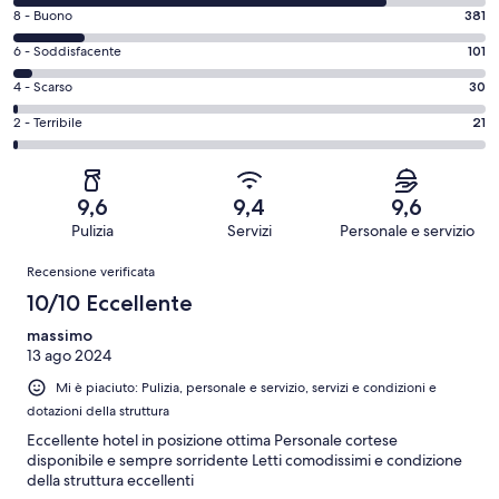
di
Valutazione
8 - Buono
381
10
di
-
Valutazione
6 - Soddisfacente
101
8
Eccellente.
di
-
Valutazione
4 - Scarso
30
2048
6
Buono.
di
su
-
Valutazione
2 - Terribile
21
381
4
2581
Soddisfacente.
di
su
-
recensioni
101
2
2581
Scarso.
su
-
recensioni
30
9,6
9,4
9,6
2581
Terribile.
su
Pulizia
Servizi
Personale e servizio
recensioni
21
2581
Recensioni
su
Recensione verificata
recensioni
2581
10/10 Eccellente
recensioni
massimo
13 ago 2024
Mi è piaciuto: Pulizia, personale e servizio, servizi e condizioni e
dotazioni della struttura
Eccellente hotel in posizione ottima Personale cortese
disponibile e sempre sorridente Letti comodissimi e condizione
della struttura eccellenti