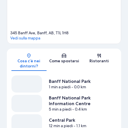
Qui non manca niente per divertirsi sulla neve con attività come
lo sci di fondo, lo snowboard, il pattinaggio su ghiaccio e le
escursioni in motoslitta. La zona di questo hotel è molto centrale,
con grande soddisfazione dei suoi ospiti.
Vai alla guida turistica
di Banff
345 Banff Ave, Banff, AB, T1L 1H8
Vedi sulla mappa
Mappa
Cosa c’è nei
Come spostarsi
Ristoranti
dintorni?
Banff National Park
1 min a piedi
- 0.0 km
Banff National Park
Information Centre
5 min a piedi
- 0.4 km
Central Park
12 min a piedi
- 1.1 km