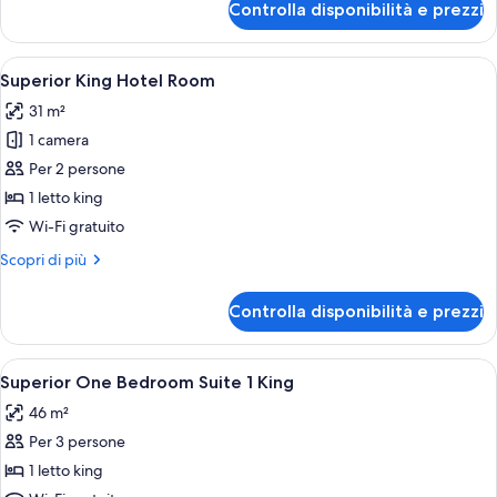
Controlla disponibilità e prezzi
Rooftop
2
Bedroom
Apri
Una camera d'albergo con un letto, un
8
Suite
Superior King Hotel Room
tutte
31 m²
le
1 camera
foto
per
Per 2 persone
Superior
1 letto king
King
Wi-Fi gratuito
Hotel
Altri
Scopri di più
Room
dettagli
per
Controlla disponibilità e prezzi
Superior
King
Hotel
Apri
Un letto ben rifatto con lenzuola bia
8
Room
Superior One Bedroom Suite 1 King
tutte
46 m²
le
Per 3 persone
foto
per
1 letto king