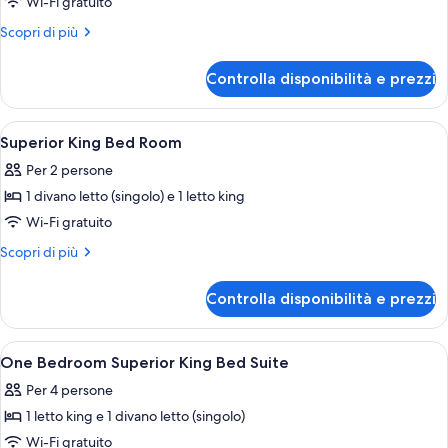
Superior
Wi-Fi gratuito
One
Altri
Scopri di più
Bedroom
dettagli
Suite
per
Controlla disponibilità e prezzi
Superior
1
One
King
Bedroom
Apri
Biancheria da letto di alta qualità, un
10
Suite
Superior King Bed Room
tutte
1
Per 2 persone
King
le
1 divano letto (singolo) e 1 letto king
foto
per
Wi-Fi gratuito
Superior
Altri
Scopri di più
King
dettagli
per
Bed
Controlla disponibilità e prezzi
Superior
Room
King
Bed
Apri
Biancheria da letto di alta qualità, un
7
Room
One Bedroom Superior King Bed Suite
tutte
Per 4 persone
le
1 letto king e 1 divano letto (singolo)
foto
per
Wi-Fi gratuito