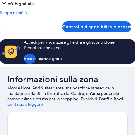
Camera
Wi-Fi gratuito
Superior,
Altri
Scopri di più
accesso
dettagli
in
per
Controlla disponibilità e prezzi
Camera
sedia
Superior,
a
accesso
Accedi per visualizzare gli extra e gli sconti idonei.
rotelle
in
Prenotare conviene!
sedia
a
Accedi
Iscriviti gratis
rotelle
Informazioni sulla zona
Moose Hotel And Suites vanta una posizione strategica in
montagna a Banff, in Distretto del Centro, un'area pedonale
comodissima e ottima per lo shopping. Funivia di Banff e Bowl
Valley Five Pin and Pints sono due tappe fondamentali per chi
Continua a leggere
ama le attività. A livello naturalistico, invece, tra le principali
attrazioni della zona ci sono Monte Tunnel e Upper Hot Springs.
Sei in cerca di eventi sportivi o spettacoli a cui assistere? Dai
un'occhiata ai programmi: cosa propone Canmore Recreation
Centre? Oppure puoi passare una serata fuori a Banff Centre.