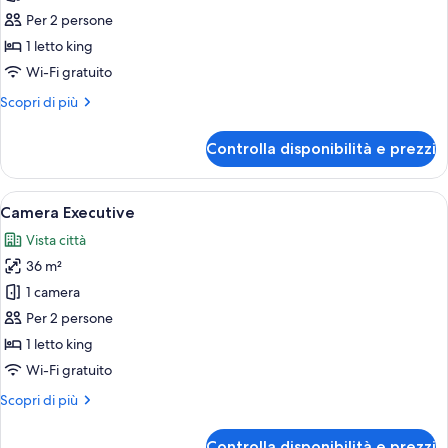
Grand
Per 2 persone
Deluxe
1 letto king
Super
Wi-Fi gratuito
King
Altri
Scopri di più
Room
dettagli
per
Controlla disponibilità e prezzi
Grand
Deluxe
Super
Apri
Camera d'albergo moderna con un letto
8
King
Camera Executive
tutte
Room
Vista città
le
36 m²
foto
per
1 camera
Camera
Per 2 persone
Executive
1 letto king
Wi-Fi gratuito
Altri
Scopri di più
dettagli
per
Controlla disponibilità e prezzi