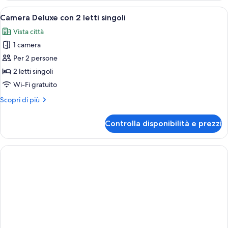
con
Apri
Camera d'albergo con due letti, una scri
5
2
Camera Deluxe con 2 letti singoli
tutte
letti
Vista città
singoli
le
1 camera
foto
per
Per 2 persone
Camera
2 letti singoli
Deluxe
Wi-Fi gratuito
con
Altri
Scopri di più
2
dettagli
letti
per
Controlla disponibilità e prezzi
Camera
singoli
Deluxe
con
2
letti
singoli