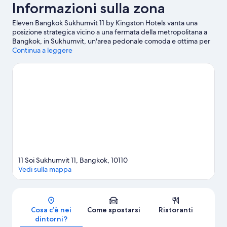
Informazioni sulla zona
Eleven Bangkok Sukhumvit 11 by Kingston Hotels vanta una
posizione strategica vicino a una fermata della metropolitana a
Bangkok, in Sukhumvit, un'area pedonale comoda e ottima per
lo shopping. Santuario di Erawan e Monumento alla Vittoria sono
Continua a leggere
due delle principali attrazioni della zona. Per chi ama lo
shopping, Centro commerciale Terminal 21 e CentralWorld sono
due tappe assolutamente da non perdere. Sei in cerca di eventi
sportivi o spettacoli a cui assistere? Stadio Nazionale di
Rajamangala e IMPACT Arena potrebbero avere in programma
qualcosa di interessante. Da questo hotel potrai muoverti con i
mezzi pubblici con grande facilità, visto che nelle vicinanze c'è
Stazione BTS di Nana e Stazione di Asok BTS si raggiunge in 7
minuti a piedi.
Vai alla guida turistica di Bangkok
11 Soi Sukhumvit 11, Bangkok, 10110
Vedi sulla mappa
Mappa
Cosa c’è nei
Come spostarsi
Ristoranti
dintorni?