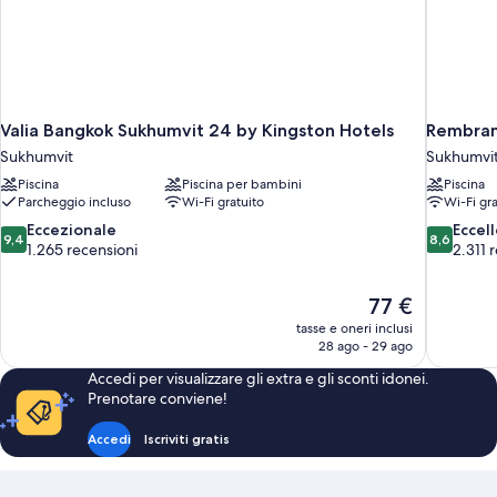
Valia Bangkok Sukhumvit 24 by Kingston Hotels
Rembran
Sukhumvit
Sukhumvi
Piscina
Piscina per bambini
Piscina
Parcheggio incluso
Wi-Fi gratuito
Wi-Fi gra
9.4
8.6
Eccezionale
Eccel
9,4
8,6
su
su
1.265 recensioni
2.311 
10,
10,
Eccezionale,
Eccellente
Il
77 €
1.265
2.311
prezzo
recensioni
recensioni
tasse e oneri inclusi
attuale
28 ago - 29 ago
è
Accedi per visualizzare gli extra e gli sconti idonei.
77 €
Prenotare conviene!
Accedi
Iscriviti gratis