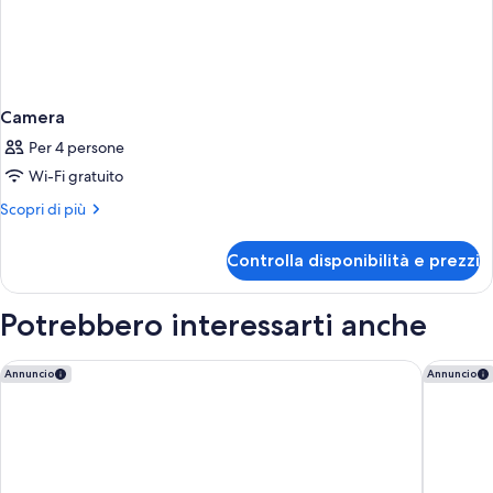
Camera
Per 4 persone
Wi-Fi gratuito
Altri
Scopri di più
dettagli
per
Controlla disponibilità e prezzi
Camera
Potrebbero interessarti anche
Valia Bangkok Sukhumvit 24 by Kingston Hotels
Rembran
Annuncio
Annuncio