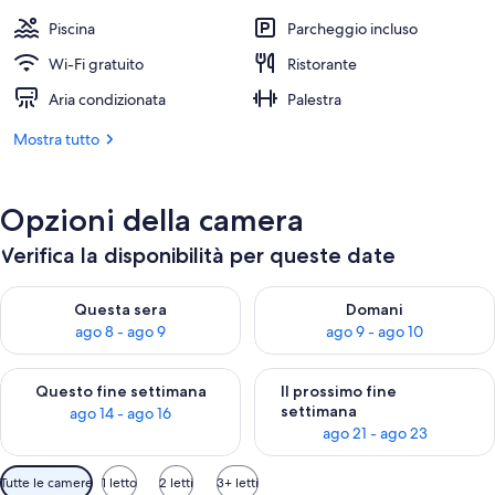
Piscina
Parcheggio incluso
Wi-Fi gratuito
Ristorante
Aria condizionata
Palestra
Mostra tutto
Opzioni della camera
Verifica la disponibilità per queste date
Verifica la disponibilità per questa sera, ago 8 - ago 9
Verifica la disponibilità per d
Questa sera
Domani
ago 8 - ago 9
ago 9 - ago 10
Verifica la disponibilità per questo fine settimana, ago 14 - ag
Verifica la disponibilità per i
Questo fine settimana
Il prossimo fine
settimana
ago 14 - ago 16
ago 21 - ago 23
Filtri
Tutte le camere
1 letto
2 letti
3+ letti