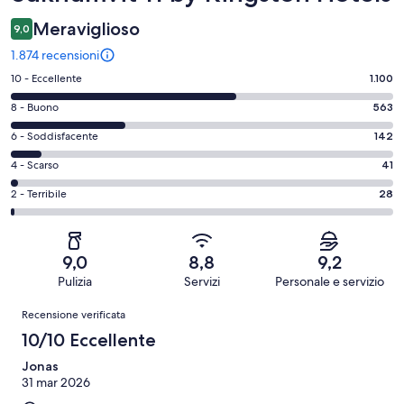
Meraviglioso
9,0
1.874 recensioni
Valutazione
10 - Eccellente
1.100
di
Valutazione
8 - Buono
563
10
di
-
Valutazione
6 - Soddisfacente
142
8
Eccellente.
di
-
Valutazione
4 - Scarso
41
1100
6
Buono.
di
su
-
Valutazione
2 - Terribile
28
563
4
1874
Soddisfacente.
di
su
-
recensioni
142
2
1874
Scarso.
su
-
recensioni
41
9,0
8,8
9,2
1874
Terribile.
su
Pulizia
Servizi
Personale e servizio
recensioni
28
1874
Recensioni
su
Recensione verificata
recensioni
1874
10/10 Eccellente
recensioni
Jonas
31 mar 2026