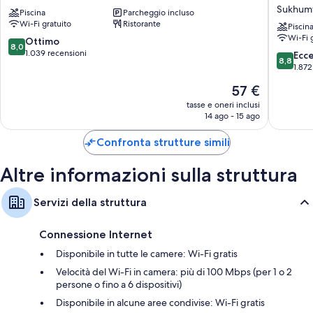
Hotel
Sukhumv
Sukhumv
Piscina
Parcheggio incluso
Sukhumvit
11
Tutte le 188 camere dispongono di comfort come biancheria da letto di
Wi-Fi gratuito
Ristorante
by
Piscin
alta qualità e postazioni laptop, oltre a extra come la climatizzazione e
Wi-Fi 
Kingsto
8.0
Ottimo
accappatoi. Le recensioni degli ospiti lodano la pulizia delle camere della
8,0
Hotels
su
1.039 recensioni
8.8
Ecc
struttura.
8,8
Sukhumv
10,
su
1.872
I servizi aggiuntivi delle camere sono:
Ottimo,
10,
Il
57 €
1.039
Eccellen
Letti aggiuntivi (a pagamento) e culle/letti per bambini (gratuiti)
prezzo
recensioni
1.872
tasse e oneri inclusi
attuale
14 ago - 15 ago
recensio
Bagni con set di cortesia firmati e bidet
è
Smart TV da 45 pollici con canali via cavo
57 €
Confronta strutture simili
Guardaroba o armadi, frigoriferi e pulizie giornaliere
Altre informazioni sulla struttura
Servizi della struttura
Connessione Internet
Disponibile in tutte le camere: Wi-Fi gratis
Velocità del Wi-Fi in camera: più di 100 Mbps (per 1 o 2
persone o fino a 6 dispositivi)
Disponibile in alcune aree condivise: Wi-Fi gratis