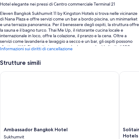
Hotel elegante nei pressi di Centro commerciale Terminal 21
Eleven Bangkok Sukhumvit 11 by Kingston Hotels si trova nelle vicinanze
di Nana Plaza e offre servizi come un bar a bordo piscina, un minimarket
e una terrazza panoramica. Per il benessere degli ospiti, la struttura offre
la sauna e il bagno turco. Thai Me Up, il ristorante cucina locale e
internazionale in loco, offre la colazione, il pranzo e la cena. Oltre a
servizi come lavanderia e lavaggio a secco e un bar, gli ospiti possono
sfruttare il Wi-Fi gratuito in camera, che ha una velocità di più di 100
Informazioni sui diritti di cancellazione
Mbps (per 1 o 2 persone o fino a 6 dispositivi).
Gli altri servizi includono:
Strutture simili
Una piscina all'aperto e una piscina per bambini, con ombrelloni da
Ambassador Bangkok Hotel
Solitair
piscina
Un parcheggio non assistito gratuito
La colazione a buffet (a pagamento), una navetta da e per
l'aeroporto (a pagamento) e una TV nella hall
Una reception aperta 24 ore su 24, deposito bagagli e un
bancomat/servizi bancari
I commenti degli ospiti precedenti apprezzano molto la piscina, il
personale gentile e la posizione comoda della struttura.
Ambassador
Solitaire
Ambassador Bangkok Hotel
Solita
Bangkok
Bangko
Hotels
Sukhumvit
Caratteristiche della camera