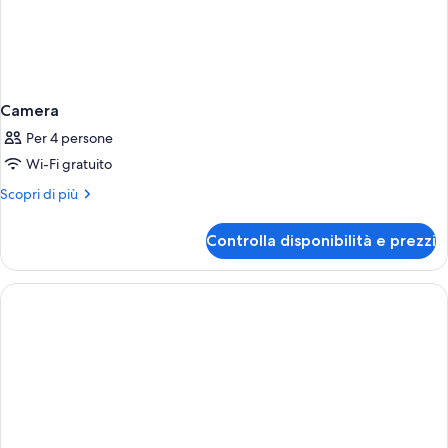
Camera
Per 4 persone
Wi-Fi gratuito
Altri
Scopri di più
dettagli
per
Controlla disponibilità e prezzi
Camera