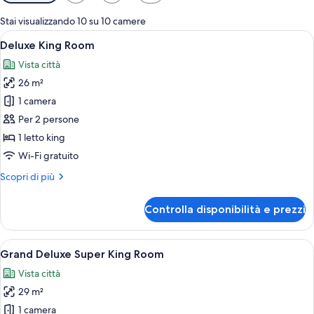
disponibili
per
Stai visualizzando 10 su 10 camere
le
Apri
Camera d'albergo con un letto grande, 
6
Deluxe King Room
camere
tutte
Vista città
le
26 m²
foto
per
1 camera
Deluxe
Per 2 persone
King
1 letto king
Room
Wi-Fi gratuito
Altri
Scopri di più
dettagli
per
Controlla disponibilità e prezzi
Deluxe
King
Room
Apri
Camera d'albergo con un letto grande, un
6
Grand Deluxe Super King Room
tutte
Vista città
le
29 m²
foto
per
1 camera