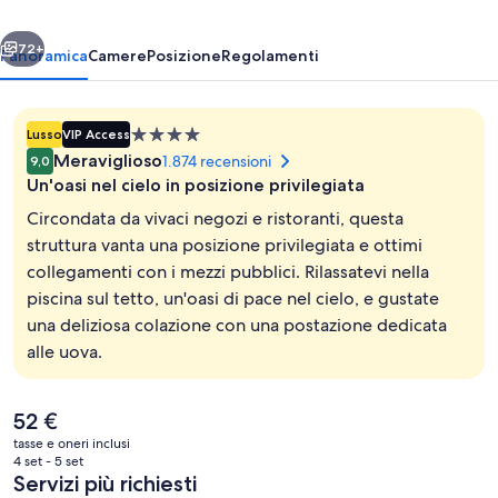
by
ietro
Avanti
Kingston
72+
Panoramica
Camere
Posizione
Regolamenti
Hotels
Struttura
Lusso
VIP Access
a
Meraviglioso
1.874 recensioni
9,0
4.0
Un'oasi nel cielo in posizione privilegiata
stelle
Circondata da vivaci negozi e ristoranti, questa
struttura vanta una posizione privilegiata e ottimi
collegamenti con i mezzi pubblici. Rilassatevi nella
Piscina all'aperto, ombrelloni da piscin
piscina sul tetto, un'oasi di pace nel cielo, e gustate
una deliziosa colazione con una postazione dedicata
alle uova.
Il
52 €
prezzo
tasse e oneri inclusi
attuale
4 set - 5 set
è
Servizi più richiesti
52 €