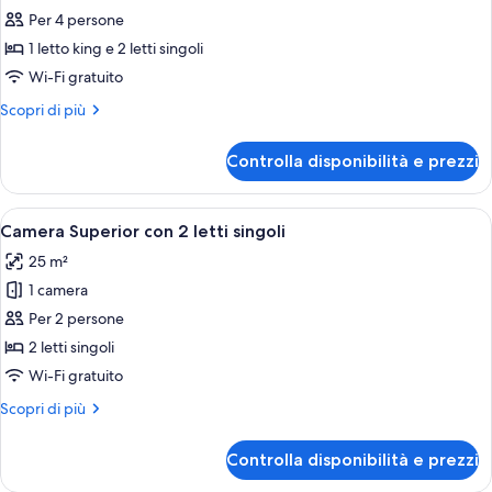
Connecting
Per 4 persone
Room
1 letto king e 2 letti singoli
Wi-Fi gratuito
Altri
Scopri di più
dettagli
per
Controlla disponibilità e prezzi
Connecting
Room
Apri
Una camera d'hotel con due letti, un 
6
Camera Superior con 2 letti singoli
tutte
25 m²
le
1 camera
foto
per
Per 2 persone
Camera
2 letti singoli
Superior
Wi-Fi gratuito
con
Altri
Scopri di più
2
dettagli
letti
per
Controlla disponibilità e prezzi
Camera
singoli
Superior