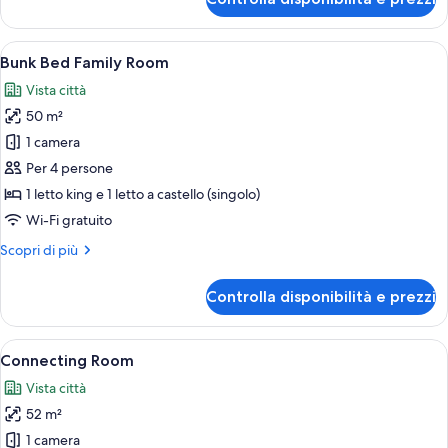
Camera
Executive
Apri
Una camera d'albergo con un letto, una
8
Bunk Bed Family Room
tutte
Vista città
le
50 m²
foto
per
1 camera
Bunk
Per 4 persone
Bed
1 letto king e 1 letto a castello (singolo)
Family
Wi-Fi gratuito
Room
Altri
Scopri di più
dettagli
per
Controlla disponibilità e prezzi
Bunk
Bed
Family
Apri
Una camera d'albergo con due letti, una
7
Room
Connecting Room
tutte
Vista città
le
52 m²
foto
per
1 camera