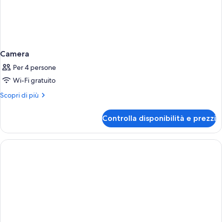
Camera
Per 4 persone
Wi-Fi gratuito
Altri
Scopri di più
dettagli
per
Controlla disponibilità e prezzi
Camera