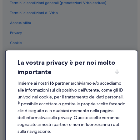
Termini e condizioni generali (prenotazioni Vrbo escluse)
Termini e condizioni di Vrbo
Accessibilità
Privacy
Cookie
Condizioni per l'utilizzo
La vostra privacy è per noi molto
Informazioni legali/Contatti
importante
Linee guida sui contenuti e segnalazione dei contenuti
Insieme ai nostri
16
partner archiviamo e/o accediamo
Supporto
alle informazioni sul dispositivo dell'utente, come gli ID
univoci nei cookie, per il trattamento dei dati personali.
Assistenza clienti
È possibile accettare o gestire le proprie scelte facendo
Contattaci
clic di seguito o in qualsiasi momento nella pagina
dell'informativa sulla privacy. Queste scelte verranno
Come cancellare un volo
segnalate ai nostri partner e non influenzeranno i dati
Come modificare la prenotazione di un hotel o una casa vacanze
sulla navigazione.
Tempistiche per i rimborsi