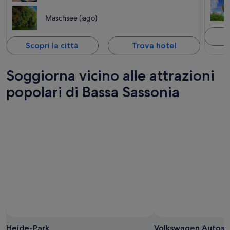
Maschsee (lago)
S
Scopri la città
Trova hotel
Soggiorna vicino alle attrazioni
popolari di Bassa Sassonia
Heide-Park
Volkswagen Autost