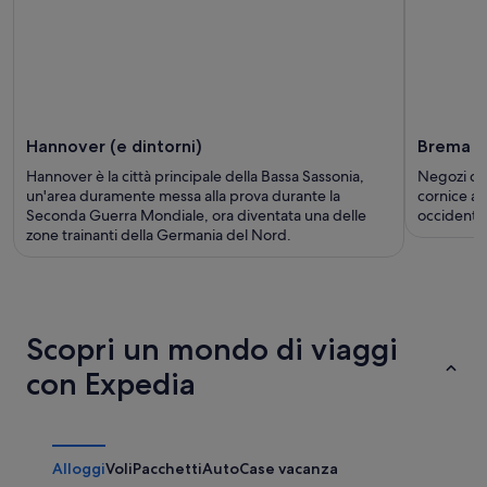
Hannover (e dintorni)
Brema (e
Hannover è la città principale della Bassa Sassonia,
Negozi di 
un'area duramente messa alla prova durante la
cornice a 
Seconda Guerra Mondiale, ora diventata una delle
occidenta
zone trainanti della Germania del Nord.
Scopri un mondo di viaggi
con Expedia
Alloggi
Voli
Pacchetti
Auto
Case vacanza