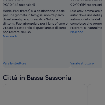
9.0/10 (142 recensioni)
9.2/10 (159 recensioni)
Heide-Park (Parco) è la destinazione ideale
Lasciatevi ammaliare da 
per una giornata in famiglia: non c'è parco
auto" dove una delle pi
divertimenti più apprezzato a Soltau e
automobilistiche del mo
dintorni. Puoi gironzolare per il lungofiume o
complesso che propone
visitare la cattedrale di quest'area e di certo
ristoranti e, naturalmen
non resterai deluso.
Nascondi
Nascondi
Vai alle strutture
Vai alle strutture
Città in Bassa Sassonia