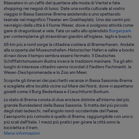
Rilassatevi in un caffè del quartiere alla moda di Viertel e fate
u
u
t
r
shopping nei negozi di lusso. Date una svolta culturale al vostro
n
n
u
a
viaggio in Bassa Sassonia-Brema assistendo a uno spettacolo
’
’
r
i
teatrale nel magnifico Theater am Goetheplatz. Uno dei centri più
a
a
a
n
nevralgici della città è il fiume Weser, dove si svolgono attività come
l
l
i
u
A
gare di dragonboat e vela. Fate un salto allo splendido
Bürgerpark
t
t
n
n
p
per contemplarne gli straordinari giardini all'inglese, laghi e boschi.
r
r
u
’
e
a
a
65 km più a nord sorge la cittadina costiera di Bremerhaven. Andate
n
a
r
f
f
alla scoperta del Museumshafen-Historischer Hafen e salite a bordo
’
l
t
i
i
di navi dove il tempo sembra essersi fermato. Il Deutsches
a
t
u
n
n
Schifffahrtsmuseum illustra invece le tradizioni marinare. Tra gli altri
l
r
r
e
e
luoghi di interesse cittadini vanno ricordati il Fiedlers Fischmarkt, la
t
a
a
s
s
Weser-Deichpromenade e lo Zoo am Meer.
r
f
i
t
t
a
i
Scoprite gli itinerari dei pacchetti vacanze in Bassa Sassonia-Brema
n
r
r
f
n
e scegliete altre località vicine sul Mare del Nord, dove vi aspettano
u
a
a
i
e
gioielli come il Burg Bederkesa e il Leuchtturm Borkum.
n
n
s
’
Lo stato di Brema consta di due enclave distinte all'interno del più
e
t
a
grande Bundesland della Bassa Sassonia. Si tratta del più piccolo
s
r
l
degli stati tedeschi, nell'angolo nord-occidentale del Paese.
t
a
t
L'aeroporto più comodo è quello di Brema, raggiungibile con uno o
r
r
più scali dall'Italia. I mezzi più pratici per girare la città sono la
a
a
bicicletta e il tram.
f
Meno informazioni
i