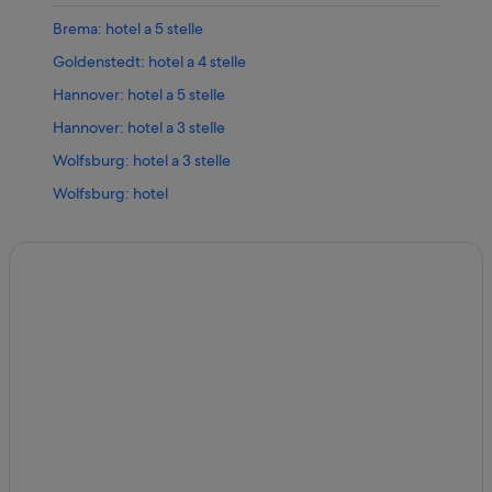
Brema: hotel a 5 stelle
Goldenstedt: hotel a 4 stelle
Hannover: hotel a 5 stelle
Hannover: hotel a 3 stelle
Wolfsburg: hotel a 3 stelle
Wolfsburg: hotel
Lüneburg: hotel
Hannover: hotel
Gottinga: hotel
Brema: hotel
Hannover: Hotel sulla spiaggia
Hannover: Resort e hotel con spa
Hannover: Hotel economici
Melle: Resort e hotel con spa
Celle: Hotel romantici