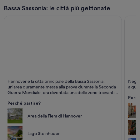
n
Bassa Sassonia: le città più gettonate
e
s
t
r
a
Hannover
Brema
Hannover è la città principale della Bassa Sassonia,
Negozi
Business, Musei e Festival
Interes
un'area duramente messa alla prova durante la Seconda
a que
Guerra Mondiale, ora diventata una delle zone trainanti
Perch
della Germania del Nord.
Perché partire?
Area della Fiera di Hannover
Lago Steinhuder