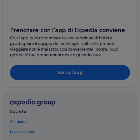
Ilten: Leonardo Hotels
Hildesheim: hotel Motel One
Over: Lindner Hotels
Prenotare con l’app di Expedia conviene
Hannover: hotel Best Western
Con l’app puoi risparmiare su una selezione di hotel e
guadagnare il doppio dei punti ogni volta che prenoti:
Celle: Accor Hotels
viaggiare non è mai stato così conveniente! Inoltre, puoi
gestire le tue prenotazioni dove e quando vuoi.
Berna: Case private in affitto
Gottinga: Case private in affitto
Vai sull’app
Hannover: Case private in affitto
Hannover: B&B
Papenburg: Case private in affitto
Società
Chi siamo
Lavora con noi