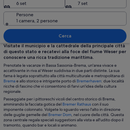
6 set
7 set
Persone
1 camera, 2 persone
Un edificio moderno e metallico con u
Cerca
Visitate il municipio e la cattedrale della principale città
di questo stato e recatevi alla foce del fiume Weser per
conoscere una ricca tradizione marittima.
Prenotate le vacanze in Bassa Sassonia-Brema, un'area vivace e
accattivante in riva al Weser suddivisa in due parti distinte. La sua
fama è legata soprattutto alla città multiculturale e metropolitana di
A
A
Brema
e allo storico e intrigante porto di
Bremerhaven
: due località
p
p
ricche di fascino che vi consentono di farvi un'idea della cultura
e
e
regionale.
r
r
Passeggiate per i pittoreschi vicoli del centro storico di Brema,
t
t
A
ammirando la facciata gotica del
Bremer Rathaus
con il suo
u
u
p
imponente colonnato. Volgete lo sguardo verso l'alto in direzione
r
r
A
e
delle guglie gemelle del
Bremer Dom
, nel cuore della città. Questa
a
a
p
r
zona centrale regala speciali suggestioni alla vista e all'udito dopo il
i
i
e
t
tramonto, quando bar e locali si animano.
n
n
r
u