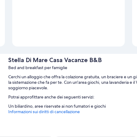
Stella Di Mare Casa Vacanze B&B
Bed and breakfast per famiglie
Cerchi un alloggio che offra la colazione gratuita, un braciere e un 
la sistemazione che fa per te. Con un'area giochi, una lavanderia e il 
soggiorno piacevole.
Potrai approfittare anche dei seguenti servizi:
Un biliardino, aree riservate ai non fumatori e giochi
Informazioni sui diritti di cancellazione
Caratteristiche della camera
Tutte le camere di Stella Di Mare Casa Vacanze B&B includono comfort 
Fi gratis e casseforti.