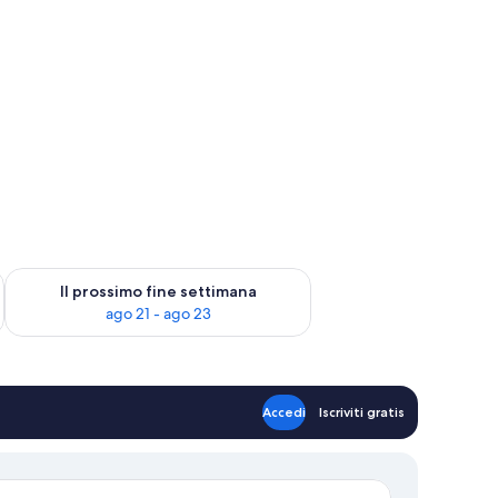
ne settimana, ago 14 - ago 16
Verifica la disponibilità per il prossimo fine settimana, ago 21
Il prossimo fine settimana
ago 21 - ago 23
Accedi
Iscriviti gratis