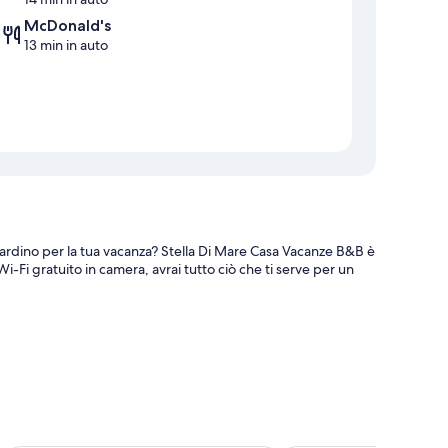
McDonald's
13 min in auto
giardino per la tua vacanza? Stella Di Mare Casa Vacanze B&B è
Wi-Fi gratuito in camera, avrai tutto ciò che ti serve per un
come l'aria condizionata, oltre a utili dotazioni come il Wi-