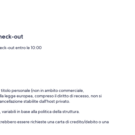
heck-out
eck-out entro le 10:00
a titolo personale (non in ambito commerciale,
alla legge europea, compreso il diritto di recesso, non si
ncellazione stabilite dall'host privato.
riabili in base alla politica della struttura.
otrebbero essere richieste una carta di credito/debito o una