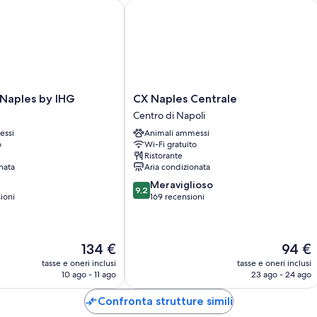
aples by IHG
CX Naples Centrale
I servizi aggiuntivi di tutte le camere includono:
2 bagni con docce e bidet
Terrazze private, frigoriferi e microonde
CX
 Naples by IHG
CX Naples Centrale
Naples
Centro di Napoli
Centrale
essi
Animali ammessi
Centro
o
Wi-Fi gratuito
di
Ristorante
Napoli
nata
Aria condizionata
9.2
Meraviglioso
9,2
su
ioni
169 recensioni
10,
Meraviglioso,
169
Il
Il
134 €
94 €
recensioni
prezzo
prezzo
tasse e oneri inclusi
tasse e oneri inclusi
attuale
attuale
10 ago - 11 ago
23 ago - 24 ago
è
è
134 €
94 €
Confronta strutture simili