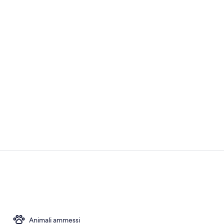
Interni
Parco della s
Animali ammessi