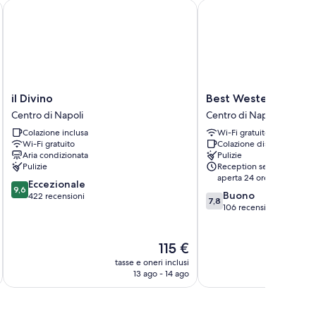
il Divino
Best Western Hotel dei
il
Best
il Divino
Best Western Hotel d
Divino
Western
Centro di Napoli
Centro di Napoli
Centro
Hotel
Colazione inclusa
Wi-Fi gratuito
di
dei
Wi-Fi gratuito
Colazione disponibile
Napoli
Mille
Aria condizionata
Pulizie
Centro
Pulizie
Reception sempre
di
aperta 24 ore su 24
9.6
Eccezionale
Napoli
9,6
7.8
Buono
su
422 recensioni
7,8
su
106 recensioni
10,
10,
Eccezionale,
Buono,
422
Il
106
115 €
recensioni
prezzo
recensioni
tasse e oneri inclusi
t
attuale
13 ago - 14 ago
è
115 €