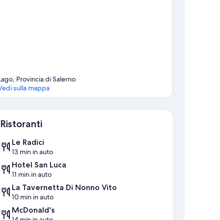
Lago, Provincia di Salerno
Vedi sulla mappa
Mappa
Ristoranti
Le Radici
13 min in auto
Hotel San Luca
11 min in auto
La Tavernetta Di Nonno Vito
10 min in auto
McDonald's
14 min in auto