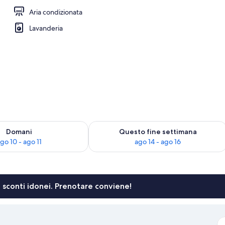
Aria condizionata
io
Lavanderia
 10
sponibilità per domani, ago 10 - ago 11
Verifica la disponibilità per questo fi
Domani
Questo fine settimana
go 10 - ago 11
ago 14 - ago 16
li sconti idonei. Prenotare conviene!