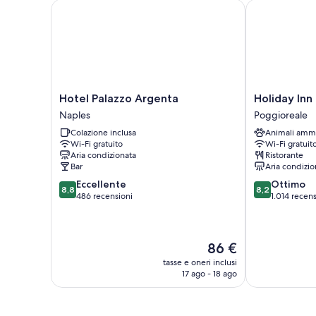
Hotel Palazzo Argenta
Holiday Inn N
Hotel
Holiday
Hotel Palazzo Argenta
Holiday Inn
Palazzo
Inn
Naples
Poggioreale
Argenta
Naples
Colazione inclusa
Animali amm
Naples
by
Wi-Fi gratuito
Wi-Fi gratuit
IHG
Aria condizionata
Ristorante
Poggioreale
Bar
Aria condizio
8.8
8.2
Eccellente
Ottimo
8,8
8,2
su
su
486 recensioni
1.014 recens
10,
10,
Eccellente,
Ottimo,
486
1.014
Il
86 €
recensioni
recensioni
prezzo
tasse e oneri inclusi
attuale
17 ago - 18 ago
è
86 €