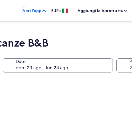
•
Apri l’app
EUR
Aggiungi la tua struttura
acanze B&B
Date
P