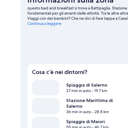
questo bed and breakfast si trova a Battipaglia. Stazion
fondamentali per gli amanti delle attività. Tra le altre a
Viaggi con dei bambini? Che ne dici di fare tappa a Case
Battipaglia
Continua a leggere
Mostra altri B&B a Battipaglia
Cosa c’è nei dintorni?
Spiaggia di Salerno
27 min in auto
- 19.7 km
Stazione Marittima di
Salerno
36 min in auto
- 28.8 km
Spiaggia di Maiori
55 min in auto
- 46.7 km