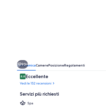
93+
Panoramica
Camere
Posizione
Regolamenti
Recensioni
Eccellente
8,8
8,8 su 10
Vedi le 152 recensioni
Servizi più richiesti
Spa