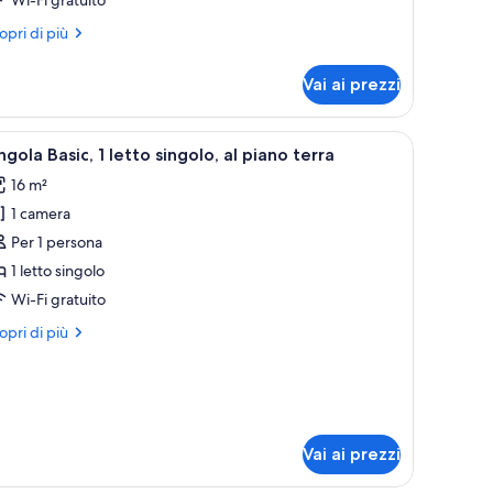
ago
arziale
ri
opri di più
ttagli
r
Vai ai prezzi
pla
luxe,
lcone,
modino e vista sull'esterno.
pri
Singola Basic, 1 letto singolo, al piano terra |
4
ta
ngola Basic, 1 letto singolo, al piano terra
utte
go
16 m²
rziale
1 camera
oto
er
Per 1 persona
ingola
1 letto singolo
sic,
Wi-Fi gratuito
ri
opri di più
etto
ttagli
ingolo,
r
ngola
sic,
iano
erra
tto
Vai ai prezzi
ngolo,