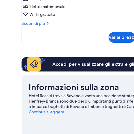
Premium,
1 letto matrimoniale
vista
Wi-Fi gratuito
lago
Altri
Scopri di più
dettagli
per
Vai ai prezz
Doppia
Premium,
vista
lago
Accedi per visualizzare gli extra e g
Informazioni sulla zona
Hotel Rosa si trova a Baveno e vanta una posizione strategi
Henfrey-Branca sono due dei più importanti punti di rifer
a Imbarco traghetti di Baveno e Imbarco traghetti di Car
meritano una visita. Dedica del tempo a scoprire tutte le at
Continua a leggere
Vai alla guida turistica di Baveno