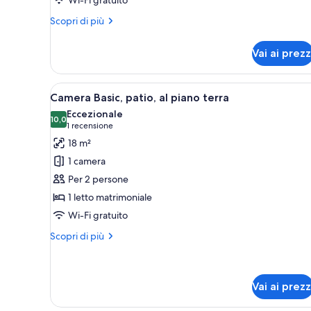
elevato
Altri
Scopri di più
dettagli
per
Vai ai prezz
Doppia
Superior,
balcone,
Apri
Camera Basic, patio, al piano te
5
piano
Camera Basic, patio, al piano terra
tutte
elevato
Eccezionale
le
10,0
10,0 su 10
(1
1 recensione
foto
recensione)
18 m²
per
1 camera
Camera
Per 2 persone
Basic,
1 letto matrimoniale
patio,
Wi-Fi gratuito
al
piano
Altri
Scopri di più
terra
dettagli
per
Camera
Basic,
Vai ai prezz
patio,
al