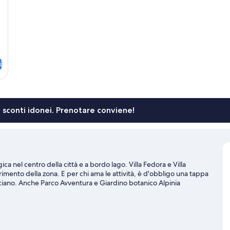
i
li sconti idonei. Prenotare conviene!
ca nel centro della città e a bordo lago. Villa Fedora e Villa
imento della zona. E per chi ama le attività, è d'obbligo una tappa
ciano. Anche Parco Avventura e Giardino botanico Alpinia
tività e i servizi nelle vicinanze, come jogging e impianti sciistici.