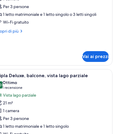
ipla
Per 3 persone
uperior,
1 letto matrimoniale e 1 letto singolo o 3 letti singoli
alcone
Wi-Fi gratuito
ri
opri di più
ttagli
r
pla
perior,
Vai ai prezzi
lcone
ancheria da letto ipoallergenica, copriletto in piuma, minibar
pri
Una camera d'albergo moderna con un letto g
6
ipla Deluxe, balcone, vista lago parziale
utte
Ottimo
0
8,0 su 10
(1
1 recensione
oto
recensione)
Vista lago parziale
er
21 m²
ipla
1 camera
eluxe,
Per 3 persone
alcone,
1 letto matrimoniale e 1 letto singolo
sta
Wi-Fi gratuito