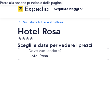
Passa alla sezione principale della pagina
Acquista viaggi
Visualizza tutte le strutture
Hotel Rosa
Struttura
a
Scegli le date per vedere i prezzi
4.0
Dove vuoi andare?
stelle
Galleria
fotografica
per
Hotel
Rosa