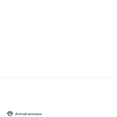
Colazione a 
Bar (in loco)
Animali ammessi