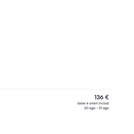
buffet a pagamento, servita tutte le mattine
Facciata della struttura
Il
136 €
prezzo
tasse e oneri inclusi
attuale
30 ago - 31 ago
Doppia Premium, vista lago | Terrazza
è
136 €