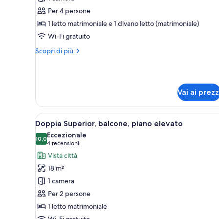
Suite,
Per 4 persone
vista
1 letto matrimoniale e 1 divano letto (matrimoniale)
lago
Wi-Fi gratuito
Altri
Scopri di più
dettagli
per
Suite,
vista
Vai ai prezz
lago
Apri
Doppia Superior, balcone, piano
6
Doppia Superior, balcone, piano elevato
tutte
Eccezionale
le
10,0
10,0 su 10
(4
4 recensioni
foto
recensioni)
Vista città
per
18 m²
Doppia
1 camera
Superior,
Per 2 persone
balcone,
1 letto matrimoniale
piano
Wi-Fi gratuito