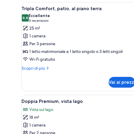
Apri
Una camera d'albergo con un le
piano
6
Tripla Comfort, patio, al piano terra
terra
tutte
Eccellente
le
8,8
8,8 su 10
(3
3 recensioni
foto
recensioni)
25 m²
per
1 camera
Tripla
Per 3 persone
Comfort,
1 letto matrimoniale e 1 letto singolo o 3 letti singoli
patio,
Wi-Fi gratuito
al
piano
Altri
Scopri di più
terra
dettagli
per
Vai ai prezz
Tripla
Comfort,
patio,
Apri
Una camera d'albergo con un le
5
al
Doppia Premium, vista lago
tutte
piano
Vista sul lago
terra
le
18 m²
foto
per
1 camera
Doppia
Per 2 persone