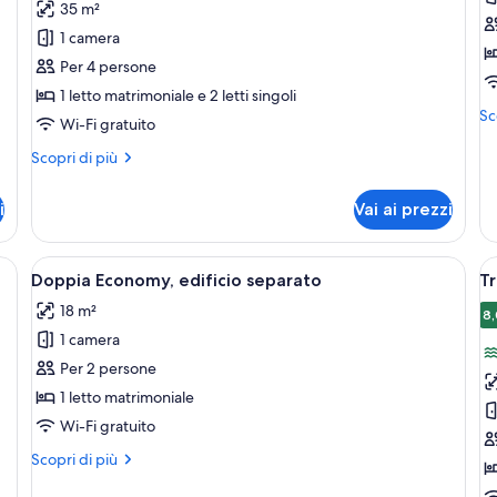
35 m²
Suite
Tr
1 camera
Junior,
S
Per 4 persone
vista
b
1 letto matrimoniale e 2 letti singoli
montagna
Alt
Sc
Wi-Fi gratuito
de
pe
Altri
Scopri di più
Tri
dettagli
Su
per
i
Vai ai prezzi
ba
Suite
Junior,
vista
 elevato | Biancheria da letto ipoallergenica, copriletto in piuma, minibar
Apri
Doppia Economy, edificio separato | Bi
A
7
montagna
Doppia Economy, edificio separato
Tr
tutte
t
18 m²
le
le
8,
1 camera
foto
f
per
p
Per 2 persone
Doppia
Tr
1 letto matrimoniale
Economy,
D
Wi-Fi gratuito
edificio
b
Altri
Scopri di più
separato
vi
dettagli