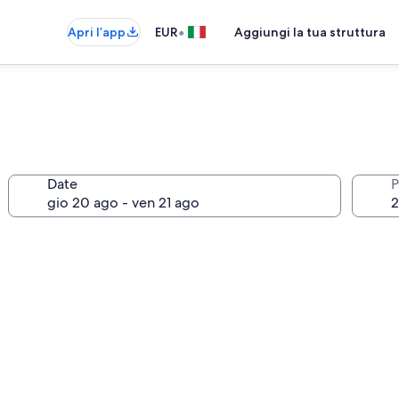
•
Apri l’app
EUR
Aggiungi la tua struttura
Date
P