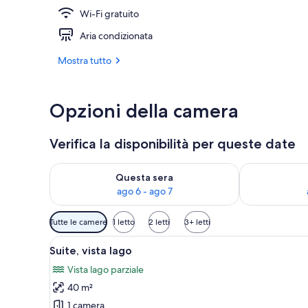
Wi-Fi gratuito
Doppia Premiu
Aria condizionata
Mostra tutto
Opzioni della camera
Verifica la disponibilità per queste date
Verifica la disponibilità per questa sera, ago 6 - ago
Verifica la di
Questa sera
ago 6 - ago 7
Filtri
Tutte le camere
1 letto
2 letti
3+ letti
disponibili
Apri
Suite, vista lago | Biancheria d
per
11
Suite, vista lago
tutte
le
Vista lago parziale
le
camere
40 m²
foto
per
1 camera