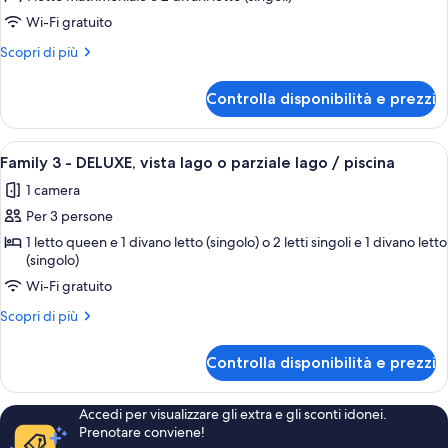
vista
Wi-Fi gratuito
lago
Altri
Scopri di più
parziale
dettagli
per
Controlla disponibilità e prezzi
Quadrupla
Deluxe,
vista
Apri
Un soggiorno con divano, un tavolino, 
8
lago
Family 3 - DELUXE, vista lago o parziale lago / piscina
tutte
parziale
1 camera
le
Per 3 persone
foto
per
1 letto queen e 1 divano letto (singolo) o 2 letti singoli e 1 divano letto
(singolo)
Family
Wi-Fi gratuito
3
-
Altri
Scopri di più
DELUXE,
dettagli
per
vista
Controlla disponibilità e prezzi
Family
lago
3
o
-
Accedi per visualizzare gli extra e gli sconti idonei.
DELUXE,
parziale
Prenotare conviene!
vista