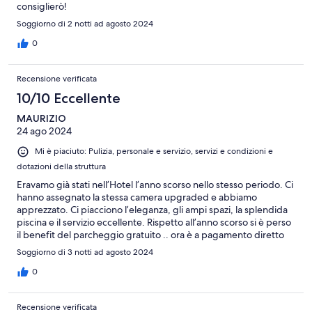
consiglierò!
Soggiorno di 2 notti ad agosto 2024
0
Recensione verificata
10/10 Eccellente
MAURIZIO
24 ago 2024
Mi è piaciuto: Pulizia, personale e servizio, servizi e condizioni e
dotazioni della struttura
Eravamo già stati nell’Hotel l’anno scorso nello stesso periodo. Ci
hanno assegnato la stessa camera upgraded e abbiamo
apprezzato. Ci piacciono l’eleganza, gli ampi spazi, la splendida
piscina e il servizio eccellente. Rispetto all’anno scorso si è perso
il benefit del parcheggio gratuito .. ora è a pagamento diretto
con sbarra (20 € giorno). Se si muove spesso la macchina si
Soggiorno di 3 notti ad agosto 2024
finisce per pagare molto più del fee giornaliero. Clientela
prevalentemente internazionale data la località a un passo da
0
Stresa e Isolabella. Si mangia molto bene in albergo e c’è
comunque ampia scelta di buoni ristoranti nei dintorni. Molto
Recensione verificata
soddisfatti .. torneremo.