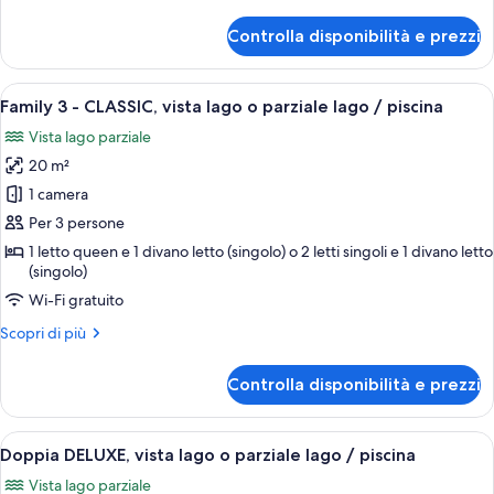
dettagli
senza
per
Controlla disponibilità e prezzi
Family
vista
3
-
Apri
Un soggiorno con una scala in legno, un
13
STANDARD,
Family 3 - CLASSIC, vista lago o parziale lago / piscina
tutte
senza
Vista lago parziale
vista
le
20 m²
foto
per
1 camera
Family
Per 3 persone
3
1 letto queen e 1 divano letto (singolo) o 2 letti singoli e 1 divano letto
-
(singolo)
CLASSIC,
Wi-Fi gratuito
vista
Altri
Scopri di più
lago
dettagli
o
per
Controlla disponibilità e prezzi
Family
parziale
3
lago
-
Apri
Una camera d'albergo con un letto, un
/
11
CLASSIC,
Doppia DELUXE, vista lago o parziale lago / piscina
tutte
vista
piscina
Vista lago parziale
lago
le