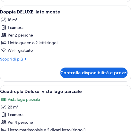
CLASSIC,
lato
Apri
Una camera d'albergo con un letto grand
8
monte
Doppia DELUXE, lato monte
tutte
18 m²
le
1 camera
foto
per
Per 2 persone
Doppia
1 letto queen o 2 letti singoli
DELUXE,
Wi-Fi gratuito
lato
Altri
Scopri di più
monte
dettagli
per
Controlla disponibilità e prezzi
Doppia
DELUXE,
lato
Apri
Un soggiorno con una scala, un divano,
5
monte
Quadrupla Deluxe, vista lago parziale
tutte
Vista lago parziale
le
23 m²
foto
per
1 camera
Quadrupla
Per 4 persone
Deluxe,
1 letto matrimoniale e 2 divani letto (singoli)