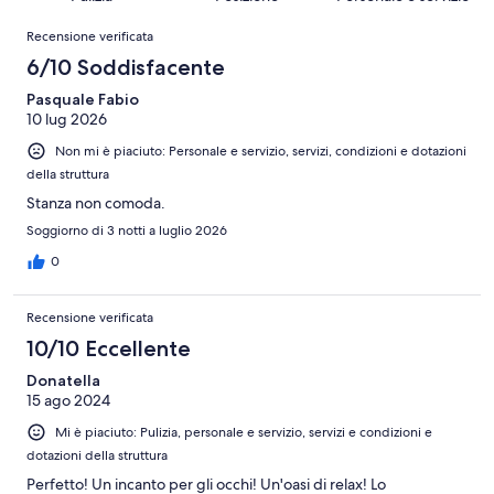
recensioni
3
264
Recensioni
su
Recensione verificata
recensioni
264
6/10 Soddisfacente
recensioni
Pasquale Fabio
10 lug 2026
Non mi è piaciuto: Personale e servizio, servizi, condizioni e dotazioni
della struttura
Stanza non comoda.
Soggiorno di 3 notti a luglio 2026
0
Recensione verificata
10/10 Eccellente
Donatella
15 ago 2024
Mi è piaciuto: Pulizia, personale e servizio, servizi e condizioni e
dotazioni della struttura
Perfetto! Un incanto per gli occhi! Un'oasi di relax! Lo