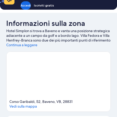
lago
lago
Accedi
Iscriviti gratis
/
o
piscina
parziale
lago
Informazioni sulla zona
/
piscina
Hotel Simplon si trova a Baveno e vanta una posizione strategica
adiacente a un campo da golf e a bordo lago. Villa Fedora e Villa
Henfrey-Branca sono due dei più importanti punti di riferimento
della zona. E per chi ama le attività, è d'obbligo una tappa a
Continua a leggere
Imbarco traghetti di Baveno e Imbarco traghetti di Carciano.
Anche Parco Avventura e Giardini Botanici Villa Taranto meritano
una visita.
Vai alla guida turistica di Baveno
Corso Garibaldi, 52, Baveno, VB, 28831
Vedi sulla mappa