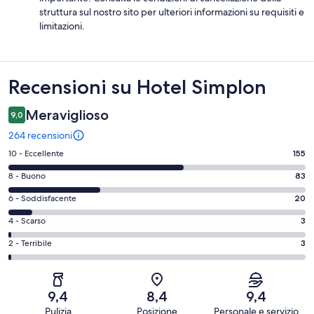
struttura sul nostro sito per ulteriori informazioni su requisiti e
limitazioni.
Recensioni
Recensioni su Hotel Simplon
Meraviglioso
9,0
264 recensioni
Valutazione
10 - Eccellente
155
di
Valutazione
8 - Buono
83
10
di
-
Valutazione
6 - Soddisfacente
20
8
Eccellente.
di
-
Valutazione
4 - Scarso
3
155
6
Buono.
di
su
-
Valutazione
2 - Terribile
3
83
4
264
Soddisfacente.
di
su
-
recensioni
20
2
264
Scarso.
su
-
recensioni
3
9,4
8,4
9,4
264
Terribile.
su
Pulizia
Posizione
Personale e servizio