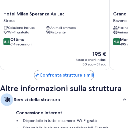
Tutte le 113 camere vantano comodità come postazioni laptop e l'aria
condizionata, insieme a pratiche dotazioni come il Wi-Fi gratis e sedie da
Hotel
Grand
Hotel Milan Speranza Au Lac
Grand 
scrivania.
Milan
Hotel
Stresa
Baveno
Speranza
Dino
Altre dotazioni delle camere includono:
Colazione inclusa
Animali ammessi
Piscin
Au
Baveno
Wi-Fi gratuito
Ristorante
Anima
Lac
Bagni con bidet e vasche o docce
Stresa
8.4
9.0
Ottimo
Mer
8,4
9,0
TV a schermo piatto con canali satellitari
su
su
614 recensioni
495 
10,
10,
Guardaroba o armadi, culle/letti per bambini e pulizie giornaliere
Il
195 €
Ottimo,
Meravigl
prezzo
614
495
tasse e oneri inclusi
attuale
30 ago - 31 ago
recensioni
recensio
è
195 €
Confronta strutture simili
Altre informazioni sulla struttura
Servizi della struttura
Connessione Internet
Disponibile in tutte le camere: Wi-Fi gratis