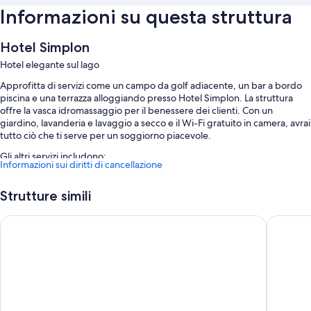
Informazioni su questa struttura
Hotel Simplon
Hotel elegante sul lago
Approfitta di servizi come un campo da golf adiacente, un bar a bordo
piscina e una terrazza alloggiando presso Hotel Simplon. La struttura
offre la vasca idromassaggio per il benessere dei clienti. Con un
giardino, lavanderia e lavaggio a secco e il Wi-Fi gratuito in camera, avrai
tutto ciò che ti serve per un soggiorno piacevole.
Gli altri servizi includono:
Informazioni sui diritti di cancellazione
Una piscina stagionale all'aperto e una piscina per bambini, con
lettini e ombrelloni da piscina
Strutture simili
La colazione continentale (a pagamento), un parcheggio (a
Hotel Milan Speranza Au Lac
Grand Ho
pagamento) e una colonnina di ricarica per auto elettriche
Servizio babysitter (a pagamento), aree riservate ai non fumatori e
un ascensore
Una reception aperta 24 ore su 24, una cassetta di sicurezza presso
la reception e deposito bagagli
Caratteristiche della camera