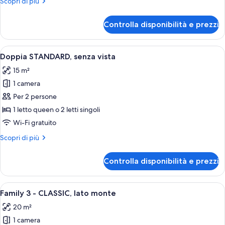
Altri
Scopri di più
dettagli
per
Controlla disponibilità e prezzi
Junior
Suite,
vista
Apri
Doppia STANDARD, senza vista | Miniba
4
lago
Doppia STANDARD, senza vista
tutte
15 m²
le
1 camera
foto
per
Per 2 persone
Doppia
1 letto queen o 2 letti singoli
STANDARD,
Wi-Fi gratuito
senza
Altri
Scopri di più
vista
dettagli
per
Controlla disponibilità e prezzi
Doppia
STANDARD,
senza
Apri
Una camera d'albergo con due letti, un
6
vista
Family 3 - CLASSIC, lato monte
tutte
20 m²
le
1 camera
foto