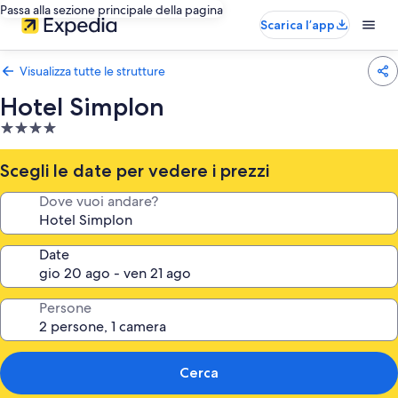
Passa alla sezione principale della pagina
Scarica l’app
Visualizza tutte le strutture
Hotel Simplon
Struttura
a
4.0
Scegli le date per vedere i prezzi
stelle
Dove vuoi andare?
Date
Persone
Cerca