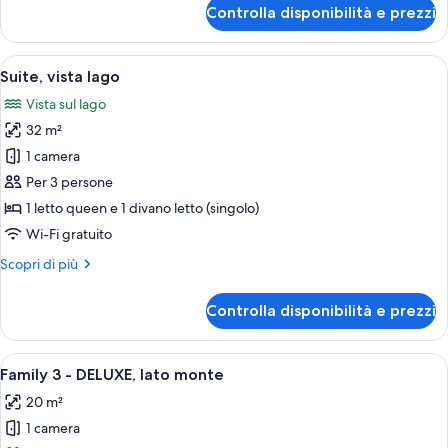
per
Controlla disponibilità e prezzi
lago
Doppia
CLASSIC,
/
vista
Apri
Una camera d'albergo con un letto, una
piscina
12
lago
Suite, vista lago
tutte
o
Vista sul lago
parziale
le
lago
32 m²
foto
/
per
1 camera
piscina
Suite,
Per 3 persone
vista
1 letto queen e 1 divano letto (singolo)
lago
Wi-Fi gratuito
Altri
Scopri di più
dettagli
per
Controlla disponibilità e prezzi
Suite,
vista
lago
Apri
Family 3 - DELUXE, lato monte | Miniba
7
Family 3 - DELUXE, lato monte
tutte
20 m²
le
1 camera
foto