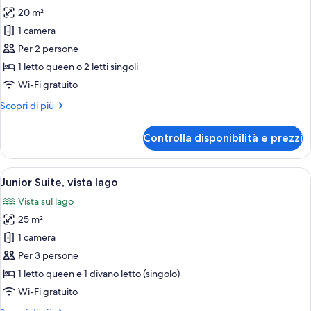
o
20 m²
foto
parziale
per
1 camera
lago
Doppia
/
Per 2 persone
piscina
DELUXE,
1 letto queen o 2 letti singoli
vista
Wi-Fi gratuito
lago
Altri
Scopri di più
o
dettagli
parziale
per
Controlla disponibilità e prezzi
lago
Doppia
DELUXE,
/
vista
Apri
Una camera d'albergo con un letto, du
piscina
7
lago
Junior Suite, vista lago
tutte
o
Vista sul lago
parziale
le
lago
25 m²
foto
/
per
1 camera
piscina
Junior
Per 3 persone
Suite,
1 letto queen e 1 divano letto (singolo)
vista
Wi-Fi gratuito
lago