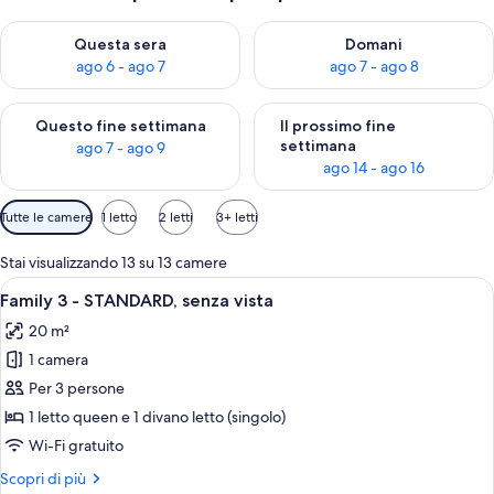
Verifica la disponibilità per questa sera, ago 6 - ago 7
Verifica la disponibilità per d
Questa sera
Domani
ago 6 - ago 7
ago 7 - ago 8
Verifica la disponibilità per questo fine settimana, ago 7 - ago
Verifica la disponibilità per il
Questo fine settimana
Il prossimo fine
settimana
ago 7 - ago 9
ago 14 - ago 16
Filtri
Tutte le camere
1 letto
2 letti
3+ letti
disponibili
per
Stai visualizzando 13 su 13 camere
le
Apri
Una camera da letto con un letto, una
4
Family 3 - STANDARD, senza vista
camere
tutte
20 m²
le
1 camera
foto
per
Per 3 persone
Family
1 letto queen e 1 divano letto (singolo)
3
Wi-Fi gratuito
-
Altri
Scopri di più
STANDARD,