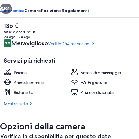
ietro
Avanti
95+
Panoramica
Camere
Posizione
Regolamenti
Il
136 €
prezzo
tasse e oneri inclusi
attuale
23 ago - 24 ago
è
Recensioni
Meraviglioso
9,0
Vedi le 264 recensioni
9,0 su 10
136 €
Servizi più richiesti
Piscina
Vasca idromassaggio
Piscina stagionale all'aperto, ombrelloni
Animali ammessi
Wi-Fi gratuito
Ristorante
Aria condizionata
Mostra tutto
Opzioni della camera
Verifica la disponibilità per queste date