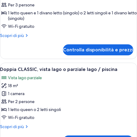
per
Per 3 persone
Family
1 letto queen e 1 divano letto (singolo) o 2 letti singoli e 1 divano letto
(singolo)
3
-
Wi-Fi gratuito
CLASSIC,
Altri
Scopri di più
lato
dettagli
per
monte
Controlla disponibilità e prezzi
Family
3
-
Apri
Una camera d'hotel con un letto, una 
4
CLASSIC,
Doppia CLASSIC, vista lago o parziale lago / piscina
tutte
lato
Vista lago parziale
monte
le
18 m²
foto
per
1 camera
Doppia
Per 2 persone
CLASSIC,
1 letto queen o 2 letti singoli
vista
Wi-Fi gratuito
lago
Altri
Scopri di più
o
dettagli
parziale