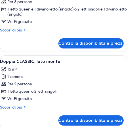
per
Per 3 persone
Family
1 letto queen e 1 divano letto (singolo) o 2 letti singoli e 1 divano letto
(singolo)
3
-
Wi-Fi gratuito
DELUXE,
Altri
Scopri di più
lato
dettagli
per
monte
Controlla disponibilità e prezzi
Family
3
-
Apri
Camera d'albergo con un letto, una sc
9
DELUXE,
Doppia CLASSIC, lato monte
tutte
lato
16 m²
monte
le
1 camera
foto
per
Per 2 persone
Doppia
1 letto queen o 2 letti singoli
CLASSIC,
Wi-Fi gratuito
lato
Altri
Scopri di più
monte
dettagli
per
Controlla disponibilità e prezzi
Doppia