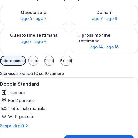
Verifica la disponibilità per questa sera, ago 6 - ago 7
Verifica la disponibilità per d
Questa sera
Domani
ago 6 - ago 7
ago 7 - ago 8
Verifica la disponibilità per questo fine settimana, ago 7 - ago
Verifica la disponibilità per il
Questo fine settimana
Il prossimo fine
settimana
ago 7 - ago 9
ago 14 - ago 16
Filtri
Tutte le camere
1 letto
2 letti
3+ letti
disponibili
per
Stai visualizzando 10 su 10 camere
le
Apri
Un letto rifatto con cura, con copripi
4
Doppia Standard
camere
tutte
1 camera
le
Per 2 persone
foto
per
1 letto matrimoniale
Doppia
Wi-Fi gratuito
Standard
Altri
Scopri di più
dettagli
per