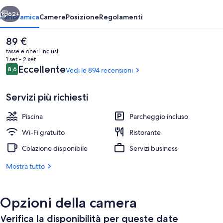
ietro
Avanti
62+
Panoramica
Camere
Posizione
Regolamenti
Il
89 €
prezzo
tasse e oneri inclusi
attuale
1 set - 2 set
è
Recensioni
Eccellente
8,6
Vedi le 894 recensioni
8,6 su 10
89 €
Servizi più richiesti
Piscina
Parcheggio incluso
Interni
Wi-Fi gratuito
Ristorante
Colazione disponibile
Servizi business
Mostra tutto
Opzioni della camera
Verifica la disponibilità per queste date