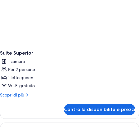
Suite Superior
1 camera
Per 2 persone
1 letto queen
Wi-Fi gratuito
Altri
Scopri di più
dettagli
per
Controlla disponibilità e prezzi
Suite
Superior