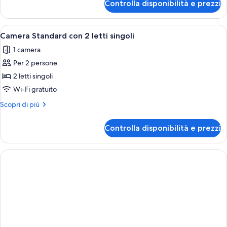
Controlla disponibilità e prezzi
Doppia
Standard
Apri
Camera d'albergo con due letti, ognuno
1
Camera Standard con 2 letti singoli
tutte
1 camera
le
Per 2 persone
foto
per
2 letti singoli
Camera
Wi-Fi gratuito
Standard
Altri
Scopri di più
con
dettagli
2
per
Controlla disponibilità e prezzi
Camera
letti
Standard
singoli
con
2
letti
singoli