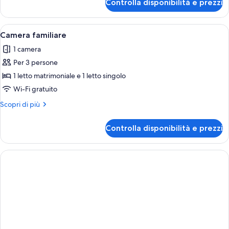
Controlla disponibilità e prezzi
Suite
familiare
Apri
Camera d'albergo con due letti, un co
1
Camera familiare
tutte
1 camera
le
Per 3 persone
foto
per
1 letto matrimoniale e 1 letto singolo
Camera
Wi-Fi gratuito
familiare
Altri
Scopri di più
dettagli
per
Controlla disponibilità e prezzi
Camera
familiare