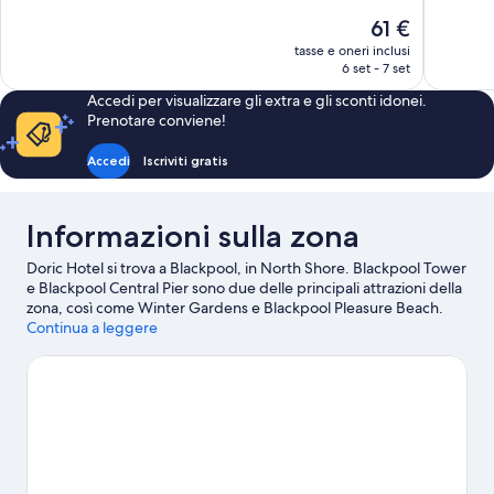
10,
10,
Il
61 €
Ottimo,
Meraviglio
prezzo
tasse e oneri inclusi
963
1.008
attuale
6 set - 7 set
recensioni
recensioni
è
Accedi per visualizzare gli extra e gli sconti idonei.
61 €
Prenotare conviene!
Accedi
Iscriviti gratis
Informazioni sulla zona
Doric Hotel si trova a Blackpool, in North Shore. Blackpool Tower
e Blackpool Central Pier sono due delle principali attrazioni della
zona, così come Winter Gardens e Blackpool Pleasure Beach.
Anche Spindles Health & Leisure Centre e Moor Park Health and
Continua a leggere
Leisure Centre meritano una visita.
Vai alla guida turistica di
Blackpool