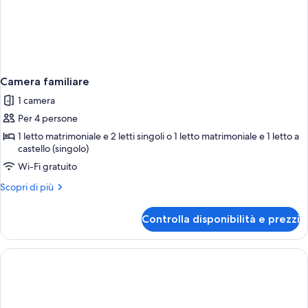
Camera familiare
1 camera
Per 4 persone
1 letto matrimoniale e 2 letti singoli o 1 letto matrimoniale e 1 letto a
castello (singolo)
Wi-Fi gratuito
Altri
Scopri di più
dettagli
per
Controlla disponibilità e prezzi
Camera
familiare