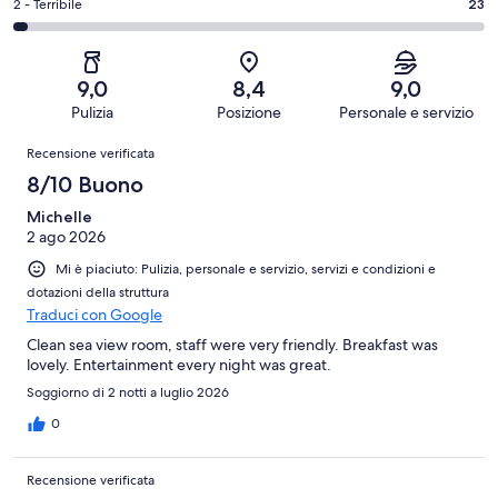
su
-
Valutazione
2 - Terribile
23
249
4
894
Soddisfacente.
di
su
-
recensioni
104
2
894
Scarso.
su
-
recensioni
33
9,0
8,4
9,0
894
Terribile.
su
Pulizia
Posizione
Personale e servizio
recensioni
23
894
Recensioni
su
Recensione verificata
recensioni
894
8/10 Buono
recensioni
Michelle
2 ago 2026
Mi è piaciuto: Pulizia, personale e servizio, servizi e condizioni e
dotazioni della struttura
Traduci con Google
Clean sea view room, staff were very friendly. Breakfast was
lovely. Entertainment every night was great.
Soggiorno di 2 notti a luglio 2026
0
Recensione verificata