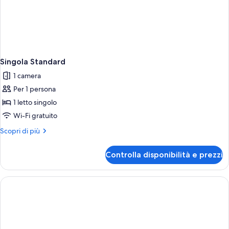
Singola Standard
1 camera
Per 1 persona
1 letto singolo
Wi-Fi gratuito
Altri
Scopri di più
dettagli
per
Controlla disponibilità e prezzi
Singola
Standard