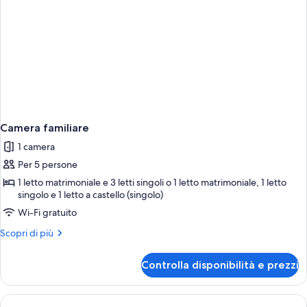
Camera familiare
1 camera
Per 5 persone
1 letto matrimoniale e 3 letti singoli o 1 letto matrimoniale, 1 letto
singolo e 1 letto a castello (singolo)
Wi-Fi gratuito
Altri
Scopri di più
dettagli
per
Controlla disponibilità e prezzi
Camera
familiare