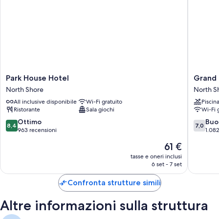
Park
Grand
Park House Hotel
Grand 
House
Hotel
North Shore
North S
Hotel
Blackpo
All inclusive disponibile
Wi-Fi gratuito
Piscin
North
North
Ristorante
Sala giochi
Wi-Fi 
Shore
Shore
8.4
7.0
Ottimo
Buo
8,4
7,0
su
su
963 recensioni
1.082
10,
10,
Il
61 €
Ottimo,
Buono,
prezzo
963
1.082
tasse e oneri inclusi
attuale
6 set - 7 set
recensioni
recensio
è
61 €
Confronta strutture simili
Altre informazioni sulla struttura