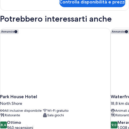
Controlla disponibilità e prezzi
Camera
familiare
Potrebbero interessarti anche
Park House Hotel
Waterfro
Annuncio
Annuncio
Park House Hotel
Waterfr
North Shore
18,8 km d
All inclusive disponibile
Wi-Fi gratuito
Animali
Ristorante
Sala giochi
Ristoran
8.4
9.0
Ottimo
Merav
8,4
9,0
su
su
963 recensioni
1.008 