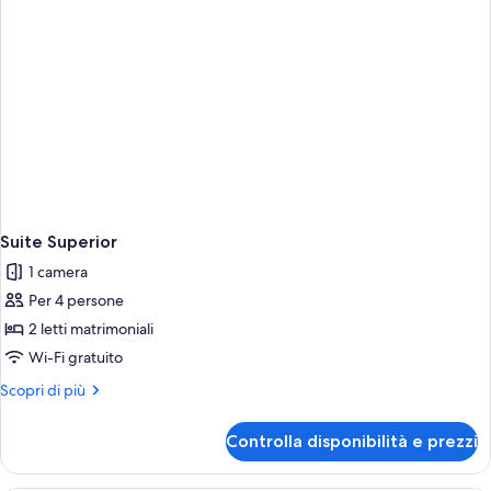
Suite Superior
1 camera
Per 4 persone
2 letti matrimoniali
Wi-Fi gratuito
Altri
Scopri di più
dettagli
per
Controlla disponibilità e prezzi
Suite
Superior