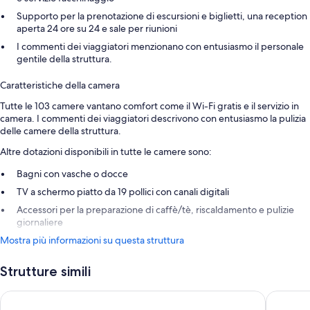
Supporto per la prenotazione di escursioni e biglietti, una reception
aperta 24 ore su 24 e sale per riunioni
I commenti dei viaggiatori menzionano con entusiasmo il personale
gentile della struttura.
Caratteristiche della camera
Tutte le 103 camere vantano comfort come il Wi-Fi gratis e il servizio in
camera. I commenti dei viaggiatori descrivono con entusiasmo la pulizia
delle camere della struttura.
Altre dotazioni disponibili in tutte le camere sono:
Bagni con vasche o docce
TV a schermo piatto da 19 pollici con canali digitali
Accessori per la preparazione di caffè/tè, riscaldamento e pulizie
giornaliere
Mostra più informazioni su questa struttura
Strutture simili
Park House Hotel
Grand Ho