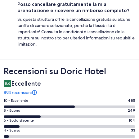
Posso cancellare gratuitamente la mia
prenotazione e ricevere un rimborso completo?
Sì, questa struttura offre la cancellazione gratuita su alcune
tariffe di camere selezionate, perché la flessibilità è
importante! Consulta le condizioni di cancellazione della
struttura sul nostro sito per ulteriori informazioni su requisiti e
limitazioni.
Recensioni
Recensioni su Doric Hotel
Eccellente
8,6
894 recensioni
Valutazione
10 - Eccellente
485
di
Valutazione
8 - Buono
249
10
di
-
Valutazione
6 - Soddisfacente
104
8
Eccellente.
di
-
Valutazione
4 - Scarso
33
485
6
Buono.
di