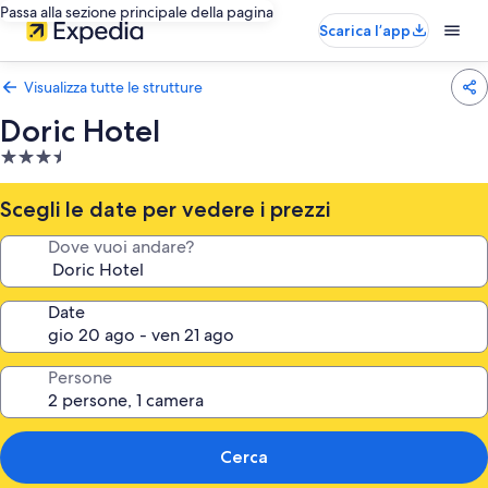
Passa alla sezione principale della pagina
Scarica l’app
Visualizza tutte le strutture
Doric Hotel
Struttura
a
3.5
Scegli le date per vedere i prezzi
stelle
Dove vuoi andare?
Date
Persone
Cerca