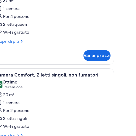
37 m²
amera
1 camera
miliare,
Per 4 persone
2 letti queen
tti
Wi-Fi gratuito
ueen,
on
ri
opri di più
ttagli
umatori,
r
amere
Vai ai prezzi
mera
omunicanti
miliare,
olo e una sedia. Alle pareti sono presenti quadri ed una finestra con tende.
pri
Camera d'albergo con soffitto in legno, un let
4
ti
mera Comfort, 2 letti singoli, non fumatori
utte
een,
Ottimo
n
0
8,0 su 10
(1
1 recensione
matori,
oto
recensione)
20 m²
mere
er
municanti
1 camera
amera
Per 2 persone
omfort,
2 letti singoli
Wi-Fi gratuito
tti
ngoli,
ri
opri di più