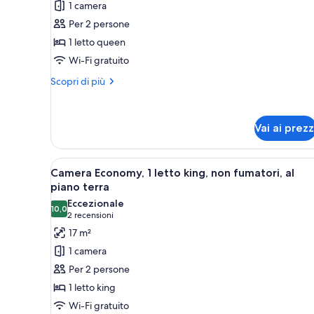
1 camera
Camera
Per 2 persone
Comfort,
1 letto queen
1
Wi-Fi gratuito
letto
queen,
Altri
Scopri di più
non
dettagli
per
fumatori
Camera
Vai ai prezz
Comfort,
1
letto
Apri
Una camera d'albergo con un le
queen,
9
Camera Economy, 1 letto king, non fumatori, al
tutte
non
piano terra
fumatori
le
Eccezionale
10,0
foto
10,0 su 10
(2
2 recensioni
per
recensioni)
17 m²
Camera
1 camera
Economy,
Per 2 persone
1
1 letto king
letto
Wi-Fi gratuito
king,