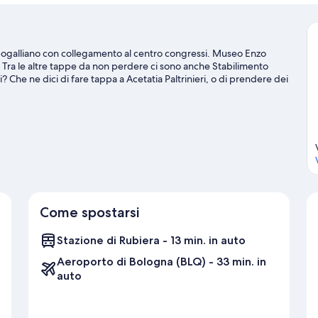
pogalliano con collegamento al centro congressi. Museo Enzo
ona. Tra le altre tappe da non perdere ci sono anche Stabilimento
 Che ne dici di fare tappa a Acetatia Paltrinieri, o di prendere dei
ivo o uno spettacolo. Scopri le divertenti discipline sportive della
'aria aperta con attività come gite a piedi o in bici e ecoturismo.
Come spostarsi
Stazione di Rubiera - 13 min. in auto
Aeroporto di Bologna (BLQ) - 33 min. in
auto