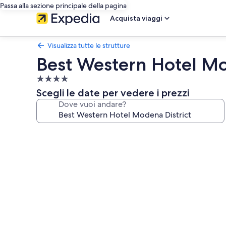
Passa alla sezione principale della pagina
Acquista viaggi
Visualizza tutte le strutture
Best Western Hotel Mo
Struttura
a
Scegli le date per vedere i prezzi
4.0
Dove vuoi andare?
stelle
Galleria
fotografica
per
Best
Western
Hotel
Modena