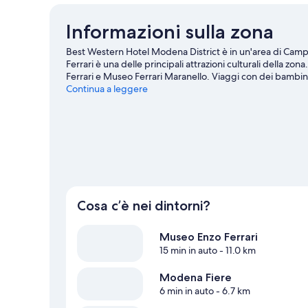
Informazioni sulla zona
Best Western Hotel Modena District è in un'area di Cam
Ferrari è una delle principali attrazioni culturali della z
Ferrari e Museo Ferrari Maranello. Viaggi con dei bambini?
biglietti per PalaPanini e andare a vedere un evento sport
Continua a leggere
zona, tra cui kayak e vela, oppure vivi grandi avventure all
Vai alla guida turistica di Campogalliano
Cosa c’è nei dintorni?
Museo Enzo Ferrari
15 min in auto
- 11.0 km
Modena Fiere
6 min in auto
- 6.7 km