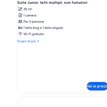
(with
10
Suite Junior, letti multipli, non fumatori
tutte
Sofabed)
35 m²
le
1 camera
foto
per
Per 3 persone
Suite
1 letto king e 1 letto singolo
Junior,
Wi-Fi gratuito
letti
Altri
Scopri di più
multipli,
dettagli
non
per
Suite
fumatori
Junior,
letti
multipli,
non
fumatori
Vai ai prezz