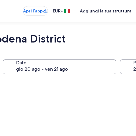
•
Apri l’app
EUR
Aggiungi la tua struttura
dena District
Date
P