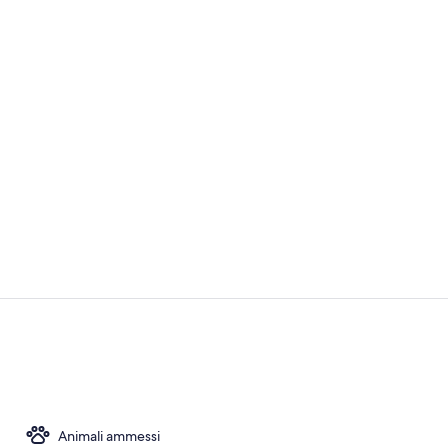
Camera Comfo
Sala da ballo
Animali ammessi