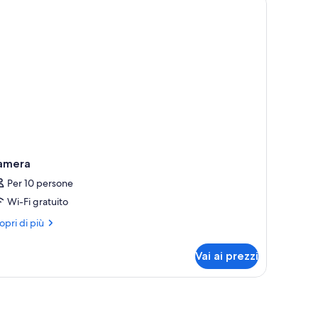
lcone,
ificio
parato
ith
fabed)
amera
Per 10 persone
Wi-Fi gratuito
ri
opri di più
ttagli
r
Vai ai prezzi
mera