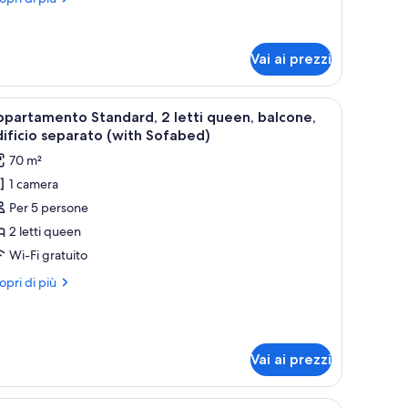
on
ttagli
r
umatori
mera
Vai ai prezzi
mfort,
ti
icio separato (with Sofabed) | Cucina privata | Bollitore elettrico
pri
Una camera d'albergo con un letto, comodini, 
goli,
15
partamento Standard, 2 letti queen, balcone,
utte
n
ificio separato (with Sofabed)
matori
70 m²
oto
1 camera
er
Per 5 persone
ppartamento
tandard,
2 letti queen
Wi-Fi gratuito
tti
ri
opri di più
ueen,
ttagli
alcone,
r
partamento
ificio
andard,
eparato
Vai ai prezzi
with
ti
een,
ofabed)