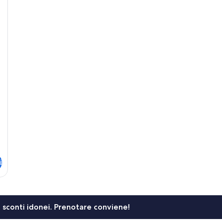
i
li sconti idonei. Prenotare conviene!