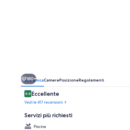
District
180+
Panoramica
Camere
Posizione
Regolamenti
Recensioni
Eccellente
8,8
8,8 su 10
Vedi le 417 recensioni
Servizi più richiesti
Piscina