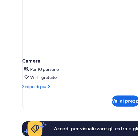
Camera
Per 10 persone
Wi-Fi gratuito
Altri
Scopri di più
dettagli
per
Vai ai prezz
Camera
Accedi per visualizzare gli extra e g