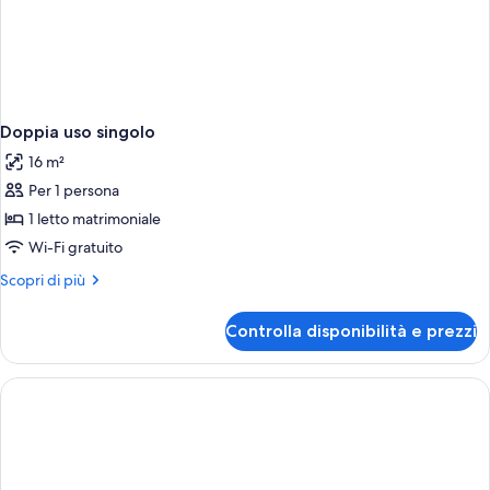
Doppia uso singolo
16 m²
Per 1 persona
1 letto matrimoniale
Wi-Fi gratuito
Altri
Scopri di più
dettagli
per
Controlla disponibilità e prezzi
Doppia
uso
singolo