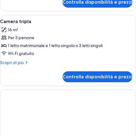
Controlla disponibilità e prezzi
Camera
o
con
2
letto
Apri
Un bagno con un lavandino bianco, due 
letti
1
matrimoniale
Camera tripla
tutte
o
singoli
16 m²
2
le
letti
Per 3 persone
foto
singoli
per
1 letto matrimoniale e 1 letto singolo o 3 letti singoli
Camera
Wi-Fi gratuito
tripla
Altri
Scopri di più
dettagli
per
Controlla disponibilità e prezzi
Camera
tripla