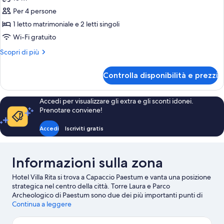
le
Per 4 persone
foto
per
1 letto matrimoniale e 2 letti singoli
Camera
Wi-Fi gratuito
quadrupla
Altri
Scopri di più
dettagli
per
Controlla disponibilità e prezzi
Camera
quadrupla
Accedi per visualizzare gli extra e gli sconti idonei.
Prenotare conviene!
Accedi
Iscriviti gratis
Informazioni sulla zona
Hotel Villa Rita si trova a Capaccio Paestum e vanta una posizione
strategica nel centro della città. Torre Laura e Parco
Archeologico di Paestum sono due dei più importanti punti di
riferimento della zona, mentre a livello naturalistico spiccano
Continua a leggere
Oasi naturale Bosco Camerine e Spiaggia di San Francesco.
Anche Nevada Park e Bowling Gregorio meritano una visita.
Vai