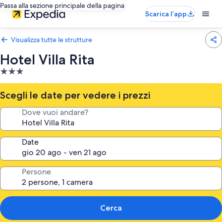
Passa alla sezione principale della pagina
Scarica l’app
Visualizza tutte le strutture
Hotel Villa Rita
Struttura
a
3.0
Scegli le date per vedere i prezzi
stelle
Dove vuoi andare?
Date
Persone
Cerca