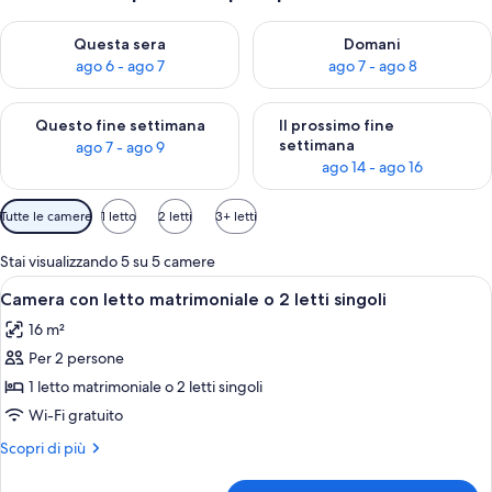
Verifica la disponibilità per questa sera, ago 6 - ago 7
Verifica la disponibilità per d
Questa sera
Domani
ago 6 - ago 7
ago 7 - ago 8
Verifica la disponibilità per questo fine settimana, ago 7 - ago
Verifica la disponibilità per il
Questo fine settimana
Il prossimo fine
settimana
ago 7 - ago 9
ago 14 - ago 16
Filtri
Tutte le camere
1 letto
2 letti
3+ letti
disponibili
per
Stai visualizzando 5 su 5 camere
le
Apri
Una camera da letto con un letto, una 
2
Camera con letto matrimoniale o 2 letti singoli
camere
tutte
16 m²
le
Per 2 persone
foto
per
1 letto matrimoniale o 2 letti singoli
Camera
Wi-Fi gratuito
con
Altri
Scopri di più
letto
dettagli
matrimoniale
per