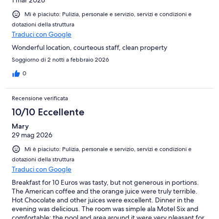
Mi è piaciuto: Pulizia, personale e servizio, servizi e condizioni e
dotazioni della struttura
Traduci con Google
Wonderful location, courteous staff, clean property
Soggiorno di 2 notti a febbraio 2026
0
Recensione verificata
10/10 Eccellente
Mary
29 mag 2026
Mi è piaciuto: Pulizia, personale e servizio, servizi e condizioni e
dotazioni della struttura
Traduci con Google
Breakfast for 10 Euros was tasty, but not generous in portions.
The American coffee and the orange juice were truly terrible.
Hot Chocolate and other juices were excellent. Dinner in the
evening was delicious. The room was simple ala Motel Six and
comfortable; the pool and area around it were very pleasant for