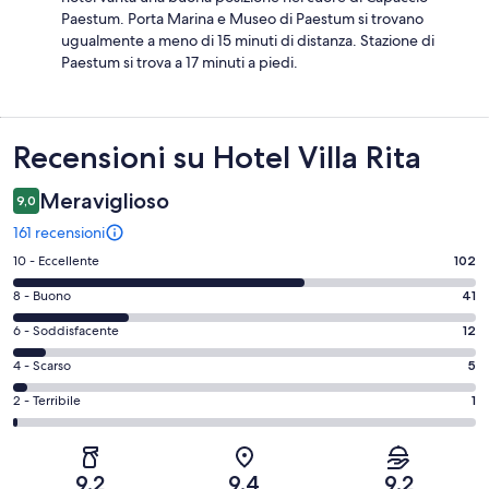
Paestum. Porta Marina e Museo di Paestum si trovano
ugualmente a meno di 15 minuti di distanza. Stazione di
Paestum si trova a 17 minuti a piedi.
Recensioni
Recensioni su Hotel Villa Rita
Meraviglioso
9,0
161 recensioni
Valutazione
10 - Eccellente
102
di
Valutazione
8 - Buono
41
10
di
-
Valutazione
6 - Soddisfacente
12
8
Eccellente.
di
-
Valutazione
4 - Scarso
5
102
6
Buono.
di
su
-
Valutazione
2 - Terribile
1
41
4
161
Soddisfacente.
di
su
-
recensioni
12
2
161
Scarso.
su
-
recensioni
5
9,2
9,4
9,2