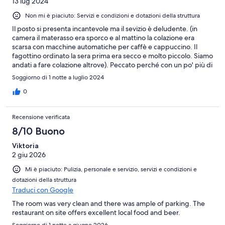
13 lug 2024
Non mi è piaciuto: Servizi e condizioni e dotazioni della struttura
Il posto si presenta incantevole ma il sevizio è deludente. (in
camera il materasso era sporco e al mattino la colazione era
scarsa con macchine automatiche per caffè e cappuccino. Il
fagottino ordinato la sera prima era secco e molto piccolo. Siamo
andati a fare colazione altrove). Peccato perché con un po' più di
cura la struttura, vicinissima all'area archeologica, meriterebbe
Soggiorno di 1 notte a luglio 2024
veramente 5 stelle!
0
Recensione verificata
8/10 Buono
Viktoria
2 giu 2026
Mi è piaciuto: Pulizia, personale e servizio, servizi e condizioni e
dotazioni della struttura
Traduci con Google
The room was very clean and there was ample of parking. The
restaurant on site offers excellent local food and beer.
Soggiorno di 1 notte a giugno 2026