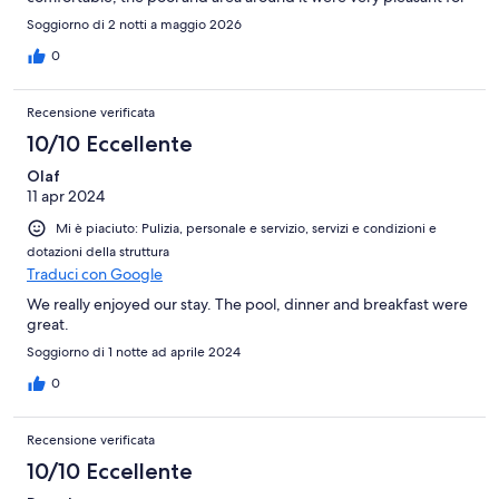
reading and relaxing. Staff was most helpful and friendly.
Soggiorno di 2 notti a maggio 2026
Excellent location for arrival by train and walking to the
archeological site.
0
Recensione verificata
10/10 Eccellente
Olaf
11 apr 2024
Mi è piaciuto: Pulizia, personale e servizio, servizi e condizioni e
dotazioni della struttura
Traduci con Google
We really enjoyed our stay. The pool, dinner and breakfast were
great.
Soggiorno di 1 notte ad aprile 2024
0
Recensione verificata
10/10 Eccellente