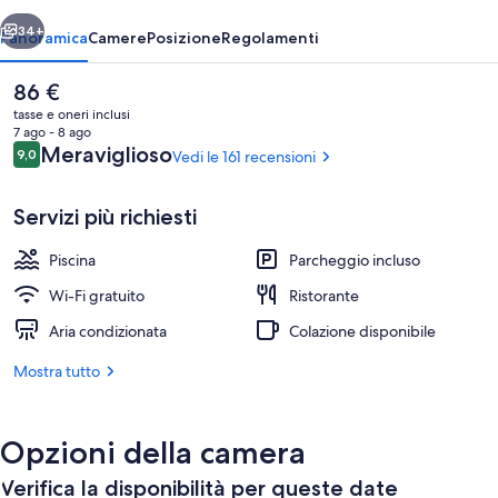
ietro
Avanti
34+
Panoramica
Camere
Posizione
Regolamenti
Il
86 €
prezzo
tasse e oneri inclusi
attuale
7 ago - 8 ago
è
Recensioni
Meraviglioso
9,0
Vedi le 161 recensioni
9,0 su 10
86 €
Servizi più richiesti
Piscina
Parcheggio incluso
Piscina stagionale all'aperto
Wi-Fi gratuito
Ristorante
Aria condizionata
Colazione disponibile
Mostra tutto
Opzioni della camera
Verifica la disponibilità per queste date