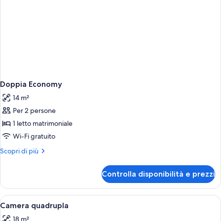
Doppia Economy
14 m²
Per 2 persone
1 letto matrimoniale
Wi-Fi gratuito
Altri
Scopri di più
dettagli
per
Controlla disponibilità e prezzi
Doppia
Economy
Apri
Un bagno con un lavandino bianco, due 
1
Camera quadrupla
tutte
18 m²