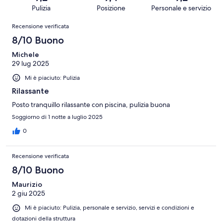
161
Terribile.
su
Pulizia
Posizione
Personale e servizio
recensioni
1
161
Recensioni
su
Recensione verificata
recensioni
161
8/10 Buono
recensioni
Michele
29 lug 2025
Mi è piaciuto: Pulizia
Rilassante
Posto tranquillo rilassante con piscina, pulizia buona
Soggiorno di 1 notte a luglio 2025
0
Recensione verificata
8/10 Buono
Maurizio
2 giu 2025
Mi è piaciuto: Pulizia, personale e servizio, servizi e condizioni e
dotazioni della struttura