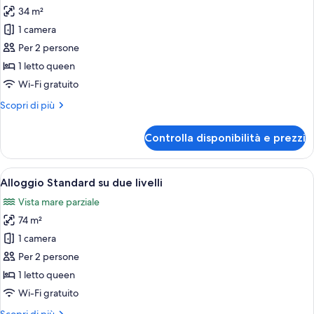
34 m²
foto
per
1 camera
Monolocale
Per 2 persone
Standard
1 letto queen
Wi-Fi gratuito
Altri
Scopri di più
dettagli
per
Controlla disponibilità e prezzi
Monolocale
Standard
Apri
Una moderna camera d'albergo con due 
11
Alloggio Standard su due livelli
tutte
Vista mare parziale
le
74 m²
foto
per
1 camera
Alloggio
Per 2 persone
Standard
1 letto queen
su
Wi-Fi gratuito
due
Altri