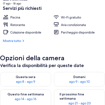
attuale
17 ago - 18 ago
è
Servizi più richiesti
78 €
Piscina
Wi-Fi gratuito
Ristorante
Aria condizionata
Colazione disponibile
Parcheggio disponibile
Mostra tutto
Opzioni della camera
Verifica la disponibilità per queste date
Verifica la disponibilità per questa sera, ago 8 - ago 9
Verifica la disponibilità per d
Questa sera
Domani
ago 8 - ago 9
ago 9 - ago 10
Verifica la disponibilità per questo fine settimana, ago 14 - ag
Verifica la disponibilità per i
Questo fine settimana
Il prossimo fine
settimana
ago 14 - ago 16
ago 21 - ago 23