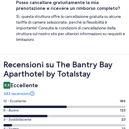
Posso cancellare gratuitamente la mia
prenotazione e ricevere un rimborso completo?
Sì, questa struttura offre la cancellazione gratuita su alcune
tariffe di camere selezionate, perché la flessibilità è
importante! Consulta le condizioni di cancellazione della
struttura sul nostro sito per ulteriori informazioni su requisiti e
limitazioni.
Recensioni
Recensioni su The Bantry Bay
Aparthotel by Totalstay
Eccellente
8,8
343 recensioni
Valutazione
10 - Eccellente
180
di
Valutazione
8 - Buono
123
10
di
-
Valutazione
6 - Soddisfacente
23
8
Eccellente.
di
-
4 - Scarso
12