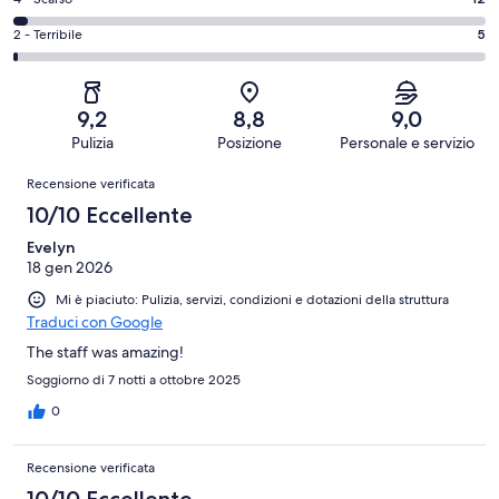
Valutazione
180
6
Buono.
di
su
-
Valutazione
2 - Terribile
5
123
4
343
Soddisfacente.
di
su
-
recensioni
23
2
343
Scarso.
su
-
recensioni
12
9,2
8,8
9,0
343
Terribile.
su
Pulizia
Posizione
Personale e servizio
recensioni
5
343
Recensioni
su
Recensione verificata
recensioni
343
10/10 Eccellente
recensioni
Evelyn
18 gen 2026
Mi è piaciuto: Pulizia, servizi, condizioni e dotazioni della struttura
Traduci con Google
The staff was amazing!
Soggiorno di 7 notti a ottobre 2025
0
Recensione verificata