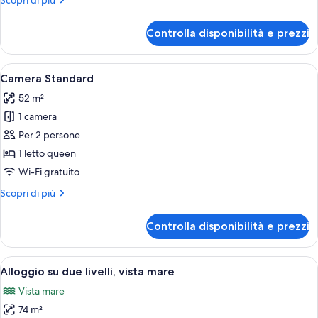
Scopri di più
livelli
dettagli
per
Controlla disponibilità e prezzi
Alloggio
Standard
su
Apri
Una camera d'albergo con un letto, una
10
due
Camera Standard
tutte
livelli
52 m²
le
1 camera
foto
per
Per 2 persone
Camera
1 letto queen
Standard
Wi-Fi gratuito
Altri
Scopri di più
dettagli
per
Controlla disponibilità e prezzi
Camera
Standard
Apri
Un soggiorno moderno con un divano ro
20
Alloggio su due livelli, vista mare
tutte
Vista mare
le
74 m²
foto