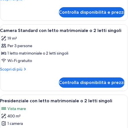
Junior,
dettagli
per
vista
Controlla disponibilità e prezzi
Suite
mare
Junior,
vista
Apri
Una camera d'albergo con un letto, vis
7
mare
Camera Standard con letto matrimoniale o 2 letti singoli
tutte
19 m²
le
Per 3 persone
foto
per
1 letto matrimoniale o 2 letti singoli
Camera
Wi-Fi gratuito
Standard
Altri
Scopri di più
con
dettagli
letto
per
Controlla disponibilità e prezzi
Camera
matrimoniale
Standard
o
con
Apri
Una camera d'albergo con un letto, una
2
8
letto
Presidenziale con letto matrimoniale o 2 letti singoli
tutte
matrimoniale
letti
Vista mare
o
le
singoli
2
400 m²
foto
letti
per
1 camera
singoli