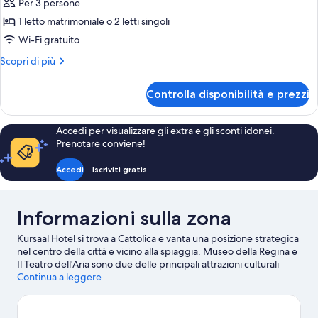
Per 3 persone
foto
per
1 letto matrimoniale o 2 letti singoli
Camera
Wi-Fi gratuito
Standard
Altri
Scopri di più
con
dettagli
letto
per
Controlla disponibilità e prezzi
Camera
matrimoniale
Standard
o
con
Accedi per visualizzare gli extra e gli sconti idonei.
2
letto
Prenotare conviene!
matrimoniale
letti
o
singoli
Accedi
Iscriviti gratis
2
letti
singoli
Informazioni sulla zona
Kursaal Hotel si trova a Cattolica e vanta una posizione strategica
nel centro della città e vicino alla spiaggia. Museo della Regina e
Il Teatro dell'Aria sono due delle principali attrazioni culturali
della zona. A livello di punti di riferimento, invece, spiccano
Continua a leggere
Fontana delle Sirene e Castello di Gradara. Viaggi con dei
bambini? Che ne dici di fare tappa a Teatro della Regina, o di
prendere dei biglietti per Circuito Internazionale di Misano e