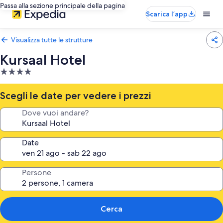
Passa alla sezione principale della pagina
Scarica l’app
Visualizza tutte le strutture
Kursaal Hotel
Struttura
a
4.0
Scegli le date per vedere i prezzi
stelle
Dove vuoi andare?
Date
Persone
Cerca