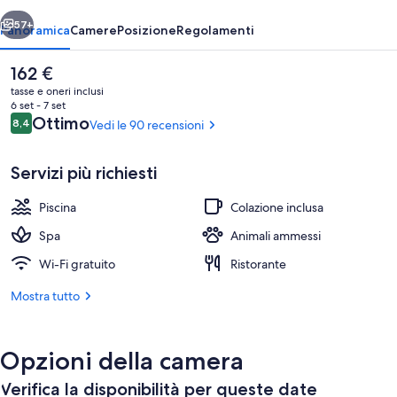
ietro
Avanti
57+
Panoramica
Camere
Posizione
Regolamenti
Il
162 €
prezzo
tasse e oneri inclusi
attuale
6 set - 7 set
è
Recensioni
Ottimo
8,4
Vedi le 90 recensioni
8,4 su 10
162 €
Servizi più richiesti
Piscina
Colazione inclusa
Piscina all'aperto, lettini
Spa
Animali ammessi
Wi-Fi gratuito
Ristorante
Mostra tutto
Opzioni della camera
Verifica la disponibilità per queste date