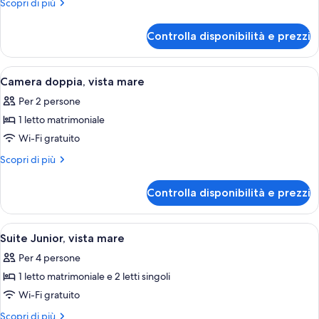
Altri
Scopri di più
dettagli
per
Controlla disponibilità e prezzi
Camera
familiare
Apri
Una camera d'albergo con un letto gran
5
Camera doppia, vista mare
tutte
Per 2 persone
le
1 letto matrimoniale
foto
per
Wi-Fi gratuito
Camera
Altri
Scopri di più
doppia,
dettagli
per
vista
Controlla disponibilità e prezzi
Camera
mare
doppia,
vista
Apri
Una camera d'albergo con un letto gran
4
mare
Suite Junior, vista mare
tutte
Per 4 persone
le
1 letto matrimoniale e 2 letti singoli
foto
per
Wi-Fi gratuito
Suite
Altri
Scopri di più