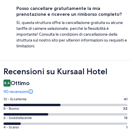
Posso cancellare gratuitamente la mia
prenotazione e ricevere un rimborso completo?
Sì, questa struttura offre la cancellazione gratuita su alcune
tariffe di camere selezionate, perché la flessibilità è
importante! Consulta le condizioni di cancellazione della
struttura sul nostro sito per ulteriori informazioni su requisiti e
limitazioni.
Recensioni
Recensioni su Kursaal Hotel
Ottimo
8,4
90 recensioni
Valutazione
10 - Eccellente
41
di
Valutazione
8 - Buono
32
10
di
-
Valutazione
6 - Soddisfacente
13
8
Eccellente.
di
-
Valutazione
4 - Scarso
1
41
6