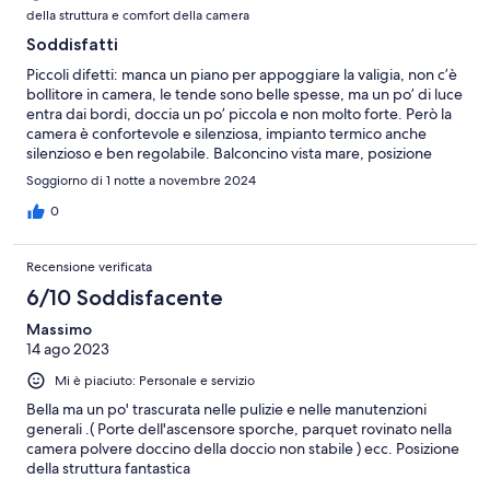
della struttura e comfort della camera
Soddisfatti
Piccoli difetti: manca un piano per appoggiare la valigia, non c’è
bollitore in camera, le tende sono belle spesse, ma un po’ di luce
entra dai bordi, doccia un po’ piccola e non molto forte. Però la
camera è confortevole e silenziosa, impianto termico anche
silenzioso e ben regolabile. Balconcino vista mare, posizione
c’entra. Buona la colazione. Commento conclusivo più che
Soggiorno di 1 notte a novembre 2024
positivo.
0
Recensione verificata
6/10 Soddisfacente
Massimo
14 ago 2023
Mi è piaciuto: Personale e servizio
Bella ma un po' trascurata nelle pulizie e nelle manutenzioni
generali .( Porte dell'ascensore sporche, parquet rovinato nella
camera polvere doccino della doccio non stabile ) ecc. Posizione
della struttura fantastica