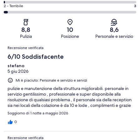
Buono.
di
su
-
Valutazione
2 - Terribile
3
32
4
90
Soddisfacente.
di
su
-
recensioni
13
2
90
Scarso.
su
-
recensioni
1
8,8
10
8,6
90
Terribile.
su
Pulizia
Posizione
Personale e servizio
recensioni
3
90
Recensioni
su
Recensione verificata
recensioni
90
6/10 Soddisfacente
recensioni
stefano
5 giu 2026
Mi è piaciuto: Personale e servizio e servizi
pulizie e manutenzione della struttura migliorabili. personale in
servizio gentilissimo , professionale e super disponibile alla
risoluzione di qualsiasi problema , il personale sia della reception
sia nei locali della colazione è da 10 e lode , complimenti e grazie
Soggiorno di 1 notte a maggio 2026
0
Recensione verificata