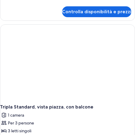
dettagli
per
Controlla disponibilità e prezzi
Doppia
Standard,
vista
mare,
con
balcone
Tripla Standard, vista piazza, con balcone
1 camera
Per 3 persone
3 letti singoli