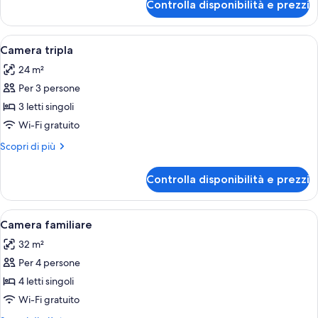
Controlla disponibilità e prezzi
Doppia
uso
singolo
Apri
Una camera d'albergo con due letti, u
3
Camera tripla
tutte
24 m²
le
Per 3 persone
foto
per
3 letti singoli
Camera
Wi-Fi gratuito
tripla
Altri
Scopri di più
dettagli
per
Controlla disponibilità e prezzi
Camera
tripla
Apri
Una camera d'albergo moderna con un 
2
Camera familiare
tutte
32 m²
le
Per 4 persone
foto
per
4 letti singoli
Camera
Wi-Fi gratuito
familiare