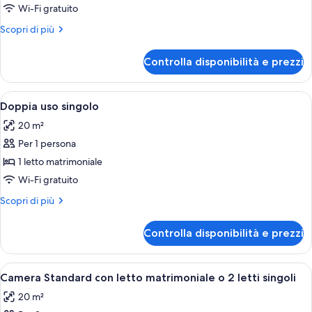
Wi-Fi gratuito
Altri
Scopri di più
dettagli
per
Controlla disponibilità e prezzi
Tripla
Standard,
vista
Apri
Minibar, una cassaforte in camera, Wi-
4
piazza,
Doppia uso singolo
tutte
con
20 m²
balcone
le
Per 1 persona
foto
per
1 letto matrimoniale
Doppia
Wi-Fi gratuito
uso
Altri
Scopri di più
singolo
dettagli
per
Controlla disponibilità e prezzi
Doppia
uso
singolo
Apri
Una camera d'albergo con un letto, vis
5
Camera Standard con letto matrimoniale o 2 letti singoli
tutte
20 m²
le