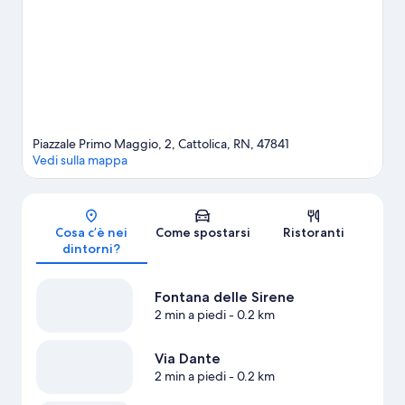
andare a vedere un evento sportivo o uno spettacolo.
Vai alla
guida turistica di Cattolica
Piazzale Primo Maggio, 2, Cattolica, RN, 47841
Vedi sulla mappa
Mappa
Cosa c’è nei
Come spostarsi
Ristoranti
dintorni?
Fontana delle Sirene
2 min a piedi
- 0.2 km
Via Dante
2 min a piedi
- 0.2 km