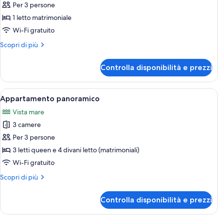
Presidenziale
Per 3 persone
con
1 letto matrimoniale
letto
Wi-Fi gratuito
matrimoniale
Altri
Scopri di più
o
dettagli
2
per
Controlla disponibilità e prezzi
letti
Presidenziale
con
singoli
letto
Apri
Una camera d'albergo con un letto, una
1
matrimoniale
Appartamento panoramico
tutte
o
Vista mare
2
le
letti
3 camere
foto
singoli
per
Per 3 persone
Appartamento
3 letti queen e 4 divani letto (matrimoniali)
panoramico
Wi-Fi gratuito
Altri
Scopri di più
dettagli
per
Controlla disponibilità e prezzi
Appartamento
panoramico