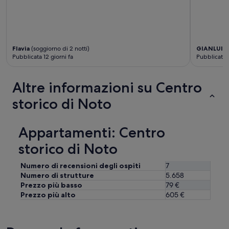
,
i
p
e
r
Flavia
(soggiorno di 2 notti)
GIANLUIG
p
Pubblicata 12 giorni fa
Pubblicata 
u
l
i
Altre informazioni su Centro
t
o
storico di Noto
.
.
i
Appartamenti: Centro
n
o
storico di Noto
l
t
Numero di recensioni degli ospiti
7
r
Numero di strutture
5.658
e
Prezzo più basso
79 €
A
Prezzo più alto
605 €
n
d
r
e