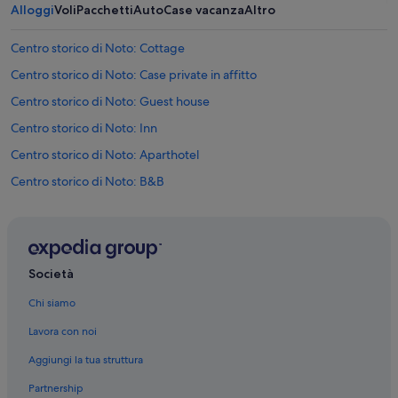
e
Alloggi
Voli
Pacchetti
Auto
Case vacanza
Altro
i
n
Centro storico di Noto: Cottage
u
l
Centro storico di Noto: Case private in affitto
l
a
Centro storico di Noto: Guest house
.
Centro storico di Noto: Inn
S
e
Centro storico di Noto: Aparthotel
p
r
Centro storico di Noto: B&B
o
Centro storico di Noto: Ville
p
r
Noto: Ostelli
i
o
Noto: B&B
Società
d
Noto: Ville
e
Chi siamo
v
Noto: Case galleggianti
o
Lavora con noi
t
Noto: Cottage
r
Aggiungi la tua struttura
Noto: Affittacamere
o
v
Partnership
Noto: Chalet