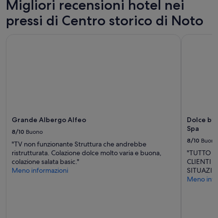
Migliori recensioni hotel nei
r
o
pressi di Centro storico di Noto
n
t
Grande Albergo Alfeo
Dolce by 
e
c
a
s
a
,
c
u
c
i
Grande Albergo Alfeo
Dolce by
n
Spa
8/10
Buono
a
8/10
Buono
"TV non funzionante Struttura che andrebbe
e
ristrutturata. Colazione dolce molto varia e buona,
"TUTTO O
b
colazione salata basic."
CLIENTI 
a
Meno informazioni
SITUAZIO
g
Meno info
n
o
t
o
p