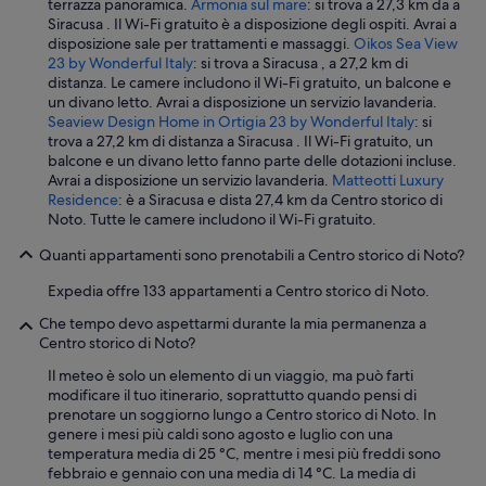
terrazza panoramica.
Armonia sul mare
: si trova a 27,3 km da a
e
Siracusa . Il Wi-Fi gratuito è a disposizione degli ospiti. Avrai a
d
disposizione sale per trattamenti e massaggi.
Oikos Sea View
i
23 by Wonderful Italy
: si trova a Siracusa , a 27,2 km di
s
distanza. Le camere includono il Wi-Fi gratuito, un balcone e
p
un divano letto. Avrai a disposizione un servizio lavanderia.
o
Seaview Design Home in Ortigia 23 by Wonderful Italy
: si
n
trova a 27,2 km di distanza a Siracusa . Il Wi-Fi gratuito, un
i
balcone e un divano letto fanno parte delle dotazioni incluse.
b
Avrai a disposizione un servizio lavanderia.
Matteotti Luxury
i
Residence
: è a Siracusa e dista 27,4 km da Centro storico di
l
Noto. Tutte le camere includono il Wi-Fi gratuito.
e
.
Quanti appartamenti sono prenotabili a Centro storico di Noto?
.
Expedia offre 133 appartamenti a Centro storico di Noto.
.
i
Che tempo devo aspettarmi durante la mia permanenza a
n
Centro storico di Noto?
s
o
Il meteo è solo un elemento di un viaggio, ma può farti
m
modificare il tuo itinerario, soprattutto quando pensi di
m
prenotare un soggiorno lungo a Centro storico di Noto. In
a
genere i mesi più caldi sono agosto e luglio con una
u
temperatura media di 25 °C, mentre i mesi più freddi sono
n
febbraio e gennaio con una media di 14 °C. La media di