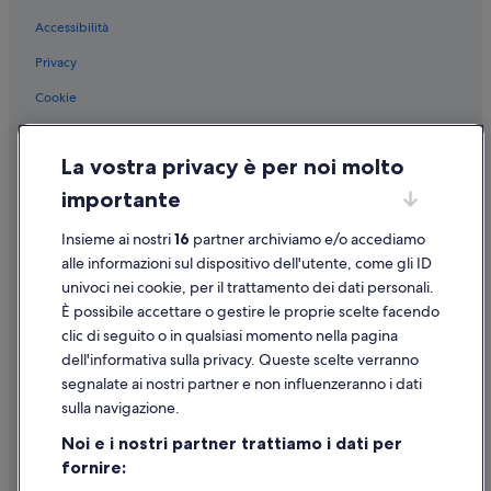
,
o
Accessibilità
Stazione di Noto: Ville
g
Palazzo Ducezio: hotel nelle vicinanze
Privacy
n
i
Basilica di San Salvatore: hotel nelle vicinanze
Cookie
t
a
Museo del Presepe: hotel nelle vicinanze
Condizioni per l'utilizzo
n
Noto: hotel
La vostra privacy è per noi molto
t
Informazioni legali/Contatti
o
Cattedrale di Noto: hotel nelle vicinanze
importante
Linee guida sui contenuti e segnalazione dei contenuti
s
a
Chiesa di Santa Chiara: hotel nelle vicinanze
Insieme ai nostri
16
partner archiviamo e/o accediamo
l
Supporto
Chiesa di Montevergine: hotel nelle vicinanze
alle informazioni sul dispositivo dell'utente, come gli ID
t
a
univoci nei cookie, per il trattamento dei dati personali.
Chiesa Madonna del Carmine: hotel nelle vicinanze
Assistenza clienti
v
È possibile accettare o gestire le proprie scelte facendo
a
Centro storico di Noto: hotel
Contattaci
clic di seguito o in qualsiasi momento nella pagina
l
Palazzo Villadorata: hotel nelle vicinanze
dell'informativa sulla privacy. Queste scelte verranno
a
Come cancellare un volo
c
segnalate ai nostri partner e non influenzeranno i dati
Porta Reale: hotel nelle vicinanze
Come modificare la prenotazione di un hotel o una casa vacanze
o
sulla navigazione.
n
Chiesa di San Carlo al Corso: hotel nelle vicinanze
Tempistiche per i rimborsi
n
Noi e i nostri partner trattiamo i dati per
Chiesa Ecce Homo al Pantheon: hotel nelle vicinanze
e
fornire:
Utilizzare un coupon Expedia
s
Palazzo Nicolaci: hotel nelle vicinanze