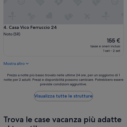
e
t
t
a
g
Casa Vico Ferruccio 24
4. Casa Vico Ferruccio 24
l
i
Noto (SR)
o
Il
155 €
d
prezzo
tasse e oneri inclusi
i
attuale
1 set - 2 set
a
è
r
155 €
r
Mostra altro
e
d
Prezzo
Prezzo a notte più basso trovato nelle ultime 24 ore, per un soggiorno di 1
o
notte per 2 adulti. Prezzi e disponibilità possono cambiare. Potrebbero essere
a
,
previste condizioni aggiuntive.
notte
p
più
o
basso
Visualizza tutte le strutture
s
trovato
i
nelle
z
ultime
i
24
Trova le case vacanza più adatte
o
ore,
n
per