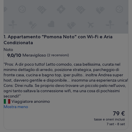
Appartamento "Pomona Noto" con Wi-Fi e Aria Condizionat
1. Appartamento "Pomona Noto" con Wi-Fi e Aria
Condizionata
Noto
9.0
9,0/10
Meraviglioso
(2 recensioni)
su
“
“Pros: A dir poco tutto! Letto comodo, casa bellissima, curata nel
10,
P
minimo dettaglio di arredo, posizione strategica, parcheggio di
Meraviglioso,
r
fronte casa, cucina e bagno top, iper pulito.. inoltre Andrea super
(2
o
host, davvero gentile e disponibile... insomma una esperienza unica!
recensioni)
s
Cons: Direi nulla. Se proprio devo trovare un piccolo pelo nell'uovo,
:
ogni tanto saltava la connessione wifi, ma una cosa di pochissimi
A
secondi!”
d
Viaggiatore anonimo
i
Mostra meno
r
Il
79 €
p
prezzo
tasse e oneri inclusi
o
attuale
7 set - 8 set
c
è