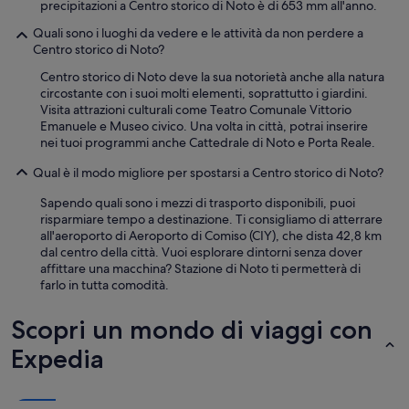
a
precipitazioni a Centro storico di Noto è di 653 mm all'anno.
e
Quali sono i luoghi da vedere e le attività da non perdere a
s
Centro storico di Noto?
p
e
Centro storico di Noto deve la sua notorietà anche alla natura
r
circostante con i suoi molti elementi, soprattutto i giardini.
i
Visita attrazioni culturali come Teatro Comunale Vittorio
e
Emanuele e Museo civico. Una volta in città, potrai inserire
n
nei tuoi programmi anche Cattedrale di Noto e Porta Reale.
z
a
Qual è il modo migliore per spostarsi a Centro storico di Noto?
u
n
Sapendo quali sono i mezzi di trasporto disponibili, puoi
i
risparmiare tempo a destinazione. Ti consigliamo di atterrare
c
all'aeroporto di Aeroporto di Comiso (CIY), che dista 42,8 km
a
dal centro della città. Vuoi esplorare dintorni senza dover
!
affittare una macchina? Stazione di Noto ti permetterà di
C
farlo in tutta comodità.
o
n
Scopri un mondo di viaggi con
s
:
Expedia
D
i
r