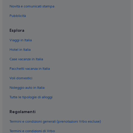
a
Novità e comunicati stampa
r
Noto: Appartamenti
e
Pubblicità
Noto: Agriturismi
u
n
Noto: Castelli
p
Esplora
i
Noto: Motel
c
Viaggi in Italia
Noto: Complessi di appartamenti
c
o
Hotel in Italia
Noto: Case rurali
l
Case vacanze in Italia
o
Noto: Resort con appartamenti
p
Pacchetti vacanza in Italia
Noto: Aparthotel
e
l
Voli domestici
Noto: Campeggi
o
n
Noto: Inn
Noleggio auto in Italia
e
Noto: Lodge
Tutte le tipologie di alloggi
l
l
Noto: Residence
'
Regolamenti
u
Noto: Parchi vacanze
o
Termini e condizioni generali (prenotazioni Vrbo escluse)
Noto: Resort
v
o
Termini e condizioni di Vrbo
Noto: Guest house