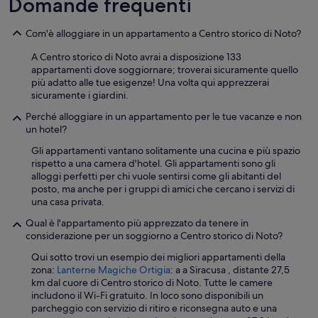
Domande frequenti
a
s
Com'è alloggiare in un appartamento a Centro storico di Noto?
u
p
A Centro storico di Noto avrai a disposizione 133
e
appartamenti dove soggiornare; troverai sicuramente quello
r
più adatto alle tue esigenze! Una volta qui apprezzerai
h
sicuramente i giardini.
o
s
Perché alloggiare in un appartamento per le tue vacanze e non
t
un hotel?
,
Gli appartamenti vantano solitamente una cucina e più spazio
d
rispetto a una camera d'hotel. Gli appartamenti sono gli
a
alloggi perfetti per chi vuole sentirsi come gli abitanti del
v
posto, ma anche per i gruppi di amici che cercano i servizi di
v
una casa privata.
e
r
Qual è l'appartamento più apprezzato da tenere in
o
considerazione per un soggiorno a Centro storico di Noto?
g
e
Qui sotto trovi un esempio dei migliori appartamenti della
n
zona:
Lanterne Magiche Ortigia
: a a Siracusa , distante 27,5
t
km dal cuore di Centro storico di Noto. Tutte le camere
i
includono il Wi-Fi gratuito. In loco sono disponibili un
l
parcheggio con servizio di ritiro e riconsegna auto e una
e