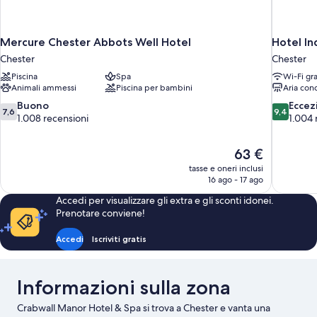
Mercure Chester Abbots Well Hotel
Hotel In
Chester
Chester
Piscina
Spa
Wi-Fi gra
Animali ammessi
Piscina per bambini
Aria con
7.6
9.4
Buono
Eccez
7,6
9,4
su
su
1.008 recensioni
1.004 
10,
10,
Buono,
Eccezional
Il
63 €
1.008
1.004
prezzo
recensioni
recensioni
tasse e oneri inclusi
attuale
16 ago - 17 ago
è
Accedi per visualizzare gli extra e gli sconti idonei.
63 €
Prenotare conviene!
Accedi
Iscriviti gratis
Informazioni sulla zona
Crabwall Manor Hotel & Spa si trova a Chester e vanta una