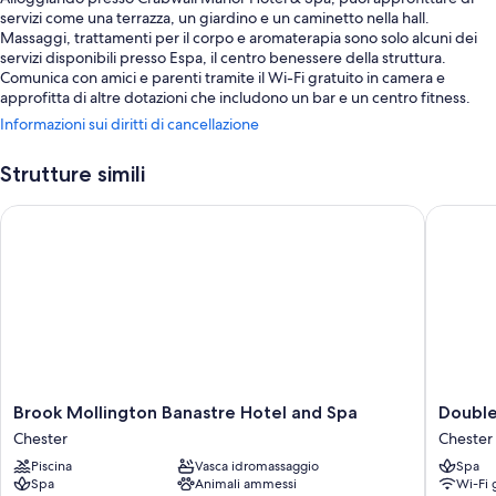
servizi come una terrazza, un giardino e un caminetto nella hall.
Massaggi, trattamenti per il corpo e aromaterapia sono solo alcuni dei
servizi disponibili presso Espa, il centro benessere della struttura.
Comunica con amici e parenti tramite il Wi-Fi gratuito in camera e
approfitta di altre dotazioni che includono un bar e un centro fitness.
Informazioni sui diritti di cancellazione
Sono disponibili anche i seguenti servizi:
Una piscina coperta con lettini
Strutture simili
Un parcheggio non assistito gratuito
Brook Mollington Banastre Hotel and Spa
DoubleTr
La colazione a buffet (a pagamento), una sala ricevimenti e
personale poliglotta
Un orto, sale per trattamenti e massaggi e un parcheggio per
biciclette
I commenti dei viaggiatori menzionano con entusiasmo il personale
gentile della struttura.
Caratteristiche della camera
Brook
DoubleT
Brook Mollington Banastre Hotel and Spa
Double
Tutte le camere di Crabwall Manor Hotel & Spa vantano comodità come
Mollington
by
postazioni laptop, oltre a utili dotazioni come il Wi-Fi gratis e bottiglie
Chester
Chester
Banastre
Hilton
d'acqua gratuite. Le recensioni degli ospiti descrivono positivamente la
Piscina
Vasca idromassaggio
Spa
Hotel
Hotel
pulizia delle camere della struttura.
Spa
Animali ammessi
Wi-Fi 
and
and