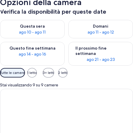
Opzioni della camera
Verifica la disponibilità per queste date
Verifica la disponibilità per questa sera, ago 10 - ago 11
Verifica la disponibilità per d
Questa sera
Domani
ago 10 - ago 11
ago 11 - ago 12
Verifica la disponibilità per questo fine settimana, ago 14 - ag
Verifica la disponibilità per i
Questo fine settimana
Il prossimo fine
settimana
ago 14 - ago 16
ago 21 - ago 23
Filtri
Tutte le camere
1 letto
3+ letti
2 letti
disponibili
per
Stai visualizzando 9 su 9 camere
le
camere