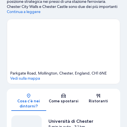
posizione strategica nei pressi di una stazione ferroviaria.
Chester City Walls e Chester Castle sono due dei più importanti
punti di riferimento della zona. Per un po' di sano shopping,
Continua a leggere
invece, è d'obbligo una tappa a Cheshire Oaks Designer Outlet
e The Rows of Chester. Anche Chester Zoo e Chester Roman
Gardens meritano una visita.
Vai alla guida turistica di Chester
Parkgate Road, Mollington, Chester, England, CH1 6NE
Vedi sulla mappa
Mappa
Cosa c’è nei
Come spostarsi
Ristoranti
dintorni?
Università di Chester
5 min in auto
- 3.1 km