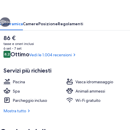
&
Spa
ietro
Avanti
51+
Panoramica
Camere
Posizione
Regolamenti
Il
86 €
prezzo
tasse e oneri inclusi
attuale
6 set - 7 set
è
Recensioni
Ottimo
8,2
Vedi le 1.004 recensioni
8,2 su 10
86 €
Servizi più richiesti
Piscina
Vasca idromassaggio
Piscina coperta, lettini
Spa
Animali ammessi
Parcheggio incluso
Wi-Fi gratuito
Mostra tutto