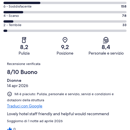
10
di
-
Valutazione
6 - Soddisfacente
158
8
Eccellente.
di
-
Valutazione
4 - Scarso
78
438
6
Buono.
di
su
-
Valutazione
2 - Terribile
33
297
4
1004
Soddisfacente.
di
su
-
recensioni
158
2
1004
Scarso.
su
-
recensioni
78
8,2
9,2
8,4
1004
Terribile.
su
Pulizia
Posizione
Personale e servizio
recensioni
33
1004
Recensioni
su
Recensione verificata
recensioni
1004
8/10 Buono
recensioni
Dionne
14 apr 2026
Mi è piaciuto: Pulizia, personale e servizio, servizi e condizioni e
dotazioni della struttura
Traduci con Google
Lovely hotel staff friendly and helpful would recommend
Soggiorno di 1 notte ad aprile 2026
0