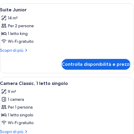
letti
con
Apri
Una camera d'albergo con un letto, un
singoli,
5
letto
Suite Junior
tutte
matrimoniale
1
14 m²
o
le
camera
2
Per 2 persone
foto
da
letti
per
1 letto king
letto
singoli,
Suite
1
Wi-Fi gratuito
camera
Junior
Altri
Scopri di più
da
dettagli
letto
per
Controlla disponibilità e prezzi
Suite
Junior
Apri
Una camera da letto con un letto, una 
5
Camera Classic, 1 letto singolo
tutte
9 m²
le
1 camera
foto
per
Per 1 persona
Camera
1 letto singolo
Classic,
Wi-Fi gratuito
1
Altri
Scopri di più