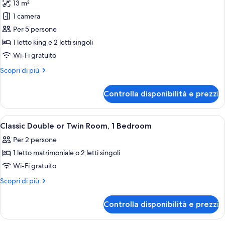
13 m²
foto
per
1 camera
Camera
Per 5 persone
familiare
1 letto king e 2 letti singoli
con
Wi-Fi gratuito
letto
Altri
Scopri di più
matrimoniale
dettagli
o
per
Controlla disponibilità e prezzi
2
Camera
familiare
letti
con
Apri
Una scrivania, postazione laptop, ferro
singoli
4
letto
Classic Double or Twin Room, 1 Bedroom
tutte
matrimoniale
Per 2 persone
o
le
2
1 letto matrimoniale o 2 letti singoli
foto
letti
per
Wi-Fi gratuito
singoli
Classic
Altri
Scopri di più
Double
dettagli
per
or
Controlla disponibilità e prezzi
Classic
Twin
Double
Room,