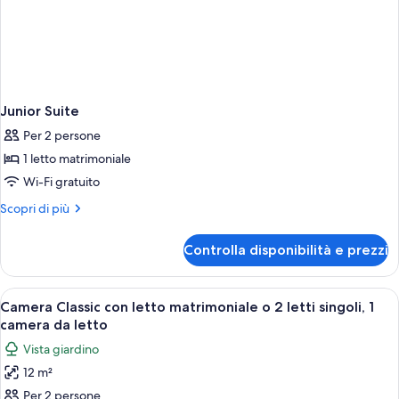
Junior Suite
Per 2 persone
1 letto matrimoniale
Wi-Fi gratuito
Altri
Scopri di più
dettagli
per
Controlla disponibilità e prezzi
Junior
Suite
Apri
Camera Classic con letto matrimoniale o 
5
Camera Classic con letto matrimoniale o 2 letti singoli, 1
tutte
camera da letto
le
Vista giardino
foto
12 m²
per
Per 2 persone