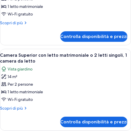
Camera
Classic
1 letto matrimoniale
con
Wi-Fi gratuito
letto
Altri
Scopri di più
matrimoniale
dettagli
o
per
Controlla disponibilità e prezzi
Camera
2
Classic
letti
con
Apri
Camera Superior con letto matrimoniale 
singoli,
5
letto
Camera Superior con letto matrimoniale o 2 letti singoli, 1
tutte
matrimoniale
1
camera da letto
o
le
camera
Vista giardino
2
foto
da
letti
14 m²
per
letto
singoli,
Per 2 persone
Camera
1
camera
Superior
1 letto matrimoniale
da
con
Wi-Fi gratuito
letto
letto
Altri
Scopri di più
matrimoniale
dettagli
o
per
Controlla disponibilità e prezzi
Camera
2
Superior