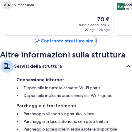
Spa
Spa
I servizi aggiuntivi disponibili in tutte le camere sono:
6.4
8.6
Ecc
6,4
997 recensioni
8,6
Chester
Chester
su
su
1.005
Servizio riciclo, lampadine a LED e prodotti con certificazione
Chester
10,
10,
Il
70 €
ecologica per le pulizie
997
Eccellen
prezzo
recensioni
1.005
tasse e oneri inclusi
Bagni con docce con soffione a pioggia e set di cortesia
attuale
27 ago - 28 ago
recensio
Guardaroba o armadi, culle/letti per bambini (gratis) e bollitore
è
elettrico
70 €
Confronta strutture simili
Altre informazioni sulla struttura
Servizi della struttura
Connessione Internet
Disponibile in tutte le camere: Wi-Fi gratis
Disponibile in alcune aree condivise: Wi-Fi gratis
Parcheggio e trasferimenti
Parcheggio all'aperto e gratuito in loco
Parcheggio in loco autonomo con posti limitati
Parcheggio accessibile in sedia a rotelle disponibile