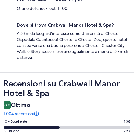
Orario del check-out: 11:00.
Dove si trova Crabwall Manor Hotel & Spa?
A 5 km da luoghi d'interesse come Università di Chester,
Ospedale Countess of Chester e Chester Zoo, questo hotel
con spa vanta una buona posizione a Chester. Chester City
Walls e Storyhouse si trovano ugualmente a meno di 5 km di
distanza.
Recensioni
Recensioni su Crabwall Manor
Hotel & Spa
Ottimo
8,2
1.004 recensioni
Valutazione
10 - Eccellente
438
di
Valutazione
8 - Buono
297