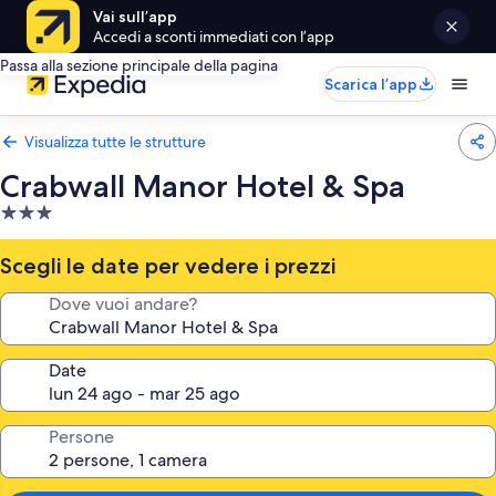
Vai sull’app
Accedi a sconti immediati con l’app
Passa alla sezione principale della pagina
Scarica l’app
Visualizza tutte le strutture
Crabwall Manor Hotel & Spa
Struttura
a
3.0
Scegli le date per vedere i prezzi
stelle
Dove vuoi andare?
Date
Persone