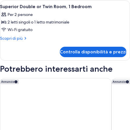
or
Apri
Una scrivania, postazione laptop, ferro
4
1
Twin
Superior Double or Twin Room, 1 Bedroom
tutte
Room,
Bedroom
Per 2 persone
1
le
Bedroom
2 letti singoli o 1 letto matrimoniale
foto
per
Wi-Fi gratuito
Superior
Altri
Scopri di più
Double
dettagli
per
or
Controlla disponibilità e prezzi
Superior
Twin
Double
Room,
or
Potrebbero interessarti anche
1
Twin
Room,
Bedroom
1
Mercure Chester Abbots Well Hotel
Hotel In
Annuncio
Annuncio
Bedroom