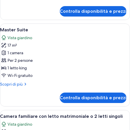
letto
dettagli
singolo
per
Controlla disponibilità e prezzi
Camera
Classic,
1
Apri
Un letto rifatto con lenzuola bianche
5
letto
Master Suite
tutte
singolo
Vista giardino
le
17 m²
foto
per
1 camera
Master
Per 2 persone
Suite
1 letto king
Wi-Fi gratuito
Altri
Scopri di più
dettagli
per
Controlla disponibilità e prezzi
Master
Suite
Apri
Una camera d'albergo con un letto gr
5
Camera familiare con letto matrimoniale o 2 letti singoli
tutte
Vista giardino
le