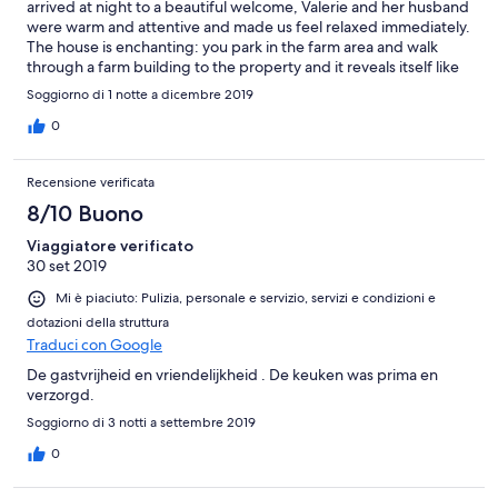
arrived at night to a beautiful welcome, Valerie and her husband
were warm and attentive and made us feel relaxed immediately.
The house is enchanting: you park in the farm area and walk
through a farm building to the property and it reveals itself like
magic, arising from manicured gardens and soft lighting. The
Soggiorno di 1 notte a dicembre 2019
decor is charming and stylish and the food is delicious. Sourced
from home grown vegetables and local produce.
0
Recensione verificata
8/10 Buono
Viaggiatore verificato
30 set 2019
Mi è piaciuto: Pulizia, personale e servizio, servizi e condizioni e
dotazioni della struttura
Traduci con Google
De gastvrijheid en vriendelijkheid . De keuken was prima en
verzorgd.
Soggiorno di 3 notti a settembre 2019
0