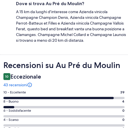
Dove si trova Au Pré du Moulin?
A 15 km da luoghi d'interesse come Azienda vinicola
Champagne Champion Denis, Azienda vinicola Champagne
Perrot-Batteux et Filles e Azienda vinicola Champagne Vallois
Ferat, questo bed and breakfast vanta una buona posizione a
Clamanges. Champagne Michel Collard e Champagne Launois
si trovano a meno di 20 km di distanza.
Recensioni
Recensioni su Au Pré du Moulin
Eccezionale
10
43 recensioni
Valutazione
10 - Eccellente
39
di
Valutazione
8 - Buono
4
10
di
-
Valutazione
6 - Soddisfacente
0
8
Eccellente.
di
-
Valutazione
4 - Scarso
0
39
6
Buono.
di