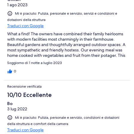
1 ago 2023
Mi è piaciuto: Pulizia, personale e servizio, servizi e condizioni e
dotazioni della struttura
Traduci con Google
What a find! The owners have combined their family heirlooms
with modern facilities most charmingly in their farmhouse.
Beautiful gardens and thoughtfully arranged outdoor spaces. A
most sympathetic and friendly hostess. Our evening meal was
home cooked with vegetables and fruit from their potager. This
will be our default stopover and we fully intend to stay a few
Soggiorno di 1 notte a luglio 2023
nights and explore the area by bicycle in the future.
0
Recensione verificata
10/10 Eccellente
Bo
3 lug 2022
Mi è piaciuto: Pulizia, personale e servizio, condizioni e dotazioni
della struttura e comfort della camera
Traduci con Google