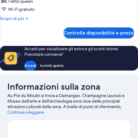
1 letto queen
bagno
Wi-Fi gratuito
privato,
Altri
Scopri di più
vista
dettagli
giardino
per
Controlla disponibilità e prezzi
Camera
doppia,
bagno
Accedi per visualizzare gli extra e gli sconti idonei.
privato,
Prenotare conviene!
vista
giardino
Accedi
Iscriviti gratis
Informazioni sulla zona
Au Pré du Moulin si trova a Clamanges. Champagne Launois e
Museo dell'arte e dell'archeologia sono due delle principali
attrazioni culturali della zona. A livello di punti di riferimento,
invece, spiccano Cattedrale di Châlons e Notre Dame en Vaux.
Continua a leggere
Anche Cantina e Parco a Tema Le Ballon Captif meritano una
visita. Se per te vacanza è sinonimo di vita all'aria aperta, sarai
entusiasta di sapere che qui ti aspettano attività e servizi come
arrampicata su roccia e birdwatching.
Vai alla guida turistica di