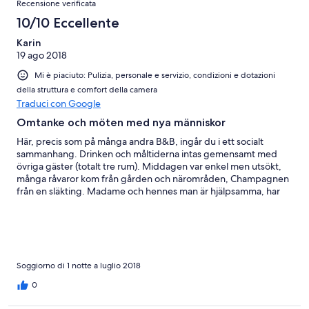
Recensione verificata
10/10 Eccellente
Karin
19 ago 2018
Mi è piaciuto: Pulizia, personale e servizio, condizioni e dotazioni
della struttura e comfort della camera
Traduci con Google
Omtanke och möten med nya människor
Här, precis som på många andra B&B, ingår du i ett socialt
sammanhang. Drinken och måltiderna intas gemensamt med
övriga gäster (totalt tre rum). Middagen var enkel men utsökt,
många råvaror kom från gården och närområden, Champagnen
från en släkting. Madame och hennes man är hjälpsamma, har
humor och talar hygglig engelska. Vi förstår de som
återkommer, år efter år. Miljön är verkligen lantlig, inte en affär i
närheten. Vill ni äta lunch på en söndag så se till att åka iväg
under den officiella lunchtiden i Frankrike, sedan är allt stängt. Vi
minns vår vistelse med glädje, så många trevliga människor, så
många samtal och så god mat!
Soggiorno di 1 notte a luglio 2018
0