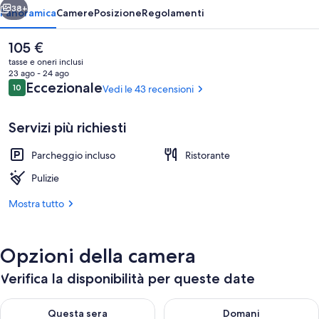
38+
Panoramica
Camere
Posizione
Regolamenti
Il
105 €
prezzo
tasse e oneri inclusi
attuale
23 ago - 24 ago
è
Recensioni
Eccezionale
10
Vedi le 43 recensioni
10 su 10
105 €
Servizi più richiesti
Parcheggio incluso
Ristorante
Vista dalla struttura
Pulizie
Mostra tutto
Opzioni della camera
Verifica la disponibilità per queste date
Verifica la disponibilità per questa sera, ago 7 - ago 8
Verifica la disponibilità per d
Questa sera
Domani