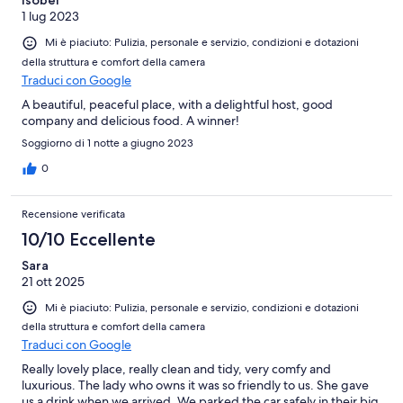
Isobel
1 lug 2023
Mi è piaciuto: Pulizia, personale e servizio, condizioni e dotazioni
della struttura e comfort della camera
Traduci con Google
A beautiful, peaceful place, with a delightful host, good
company and delicious food. A winner!
Soggiorno di 1 notte a giugno 2023
0
Recensione verificata
10/10 Eccellente
Sara
21 ott 2025
Mi è piaciuto: Pulizia, personale e servizio, condizioni e dotazioni
della struttura e comfort della camera
Traduci con Google
Really lovely place, really clean and tidy, very comfy and
luxurious. The lady who owns it was so friendly to us. She gave
us a drink when we arrived. We parked the car safely in their big