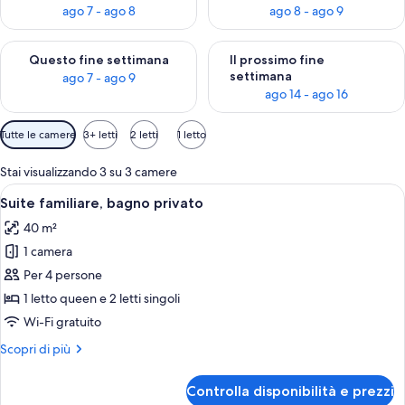
ago 7 - ago 8
ago 8 - ago 9
Verifica la disponibilità per questo fine settimana, ago 7 - ago
Verifica la disponibilità per il
Questo fine settimana
Il prossimo fine
settimana
ago 7 - ago 9
ago 14 - ago 16
Filtri
Tutte le camere
3+ letti
2 letti
1 letto
disponibili
per
Stai visualizzando 3 su 3 camere
le
Apri
Una camera da letto con un letto, un d
7
Suite familiare, bagno privato
camere
tutte
40 m²
le
1 camera
foto
per
Per 4 persone
Suite
1 letto queen e 2 letti singoli
familiare,
Wi-Fi gratuito
bagno
Altri
Scopri di più
privato
dettagli
per
Controlla disponibilità e prezzi
Suite