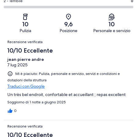
su
-
Valutazione
2 - Terribile
0
4
4
43
Soddisfacente.
di
su
-
recensioni
0
2
43
Scarso.
su
-
recensioni
0
10
9,6
10
43
Terribile.
su
Pulizia
Posizione
Personale e servizio
recensioni
0
43
Recensioni
su
Recensione verificata
recensioni
43
10/10 Eccellente
recensioni
jean pierre andre
7 lug 2025
Mi è piaciuto: Pulizia, personale e servizio, servizi e condizioni e
dotazioni della struttura
Traduci con Google
Un très bel endroit, confortable et accueillant ; repas excellent
Soggiorno di 1 notte a giugno 2025
0
Recensione verificata
10/10 Eccellente