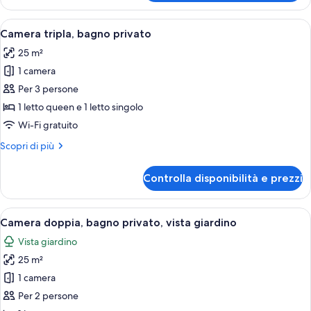
familiare,
bagno
Apri
Camera da letto con due letti, una fi
4
privato
Camera tripla, bagno privato
tutte
25 m²
le
1 camera
foto
per
Per 3 persone
Camera
1 letto queen e 1 letto singolo
tripla,
Wi-Fi gratuito
bagno
Altri
Scopri di più
privato
dettagli
per
Controlla disponibilità e prezzi
Camera
tripla,
bagno
Apri
Una camera da letto con un letto, un'
5
privato
Camera doppia, bagno privato, vista giardino
tutte
Vista giardino
le
25 m²
foto
per
1 camera
Camera
Per 2 persone
doppia,