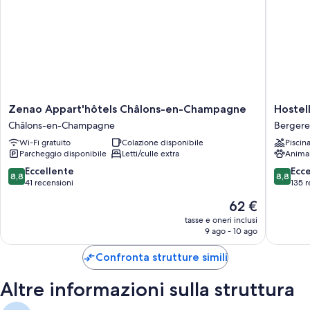
Altri servizi delle camere includono:
Seggioloni e pulizie giornaliere
Zenao
Hostelle
Zenao Appart'hôtels Châlons-en-Champagne
Hostel
Appart'hôtels
du
Châlons-en-Champagne
Bergere
Châlons-
Mont
Wi-Fi gratuito
Colazione disponibile
Piscin
en-
Aimé
Parcheggio disponibile
Letti/culle extra
Anima
Champagne
Bergere
Châlons-
les-
8.8
8.8
Eccellente
Ecc
8,8
8,8
en-
Vertus
su
su
41 recensioni
135 r
Champagne
10,
10,
Il
62 €
Eccellente,
Eccellen
prezzo
41
135
tasse e oneri inclusi
attuale
9 ago - 10 ago
recensioni
recensio
è
62 €
Confronta strutture simili
Altre informazioni sulla struttura