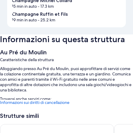
Champagne Michel Collard
15 min in auto
- 17.3 km
Champagne Ruffin et Fils
19 min in auto
- 25.2 km
Informazioni su questa struttura
Au Pré du Moulin
Caratteristiche della struttura
Alloggiando presso Au Pré du Moulin, puoi approfittare di servizi come
la colazione continentale gratuita, una terrazza e un giardino. Comunica
con amici e parenti tramite il Wi-Fi gratuito nelle aree comuni e
approfitta di altre dotazioni che includono una sala giochi/videogiochi e
una biblioteca.
Troverai anche servizi come:
Informazioni sui diritti di cancellazione
Un parcheggio non assistito gratuito
Strutture simili
Una colonnina di ricarica per auto elettriche, quotidiani gratis e aree
riservate ai non fumatori
Zenao Appart'hôtels Châlons-en-Champagne
Hostelle
Personale poliglotta