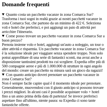
Domande frequenti
Quanto costa un pacchetto vacanze in zona Comarca Sur?
Trasforma i tuoi sogni in realtà grazie ai nostri pacchetti vacanze in
zona Comarca Sur, che partono da un minimo di 422 €. Seleziona
voli e hotel che preferisci, e poi aggiungi un paio di attività per
arricchire l'itinerario.
Come posso trovare un pacchetto vacanze in zona Comarca Sur a
buon prezzo?
Prenota insieme volo e hotel, aggiungi un'auto a noleggio, un tour o
altre attività e risparmia. Un pacchetto vacanze in zona Comarca Sur
è la soluzione ideale per viaggiare senza spendere troppo. Non solo
potrai approfittare di una serie di fantastici sconti, ma avrai anche a
disposizione tantissimi prodotti tra cui scegliere. Expedia offre più di
500 compagnie aeree e più di 1.000.000 di strutture in ogni angolo
del mondo: creare un pacchetto su misura sarà un gioco da ragazzi!
Con quanto anticipo dovrei prenotare un pacchetto vacanze in
zona Comarca Sur?
Non è sempre facile capire qual è il momento ideale per prenotare.
Generalmente, muovendosi con il giusto anticipo si possono trovare
i prezzi migliori. In alcuni casi è possibile acquistare volo + hotel
fino a un anno prima della data di partenza! Se invece preferisci
aspettare fino all'ultimo, niente paura: su Expedia ci sono tante
fantastiche offerte.