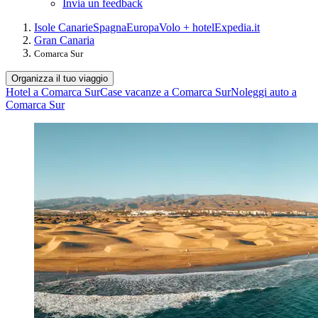
Invia un feedback
Isole Canarie
Spagna
Europa
Volo + hotel
Expedia.it
Gran Canaria
Comarca Sur
Organizza il tuo viaggio
Hotel a Comarca Sur
Case vacanze a Comarca Sur
Noleggi auto a
Comarca Sur