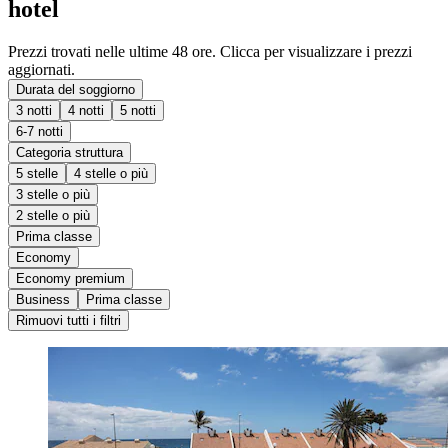
hotel
Prezzi trovati nelle ultime 48 ore. Clicca per visualizzare i prezzi
aggiornati.
Durata del soggiorno
3 notti
4 notti
5 notti
6-7 notti
Categoria struttura
5 stelle
4 stelle o più
3 stelle o più
2 stelle o più
Prima classe
Economy
Economy premium
Business
Prima classe
Rimuovi tutti i filtri