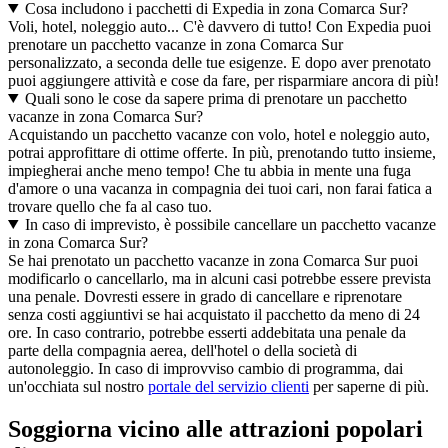
Cosa includono i pacchetti di Expedia in zona Comarca Sur?
Voli, hotel, noleggio auto... C'è davvero di tutto! Con Expedia puoi
prenotare un pacchetto vacanze in zona Comarca Sur
personalizzato, a seconda delle tue esigenze. E dopo aver prenotato
puoi aggiungere attività e cose da fare, per risparmiare ancora di più!
Quali sono le cose da sapere prima di prenotare un pacchetto
vacanze in zona Comarca Sur?
Acquistando un pacchetto vacanze con volo, hotel e noleggio auto,
potrai approfittare di ottime offerte. In più, prenotando tutto insieme,
impiegherai anche meno tempo! Che tu abbia in mente una fuga
d'amore o una vacanza in compagnia dei tuoi cari, non farai fatica a
trovare quello che fa al caso tuo.
In caso di imprevisto, è possibile cancellare un pacchetto vacanze
in zona Comarca Sur?
Se hai prenotato un pacchetto vacanze in zona Comarca Sur puoi
modificarlo o cancellarlo, ma in alcuni casi potrebbe essere prevista
una penale. Dovresti essere in grado di cancellare e riprenotare
senza costi aggiuntivi se hai acquistato il pacchetto da meno di 24
ore. In caso contrario, potrebbe esserti addebitata una penale da
parte della compagnia aerea, dell'hotel o della società di
autonoleggio. In caso di improvviso cambio di programma, dai
un'occhiata sul nostro
portale del servizio clienti
per saperne di più.
Soggiorna vicino alle attrazioni popolari