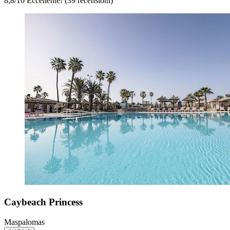
8,8
/
10
Eccellente! (39 recensioni)
Caybeach Princess
Maspalomas