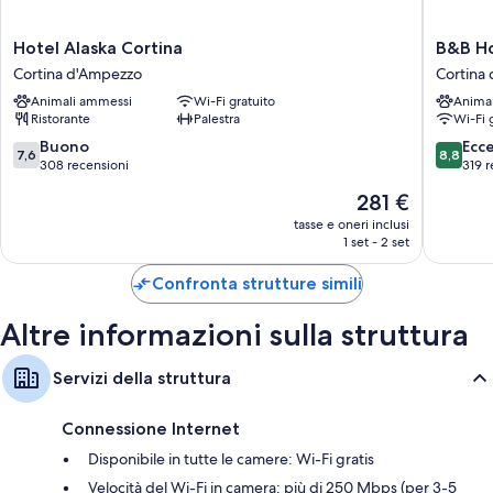
I servizi aggiuntivi delle camere sono:
Hotel
B&B
Hotel Alaska Cortina
B&B Ho
Bagni con docce e bidet
Alaska
Hotel
Cortina d'Ampezzo
Cortina
Cortina
Passo
TV a schermo piatto con canali digitali
Animali ammessi
Wi-Fi gratuito
Anima
Cortina
Tre
Ristorante
Palestra
Wi-Fi 
Culle/letti per bambini, riscaldamento e pulizie giornaliere
d'Ampezzo
Croci
Cortina
7.6
8.8
Buono
Ecc
7,6
8,8
Cortina
su
su
308 recensioni
319 r
d'Ampe
10,
10,
Il
281 €
Buono,
Eccellen
prezzo
308
319
tasse e oneri inclusi
attuale
1 set - 2 set
recensioni
recensio
è
281 €
Confronta strutture simili
Altre informazioni sulla struttura
Servizi della struttura
Connessione Internet
Disponibile in tutte le camere: Wi-Fi gratis
Velocità del Wi-Fi in camera: più di 250 Mbps (per 3-5