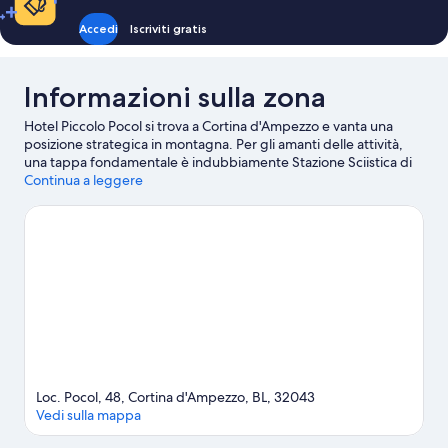
Accedi
Iscriviti gratis
Informazioni sulla zona
Hotel Piccolo Pocol si trova a Cortina d'Ampezzo e vanta una
posizione strategica in montagna. Per gli amanti delle attività,
una tappa fondamentale è indubbiamente Stazione Sciistica di
Cortina d'Ampezzo. A livello naturalistico, invece, spiccano
Continua a leggere
Dolomiti e Lago di Braies. Qui non manca nulla per divertirsi sulla
neve, ad esempio lo sci di fondo, le lezioni di sci e le piste da sci,
per non parlare di attività come le escursioni con racchette da
neve.
Vai alla guida turistica di Cortina d'Ampezzo
Loc. Pocol, 48, Cortina d'Ampezzo, BL, 32043
Vedi sulla mappa