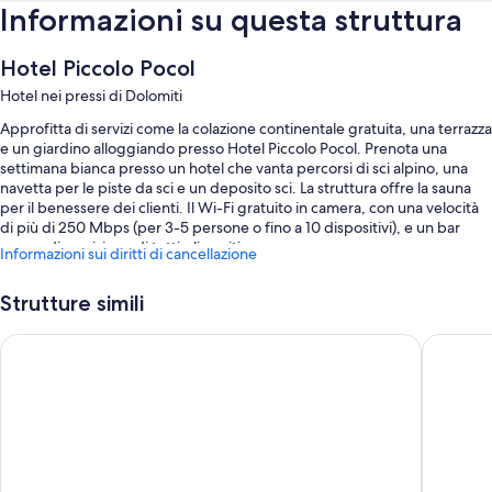
Informazioni su questa struttura
Hotel Piccolo Pocol
Hotel nei pressi di Dolomiti
Approfitta di servizi come la colazione continentale gratuita, una terrazza
e un giardino alloggiando presso Hotel Piccolo Pocol. Prenota una
settimana bianca presso un hotel che vanta percorsi di sci alpino, una
navetta per le piste da sci e un deposito sci. La struttura offre la sauna
per il benessere dei clienti. Il Wi-Fi gratuito in camera, con una velocità
di più di 250 Mbps (per 3-5 persone o fino a 10 dispositivi), e un bar
sono a disposizione di tutti gli ospiti.
Informazioni sui diritti di cancellazione
Gli altri servizi includono:
Strutture simili
Un parcheggio non assistito gratuito
Hotel Alaska Cortina
B&B Hote
Un servizio di noleggio biciclette, una navetta da e per l'aeroporto (a
pagamento) e attrezzatura per sport sulla neve
Deposito bagagli, un ascensore e personale poliglotta
Caratteristiche della camera
Tutte le camere di Hotel Piccolo Pocol dispongono di comodità come il
Wi-Fi gratis e camere insonorizzate.