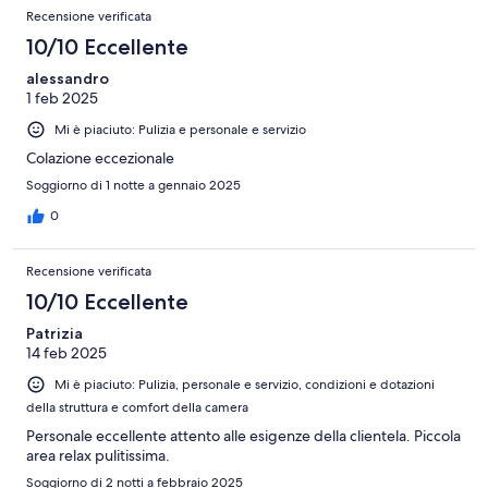
Recensioni
su
Recensione verificata
recensioni
175
10/10 Eccellente
recensioni
alessandro
1 feb 2025
Mi è piaciuto: Pulizia e personale e servizio
Colazione eccezionale
Soggiorno di 1 notte a gennaio 2025
0
Recensione verificata
10/10 Eccellente
Patrizia
14 feb 2025
Mi è piaciuto: Pulizia, personale e servizio, condizioni e dotazioni
della struttura e comfort della camera
Personale eccellente attento alle esigenze della clientela. Piccola
area relax pulitissima.
Soggiorno di 2 notti a febbraio 2025