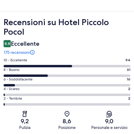
Recensioni
Recensioni su Hotel Piccolo
Pocol
Eccellente
8,8
175 recensioni
Valutazione
10 - Eccellente
94
di
Valutazione
8 - Buono
61
10
di
-
Valutazione
6 - Soddisfacente
16
8
Eccellente.
di
-
Valutazione
4 - Scarso
2
94
6
Buono.
di
su
-
Valutazione
2 - Terribile
2
61
4
175
Soddisfacente.
di
su
-
recensioni
16
2
175
Scarso.
su
-
recensioni
2
9,2
8,6
9,0
175
Terribile.
su
Pulizia
Posizione
Personale e servizio
recensioni
2
175