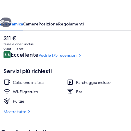
ietro
Avanti
23+
Panoramica
Camere
Posizione
Regolamenti
Il
311 €
prezzo
tasse e oneri inclusi
attuale
9 set - 10 set
è
Recensioni
Eccellente
8,8
Vedi le 175 recensioni
8,8 su 10
311 €
Servizi più richiesti
Colazione inclusa
Parcheggio incluso
Una scrivania, insonorizzazione, culle
Wi-Fi gratuito
Bar
Pulizie
Mostra tutto