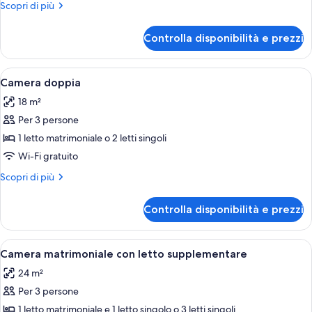
Altri
Scopri di più
dettagli
per
Controlla disponibilità e prezzi
Camera
singola
Apri
Una camera da letto accogliente con so
6
Camera doppia
tutte
18 m²
le
Per 3 persone
foto
per
1 letto matrimoniale o 2 letti singoli
Camera
Wi-Fi gratuito
doppia
Altri
Scopri di più
dettagli
per
Controlla disponibilità e prezzi
Camera
doppia
Apri
Una camera d'albergo con due letti sin
9
Camera matrimoniale con letto supplementare
tutte
24 m²
le
Per 3 persone
foto
per
1 letto matrimoniale e 1 letto singolo o 3 letti singoli