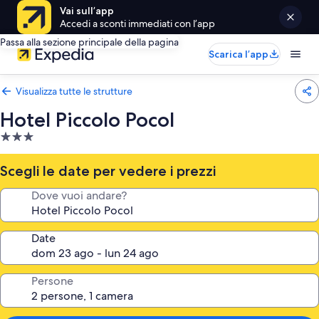
Vai sull’app
Accedi a sconti immediati con l’app
Passa alla sezione principale della pagina
Scarica l’app
Visualizza tutte le strutture
Hotel Piccolo Pocol
Struttura
a
3.0
Scegli le date per vedere i prezzi
stelle
Dove vuoi andare?
Date
Persone