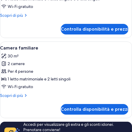
Camera
Wi-Fi gratuito
matrimoniale
Altri
Scopri di più
con
dettagli
letto
per
Controlla disponibilità e prezzi
Camera
supplementare
matrimoniale
con
Apri
Una camera d'albergo con due letti sin
13
letto
Camera familiare
tutte
supplementare
30 m²
le
2 camere
foto
per
Per 4 persone
Camera
1 letto matrimoniale e 2 letti singoli
familiare
Wi-Fi gratuito
Altri
Scopri di più
dettagli
per
Controlla disponibilità e prezzi
Camera
familiare
Accedi per visualizzare gli extra e gli sconti idonei.
Prenotare conviene!