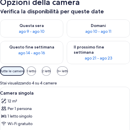
Opzioni della camera
Verifica la disponibilità per queste date
Verifica la disponibilità per questa sera, ago 9 - ago 10
Verifica la disponibilità per d
Questa sera
Domani
ago 9 - ago 10
ago 10 - ago 11
Verifica la disponibilità per questo fine settimana, ago 14 - ag
Verifica la disponibilità per i
Questo fine settimana
Il prossimo fine
settimana
ago 14 - ago 16
ago 21 - ago 23
Filtri
Tutte le camere
1 letto
2 letti
3+ letti
disponibili
per
Stai visualizzando 4 su 4 camere
le
Apri
Una camera da letto mansardata accogli
5
Camera singola
camere
tutte
12 m²
le
Per 1 persona
foto
per
1 letto singolo
Camera
Wi-Fi gratuito
singola