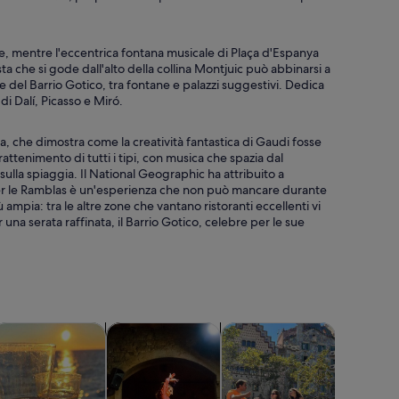
ne, mentre l'eccentrica fontana musicale di Plaça d'Espanya
sta che si gode dall'alto della collina Montjuic può abbinarsi a
te del Barrio Gotico, tra fontane e palazzi suggestivi. Dedica
di Dalí, Picasso e Miró.
àcia, che dimostra come la creatività fantastica di Gaudi fosse
trattenimento di tutti i tipi, con musica che spazia dal
lla spiaggia. Il National Geographic ha attribuito a
per le Ramblas è un'esperienza che non può mancare durante
mpia: tra le altre zone che vantano ristoranti eccellenti vi
na serata raffinata, il Barrio Gotico, celebre per le sue
ra in una nuova scheda
Apertura in una nuova scheda
Apertura in una nuova scheda
Apertura in una nuova s
nalizzati
rociere e tour in barca
Spettacoli e concerti
Divertimenti e avventure all
Attrazioni