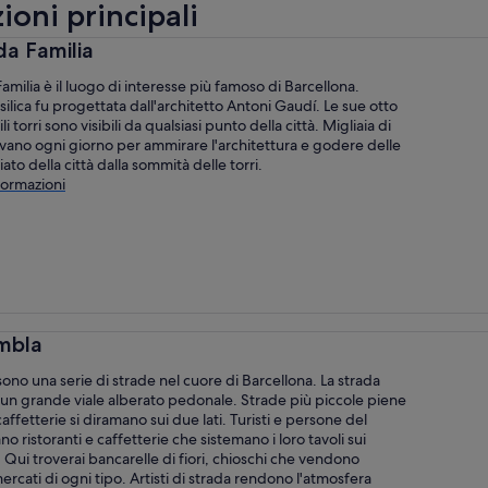
ioni principali
da Familia
amilia è il luogo di interesse più famoso di Barcellona.
ilica fu progettata dall'architetto Antoni Gaudí. Le sue otto
i torri sono visibili da qualsiasi punto della città. Migliaia di
rrivano ogni giorno per ammirare l'architettura e godere delle
ato della città dalla sommità delle torri.
formazioni
ambla
ono una serie di strade nel cuore di Barcellona. La strada
 un grande viale alberato pedonale. Strade più piccole piene
affetterie si diramano sui due lati. Turisti e persone del
no ristoranti e caffetterie che sistemano i loro tavoli sui
 Qui troverai bancarelle di fiori, chioschi che vendono
ercati di ogni tipo. Artisti di strada rendono l'atmosfera