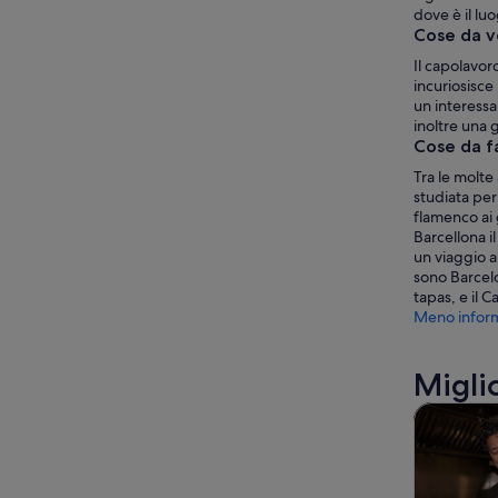
dove è il luo
Cose da v
Il capolavor
incuriosisce
un interessa
inoltre una 
Cose da f
Tra le molte 
studiata per 
flamenco ai 
Barcellona 
un viaggio a
sono Barcelo
tapas, e il C
Meno inform
Migli
Tour e git