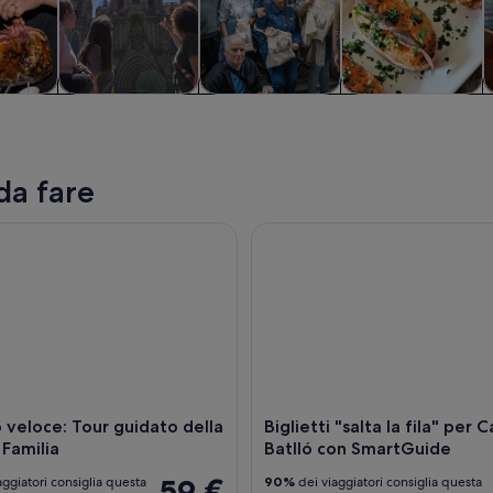
e di un
Storia e cultura
Cibo, bevande e
Tour privati e
C
no
vita notturna
personalizzati
da fare
eloce: Tour guidato della Sagrada Familia
Biglietti "salta la fila" per Ca
 veloce: Tour guidato della
Biglietti "salta la fila" per 
Familia
Batlló con SmartGuide
59 €
aggiatori consiglia questa
90%
dei viaggiatori consiglia questa