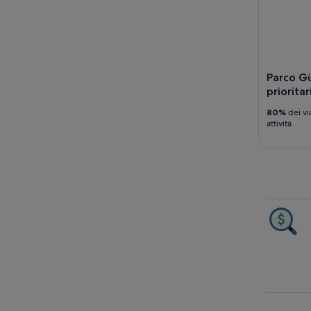
Parco Gu
priorita
80%
dei vi
attività