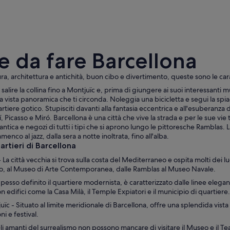
e da fare Barcellona
ra, architettura e antichità, buon cibo e divertimento, queste sono le ca
salire la collina fino a Montjuïc e, prima di giungere ai suoi interessanti mu
a vista panoramica che ti circonda. Noleggia una bicicletta e segui la spia
Paesaggio urbano al crepuscolo con una rotonda, edi
uartiere gotico. Stupisciti davanti alla fantasia eccentrica e all'esuberanza
í, Picasso e Miró. Barcellona è una città che vive la strada e per le sue vie 
mantica e negozi di tutti i tipi che si aprono lungo le pittoresche Ramblas.
amenco al jazz, dalla sera a notte inoltrata, fino all'alba.
rtieri di Barcellona
 - La città vecchia si trova sulla costa del Mediterraneo e ospita molti dei 
co, al Museo di Arte Contemporanea, dalle Ramblas al Museo Navale.
pesso definito il quartiere modernista, è caratterizzato dalle linee eleganti
on edifici come la Casa Milà, il Temple Expiatori e il municipio di quartiere.
ïc - Situato al limite meridionale di Barcellona, offre una splendida v
i e festival.
li amanti del surrealismo non possono mancare di visitare il Museo e il Teatr