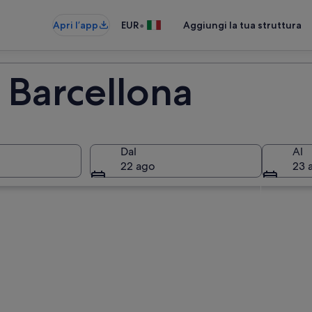
•
Apri l’app
EUR
Aggiungi la tua struttura
 Barcellona
Dal
Al
22 ago
23 