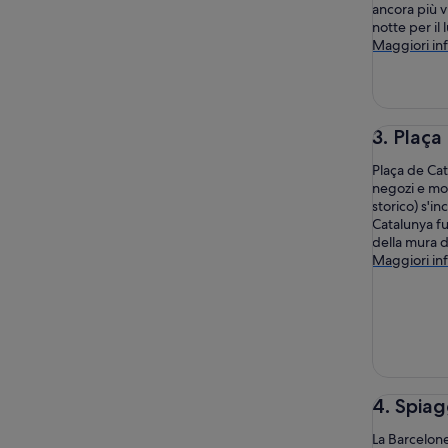
ancora più v
notte per il 
Maggiori in
3. Plaça
Plaça de Cat
negozi e monu
storico) s'i
Catalunya fu 
della mura de
Maggiori in
4. Spiag
La Barcelone