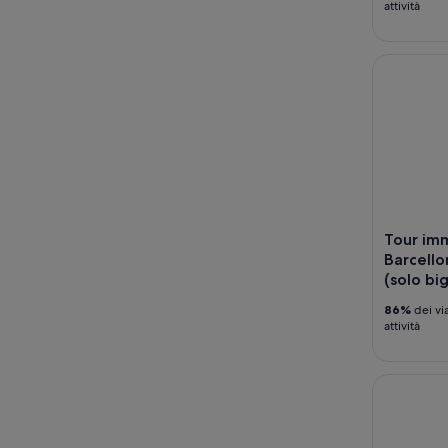
attività
Tour immer
Tour imm
Barcello
(solo big
86%
dei vi
attività
Parco Güe