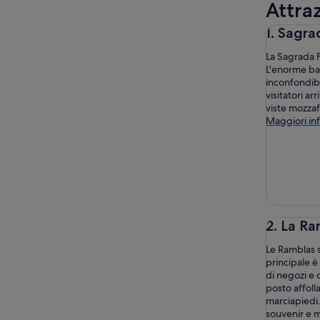
Attraz
1. Sagra
La Sagrada F
L'enorme bas
inconfondibil
visitatori a
viste mozzafi
Maggiori in
2. La R
Le Ramblas s
principale è
di negozi e c
posto affolla
marciapiedi.
souvenir e m