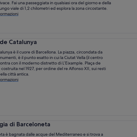
ivace. Fai una passeggiata in qualsiasi ora del giorno e della
lungo viale di 1,2 chilometri ed esplora la zona circostante.
formazioni
 de Catalunya
alunya è il cuore di Barcellona. La piazza, circondata da
menti, è il punto esatto in cui la Ciutat Vella (il centro
ncontra con il moderno distretto di L’Eixample. Plaça de
costruita nel 1927, per ordine del re Alfonso XII, sui resti
lla città antica.
formazioni
gia di Barceloneta
ta è bagnata dalle acque del Mediterraneo e si trova a