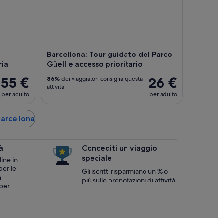
Barcellona: Tour guidato del Parco
ria
Güell e accesso prioritario
55 €
26 €
86%
dei viaggiatori consiglia questa
attività
per adulto
per adulto
 Barcellona
à
Concediti un viaggio
speciale
line in
per le
Gli iscritti risparmiano un % o
n
più sulle prenotazioni di attività.
 per