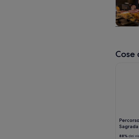
Tour e git
gior
Cose 
Percorso v
Percorso
Sagrada 
88%
dei vi