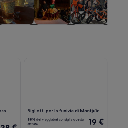
rociere e tour in
Spettacoli e
Divertimenti e
Attrazioni
barca
concerti
avventure
all’aperto
sa Batlló con SmartGuide
Biglietti per la funivia di Montjuïc
Casa
Biglietti per la funivia di Montjuïc
19 €
88%
dei viaggiatori consiglia questa
attività
38 €