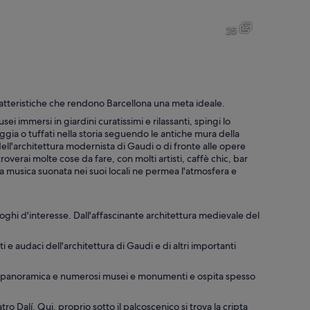
Un edificio moderno dal design curvo, una spiaggia con persone e un 
Un vialetto stretto con piante i
25
Paesaggio costiero urbano con edifici densi, una torre importante e u
Paesaggio urbano con una catt
ratteristiche che rendono Barcellona una meta ideale.
sei immersi in giardini curatissimi e rilassanti, spingi lo
ggia o tuffati nella storia seguendo le antiche mura della
fici storici e una fontana centrale.
 dell'architettura modernista di Gaudi o di fronte alle opere
troverai molte cose da fare, con molti artisti, caffè chic, bar
 La musica suonata nei suoi locali ne permea l'atmosfera e
luoghi d'interesse. Dall'affascinante architettura medievale del
 e audaci dell'architettura di Gaudi e di altri importanti
ista panoramica e numerosi musei e monumenti e ospita spesso
o Dalí. Qui, proprio sotto il palcoscenico si trova la cripta