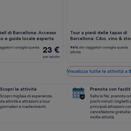
̈ell di Barcellona: Accesso
Tour a piedi delle tapas di
rio e guida locale esperta
Barcellona: Cibo, vino & sto
23 €
aggiatori consiglia questa
96%
dei viaggiatori consiglia questa
attività
per adulto
Visualizza tutte le attività a
Scopri le attività
Prenota con facilit
Scopri migliaia di esperienze,
Salta la fila: prenota on
da attività e attrazioni a tour
pochi minuti i biglietti 
giornalieri e trasferimenti.
principali attrazioni co
cancellazione gratuita
molte attività.