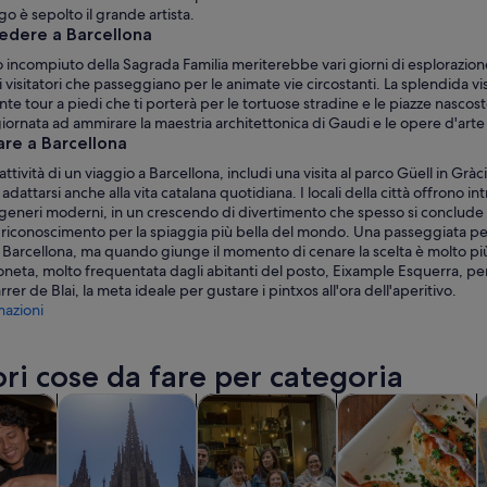
go è sepolto il grande artista.
edere a Barcellona
o incompiuto della Sagrada Familia meriterebbe vari giorni di esplorazio
 i visitatori che passeggiano per le animate vie circostanti. La splendida vi
nte tour a piedi che ti porterà per le tortuose stradine e le piazze nascos
giornata ad ammirare la maestria architettonica di Gaudi e le opere d'arte 
are a Barcellona
attività di un viaggio a Barcellona, includi una visita al parco Güell in Gr
adattarsi anche alla vita catalana quotidiana. I locali della città offrono in
generi moderni, in un crescendo di divertimento che spesso si conclude su
il riconoscimento per la spiaggia più bella del mondo. Una passeggiata 
 Barcellona, ma quando giunge il momento di cenare la scelta è molto più a
neta, molto frequentata dagli abitanti del posto, Eixample Esquerra, per u
arrer de Blai, la meta ideale per gustare i pintxos all'ora dell'aperitivo.
azioni
ori cose da fare per categoria
Apertura in una nuova scheda
Apertura in una nuova scheda
Apertu
e di un giorno
Storia e cultura
Cibo, bevande e vita notturna
Tour privati e perso
C