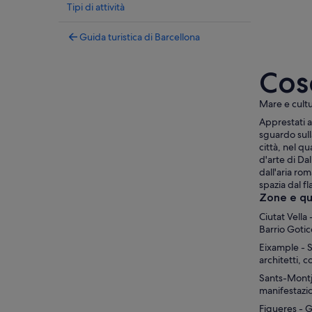
Tipi di attività
Guida turistica di Barcellona
Cos
Mare e cultu
Apprestati a 
sguardo sull
città, nel q
d'arte di Dal
dall'aria ro
spazia dal fl
Zone e qua
Ciutat Vella
Barrio Goti
Eixample - S
architetti, c
Sants-Montju
manifestazion
Figueres - G