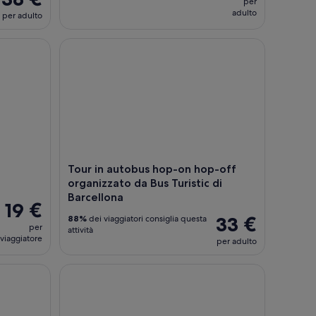
per
adulto
per adulto
iglietto)
sport Card illimitata
Tour in autobus hop-on hop-off organizzato da Bus
Tour in autobus hop-on hop-off
organizzato da Bus Turistic di
Barcellona
19 €
33 €
88%
dei viaggiatori consiglia questa
per
attività
viaggiatore
per adulto
cellona: Cibo, vino & storia
Barcellona: Tour guidato del Parco Güell e accesso