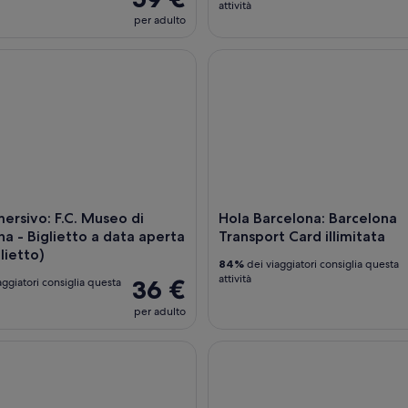
attività
per adulto
sivo: F.C. Museo di Barcellona - Biglietto a data aperta (solo b
Hola Barcelona: Barcelona Tran
ersivo: F.C. Museo di
Hola Barcelona: Barcelona
na - Biglietto a data aperta
Transport Card illimitata
lietto)
84%
dei viaggiatori consiglia questa
attività
36 €
aggiatori consiglia questa
per adulto
ll di Barcellona: Accesso prioritario e guida locale esperta
Tour a piedi delle tapas di Bar