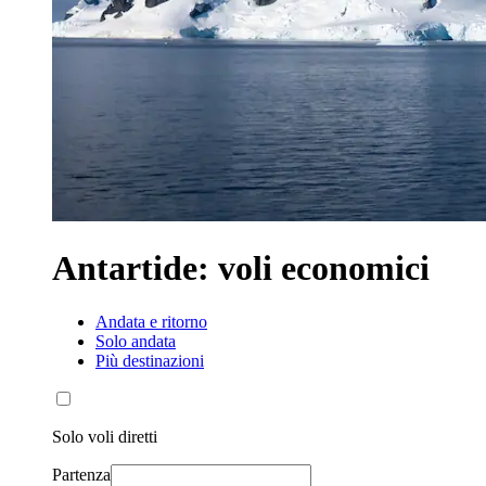
Antartide: voli economici
Andata e ritorno
Solo andata
Più destinazioni
Solo voli diretti
Partenza