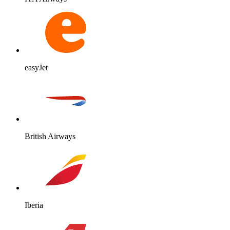
easyJet
British Airways
Iberia