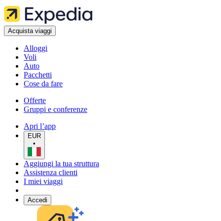
Acquista viaggi
Alloggi
Voli
Auto
Pacchetti
Cose da fare
Offerte
Gruppi e conferenze
Apri l’app
EUR
•
Aggiungi la tua struttura
Assistenza clienti
I miei viaggi
Accedi