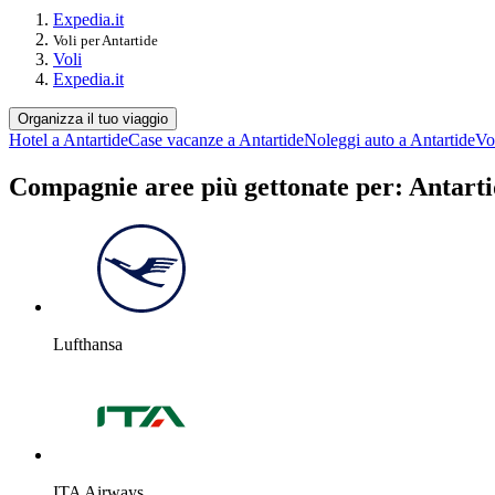
Expedia.it
Voli per Antartide
Voli
Expedia.it
Organizza il tuo viaggio
Hotel a Antartide
Case vacanze a Antartide
Noleggi auto a Antartide
Vo
Compagnie aree più gettonate per: Antart
Lufthansa
ITA Airways