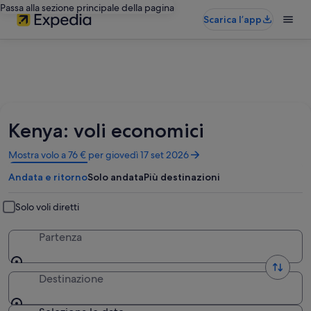
Passa alla sezione principale della pagina
Scarica l’app
Kenya: voli economici
Apertura
Mostra volo a 76 € per giovedì 17 set 2026
in
Andata e ritorno
Solo andata
Più destinazioni
un’altra
finestra
Solo voli diretti
Partenza
Destinazione