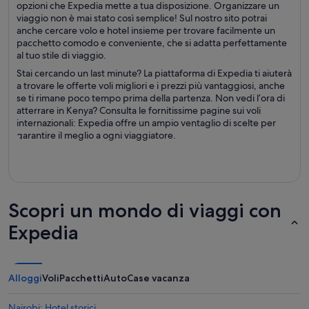
opzioni che Expedia mette a tua disposizione. Organizzare un
viaggio non è mai stato così semplice! Sul nostro sito potrai
anche cercare volo e hotel insieme per trovare facilmente un
pacchetto comodo e conveniente, che si adatta perfettamente
al tuo stile di viaggio.
Stai cercando un last minute? La piattaforma di Expedia ti aiuterà
a trovare le offerte voli migliori e i prezzi più vantaggiosi, anche
se ti rimane poco tempo prima della partenza. Non vedi l’ora di
atterrare in Kenya? Consulta le fornitissime pagine sui voli
internazionali: Expedia offre un ampio ventaglio di scelte per
garantire il meglio a ogni viaggiatore.
Scopri un mondo di viaggi con
Expedia
Alloggi
Voli
Pacchetti
Auto
Case vacanza
Nairobi: Hotel storici