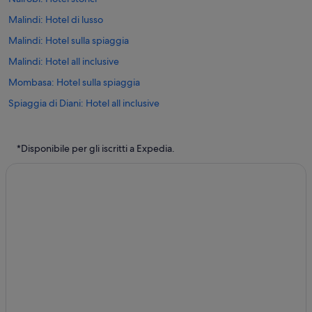
Malindi: Hotel di lusso
Malindi: Hotel sulla spiaggia
Malindi: Hotel all inclusive
Mombasa: Hotel sulla spiaggia
Spiaggia di Diani: Hotel all inclusive
Watamu: Hotel con casinò
Watamu: Hotel all inclusive
*Disponibile per gli iscritti a Expedia.
Voi: hotel
Nairobi: hotel
Watamu: hotel
Malindi: hotel
Timau: hotel
Watamu: Guest house
Watamu: Resort