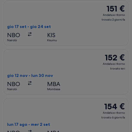
Seleziona il volo Kenya Airways, in partenza gio 17 set da Nair
151 €
151 €
Andata
Andata e ritorno
e
trovato 2 giorni fa
ritorno,
gio 17 set - gio 24 set
trovato
NBO
KIS
2
Nairobi
Kisumu
giorni
fa
Seleziona il volo Kenya Airways, in partenza gio 12 nov da Na
152 €
152 €
Andata
Andata e ritorno
e
trovato ieri
ritorno,
gio 12 nov - lun 30 nov
trovato
NBO
MBA
ieri
Nairobi
Mombasa
Seleziona il volo Kenya Airways, in partenza lun 17 ago da Na
154 €
154 €
Andata
Andata e ritorno
e
trovato 6 giorni fa
ritorno,
lun 17 ago - mer 2 set
trovato