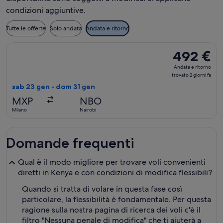
condizioni aggiuntive.
Tutte le offerte
Solo andata
Andata e ritorno
Seleziona il volo Air Cairo, in partenza sab 23 gen da Milano 
492 €
492 €
Andata
Andata e ritorno
e
trovato 2 giorni fa
ritorno,
sab 23 gen - dom 31 gen
trovato
MXP
NBO
2
Milano
Nairobi
giorni
fa
Domande frequenti
Qual è il modo migliore per trovare voli convenienti
diretti in Kenya e con condizioni di modifica flessibili?
Quando si tratta di volare in questa fase così
particolare, la flessibilità è fondamentale. Per questa
ragione sulla nostra pagina di ricerca dei voli c'è il
filtro "Nessuna penale di modifica" che ti aiuterà a