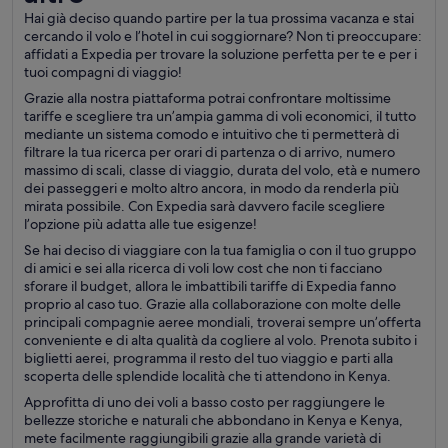
Hai già deciso quando partire per la tua prossima vacanza e stai
cercando il volo e l’hotel in cui soggiornare? Non ti preoccupare:
affidati a Expedia per trovare la soluzione perfetta per te e per i
tuoi compagni di viaggio!
Grazie alla nostra piattaforma potrai confrontare moltissime
tariffe e scegliere tra un’ampia gamma di voli economici, il tutto
mediante un sistema comodo e intuitivo che ti permetterà di
filtrare la tua ricerca per orari di partenza o di arrivo, numero
massimo di scali, classe di viaggio, durata del volo, età e numero
dei passeggeri e molto altro ancora, in modo da renderla più
mirata possibile. Con Expedia sarà davvero facile scegliere
l’opzione più adatta alle tue esigenze!
Se hai deciso di viaggiare con la tua famiglia o con il tuo gruppo
di amici e sei alla ricerca di voli low cost che non ti facciano
sforare il budget, allora le imbattibili tariffe di Expedia fanno
proprio al caso tuo. Grazie alla collaborazione con molte delle
principali compagnie aeree mondiali, troverai sempre un’offerta
conveniente e di alta qualità da cogliere al volo. Prenota subito i
biglietti aerei, programma il resto del tuo viaggio e parti alla
scoperta delle splendide località che ti attendono in Kenya.
Approfitta di uno dei voli a basso costo per raggiungere le
bellezze storiche e naturali che abbondano in Kenya e Kenya,
mete facilmente raggiungibili grazie alla grande varietà di