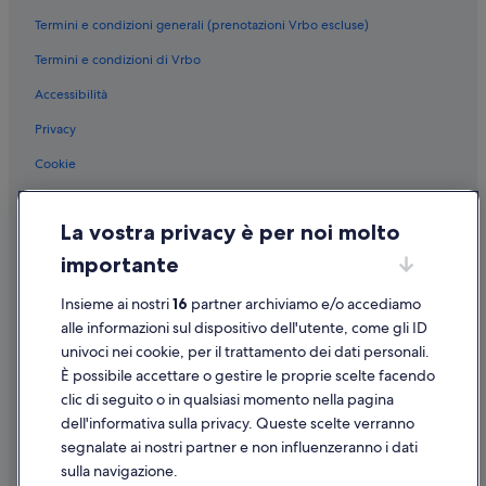
Termini e condizioni generali (prenotazioni Vrbo escluse)
Termini e condizioni di Vrbo
Accessibilità
Privacy
Cookie
Condizioni per l'utilizzo
La vostra privacy è per noi molto
Informazioni legali/Contatti
importante
Linee guida sui contenuti e segnalazione dei contenuti
Insieme ai nostri
16
partner archiviamo e/o accediamo
Supporto
alle informazioni sul dispositivo dell'utente, come gli ID
univoci nei cookie, per il trattamento dei dati personali.
Assistenza clienti
È possibile accettare o gestire le proprie scelte facendo
Contattaci
clic di seguito o in qualsiasi momento nella pagina
dell'informativa sulla privacy. Queste scelte verranno
Come cancellare un volo
segnalate ai nostri partner e non influenzeranno i dati
Come modificare la prenotazione di un hotel o una casa vacanze
sulla navigazione.