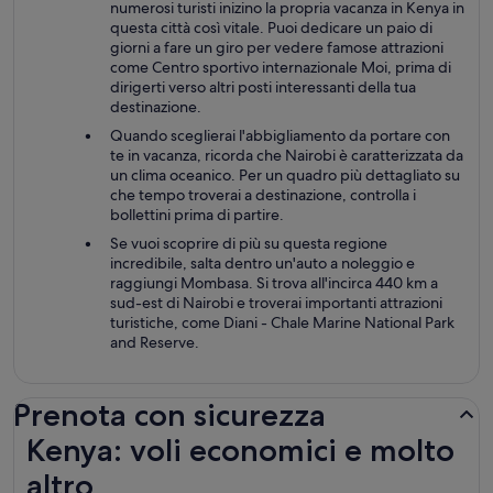
numerosi turisti inizino la propria vacanza in Kenya in
questa città così vitale. Puoi dedicare un paio di
giorni a fare un giro per vedere famose attrazioni
come Centro sportivo internazionale Moi, prima di
dirigerti verso altri posti interessanti della tua
destinazione.
Quando sceglierai l'abbigliamento da portare con
te in vacanza, ricorda che Nairobi è caratterizzata da
un clima oceanico. Per un quadro più dettagliato su
che tempo troverai a destinazione, controlla i
bollettini prima di partire.
Se vuoi scoprire di più su questa regione
incredibile, salta dentro un'auto a noleggio e
raggiungi Mombasa. Si trova all'incirca 440 km a
sud-est di Nairobi e troverai importanti attrazioni
turistiche, come Diani - Chale Marine National Park
and Reserve.
Prenota con sicurezza
Kenya: voli economici e molto altro
Kenya: voli economici e molto
altro