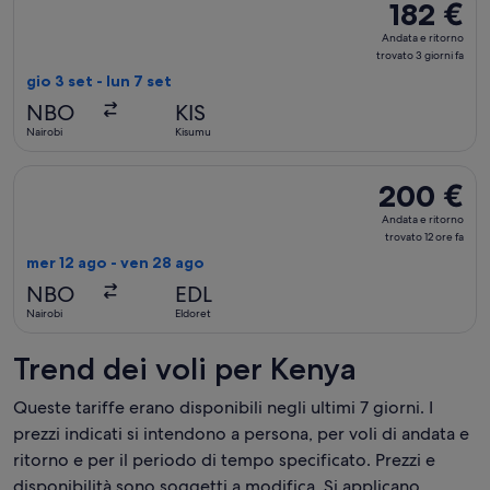
182 €
182 €
Andata
Andata e ritorno
e
trovato 3 giorni fa
ritorno,
gio 3 set - lun 7 set
trovato
NBO
KIS
3
Nairobi
Kisumu
giorni
fa
Seleziona il volo Hahn Air Technologies, in partenza mer 12 a
200 €
200 €
Andata
Andata e ritorno
e
trovato 12 ore fa
ritorno,
mer 12 ago - ven 28 ago
trovato
NBO
EDL
12
Nairobi
Eldoret
ore
fa
Trend dei voli per Kenya
Queste tariffe erano disponibili negli ultimi 7 giorni. I
prezzi indicati si intendono a persona, per voli di andata e
ritorno e per il periodo di tempo specificato. Prezzi e
disponibilità sono soggetti a modifica. Si applicano