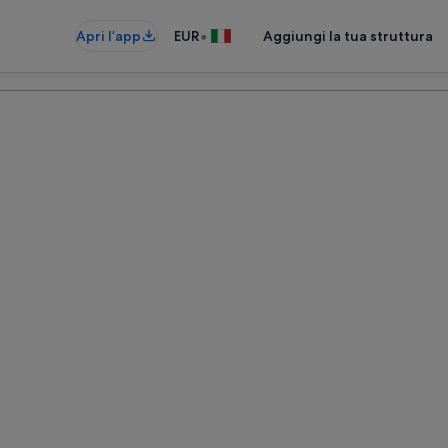
•
Apri l’app
EUR
Aggiungi la tua struttura