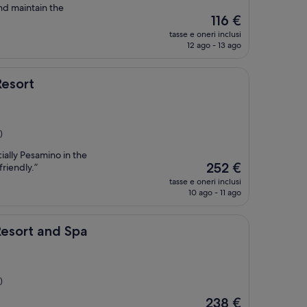
nd maintain the
Il
116 €
prezzo
tasse e oneri inclusi
attuale
12 ago - 13 ago
è
116 €
Resort
)
ially Pesamino in the
Il
252 €
friendly.”
prezzo
tasse e oneri inclusi
attuale
10 ago - 11 ago
è
252 €
nd Spa
Resort and Spa
)
Il
238 €