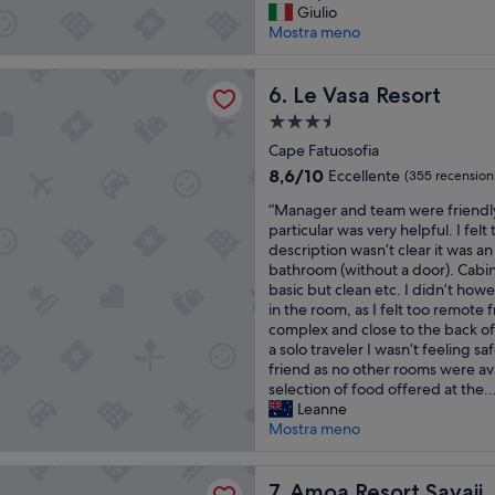
G
n
Giulio
a
e
Eccellente,
r
.
Mostra meno
n
i
(477
e
G
d
,
recensioni)
a
r
m
m
Resort
t
Le Vasa Resort
e
6. Le Vasa Resort
a
a
p
a
i
s
Struttura
l
t
n
i
a
a
Cape Fatuosofia
s
t
c
3.5
c
t
a
8.6
u
8,6/10
Eccellente
(355 recension
e
a
stelle
i
su
r
“
”
“Manager and team were friendl
f
n
10,
a
M
particular was very helpful. I felt
f
t
Eccellente,
m
a
description wasn’t clear it was 
e
h
(355
e
n
bathroom (without a door). Cabin 
s
e
recensioni)
n
a
basic but clean etc. I didn’t ho
p
p
t
g
in the room, as I felt too remote
e
r
e
e
complex and close to the back o
c
o
p
r
a solo traveler I wasn’t feeling sa
i
p
r
a
friend as no other rooms were av
a
e
e
n
selection of food offered at the..
l
r
s
d
Leanne
l
t
e
t
Mostra meno
y
y
n
e
P
”
t
a
e
a
sort Savaii
m
Amoa Resort Savaii
7. Amoa Resort Savaii
s
u