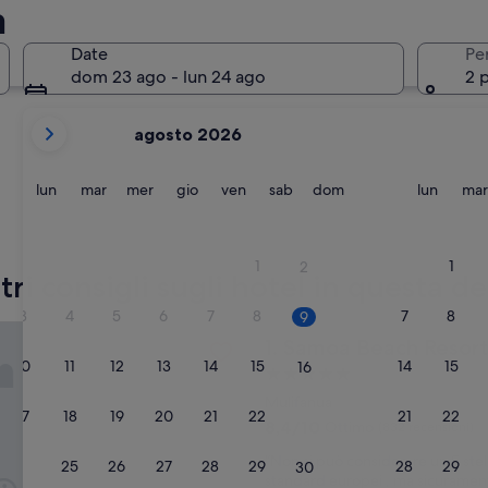
a
Mulifanua
Matatufu
Date
Pe
dom 23 ago - lun 24 ago
2 
i
agosto 2026
mesi
mostrati
al
lunedì
martedì
mercoledì
giovedì
venerdì
sabato
domenica
lunedì
lun
mar
mer
gio
ven
sab
dom
lun
mar
momento
sono
Mulifanua
Matatuf
August
1
1
2
2026
stri consigli sugli hotel in questa 
e
3
4
5
6
7
8
7
8
9
September
each Resort
Samoa Beach Resort
1. Samoa Beach Resort
2026.
10
11
12
13
14
15
14
15
16
Struttura
a
Mulifanua
17
18
19
20
21
22
21
22
23
5.0
8.4
8,4/10
Ottimo
(832 recensioni)
stelle
su
“
“Non si può considerare un 5 stel
10,
24
25
26
27
28
29
28
29
30
N
standard europei , ma sicuramen
Ottimo,