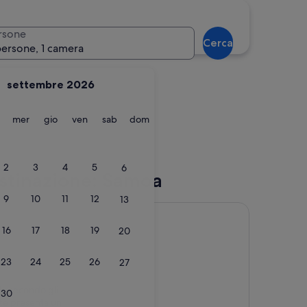
Tuasivi
rsone
Cerca
persone, 1 camera
settembre 2026
martedì
mercoledì
giovedì
venerdì
sabato
domenica
mer
gio
ven
sab
dom
u
Tuasivi
2
3
4
5
6
destinazione: Samoa
9
10
11
12
13
16
17
18
19
20
23
24
25
26
27
le secondo gli
30
te presenta un