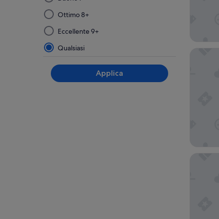
e
applicando
Ottimo 8+
uno
Eccellente 9+
dei
filtri
Qualsiasi
Taumeasi
di
questo
Applica
gruppo,
i
risultati
verranno
aggiornati
in
una
nuova
Return t
pagina