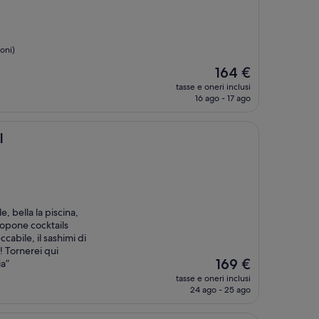
oni)
Il
164 €
prezzo
tasse e oneri inclusi
attuale
16 ago - 17 ago
è
164 €
l
, bella la piscina,
ropone cocktails
cabile, il sashimi di
 Tornerei qui
Il
169 €
ia”
prezzo
tasse e oneri inclusi
attuale
24 ago - 25 ago
è
169 €