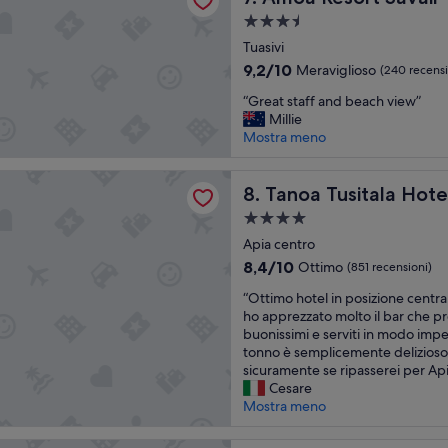
w
a
n
Struttura
e
m
o
a
r
Tuasivi
i
t
3.5
e
n
9.2
9,2/10
t
Meraviglioso
(240 recensi
f
stelle
o
su
i
“
r
“Great staff and beach view”
i
10,
m
G
i
Millie
n
Meraviglioso,
o
r
e
Mostra meno
t
(240
r
e
n
h
recensioni)
a
a
d
e
sitala Hotel
p
t
Tanoa Tusitala Hotel
l
8. Tanoa Tusitala Hote
r
p
s
y
e
o
Struttura
t
a
s
r
a
a
Apia centro
n
t
t
4.0
f
d
a
8.4
8,4/10
Ottimo
o
(851 recensioni)
f
m
stelle
u
su
q
“
a
“Ottimo hotel in posizione centrale
a
r
10,
u
O
n
ho apprezzato molto il bar che p
n
a
Ottimo,
a
t
d
buonissimi e serviti in modo impec
a
n
(851
l
t
b
tonno è semplicemente delizioso!
g
t
recensioni)
i
i
e
sicuramente se ripasserei per Ap
e
h
t
m
a
Cesare
r
e
à
o
c
Mostra meno
i
w
/
h
h
n
a
p
o
v
p
s
r