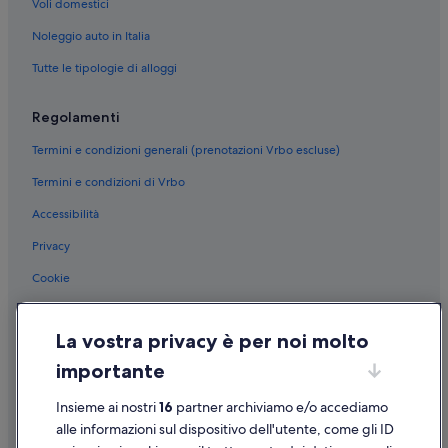
Voli domestici
Noleggio auto in Italia
Tutte le tipologie di alloggi
Regolamenti
Termini e condizioni generali (prenotazioni Vrbo escluse)
Termini e condizioni di Vrbo
Accessibilità
Privacy
Cookie
Condizioni per l'utilizzo
La vostra privacy è per noi molto
Informazioni legali/Contatti
importante
Linee guida sui contenuti e segnalazione dei contenuti
Insieme ai nostri
16
partner archiviamo e/o accediamo
Supporto
alle informazioni sul dispositivo dell'utente, come gli ID