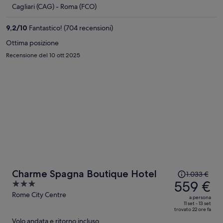
è
Cagliari (CAG) - Roma (FCO)
415 €
a
9,2
/
10
Fantastico! (704 recensioni)
persona
Ottima posizione
Recensione del 10 ott 2025
Il
Charme Spagna Boutique Hotel
1.033 €
prezzo
559 €
3
era
out
Rome City Centre
a persona
1.033 €,
of
11 set - 13 set
trovato 22 ore fa
ora
5
Volo andata e ritorno incluso