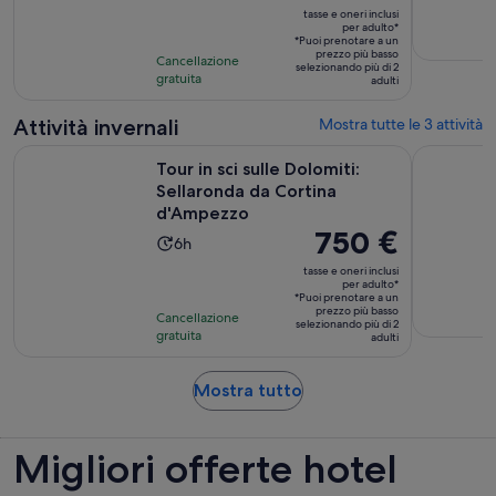
prezzo
dura
tasse e oneri inclusi
è
per adulto*
6
*Puoi prenotare a un
750 €
ore
prezzo più basso
Cancellazione
selezionando più di 2
per
gratuita
adulti
adulto*
Attività invernali
Mostra tutte le 3 attività
A
Tour in sci sulle Dolomiti: Sellaronda da Cortina d'Ampezzo
Sellaronda
Tour in sci sulle Dolomiti:
Sellaronda da Cortina
d'Ampezzo
Il
750 €
L’attività
6h
prezzo
dura
tasse e oneri inclusi
è
per adulto*
6
*Puoi prenotare a un
750 €
ore
prezzo più basso
Cancellazione
selezionando più di 2
per
gratuita
adulti
adulto*
Apertura
Mostra tutto
in
una
Migliori offerte hotel
nuova
scheda