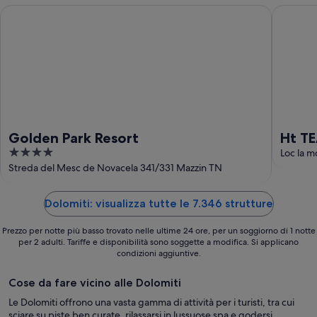
Golden Park Resort
Ht TEA S
Golden Park Resort
Ht TE
4
Loc la m
out
Streda del Mesc de Novacela 341/331 Mazzin TN
of
5
Dolomiti: visualizza tutte le 7.346 strutture
Prezzo per notte più basso trovato nelle ultime 24 ore, per un soggiorno di 1 notte
per 2 adulti. Tariffe e disponibilità sono soggette a modifica. Si applicano
condizioni aggiuntive.
Cose da fare vicino alle Dolomiti
Le Dolomiti offrono una vasta gamma di attività per i turisti, tra cui
sciare su piste ben curate, rilassarsi in lussuose spa e godersi