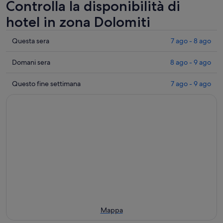
Controlla la disponibilità di
hotel in zona Dolomiti
Controlla
Questa sera
7 ago - 8 ago
i
prezzi
Controlla
Domani sera
8 ago - 9 ago
vicino
i
a
prezzi
Controlla
Questo fine settimana
7 ago - 9 ago
Dolomiti
vicino
i
per
a
prezzi
questa
Dolomiti
vicino
sera,
per
a
7
domani
Dolomiti
ago
sera,
per
-
8
questo
8
ago
weekend,
ago
-
7
9
ago
ago
-
9
Mappa
ago