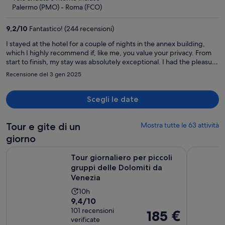
è
Palermo (PMO) - Roma (FCO)
559 €
a
9,2
/
10
Fantastico! (244 recensioni)
persona
I stayed at the hotel for a couple of nights in the annex building,
which I highly recommend if, like me, you value your privacy. From
start to finish, my stay was absolutely exceptional. I had the pleasure
of meeting the owners on my first day, and they were incredibly
Recensione del 3 gen 2025
accommodating and kind. A special thanks to Giulia, Claudio, and
Giacomo for going above and beyond to ensure I had a wonderful
experience. They handled every one of my requests with care and
Scegli le date
professionalism, making me feel truly valued as a guest. I did
encounter an issue with the heating in my room, but the team
quickly found a solution and resolved it right away. I’m so grateful
Tour e gite di un
Mostra tutte le 63 attività
for their responsiveness and dedication to making my stay as
giorno
pleasant as possible. Forever grateful for such a fantastic
Tour giornaliero per piccoli gruppi delle Dolomiti da Venezi
Da Venezia
experience
Tour giornaliero per piccoli
gruppi delle Dolomiti da
Venezia
L’attività
10h
Valutazione
9,4/10
dura
di
101 recensioni
10
Il
185 €
verificate
9.4
ore
prezzo