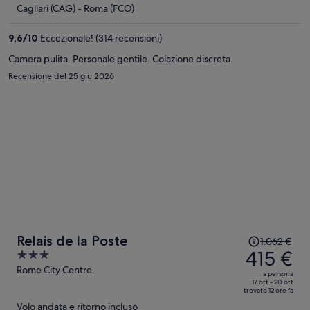
è
Cagliari (CAG) - Roma (FCO)
255 €
a
9,6
/
10
Eccezionale! (314 recensioni)
persona
Camera pulita. Personale gentile. Colazione discreta.
Recensione del 25 giu 2026
Il
Relais de la Poste
1.062 €
prezzo
415 €
3
era
out
Rome City Centre
a persona
1.062 €,
of
17 ott - 20 ott
trovato 12 ore fa
ora
5
Volo andata e ritorno incluso