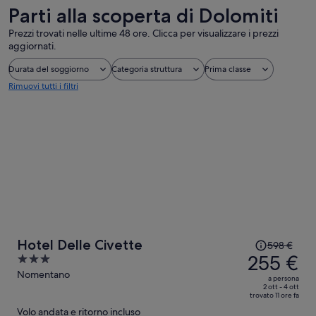
Parti alla scoperta di Dolomiti
Prezzi trovati nelle ultime 48 ore. Clicca per visualizzare i prezzi
aggiornati.
Durata del soggiorno
Categoria struttura
Prima classe
Rimuovi tutti i filtri
Il
Hotel Delle Civette
598 €
prezzo
255 €
3
era
out
Nomentano
a persona
598 €,
of
2 ott - 4 ott
trovato 11 ore fa
ora
5
Volo andata e ritorno incluso