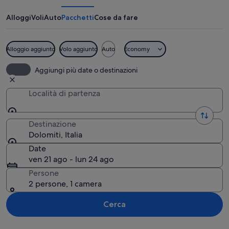
Alloggi
Voli
Auto
Pacchetti
Cose da fare
Alloggio aggiunto
Volo aggiunto
Auto
Economy
Paesaggio montuoso con una cima roccio
Aggiungi più date o destinazioni
Località di partenza
Destinazione
Dolomiti, Italia
Date
ven 21 ago - lun 24 ago
Persone
2 persone, 1 camera
Cerca
Guarda la mappa