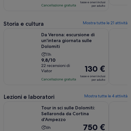
tasse e oneri inclusi
su
è
Cancellazione gratuita
per adulto
10,
185 €
sulla
per
base
Storia e cultura
Mostra tutte le 21 attività
adulto
di
Ape
Da Verona: escursione di un'intera giornata sulle Dolomiti
Tour di Co
101
Da Verona: escursione di
un'intera giornata sulle
recensioni
Dolomiti
L’attività
11h
Valutazione
9,8/10
dura
di
22 recensioni di
11
Il
130 €
Viator
9.8
ore
prezzo
tasse e oneri inclusi
su
è
Cancellazione gratuita
per adulto
10,
130 €
sulla
per
Lezioni e laboratori
Mostra tutte le 4 attività
base
adulto
di
A
Tour in sci sulle Dolomiti: Sellaronda da Cortina d'Ampezzo
Safari per
Tour in sci sulle Dolomiti:
22
Sellaronda da Cortina
recensioni
d'Ampezzo
Il
750 €
L’attività
6h