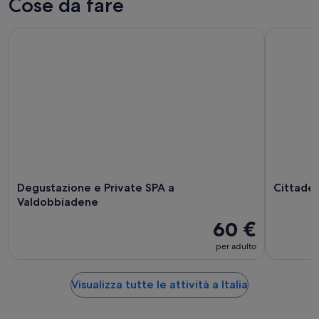
Cose da fare
Degustazione e Private SPA a Valdobbiadene
Cittadella
Degustazione e Private SPA a
Cittadel
Valdobbiadene
60 €
per adulto
Visualizza tutte le attività a Italia