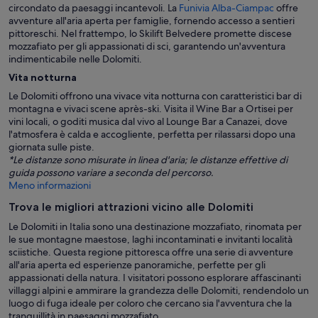
circondato da paesaggi incantevoli. La
Funivia Alba-Ciampac
offre
avventure all'aria aperta per famiglie, fornendo accesso a sentieri
pittoreschi. Nel frattempo, lo Skilift Belvedere promette discese
mozzafiato per gli appassionati di sci, garantendo un'avventura
indimenticabile nelle Dolomiti.
Vita notturna
Le Dolomiti offrono una vivace vita notturna con caratteristici bar di
montagna e vivaci scene après-ski. Visita il Wine Bar a Ortisei per
vini locali, o goditi musica dal vivo al Lounge Bar a Canazei, dove
l'atmosfera è calda e accogliente, perfetta per rilassarsi dopo una
giornata sulle piste.
*Le distanze sono misurate in linea d'aria; le distanze effettive di
guida possono variare a seconda del percorso.
Meno informazioni
Trova le migliori attrazioni vicino alle Dolomiti
Le Dolomiti in Italia sono una destinazione mozzafiato, rinomata per
le sue montagne maestose, laghi incontaminati e invitanti località
sciistiche. Questa regione pittoresca offre una serie di avventure
all'aria aperta ed esperienze panoramiche, perfette per gli
appassionati della natura. I visitatori possono esplorare affascinanti
villaggi alpini e ammirare la grandezza delle Dolomiti, rendendolo un
luogo di fuga ideale per coloro che cercano sia l'avventura che la
tranquillità in paesaggi mozzafiato.