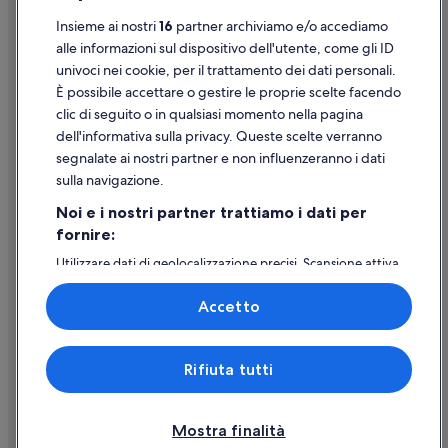
Insieme ai nostri
16
partner archiviamo e/o accediamo
Supporto
alle informazioni sul dispositivo dell'utente, come gli ID
univoci nei cookie, per il trattamento dei dati personali.
Assistenza clienti
È possibile accettare o gestire le proprie scelte facendo
Contattaci
clic di seguito o in qualsiasi momento nella pagina
dell'informativa sulla privacy. Queste scelte verranno
Come cancellare un volo
segnalate ai nostri partner e non influenzeranno i dati
Come modificare la prenotazione di un hotel o una casa vacanze
sulla navigazione.
Tempistiche per i rimborsi
Noi e i nostri partner trattiamo i dati per
fornire:
Utilizzare un coupon Expedia
Utilizzare dati di geolocalizzazione precisi. Scansione attiva
Documenti per i viaggi internazionali
delle caratteristiche del dispositivo ai fini
dell’identificazione. Archiviare informazioni su dispositivo
Accetto
e/o accedervi. Pubblicità e contenuti personalizzati,
misurazione delle prestazioni dei contenuti e degli
annunci, ricerche sul pubblico, sviluppo di servizi.
Expedia, Inc. non è responsabile dei contenuti di siti esterni.
Rifiuta tutti
Elenco dei partner (fornitori)
© 2026 Expedia, Inc., una società di Expedia Group. Tutti i diritti riservati.
Expedia e il logo di Expedia sono marchi registrati o marchi di Expedia,
Inc.
Mostra finalità