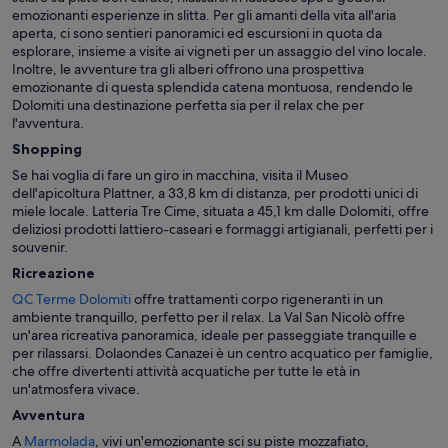
emozionanti esperienze in slitta. Per gli amanti della vita all'aria
aperta, ci sono sentieri panoramici ed escursioni in quota da
esplorare, insieme a visite ai vigneti per un assaggio del vino locale.
Inoltre, le avventure tra gli alberi offrono una prospettiva
emozionante di questa splendida catena montuosa, rendendo le
Dolomiti una destinazione perfetta sia per il relax che per
l'avventura.
Shopping
Se hai voglia di fare un giro in macchina, visita il Museo
dell'apicoltura Plattner, a 33,8 km di distanza, per prodotti unici di
miele locale. Latteria Tre Cime, situata a 45,1 km dalle Dolomiti, offre
deliziosi prodotti lattiero-caseari e formaggi artigianali, perfetti per i
souvenir.
Ricreazione
QC Terme Dolomiti
offre trattamenti corpo rigeneranti in un
ambiente tranquillo, perfetto per il relax. La Val San Nicolò offre
un'area ricreativa panoramica, ideale per passeggiate tranquille e
per rilassarsi. Dolaondes Canazei è un centro acquatico per famiglie,
che offre divertenti attività acquatiche per tutte le età in
un'atmosfera vivace.
Avventura
A
Marmolada
, vivi un'emozionante sci su piste mozzafiato,