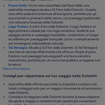
Passo Sella:
Vivi le viste mozzafiato dal Passo Sella, una
splendida montagna situata a 12,9 km dalle Dolomiti. Questa
zona offre esilaranti avventure all'aria aperta, perfette per gli
escursionisti e gli amanti della natura, con paesaggi spettacolari
che catturano l'essenza delle Dolomiti.
Lago Fedaia:
A soli 6,4 km dalle Dolomiti, il Lago Fedaia è un
lago pittoresco ideale per una fuga romantica. Goditi le sue
spiagge serene e i paesaggi mozzafiato, rendendolo un luogo
eccellente per passeggiate tranquille, picnic o semplicemente
per immergersi nella bellezza naturale.
Val Venegia:
Situata a 12,9 km dalle Dolomiti, la Val Venegia è
una riserva naturale affascinante che offre un rifugio di pace.
Esplora i suoi paesaggi lussureggianti e la fauna selvatica
diversificata, perfetta per chi cerca tranquillità e un legame con
la natura.
Meno informazioni
Consigli per risparmiare sul tuo viaggio nelle Dolomiti
Approfitta delle offerte pacchetto su Expedia e combina voli,
hotel o noleggio auto per un viaggio conveniente ed economico
nelle Dolomiti.
Considera di viaggiare nelle Dolomiti durante la bassa stagione
(da aprile a maggio e novembre) per opzioni più convenienti.