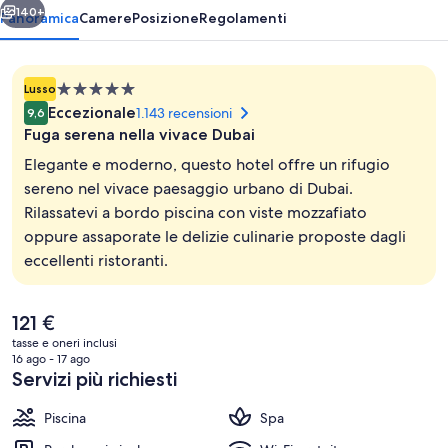
140+
Panoramica
Camere
Posizione
Regolamenti
Struttura
Lusso
a
Eccezionale
1.143 recensioni
9,6
5.0
Fuga serena nella vivace Dubai
stelle
Elegante e moderno, questo hotel offre un rifugio
sereno nel vivace paesaggio urbano di Dubai.
Rilassatevi a bordo piscina con viste mozzafiato
Piscina all'aperto, ombrelloni da piscina
oppure assaporate le delizie culinarie proposte dagli
eccellenti ristoranti.
Il
121 €
prezzo
tasse e oneri inclusi
attuale
16 ago - 17 ago
è
Servizi più richiesti
121 €
Piscina
Spa