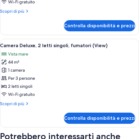
Executive,
Wi-Fi gratuito
2
Altri
Scopri di più
letti
dettagli
singoli
per
Controlla disponibilità e prezzi
Camera
Executive,
2
Apri
Camera d'albergo con due letti, un tavo
10
letti
Camera Deluxe, 2 letti singoli, fumatori (View)
tutte
singoli
Vista mare
le
44 m²
foto
per
1 camera
Camera
Per 3 persone
Deluxe,
2 letti singoli
2
Wi-Fi gratuito
letti
Altri
Scopri di più
singoli,
dettagli
fumatori
per
Controlla disponibilità e prezzi
(View)
Camera
Deluxe,
2
Potrebbero interessarti anche
letti