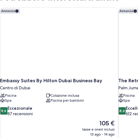
singoli,
fumatori
Embassy Suites By Hilton Dubai Business Bay
The Retr
Annuncio
Annuncio
(View)
Embassy Suites By Hilton Dubai Business Bay
The Retr
Centro di Dubai
Palm Jume
Piscina
Colazione inclusa
Piscina
Spa
Piscina per bambini
Spa
9.6
8.6
Eccezionale
Eccel
9,6
8,6
su
su
87 recensioni
612 re
10,
10,
Il
105 €
Eccezionale,
Eccellente
prezzo
tasse e oneri inclusi
87
612
attuale
13 ago - 14 ago
recensioni
recensioni