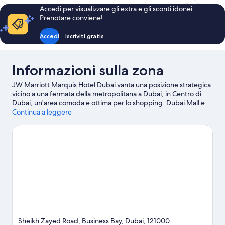
è
Accedi per visualizzare gli extra e gli sconti idonei.
105 €
Prenotare conviene!
Accedi
Iscriviti gratis
Informazioni sulla zona
JW Marriott Marquis Hotel Dubai vanta una posizione strategica
vicino a una fermata della metropolitana a Dubai, in Centro di
Dubai, un'area comoda e ottima per lo shopping. Dubai Mall e
Mall of the Emirates sono due tappe fondamentali per tutti gli
Continua a leggere
amanti dello shopping. Tra le principali attrazioni della zona ci
sono invece Wild Wadi e Aquaventure. Burj Khalifa e Ski Dubai
sono altri due luoghi da visitare consigliati. Scopri le divertenti
iniziative sportive della zona, tra cui kayak e snorkeling; se invece
preferisci non entrare in acqua, nelle vicinanze puoi dedicarti ad
attività come paracadutismo e equitazione.
Vai alla guida
turistica di Dubai
Sheikh Zayed Road, Business Bay, Dubai, 121000