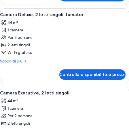
Deluxe,
angolo
1
Apri
Camera d'albergo con un letto grande, u
6
letto
Camera Deluxe, 2 letti singoli, fumatori
tutte
king,
44 m²
ad
le
angolo
1 camera
foto
per
Per 3 persone
Camera
2 letti singoli
Deluxe,
Wi-Fi gratuito
2
Altri
Scopri di più
letti
dettagli
singoli,
per
Controlla disponibilità e prezzi
Camera
fumatori
Deluxe,
2
Apri
Camera d'albergo con due letti, un divan
5
letti
Camera Executive, 2 letti singoli
tutte
singoli,
44 m²
fumatori
le
1 camera
foto
per
Per 2 persone
Camera
2 letti singoli