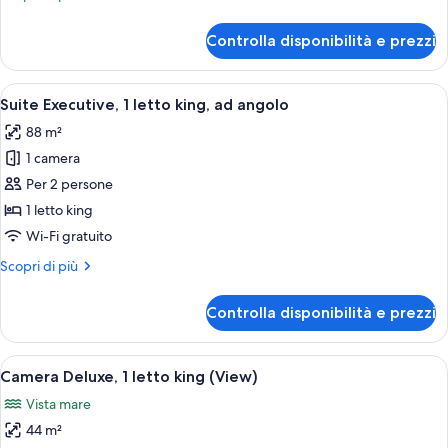
letto
dettagli
king
per
Controlla disponibilità e prezzi
Camera
Deluxe,
1
Apri
Camera d'albergo moderna con una grand
5
letto
Suite Executive, 1 letto king, ad angolo
tutte
king
88 m²
le
1 camera
foto
per
Per 2 persone
Suite
1 letto king
Executive,
Wi-Fi gratuito
1
Altri
Scopri di più
letto
dettagli
king,
per
Controlla disponibilità e prezzi
Suite
ad
Executive,
angolo
1
Apri
Camera d'albergo con un letto, due pol
9
letto
Camera Deluxe, 1 letto king (View)
tutte
king,
Vista mare
ad
le
angolo
44 m²
foto