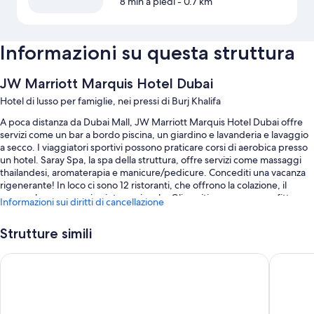
8 min a piedi
- 0.7 km
Informazioni su questa struttura
JW Marriott Marquis Hotel Dubai
Hotel di lusso per famiglie, nei pressi di Burj Khalifa
A poca distanza da Dubai Mall, JW Marriott Marquis Hotel Dubai offre
servizi come un bar a bordo piscina, un giardino e lavanderia e lavaggio
a secco. I viaggiatori sportivi possono praticare corsi di aerobica presso
un hotel. Saray Spa, la spa della struttura, offre servizi come massaggi
thailandesi, aromaterapia e manicure/pedicure. Concediti una vacanza
rigenerante! In loco ci sono 12 ristoranti, che offrono la colazione, il
pranzo, la cena e cucina internazionale. Gli ospiti possono approfittare
Informazioni sui diritti di cancellazione
dei seguenti servizi: il Wi-Fi gratuito in camera, 5 dei bar e una palestra
aperta giorno e notte.
Strutture simili
Gli altri servizi includono:
Shangri-La Dubai
The First
Una piscina all'aperto e una piscina per bambini, con lettini,
ombrelloni da piscina e un servizio di salvamento in loco
Un parcheggio non assistito e un parcheggio con servizio di ritiro e
riconsegna auto gratuiti