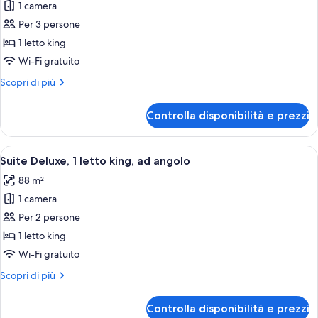
per
1 camera
Camera
Per 3 persone
Deluxe,
1 letto king
1
Wi-Fi gratuito
letto
Altri
Scopri di più
king
dettagli
(View)
per
Controlla disponibilità e prezzi
Camera
Deluxe,
1
Apri
Camera d'albergo moderna con una grand
4
letto
Suite Deluxe, 1 letto king, ad angolo
tutte
king
88 m²
(View)
le
1 camera
foto
per
Per 2 persone
Suite
1 letto king
Deluxe,
Wi-Fi gratuito
1
Altri
Scopri di più
letto
dettagli
king,
per
Controlla disponibilità e prezzi
Suite
ad