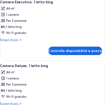
6
Camera Executive, 1 letto king
camere
tutte
44 m²
le
1 camera
foto
per
Per 2 persone
Camera
1 letto king
Executive,
Wi-Fi gratuito
1
Altri
Scopri di più
letto
dettagli
king
per
Controlla disponibilità e prezzi
Camera
Executive,
1
Apri
Una camera d'albergo con un letto gra
6
letto
Camera Deluxe, 1 letto king
tutte
king
44 m²
le
1 camera
foto
per
Per 3 persone
Camera
1 letto king
Deluxe,
Wi-Fi gratuito
1
Altri
Scopri di più