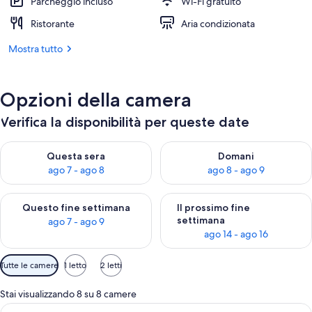
Parcheggio incluso
Wi-Fi gratuito
Ristorante
Aria condizionata
Mostra tutto
Opzioni della camera
Verifica la disponibilità per queste date
Verifica la disponibilità per questa sera, ago 7 - ago 8
Verifica la disponibilità per d
Questa sera
Domani
ago 7 - ago 8
ago 8 - ago 9
Verifica la disponibilità per questo fine settimana, ago 7 - ago
Verifica la disponibilità per il
Questo fine settimana
Il prossimo fine
settimana
ago 7 - ago 9
ago 14 - ago 16
Filtri
Tutte le camere
1 letto
2 letti
disponibili
per
Stai visualizzando 8 su 8 camere
le
Apri
Camera d'hotel ai piani alti con vista 