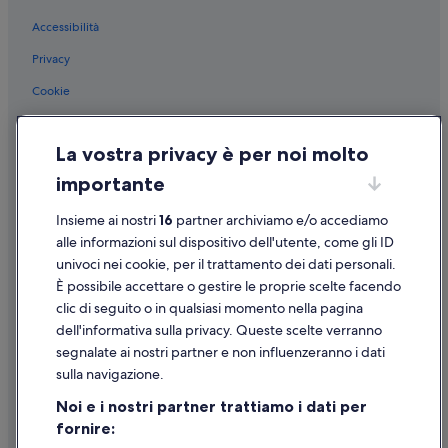
Champagne: Case sull'albero
Accessibilità
Champagne-Ardenne: Hotel con casinò
Champagne-Ardenne: Hotel con piscina
Privacy
Champagne-Ardenne: Hotel di lusso
Cookie
Champagne-Ardenne: Resort e hotel con spa
Condizioni per l'utilizzo
Champagne-Ardenne: Hotel con azienda vinicola
La vostra privacy è per noi molto
Informazioni legali/Contatti
Champagne: Vacanze per soli adulti
importante
Linee guida sui contenuti e segnalazione dei contenuti
Champagne: Boutique hotel
Insieme ai nostri
16
partner archiviamo e/o accediamo
Supporto
Champagne-Ardenne: hotel a 5 stelle
alle informazioni sul dispositivo dell'utente, come gli ID
univoci nei cookie, per il trattamento dei dati personali.
Cantone di Avize: hotel a 5 stelle
Assistenza clienti
È possibile accettare o gestire le proprie scelte facendo
Etoges: hotel a 3 stelle
Contattaci
clic di seguito o in qualsiasi momento nella pagina
Champagne-Ardenne: hotel Logis International Services
dell'informativa sulla privacy. Queste scelte verranno
Come cancellare un volo
segnalate ai nostri partner e non influenzeranno i dati
Champagne-Ardenne: hotel Relais & Chateaux
Come modificare la prenotazione di un hotel o una casa vacanze
sulla navigazione.
Tempistiche per i rimborsi
Noi e i nostri partner trattiamo i dati per
fornire:
Utilizzare un coupon Expedia