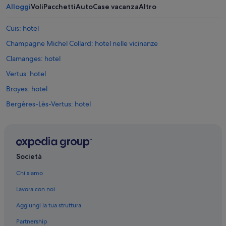
Alloggi
Voli
Pacchetti
Auto
Case vacanza
Altro
Cuis: hotel
Champagne Michel Collard: hotel nelle vicinanze
Clamanges: hotel
Vertus: hotel
Broyes: hotel
Bergères-Lès-Vertus: hotel
Sud Marnais: hotel
Champagne Launois: hotel nelle vicinanze
Oyes: hotel
Società
Etoges: hotel
Chi siamo
Le Mesnil-sur-Oger: hotel
Lavora con noi
Chalons-Vatry: hotel nelle vicinanze
Aggiungi la tua struttura
Cramant: hotel
Partnership
Matougues: hotel