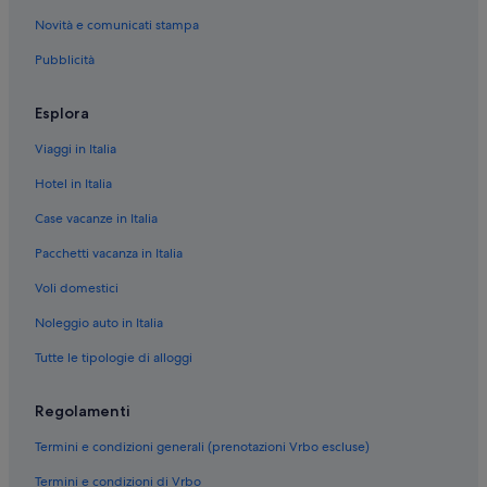
Novità e comunicati stampa
Épernay: hotel nelle vicinanze
Pubblicità
Cantone di Avize: hotel
Fère-Champenoise: hotel
Esplora
Grauves: hotel
Viaggi in Italia
Cantone di Avize: B&B
Hotel in Italia
Cramant: Ville
Case vacanze in Italia
Champagne-Ardenne: Motel
Pacchetti vacanza in Italia
Champagne-Ardenne: Cottage
Voli domestici
Champagne-Ardenne: Case sull'albero
Champagne-Ardenne: Agriturismi
Noleggio auto in Italia
Champagne-Ardenne: Castelli
Tutte le tipologie di alloggi
Champagne-Ardenne: Case galleggianti
Regolamenti
Champagne: Agriturismi
Termini e condizioni generali (prenotazioni Vrbo escluse)
Champagne: Residence
Termini e condizioni di Vrbo