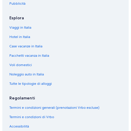
l
Pubblicità
a
s
e
Esplora
g
u
Viaggi in Italia
e
n
Hotel in Italia
t
Case vacanze in Italia
e
d
Pacchetti vacanza in Italia
e
s
Voli domestici
t
i
Noleggio auto in Italia
n
Tutte le tipologie di alloggi
a
z
i
Regolamenti
o
n
Termini e condizioni generali (prenotazioni Vrbo escluse)
e
:
Termini e condizioni di Vrbo
H
o
Accessibilità