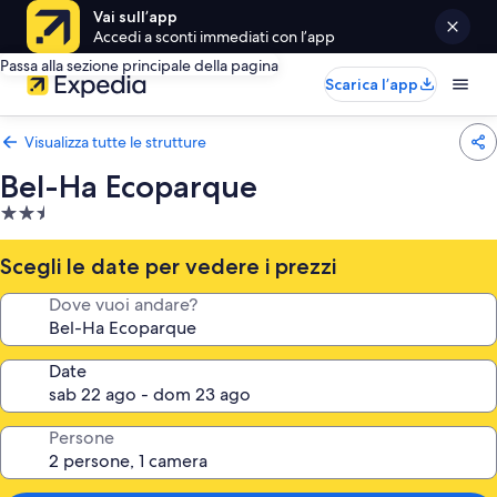
Vai sull’app
Accedi a sconti immediati con l’app
Passa alla sezione principale della pagina
Scarica l’app
Visualizza tutte le strutture
Bel-Ha Ecoparque
Struttura
a
2.5
Scegli le date per vedere i prezzi
stelle
Dove vuoi andare?
Date
Persone