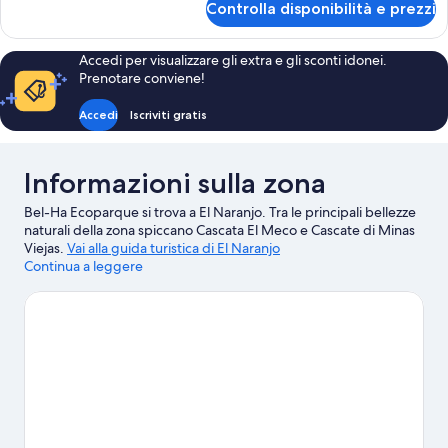
Controlla disponibilità e prezzi
Tripla
Standard
Accedi per visualizzare gli extra e gli sconti idonei.
Prenotare conviene!
Accedi
Iscriviti gratis
Informazioni sulla zona
Bel-Ha Ecoparque si trova a El Naranjo. Tra le principali bellezze
naturali della zona spiccano Cascata El Meco e Cascate di Minas
Viejas.
Vai alla guida turistica di El Naranjo
Continua a leggere
Mostra altri lodge a El Naranjo