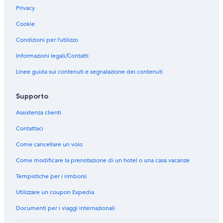
t
Privacy
e
l
Cookie
T
A
Condizioni per l'utilizzo
Y
H
Informazioni legali/Contatti
A
Linee guida sui contenuti e segnalazione dei contenuti
Supporto
Assistenza clienti
Contattaci
Come cancellare un volo
Come modificare la prenotazione di un hotel o una casa vacanze
Tempistiche per i rimborsi
Utilizzare un coupon Expedia
Documenti per i viaggi internazionali