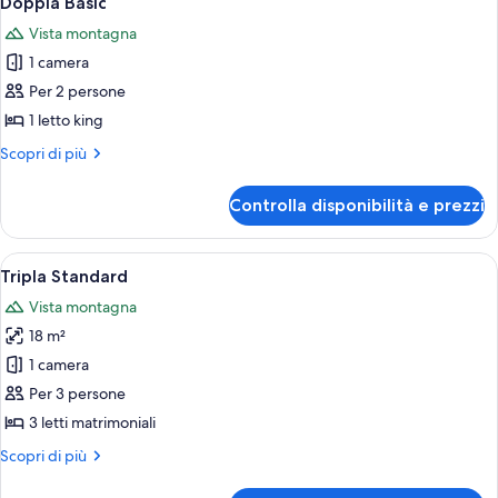
Doppia Basic
tutte
Vista montagna
le
1 camera
foto
per
Per 2 persone
Doppia
1 letto king
Basic
Altri
Scopri di più
dettagli
per
Controlla disponibilità e prezzi
Doppia
Basic
Apri
Tripla Standard | Lenzuola
3
Tripla Standard
tutte
Vista montagna
le
18 m²
foto
per
1 camera
Tripla
Per 3 persone
Standard
3 letti matrimoniali
Altri
Scopri di più
dettagli
per