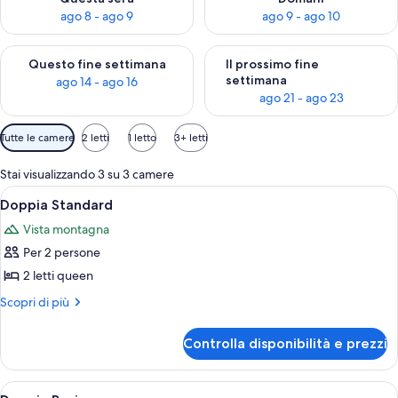
ago 8 - ago 9
ago 9 - ago 10
Verifica la disponibilità per questo fine settimana, ago 14 - ag
Verifica la disponibilità per i
Questo fine settimana
Il prossimo fine
settimana
ago 14 - ago 16
ago 21 - ago 23
Filtri
Tutte le camere
2 letti
1 letto
3+ letti
disponibili
per
Stai visualizzando 3 su 3 camere
le
Apri
Doppia Standard | Lenzuola
4
Doppia Standard
camere
tutte
Vista montagna
le
Per 2 persone
foto
per
2 letti queen
Doppia
Altri
Scopri di più
Standard
dettagli
per
Controlla disponibilità e prezzi
Doppia
Standard
Apri
Doppia Basic | Lenzuola
5