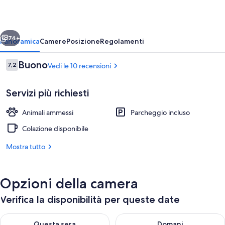
ietro
Avanti
74+
Panoramica
Camere
Posizione
Regolamenti
Recensioni
Buono
7,2
Vedi le 10 recensioni
7,2 su 10
Servizi più richiesti
Animali ammessi
Parcheggio incluso
Colazione disponibile
Mostra tutto
Dettaglio interni
Opzioni della camera
Verifica la disponibilità per queste date
Verifica la disponibilità per questa sera, ago 8 - ago 9
Verifica la disponibilità per d
Questa sera
Domani