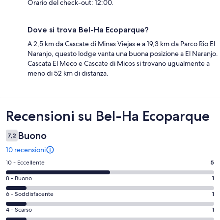
Orario del check-out: 12:00.
Dove si trova Bel-Ha Ecoparque?
A 2,5 km da Cascate di Minas Viejas e a 19,3 km da Parco Rio El
Naranjo, questo lodge vanta una buona posizione a El Naranjo.
Cascata El Meco e Cascate di Micos si trovano ugualmente a
meno di 52 km di distanza.
Recensioni
Recensioni su Bel-Ha Ecoparque
Buono
7,2
10 recensioni
Valutazione
10 - Eccellente
5
di
Valutazione
8 - Buono
1
10
di
-
Valutazione
6 - Soddisfacente
1
8
Eccellente.
di
-
Valutazione
4 - Scarso
1
5
6