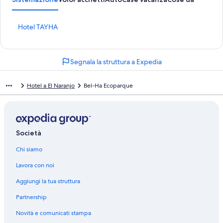
L
Hotel TAYHA
i
n
k
Segnala la struttura a Expedia
c
h
e
Hotel a El Naranjo
Bel-Ha Ecoparque
a
p
r
e
l
Società
a
p
Chi siamo
a
g
Lavora con noi
i
n
Aggiungi la tua struttura
a
d
Partnership
e
Novità e comunicati stampa
l