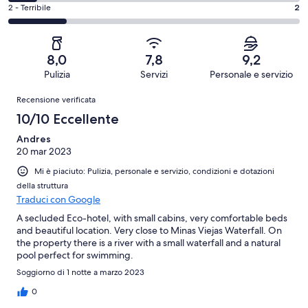
Buono.
di
su
-
Valutazione
2 - Terribile
2
1
4
10
Soddisfacente.
di
su
-
recensioni
1
2
10
Scarso.
su
-
recensioni
1
8,0
7,8
9,2
10
Terribile.
su
Pulizia
Servizi
Personale e servizio
recensioni
2
10
Recensioni
su
Recensione verificata
recensioni
10
10/10 Eccellente
recensioni
Andres
20 mar 2023
Mi è piaciuto: Pulizia, personale e servizio, condizioni e dotazioni
della struttura
Traduci con Google
A secluded Eco-hotel, with small cabins, very comfortable beds
and beautiful location. Very close to Minas Viejas Waterfall. On
the property there is a river with a small waterfall and a natural
pool perfect for swimming.
Soggiorno di 1 notte a marzo 2023
0