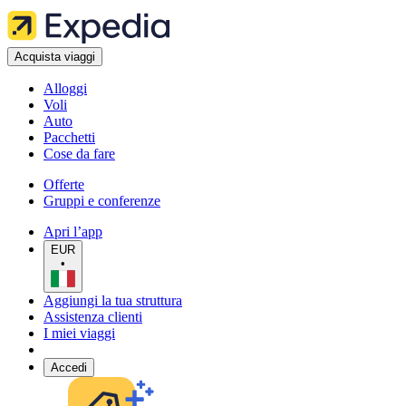
Acquista viaggi
Alloggi
Voli
Auto
Pacchetti
Cose da fare
Offerte
Gruppi e conferenze
Apri l’app
EUR
•
Aggiungi la tua struttura
Assistenza clienti
I miei viaggi
Accedi