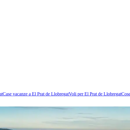
at
Case vacanze a El Prat de Llobregat
Voli per El Prat de Llobregat
Cose