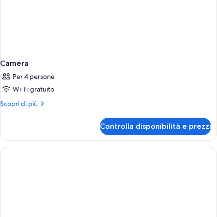
Camera
Per 4 persone
Wi-Fi gratuito
Altri
Scopri di più
dettagli
per
Controlla disponibilità e prezzi
Camera