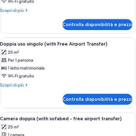
Wi-Fi gratuito
with
Altri
Scopri di più
Transfer
dettagli
to
per
Controlla disponibilità e prezzi
Cruise
the
Package
Port
with
Apri
Una camera d'albergo con un letto gra
10
Transfer
Doppia uso singolo (with Free Airport Transfer)
tutte
to
25 m²
the
le
Port
Per 1 persona
foto
per
1 letto matrimoniale
Doppia
Wi-Fi gratuito
uso
Altri
Scopri di più
singolo
dettagli
(with
per
Controlla disponibilità e prezzi
Doppia
Free
uso
Airport
singolo
Apri
Camera d'albergo con due letti, una sc
Transfer)
10
(with
Camera doppia (with sofabed - free airport transfer)
tutte
Free
25 m²
Airport
le
Transfer)
1 camera