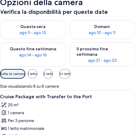
Opzioni della camera
Verifica la disponibilità per queste date
Verifica la disponibilità per questa sera, ago 9 - ago 10
Verifica la disponibilità per d
Questa sera
Domani
ago 9 - ago 10
ago 10 - ago 11
Verifica la disponibilità per questo fine settimana, ago 14 - ag
Verifica la disponibilità per i
Questo fine settimana
Il prossimo fine
settimana
ago 14 - ago 16
ago 21 - ago 23
Filtri
Tutte le camere
1 letto
2 letti
3+ letti
disponibili
per
Stai visualizzando 8 su 8 camere
le
Apri
Una nave da crociera, la MSC Splendi
10
Cruise Package with Transfer to the Port
camere
tutte
25 m²
le
1 camera
foto
per
Per 3 persone
Cruise
1 letto matrimoniale
Package