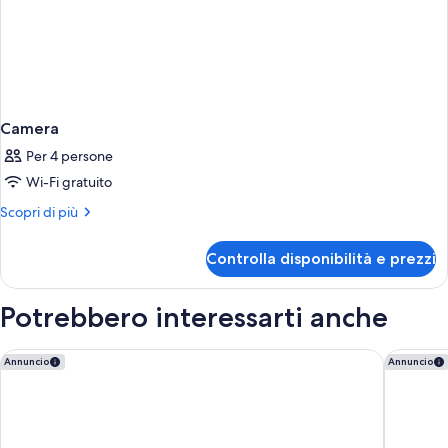
Camera
Per 4 persone
Wi-Fi gratuito
Altri
Scopri di più
dettagli
per
Controlla disponibilità e prezzi
Camera
Potrebbero interessarti anche
Moxy Barcelona
BLESS B
Annuncio
Annuncio