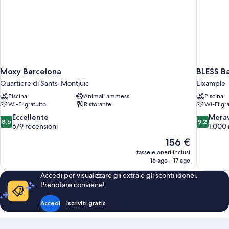
Moxy Barcelona
BLESS B
Quartiere di Sants-Montjuïc
Eixample
Piscina
Animali ammessi
Piscina
Wi-Fi gratuito
Ristorante
Wi-Fi gra
8.6
9.2
Eccellente
Merav
8,6
9,2
su
su
679 recensioni
1.000 
10,
10,
Il
156 €
Eccellente,
Meraviglio
prezzo
tasse e oneri inclusi
679
1.000
attuale
16 ago - 17 ago
recensioni
recensioni
è
Accedi per visualizzare gli extra e gli sconti idonei.
156 €
Prenotare conviene!
Accedi
Iscriviti gratis