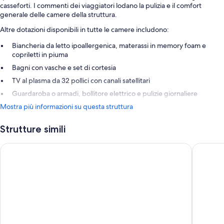
casseforti. I commenti dei viaggiatori lodano la pulizia e il comfort
generale delle camere della struttura.
Altre dotazioni disponibili in tutte le camere includono:
Biancheria da letto ipoallergenica, materassi in memory foam e
copriletti in piuma
Bagni con vasche e set di cortesia
TV al plasma da 32 pollici con canali satellitari
Guardaroba o armadi, bollitore elettrico e pulizie giornaliere
Mostra più informazioni su questa struttura
Strutture simili
Barcelona Airport Hotel
Alexandr