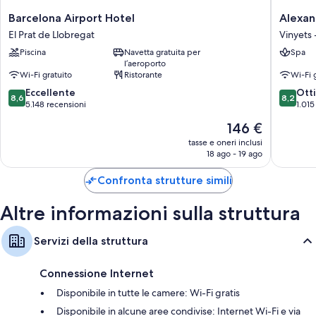
Barcelona
Alexand
Barcelona Airport Hotel
Alexan
Airport
FrontAir
El Prat de Llobregat
Vinyets 
Hotel
Congres
Piscina
Navetta gratuita per
Spa
El
Vinyets
l’aeroporto
Prat
-
Wi-Fi gratuito
Ristorante
Wi-Fi 
de
Molí
8.6
8.2
Llobregat
Eccellente
Vell
Ott
8,6
8,2
su
su
5.148 recensioni
1.015
10,
10,
Il
146 €
Eccellente,
Ottimo,
prezzo
5.148
1.015
tasse e oneri inclusi
attuale
18 ago - 19 ago
recensioni
recensio
è
146 €
Confronta strutture simili
Altre informazioni sulla struttura
Servizi della struttura
Connessione Internet
Disponibile in tutte le camere: Wi-Fi gratis
Disponibile in alcune aree condivise: Internet Wi-Fi e via