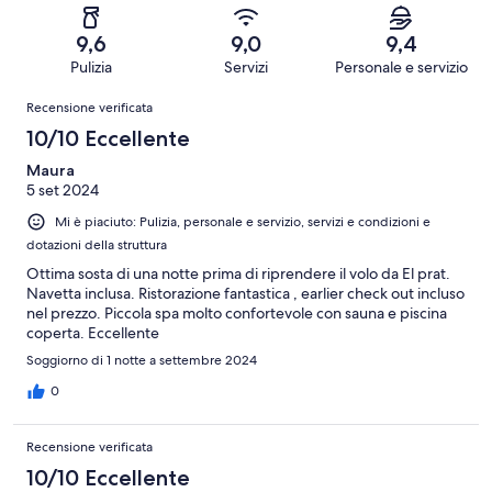
recensioni
84
2
1451
Scarso.
su
-
recensioni
26
9,6
9,0
9,4
1451
Terribile.
su
Pulizia
Servizi
Personale e servizio
recensioni
24
1451
Recensioni
su
Recensione verificata
recensioni
1451
10/10 Eccellente
recensioni
Maura
5 set 2024
Mi è piaciuto: Pulizia, personale e servizio, servizi e condizioni e
dotazioni della struttura
Ottima sosta di una notte prima di riprendere il volo da El prat.
Navetta inclusa. Ristorazione fantastica , earlier check out incluso
nel prezzo. Piccola spa molto confortevole con sauna e piscina
coperta. Eccellente
Soggiorno di 1 notte a settembre 2024
0
Recensione verificata
10/10 Eccellente