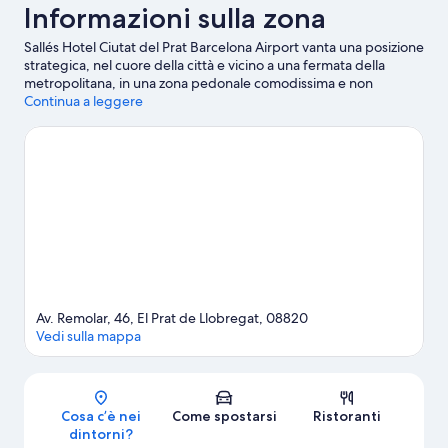
Informazioni sulla zona
Sallés Hotel Ciutat del Prat Barcelona Airport vanta una posizione
strategica, nel cuore della città e vicino a una fermata della
metropolitana, in una zona pedonale comodissima e non
distante dall'aeroporto. Casa Milà e Parco Güell sono due delle
Continua a leggere
principali attrazioni culturali della zona. Per gli amanti dello
shopping, invece, due tappe assolutamente da non perdere
sono La Rambla e Passeig de Gràcia. Anche Museo FC Barcelona
e Centro di Formazione La Masia meritano una visita.
Vai alla
guida turistica di El Prat de Llobregat
Av. Remolar, 46, El Prat de Llobregat, 08820
Vedi sulla mappa
Mappa
Cosa c’è nei
Come spostarsi
Ristoranti
dintorni?