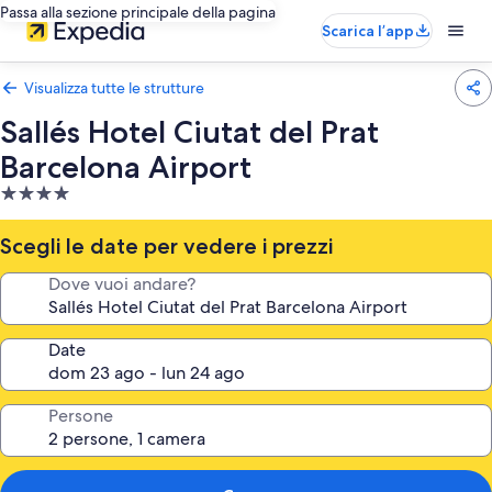
Passa alla sezione principale della pagina
Scarica l’app
Visualizza tutte le strutture
Sallés Hotel Ciutat del Prat
Barcelona Airport
Struttura
a
4.0
Scegli le date per vedere i prezzi
stelle
Dove vuoi andare?
Date
Persone