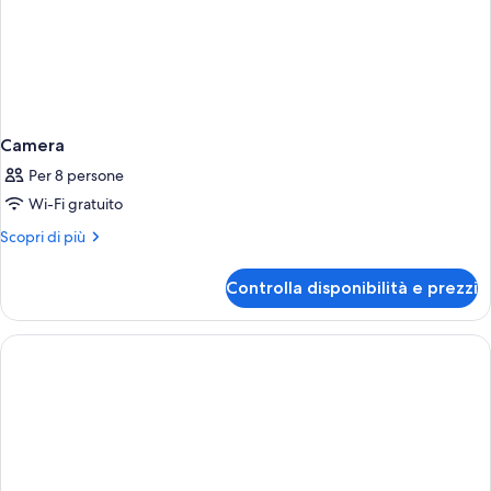
Camera
Per 8 persone
Wi-Fi gratuito
Altri
Scopri di più
dettagli
per
Controlla disponibilità e prezzi
Camera