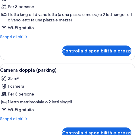
foto
per
Per 3 persone
Camera
1 letto king e 1 divano letto (a una piazza e mezza) o 2 letti singoli e 1
divano letto (a una piazza e mezza)
doppia
(with
Wi-Fi gratuito
sofabed
Altri
Scopri di più
-
dettagli
per
free
Controlla disponibilità e prezzi
Camera
airport
doppia
transfer)
(with
Apri
Una moderna camera d'hotel con un gran
8
sofabed
Camera doppia (parking)
tutte
-
25 m²
free
le
airport
1 camera
foto
transfer)
per
Per 3 persone
Camera
1 letto matrimoniale o 2 letti singoli
doppia
Wi-Fi gratuito
(parking)
Altri
Scopri di più
dettagli
per
Controlla disponibilità e prezzi
Camera