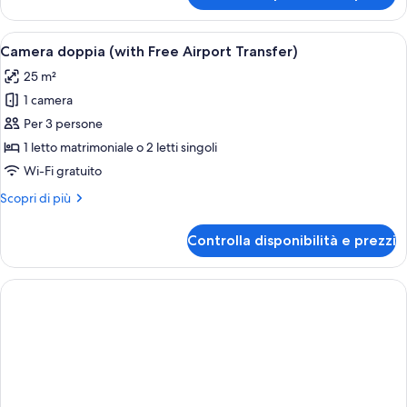
doppia
(parking)
Apri
Una camera d'albergo con due letti, un
10
Camera doppia (with Free Airport Transfer)
tutte
25 m²
le
1 camera
foto
per
Per 3 persone
Camera
1 letto matrimoniale o 2 letti singoli
doppia
Wi-Fi gratuito
(with
Altri
Scopri di più
Free
dettagli
Airport
per
Controlla disponibilità e prezzi
Camera
Transfer)
doppia
(with
Free
Airport
Transfer)