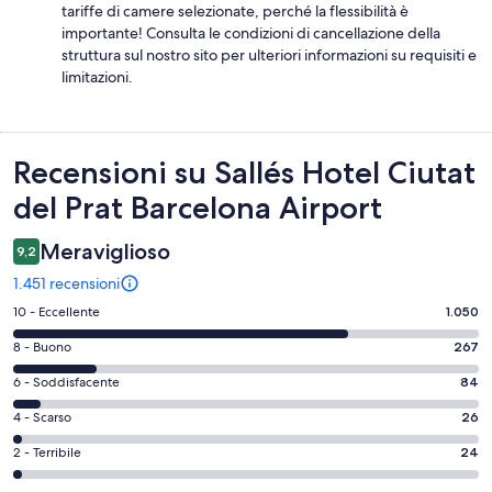
tariffe di camere selezionate, perché la flessibilità è
importante! Consulta le condizioni di cancellazione della
struttura sul nostro sito per ulteriori informazioni su requisiti e
limitazioni.
Recensioni
Recensioni su Sallés Hotel Ciutat
del Prat Barcelona Airport
Meraviglioso
9,2
1.451 recensioni
Valutazione
10 - Eccellente
1.050
di
Valutazione
8 - Buono
267
10
di
-
Valutazione
6 - Soddisfacente
84
8
Eccellente.
di
-
Valutazione
4 - Scarso
26
1050
6
Buono.
di
su
-
Valutazione
2 - Terribile
24
267
4
1451
Soddisfacente.
di
su
-