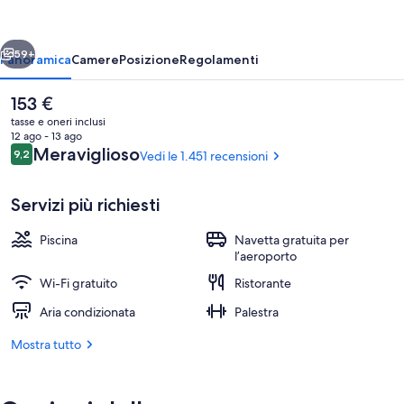
del
Prat
ietro
Avanti
Barcelona
59+
Panoramica
Camere
Posizione
Regolamenti
Airport
Il
153 €
prezzo
tasse e oneri inclusi
attuale
12 ago - 13 ago
è
Recensioni
Meraviglioso
9,2
Vedi le 1.451 recensioni
9,2 su 10
153 €
Servizi più richiesti
Piscina
Navetta gratuita per
Ristorante
l’aeroporto
Wi-Fi gratuito
Ristorante
Aria condizionata
Palestra
Mostra tutto