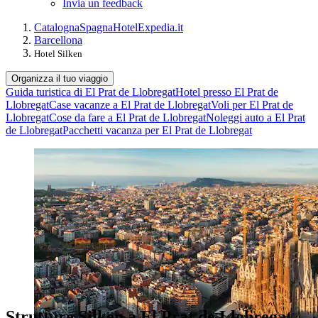
Invia un feedback
Catalogna
Spagna
Hotel
Expedia.it
Barcellona
Hotel Silken
Organizza il tuo viaggio
Guida turistica di El Prat de Llobregat
Hotel presso El Prat de
Llobregat
Case vacanze a El Prat de Llobregat
Voli per El Prat de
Llobregat
Cose da fare a El Prat de Llobregat
Noleggi auto a El Prat
de Llobregat
Pacchetti vacanza per El Prat de Llobregat
Strutture Silken a El Prat de Llobregat