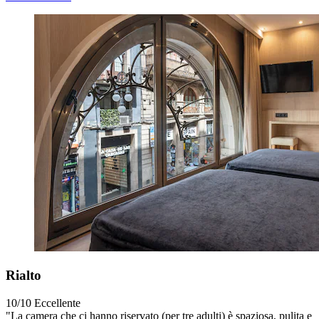
Rialto
10/10
Eccellente
"La camera che ci hanno riservato (per tre adulti) è spaziosa, pulita e