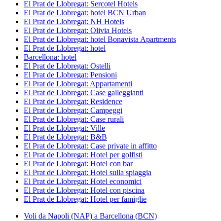
El Prat de Llobregat: Sercotel Hotels
El Prat de Llobregat: hotel BCN Urban
El Prat de Llobregat: NH Hotels
El Prat de Llobregat: Olivia Hotels
El Prat de Llobregat: hotel Bonavista Apartments
El Prat de Llobregat: hotel
Barcellona: hotel
El Prat de Llobregat: Ostelli
El Prat de Llobregat: Pensioni
El Prat de Llobregat: Appartamenti
El Prat de Llobregat: Case galleggianti
El Prat de Llobregat: Residence
El Prat de Llobregat: Campeggi
El Prat de Llobregat: Case rurali
El Prat de Llobregat: Ville
El Prat de Llobregat: B&B
El Prat de Llobregat: Case private in affitto
El Prat de Llobregat: Hotel per golfisti
El Prat de Llobregat: Hotel con bar
El Prat de Llobregat: Hotel sulla spiaggia
El Prat de Llobregat: Hotel economici
El Prat de Llobregat: Hotel con piscina
El Prat de Llobregat: Hotel per famiglie
Voli da Napoli (NAP) a Barcellona (BCN)