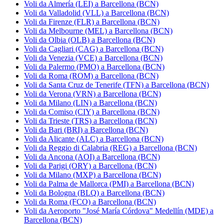
Voli da Almería (LEI) a Barcellona (BCN)
Voli da Valladolid (VLL) a Barcellona (BCN)
Voli da Firenze (FLR) a Barcellona (BCN)
Voli da Melbourne (MEL) a Barcellona (BCN)
Voli da Olbia (OLB) a Barcellona (BCN)
Voli da Cagliari (CAG) a Barcellona (BCN)
Voli da Venezia (VCE) a Barcellona (BCN)
Voli da Palermo (PMO) a Barcellona (BCN)
Voli da Roma (ROM) a Barcellona (BCN)
Voli da Santa Cruz de Tenerife (TFN) a Barcellona (BCN)
Voli da Verona (VRN) a Barcellona (BCN)
Voli da Milano (LIN) a Barcellona (BCN)
Voli da Comiso (CIY) a Barcellona (BCN)
Voli da Trieste (TRS) a Barcellona (BCN)
Voli da Bari (BRI) a Barcellona (BCN)
Voli da Alicante (ALC) a Barcellona (BCN)
Voli da Reggio di Calabria (REG) a Barcellona (BCN)
Voli da Ancona (AOI) a Barcellona (BCN)
Voli da Parigi (ORY) a Barcellona (BCN)
Voli da Milano (MXP) a Barcellona (BCN)
Voli da Palma de Mallorca (PMI) a Barcellona (BCN)
Voli da Bologna (BLQ) a Barcellona (BCN)
Voli da Roma (FCO) a Barcellona (BCN)
Voli da Aeroporto "José María Córdova" Medellín (MDE) a
Barcellona (BCN)