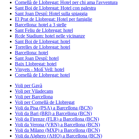
Cornellà de Llobregat: Hotel per chi ama l'avventura
Sant Boi de Llobregat: Hotel con palestra
Sant Joan Despí: Hotel sulla spiaggia
El Prat de Llobregat: Hotel per famiglie
Barcellona: hotel a 3 stelle
Sant Feliu de Llobregat: hotel
Rcde Stadium: hotel nelle vicinanze
Sant Boi de Llobregat: hotel
Torrelles de Llobregat: hotel
Barcellona: hotel
Sant Joan Despí: hotel
Baix Llobregat: hotel
Vinyets - Molí Vell: hotel
Cornellà de Llobregat: hotel
Voli per Gavà
Voli per Viladecans
Voli per Barcellona
Voli per Cornellà de Llobregat
Voli da Pisa (PSA) a Barcellona (BCN)
Voli da Bari (BRI) a Barcellona (BCN)
Voli da Firenze (FLR) a Barcellona (BCN)
Voli da Verona (VRN) a Barcellona (BCN)
Voli da Milano (MXP) a Barcellona (BCN)
Voli da Alghero (AHO) a Barcellona (BCN)