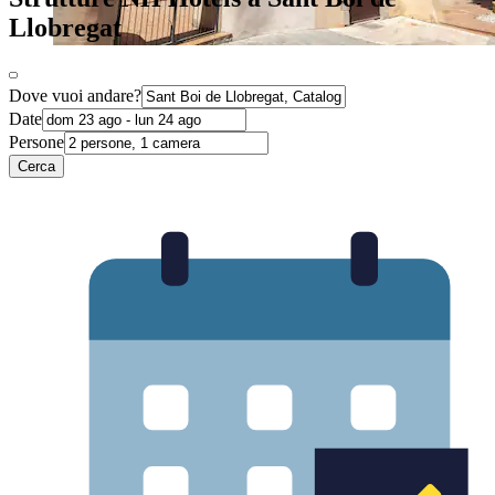
Llobregat
Dove vuoi andare?
Date
Persone
Cerca