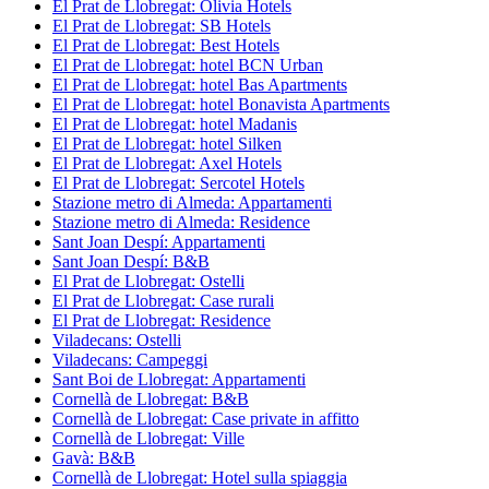
El Prat de Llobregat: Olivia Hotels
El Prat de Llobregat: SB Hotels
El Prat de Llobregat: Best Hotels
El Prat de Llobregat: hotel BCN Urban
El Prat de Llobregat: hotel Bas Apartments
El Prat de Llobregat: hotel Bonavista Apartments
El Prat de Llobregat: hotel Madanis
El Prat de Llobregat: hotel Silken
El Prat de Llobregat: Axel Hotels
El Prat de Llobregat: Sercotel Hotels
Stazione metro di Almeda: Appartamenti
Stazione metro di Almeda: Residence
Sant Joan Despí: Appartamenti
Sant Joan Despí: B&B
El Prat de Llobregat: Ostelli
El Prat de Llobregat: Case rurali
El Prat de Llobregat: Residence
Viladecans: Ostelli
Viladecans: Campeggi
Sant Boi de Llobregat: Appartamenti
Cornellà de Llobregat: B&B
Cornellà de Llobregat: Case private in affitto
Cornellà de Llobregat: Ville
Gavà: B&B
Cornellà de Llobregat: Hotel sulla spiaggia