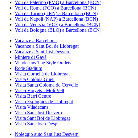
Voli da Palermo (PMO) a Barcellona (BCN)
Voli da Roma (FCO) a Barcellona (BCN)
Voli da Torino (TRN) a Barcellona (BCN)
Voli da Napoli (NAP) a Barcellona (BCN)
Voli da Venezia (VCE) a Barcellona (BCN)
Voli da Bologna (BLQ) a Barcellona (BCN)
Vacanze a Barcellona
Vacanze a Sant Boi de Llobregat
Vacanze a Sant Just Desvern
Miniere di Gavà
Viladecans The Style Outlets
Rcde Stadium
Visita Cornellà de Llobregat
Visita Colònia Güell
Visita Santa Coloma de Cervelló
Visita Vinyets - Molí Vell
Visita Barri Centre
Visita Esplugues de Llobregat
Visita Viladecans
Visita Sant Just Desvern
Visita Sant Boi de Llobregat
Visita Sant Joan Despí
Noleggio auto Sant Just Desvern