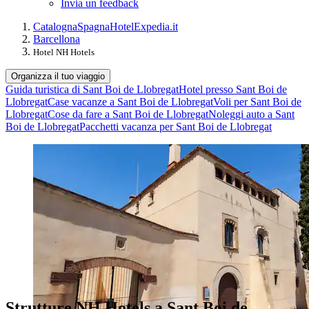
Invia un feedback
Catalogna
Spagna
Hotel
Expedia.it
Barcellona
Hotel NH Hotels
Organizza il tuo viaggio
Guida turistica di Sant Boi de Llobregat
Hotel presso Sant Boi de
Llobregat
Case vacanze a Sant Boi de Llobregat
Voli per Sant Boi de
Llobregat
Cose da fare a Sant Boi de Llobregat
Noleggi auto a Sant
Boi de Llobregat
Pacchetti vacanza per Sant Boi de Llobregat
Strutture NH Hotels a Sant Boi de