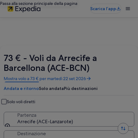
Passa alla sezione principale della pagina
Scarica l’app
73 € - Voli da Arrecife a
Barcellona (ACE-BCN)
Apertura
Mostra volo a 73 € per martedì 22 set 2026
in
Andata e ritorno
Solo andata
Più destinazioni
un’altra
finestra
Solo voli diretti
Partenza
Arrecife (ACE-Lanzarote)
Destinazione