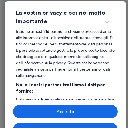
Condizioni per l'utilizzo
La vostra privacy è per noi molto
Informazioni legali/Contatti
importante
Linee guida sui contenuti e segnalazione dei contenuti
Insieme ai nostri
16
partner archiviamo e/o accediamo
Supporto
alle informazioni sul dispositivo dell'utente, come gli ID
univoci nei cookie, per il trattamento dei dati personali.
Assistenza clienti
È possibile accettare o gestire le proprie scelte facendo
Contattaci
clic di seguito o in qualsiasi momento nella pagina
dell'informativa sulla privacy. Queste scelte verranno
Come cancellare un volo
segnalate ai nostri partner e non influenzeranno i dati
Come modificare la prenotazione di un hotel o una casa vacanze
sulla navigazione.
Tempistiche per i rimborsi
Noi e i nostri partner trattiamo i dati per
fornire:
Utilizzare un coupon Expedia
Utilizzare dati di geolocalizzazione precisi. Scansione attiva
Documenti per i viaggi internazionali
delle caratteristiche del dispositivo ai fini
dell’identificazione. Archiviare informazioni su dispositivo
Accetto
e/o accedervi. Pubblicità e contenuti personalizzati,
misurazione delle prestazioni dei contenuti e degli
annunci, ricerche sul pubblico, sviluppo di servizi.
Expedia, Inc. non è responsabile dei contenuti di siti esterni.