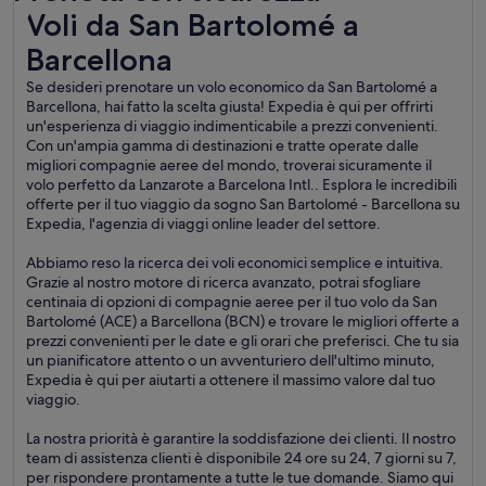
Voli da San Bartolomé a Barcellona
Voli da San Bartolomé a
Barcellona
Se desideri prenotare un volo economico da San Bartolomé a
Barcellona, hai fatto la scelta giusta! Expedia è qui per offrirti
un'esperienza di viaggio indimenticabile a prezzi convenienti.
Con un'ampia gamma di destinazioni e tratte operate dalle
migliori compagnie aeree del mondo, troverai sicuramente il
volo perfetto da Lanzarote a Barcelona Intl.. Esplora le incredibili
offerte per il tuo viaggio da sogno San Bartolomé - Barcellona su
Expedia, l'agenzia di viaggi online leader del settore.
Abbiamo reso la ricerca dei voli economici semplice e intuitiva.
Grazie al nostro motore di ricerca avanzato, potrai sfogliare
centinaia di opzioni di compagnie aeree per il tuo volo da San
Bartolomé (ACE) a Barcellona (BCN) e trovare le migliori offerte a
prezzi convenienti per le date e gli orari che preferisci. Che tu sia
un pianificatore attento o un avventuriero dell'ultimo minuto,
Expedia è qui per aiutarti a ottenere il massimo valore dal tuo
viaggio.
La nostra priorità è garantire la soddisfazione dei clienti. Il nostro
team di assistenza clienti è disponibile 24 ore su 24, 7 giorni su 7,
per rispondere prontamente a tutte le tue domande. Siamo qui