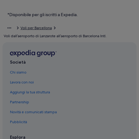
El Prat de Llobregat: Pensioni
El Prat de Llobregat: Case rurali
*Disponibile per gli iscritti a Expedia.
El Prat de Llobregat: hotel Bas Apartments
Voli per Barcellona
El Prat de Llobregat: Best Hotels
Voli dall’aeroporto di Lanzarote all’aeroporto di Barcelona Intl.
El Prat de Llobregat: hotel BCN Urban
El Prat de Llobregat: SB Hotels
Barcellona: hotel
Società
Barcelona Intl.: hotel nelle vicinanze
Chi siamo
Stazione del Terminal 1 dell’Aeroporto: hotel nelle vicinanze
Lavora con noi
Aggiungi la tua struttura
Partnership
Novità e comunicati stampa
Pubblicità
Esplora