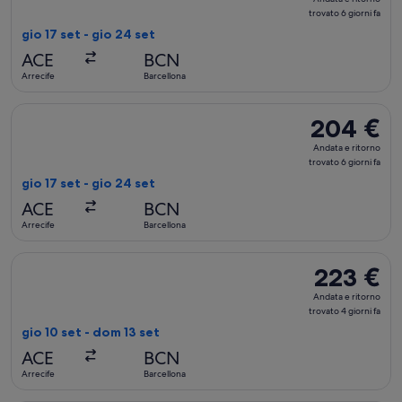
e
trovato 6 giorni fa
ritorno,
gio 17 set - gio 24 set
trovato
ACE
BCN
6
Arrecife
Barcellona
giorni
fa
Seleziona il volo Iberia, in partenza gio 17 set da Arrecife a B
204 €
204 €
Andata
Andata e ritorno
e
trovato 6 giorni fa
ritorno,
gio 17 set - gio 24 set
trovato
ACE
BCN
6
Arrecife
Barcellona
giorni
fa
Seleziona il volo Iberia, in partenza gio 10 set da Arrecife a 
223 €
223 €
Andata
Andata e ritorno
e
trovato 4 giorni fa
ritorno,
gio 10 set - dom 13 set
trovato
ACE
BCN
4
Arrecife
Barcellona
giorni