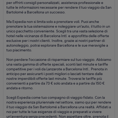
per offrirti consigli personalizzati, assistenza professionale e
tutte le informazioni necessarie per rendere il tuo viaggio da San
Bartolomé a Barcellona un successo.
Ma Expedia non si limita solo a prenotare voli. Puoi anche
prenotare la tua sistemazione e noleggiare un'auto, il tutto in un
unico pacchetto conveniente. Scegli tra una vasta selezione di
hotel nelle vicinanze di Barcelona Intl. e approfitta delle offerte
esclusive per i nostri clienti. Inoltre, grazie ai nostri partner di
autonoleggio, potrai esplorare Barcellona e le sue meraviglie a
tuo piacimento.
Non perdere l'occasione di risparmiare sul tuo viaggio. Abbiamo
una vasta gamma di offerte speciali, sconti last minute e tariffe
competitive per i voli da Lanzarote a Barcelona Intl.. Prenota in
anticipo per assicurarti i posti migliori o lasciati tentare dalle
nostre imperdibili offerte last minute. Troverai le tariffe più
convenienti a partire da 73 € solo andata e a partire da 150 €
andata e ritorno.
Scegli Expedia come tuo compagno di viaggio fidato. Con la
nostra esperienza pluriennale nel settore, siamo qui per rendere
il tuo viaggio da San Bartolomé a Barcellona una realtà. Affidati a
noi per tutte le tue esigenze di viaggio e preparati a vivere
un'avventura senza precedenti. Non aspettare oltre, prenota il