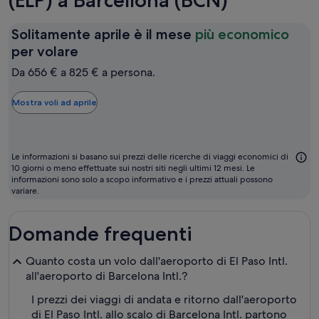
(ELP) a Barcellona (BCN)
Solitamente aprile è il mese
più economico
Solitamente
per volare
aprile
Da 656 € a 825 € a persona.
è
il
Mostra voli ad aprile
mese
più
economico
Le informazioni si basano sui prezzi delle ricerche di viaggi economici di
per
10 giorni o meno effettuate sui nostri siti negli ultimi 12 mesi. Le
informazioni sono solo a scopo informativo e i prezzi attuali possono
volare
variare.
Domande frequenti
Quanto costa un volo dall'aeroporto di El Paso Intl.
all'aeroporto di Barcelona Intl.?
I prezzi dei viaggi di andata e ritorno dall'aeroporto
di El Paso Intl. allo scalo di Barcelona Intl. partono