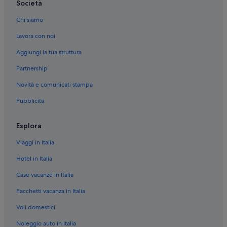
Società
El Prat de Llobregat: Hotel sulla spiaggia
Chi siamo
El Prat de Llobregat: Hotel con piscina
Lavora con noi
Aggiungi la tua struttura
Partnership
Novità e comunicati stampa
Pubblicità
Esplora
Viaggi in Italia
Hotel in Italia
Case vacanze in Italia
Pacchetti vacanza in Italia
Voli domestici
Noleggio auto in Italia