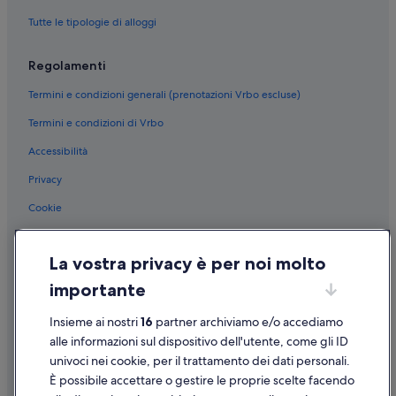
Tutte le tipologie di alloggi
Regolamenti
Termini e condizioni generali (prenotazioni Vrbo escluse)
Termini e condizioni di Vrbo
Accessibilità
Privacy
Cookie
Condizioni per l'utilizzo
La vostra privacy è per noi molto
Informazioni legali/Contatti
importante
Linee guida sui contenuti e segnalazione dei contenuti
Insieme ai nostri
16
partner archiviamo e/o accediamo
Supporto
alle informazioni sul dispositivo dell'utente, come gli ID
univoci nei cookie, per il trattamento dei dati personali.
Assistenza clienti
È possibile accettare o gestire le proprie scelte facendo
Contattaci