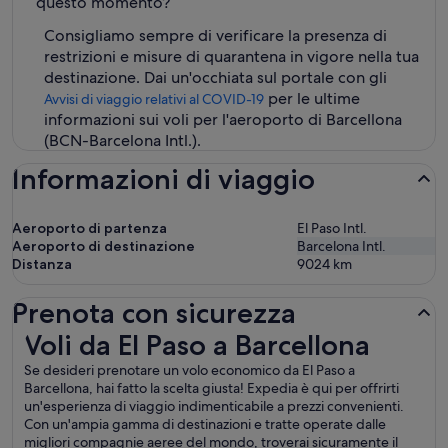
questo momento?
Consigliamo sempre di verificare la presenza di
restrizioni e misure di quarantena in vigore nella tua
destinazione. Dai un'occhiata sul portale con gli
per le ultime
Avvisi di viaggio relativi al COVID-19
informazioni sui voli per l'aeroporto di Barcellona
(BCN-Barcelona Intl.).
Informazioni di viaggio
Aeroporto di partenza
El Paso Intl.
Aeroporto di destinazione
Barcelona Intl.
Distanza
9024
km
Prenota con sicurezza
Voli da El Paso a Barcellona
Voli da El Paso a Barcellona
Se desideri prenotare un volo economico da El Paso a
Barcellona, hai fatto la scelta giusta! Expedia è qui per offrirti
un'esperienza di viaggio indimenticabile a prezzi convenienti.
Con un'ampia gamma di destinazioni e tratte operate dalle
migliori compagnie aeree del mondo, troverai sicuramente il