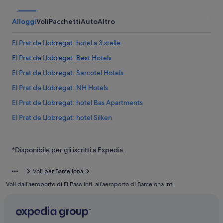
Alloggi
Voli
Pacchetti
Auto
Altro
El Prat de Llobregat: hotel a 3 stelle
El Prat de Llobregat: Best Hotels
El Prat de Llobregat: Sercotel Hotels
El Prat de Llobregat: NH Hotels
El Prat de Llobregat: hotel Bas Apartments
El Prat de Llobregat: hotel Silken
El Prat de Llobregat: hotel Madanis
El Prat de Llobregat: SB Hotels
*Disponibile per gli iscritti a Expedia.
El Prat de Llobregat: Ville
Voli per Barcellona
Barcellona: hotel
Voli dall’aeroporto di El Paso Intl. all’aeroporto di Barcelona Intl.
Barcelona Intl.: hotel nelle vicinanze
Stazione del Terminal 1 dell’Aeroporto: hotel nelle vicinanze
El Prat de Llobregat: Hotel per golfisti