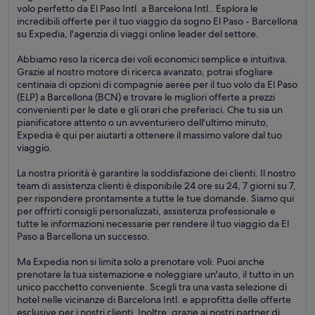
volo perfetto da El Paso Intl. a Barcelona Intl.. Esplora le
incredibili offerte per il tuo viaggio da sogno El Paso - Barcellona
su Expedia, l'agenzia di viaggi online leader del settore.
Abbiamo reso la ricerca dei voli economici semplice e intuitiva.
Grazie al nostro motore di ricerca avanzato, potrai sfogliare
centinaia di opzioni di compagnie aeree per il tuo volo da El Paso
(ELP) a Barcellona (BCN) e trovare le migliori offerte a prezzi
convenienti per le date e gli orari che preferisci. Che tu sia un
pianificatore attento o un avventuriero dell'ultimo minuto,
Expedia è qui per aiutarti a ottenere il massimo valore dal tuo
viaggio.
La nostra priorità è garantire la soddisfazione dei clienti. Il nostro
team di assistenza clienti è disponibile 24 ore su 24, 7 giorni su 7,
per rispondere prontamente a tutte le tue domande. Siamo qui
per offrirti consigli personalizzati, assistenza professionale e
tutte le informazioni necessarie per rendere il tuo viaggio da El
Paso a Barcellona un successo.
Ma Expedia non si limita solo a prenotare voli. Puoi anche
prenotare la tua sistemazione e noleggiare un'auto, il tutto in un
unico pacchetto conveniente. Scegli tra una vasta selezione di
hotel nelle vicinanze di Barcelona Intl. e approfitta delle offerte
esclusive per i nostri clienti. Inoltre, grazie ai nostri partner di