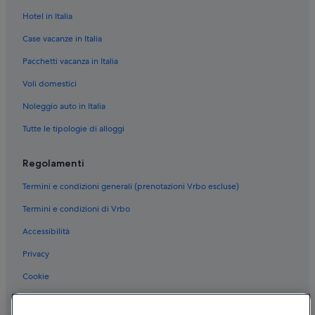
Hotel in Italia
Case vacanze in Italia
Pacchetti vacanza in Italia
Voli domestici
Noleggio auto in Italia
Tutte le tipologie di alloggi
Regolamenti
Termini e condizioni generali (prenotazioni Vrbo escluse)
Termini e condizioni di Vrbo
Accessibilità
Privacy
Cookie
Condizioni per l'utilizzo