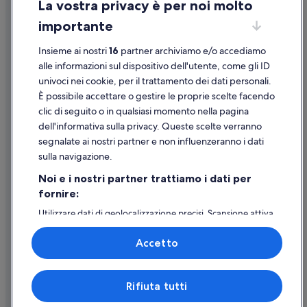
La vostra privacy è per noi molto
Informazioni legali/Contatti
importante
Linee guida sui contenuti e segnalazione dei contenuti
Insieme ai nostri
16
partner archiviamo e/o accediamo
Supporto
alle informazioni sul dispositivo dell'utente, come gli ID
univoci nei cookie, per il trattamento dei dati personali.
Assistenza clienti
È possibile accettare o gestire le proprie scelte facendo
Contattaci
clic di seguito o in qualsiasi momento nella pagina
dell'informativa sulla privacy. Queste scelte verranno
Come cancellare un volo
segnalate ai nostri partner e non influenzeranno i dati
Come modificare la prenotazione di un hotel o una casa vacanze
sulla navigazione.
Tempistiche per i rimborsi
Noi e i nostri partner trattiamo i dati per
fornire:
Utilizzare un coupon Expedia
Utilizzare dati di geolocalizzazione precisi. Scansione attiva
Documenti per i viaggi internazionali
delle caratteristiche del dispositivo ai fini
dell’identificazione. Archiviare informazioni su dispositivo
Accetto
e/o accedervi. Pubblicità e contenuti personalizzati,
misurazione delle prestazioni dei contenuti e degli
annunci, ricerche sul pubblico, sviluppo di servizi.
Expedia, Inc. non è responsabile dei contenuti di siti esterni.
Rifiuta tutti
Elenco dei partner (fornitori)
© 2026 Expedia, Inc., una società di Expedia Group. Tutti i diritti riservati.
Expedia e il logo di Expedia sono marchi registrati o marchi di Expedia,