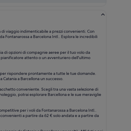
a di viaggio indimenticabile a prezzi convenienti. Con
 Fontanarossa a Barcelona Intl.. Esplora le incredibili
aia di opzioni di compagnie aeree per il tuo volo da
n pianificatore attento o un avventuriero dell'ultimo
su 7, per rispondere prontamente a tutte le tue domande.
 da Catania a Barcellona un successo.
pacchetto conveniente. Scegli tra una vasta selezione di
utonoleggio, potrai esplorare Barcellona e le sue meraviglie
mpetitive per i voli da Fontanarossa a Barcelona Intl..
iù convenienti a partire da 62 € solo andata e a partire da