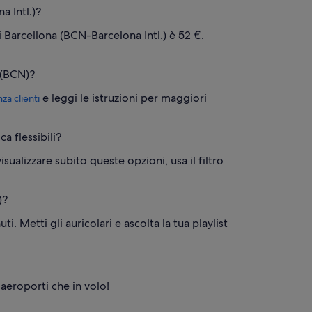
a Intl.)?
i Barcellona (BCN-Barcelona Intl.) è 52 €.
. (BCN)?
e leggi le istruzioni per maggiori
nza clienti
a flessibili?
alizzare subito queste opzioni, usa il filtro
)?
. Metti gli auricolari e ascolta la tua playlist
aeroporti che in volo!