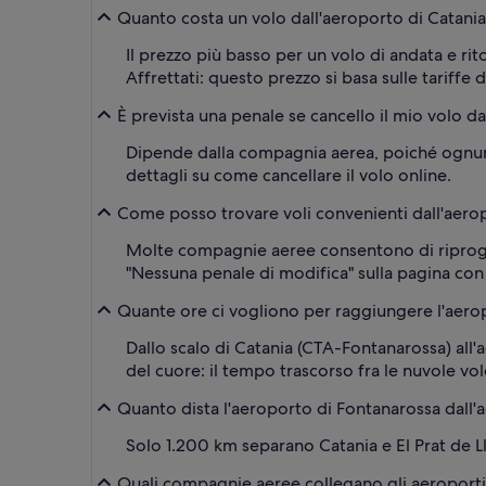
Quanto costa un volo dall'aeroporto di Catania
Il prezzo più basso per un volo di andata e rit
Affrettati: questo prezzo si basa sulle tariffe d
È prevista una penale se cancello il mio volo da
Dipende dalla compagnia aerea, poiché ognuna 
dettagli su come cancellare il volo online.
Come posso trovare voli convenienti dall'aerop
Molte compagnie aeree consentono di riprogram
"Nessuna penale di modifica" sulla pagina con i 
Quante ore ci vogliono per raggiungere l'aerop
Dallo scalo di Catania (CTA-Fontanarossa) all'ae
del cuore: il tempo trascorso fra le nuvole vo
Quanto dista l'aeroporto di Fontanarossa dall'a
Solo 1.200 km separano Catania e El Prat de L
Quali compagnie aeree collegano gli aeroporti 