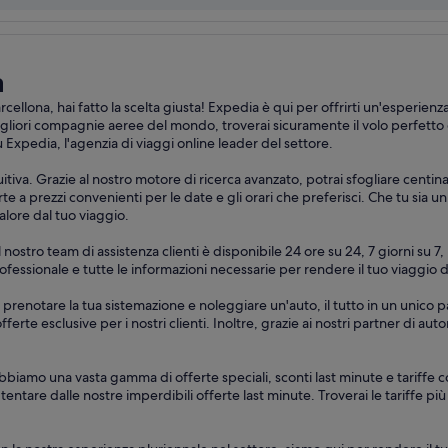
a
llona, hai fatto la scelta giusta! Expedia è qui per offrirti un'esperienz
liori compagnie aeree del mondo, troverai sicuramente il volo perfetto da
 Expedia, l'agenzia di viaggi online leader del settore.
itiva. Grazie al nostro motore di ricerca avanzato, potrai sfogliare centin
rte a prezzi convenienti per le date e gli orari che preferisci. Che tu sia u
alore dal tuo viaggio.
. Il nostro team di assistenza clienti è disponibile 24 ore su 24, 7 giorni 
professionale e tutte le informazioni necessarie per rendere il tuo viaggio
 prenotare la tua sistemazione e noleggiare un'auto, il tutto in un unico 
offerte esclusive per i nostri clienti. Inoltre, grazie ai nostri partner di a
biamo una vasta gamma di offerte speciali, sconti last minute e tariffe co
ti tentare dalle nostre imperdibili offerte last minute. Troverai le tariffe p