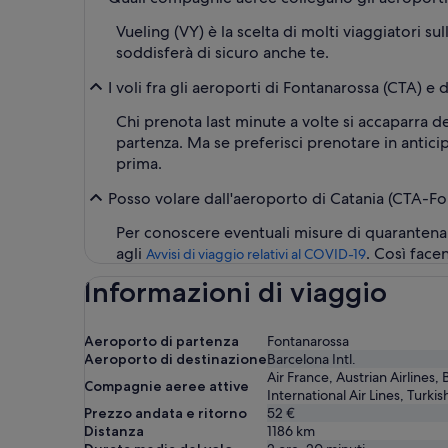
Vueling (VY) è la scelta di molti viaggiatori su
soddisferà di sicuro anche te.
I voli fra gli aeroporti di Fontanarossa (CTA) e
Chi prenota last minute a volte si accaparra degl
partenza. Ma se preferisci prenotare in anticip
prima.
Posso volare dall'aeroporto di Catania (CTA-Fo
Per conoscere eventuali misure di quarantena 
agli
. Così face
Avvisi di viaggio relativi al COVID-19
Informazioni di viaggio
Aeroporto di partenza
Fontanarossa
Aeroporto di destinazione
Barcelona Intl.
Air France, Austrian Airlines,
Compagnie aeree attive
International Air Lines, Turkis
Prezzo andata e ritorno
52 €
Distanza
1186
km