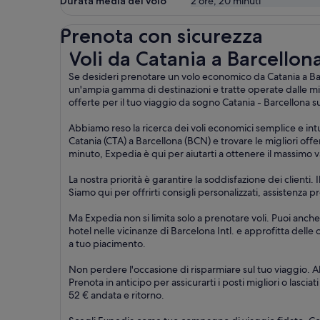
Durata media del volo
2 ore, 20 minuti
Prenota con sicurezza
Voli da Catania a Barcellona
Voli da Catania a Barcellon
Se desideri prenotare un volo economico da Catania a Barce
un'ampia gamma di destinazioni e tratte operate dalle mig
offerte per il tuo viaggio da sogno Catania - Barcellona su
Abbiamo reso la ricerca dei voli economici semplice e intu
Catania (CTA) a Barcellona (BCN) e trovare le migliori offe
minuto, Expedia è qui per aiutarti a ottenere il massimo v
La nostra priorità è garantire la soddisfazione dei clienti
Siamo qui per offrirti consigli personalizzati, assistenza 
Ma Expedia non si limita solo a prenotare voli. Puoi anche
hotel nelle vicinanze di Barcelona Intl. e approfitta delle 
a tuo piacimento.
Non perdere l'occasione di risparmiare sul tuo viaggio. Ab
Prenota in anticipo per assicurarti i posti migliori o lascia
52 € andata e ritorno.