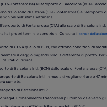
 (CTA-Fontanarossa) all'aeroporto di Barcellona (BCN-Barcelon
orno fra lo scalo di Catania (CTA-Fontanarossa) e l'aeroporto d
isponibili nell'ultima settimana.
ll'aeroporto di Fontanarossa (CTA) allo scalo di Barcelona Intl
ha i propri termini e condizioni. Consulta il
portale dell'assiste
orto di CTA a quello di BCN, che offrono condizioni di modific
mare il viaggio pagando solo la differenza di prezzo. Per visu
risultati di ricerca.
orto di Barcelona Intl. (BCN) dallo scalo di Fontanarossa (CTA
roporto di Barcelona Intl. in media ci vogliono 4 ore e 47 minuti
lerà come te.
eroporto di Barcelona Intl.?
lobregat. Probabilmente trascorrerai più tempo da e verso gli 
di Fontanarossa (CTA) e di Barcelona Intl. (BCN)?