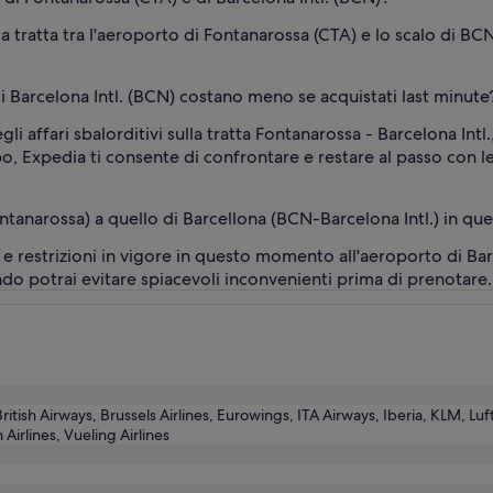
lla tratta tra l'aeroporto di Fontanarossa (CTA) e lo scalo di B
 di Barcelona Intl. (BCN) costano meno se acquistati last minute
i affari sbalorditivi sulla tratta Fontanarossa - Barcelona Intl., 
o, Expedia ti consente di confrontare e restare al passo con le
ntanarossa) a quello di Barcellona (BCN-Barcelona Intl.) in 
e restrizioni in vigore in questo momento all'aeroporto di Barc
ndo potrai evitare spiacevoli inconvenienti prima di prenotare.
 British Airways, Brussels Airlines, Eurowings, ITA Airways, Iberia, KLM, L
h Airlines, Vueling Airlines