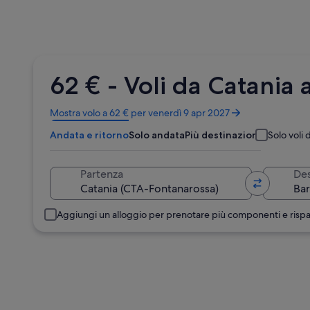
62 € - Voli da Catania
Apertura
Mostra volo a 62 € per venerdì 9 apr 2027
in
Andata e ritorno
Solo andata
Più destinazioni
Solo voli d
un’altra
finestra
Partenza
Des
Aggiungi un alloggio per prenotare più componenti e risp