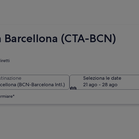
 a Barcellona (CTA-BCN)
iretti
tinazione
Seleziona le date
21 ago - 28 ago
armiare*