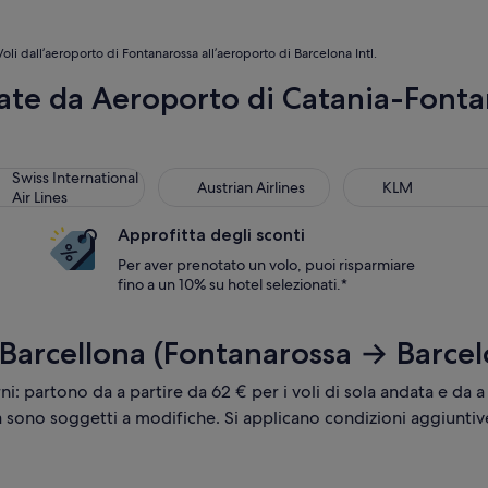
Voli dall’aeroporto di Fontanarossa all’aeroporto di Barcelona Intl.
te da Aeroporto di Catania-Fonta
ss International Air Lines
Austrian Airlines
KLM
Swiss International
Austrian Airlines
KLM
Air Lines
Approfitta degli sconti
Per aver prenotato un volo, puoi risparmiare
fino a un 10% su hotel selezionati.*
 Barcellona (Fontanarossa → Barcelo
rni: partono da a partire da 62 € per i voli di sola andata e da a
tà sono soggetti a modifiche. Si applicano condizioni aggiuntiv