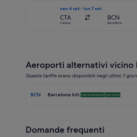
Seleziona il volo KLM, in partenza ven
ven 4 set - lun 7 set
CTA
BCN
Catania
Barcellona
Aeroporti alternativi vicino
Queste tariffe erano disponibili negli ultimi 7 gior
Seleziona il volo per Barcelona Intl. BCN. Questa è 
BCN
Barcelona Intl.
Il più economico
Il più vicino
Domande frequenti