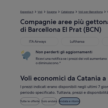
Expedia.it
Voli
Spagna
Catalogna
Voli per Barcellona
Compagnie aree più gettona
di Barcellona El Prat (BCN)
ITA Airways
Lufthansa
Swi
ITA Airways
Lufthansa
Non perderti gli aggiornamenti
Ricevi una notifica se i prezzi dei voli aumentano
o diminuiscono.*
Voli economici da Catania a
I prezzi indicati erano disponibili negli ultimi 7 gio
periodo specificato. Tuttavia, prezzi e disponibili
Tutte le offerte
Solo andata
Andata e ritorno