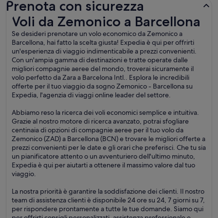
Prenota con sicurezza
Voli da Zemonico a Barcellona
Voli da Zemonico a Barcellona
Se desideri prenotare un volo economico da Zemonico a
Barcellona, hai fatto la scelta giusta! Expedia è qui per offrirti
un'esperienza di viaggio indimenticabile a prezzi convenienti.
Con un'ampia gamma di destinazioni e tratte operate dalle
migliori compagnie aeree del mondo, troverai sicuramente il
volo perfetto da Zara a Barcelona Intl.. Esplora le incredibili
offerte per il tuo viaggio da sogno Zemonico - Barcellona su
Expedia, l'agenzia di viaggi online leader del settore.
Abbiamo reso la ricerca dei voli economici semplice e intuitiva.
Grazie al nostro motore di ricerca avanzato, potrai sfogliare
centinaia di opzioni di compagnie aeree per il tuo volo da
Zemonico (ZAD) a Barcellona (BCN) e trovare le migliori offerte a
prezzi convenienti per le date e gli orari che preferisci. Che tu sia
un pianificatore attento o un avventuriero dell'ultimo minuto,
Expedia è qui per aiutarti a ottenere il massimo valore dal tuo
viaggio.
La nostra priorità è garantire la soddisfazione dei clienti. Il nostro
team di assistenza clienti è disponibile 24 ore su 24, 7 giorni su 7,
per rispondere prontamente a tutte le tue domande. Siamo qui
per offrirti consigli personalizzati, assistenza professionale e