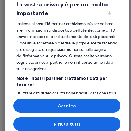
La vostra privacy è per noi molto
Informazioni legali/Contatti
importante
Linee guida sui contenuti e segnalazione dei contenuti
Insieme ai nostri
16
partner archiviamo e/o accediamo
Supporto
alle informazioni sul dispositivo dell'utente, come gli ID
univoci nei cookie, per il trattamento dei dati personali.
Assistenza clienti
È possibile accettare o gestire le proprie scelte facendo
Contattaci
clic di seguito o in qualsiasi momento nella pagina
dell'informativa sulla privacy. Queste scelte verranno
Come cancellare un volo
segnalate ai nostri partner e non influenzeranno i dati
Come modificare la prenotazione di un hotel o una casa vacanze
sulla navigazione.
Tempistiche per i rimborsi
Noi e i nostri partner trattiamo i dati per
fornire:
Utilizzare un coupon Expedia
Utilizzare dati di geolocalizzazione precisi. Scansione attiva
Documenti per i viaggi internazionali
delle caratteristiche del dispositivo ai fini
dell’identificazione. Archiviare informazioni su dispositivo
Accetto
e/o accedervi. Pubblicità e contenuti personalizzati,
misurazione delle prestazioni dei contenuti e degli
annunci, ricerche sul pubblico, sviluppo di servizi.
Expedia, Inc. non è responsabile dei contenuti di siti esterni.
Rifiuta tutti
Elenco dei partner (fornitori)
© 2026 Expedia, Inc., una società di Expedia Group. Tutti i diritti riservati.
Expedia e il logo di Expedia sono marchi registrati o marchi di Expedia,