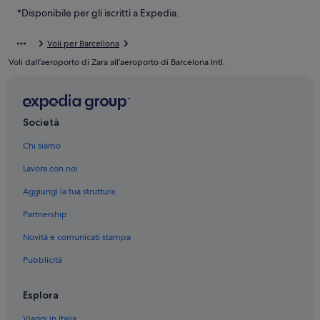
El Prat de Llobregat: Hotel economici
*Disponibile per gli iscritti a Expedia.
El Prat de Llobregat: Hotel per golfisti
Voli per Barcellona
El Prat de Llobregat: Hotel con bar
Voli dall’aeroporto di Zara all’aeroporto di Barcelona Intl.
El Prat de Llobregat: hotel a 3 stelle
El Prat de Llobregat: Ville
El Prat de Llobregat: Ostelli
Società
El Prat de Llobregat: Pensioni
Chi siamo
El Prat de Llobregat: Appartamenti
Lavora con noi
El Prat de Llobregat: B&B
Aggiungi la tua struttura
Partnership
Novità e comunicati stampa
Pubblicità
Esplora
Viaggi in Italia