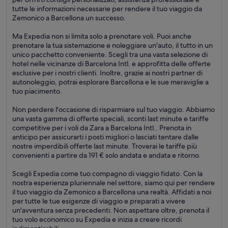
tutte le informazioni necessarie per rendere il tuo viaggio da
Zemonico a Barcellona un successo.
Ma Expedia non si limita solo a prenotare voli. Puoi anche
prenotare la tua sistemazione e noleggiare un'auto, il tutto in un
unico pacchetto conveniente. Scegli tra una vasta selezione di
hotel nelle vicinanze di Barcelona Intl. e approfitta delle offerte
esclusive per i nostri clienti. Inoltre, grazie ai nostri partner di
autonoleggio, potrai esplorare Barcellona e le sue meraviglie a
tuo piacimento.
Non perdere l'occasione di risparmiare sul tuo viaggio. Abbiamo
una vasta gamma di offerte speciali, sconti last minute e tariffe
competitive per i voli da Zara a Barcelona Intl.. Prenota in
anticipo per assicurarti i posti migliori o lasciati tentare dalle
nostre imperdibili offerte last minute. Troverai le tariffe più
convenienti a partire da 191 € solo andata e andata e ritorno.
Scegli Expedia come tuo compagno di viaggio fidato. Con la
nostra esperienza pluriennale nel settore, siamo qui per rendere
il tuo viaggio da Zemonico a Barcellona una realtà. Affidati a noi
per tutte le tue esigenze di viaggio e preparati a vivere
un'avventura senza precedenti. Non aspettare oltre, prenota il
tuo volo economico su Expedia e inizia a creare ricordi