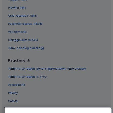
Hotel in Italia
Case vacanze in Italia
Pacchetti vacanza in Italia
Voli domestici
Noleggio auto in Italia
Tutte le tipologie di alloggi
Regolamenti
Termini e condizioni generali (prenotazioni Vrbo escluse)
Termini e condizioni di Vrbo
Accessibilità
Privacy
Cookie
Condizioni per l'utilizzo