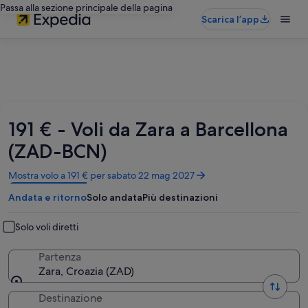
Passa alla sezione principale della pagina
Scarica l’app
191 € - Voli da Zara a Barcellona
(ZAD-BCN)
Apertura
Mostra volo a 191 € per sabato 22 mag 2027
in
Andata e ritorno
Solo andata
Più destinazioni
un’altra
finestra
Solo voli diretti
Partenza
Zara, Croazia (ZAD)
Destinazione