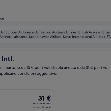
ntl.
 Air Europa, Air France, Air Serbia, Austrian Airlines, British Airways, Bru
Airlines, Lufthansa, Scandinavian Airlines, Swiss International Air Lines, TA
Intl.
rni: partono da 15 € per i voli di sola andata e da 31 € per i vol
 applicano condizioni aggiuntive.
 partenza mer 16 dic da Napoli a Barcellona, con ritorno lun 11 ge
31 €
31 €
Andata
Andata e ritorno
e
trovato 19 ore fa