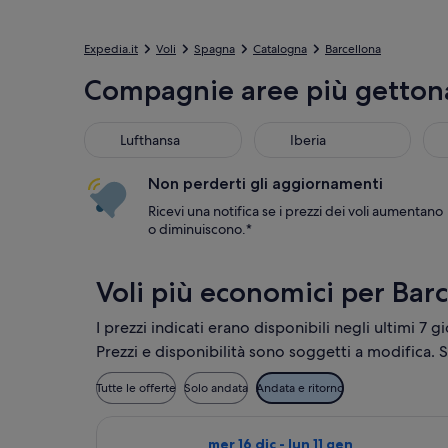
Expedia.it
Voli
Spagna
Catalogna
Barcellona
Compagnie aree più gettonat
Lufthansa
Iberia
Bri
Lufthansa
Iberia
Non perderti gli aggiornamenti
Ricevi una notifica se i prezzi dei voli aumentano
o diminuiscono.*
Voli più economici per Barc
I prezzi indicati erano disponibili negli ultimi 7 g
Prezzi e disponibilità sono soggetti a modifica. 
Tutte le offerte
Solo andata
Andata e ritorno
Seleziona il volo Vueling Airlines, i
mer 16 dic - lun 11 gen