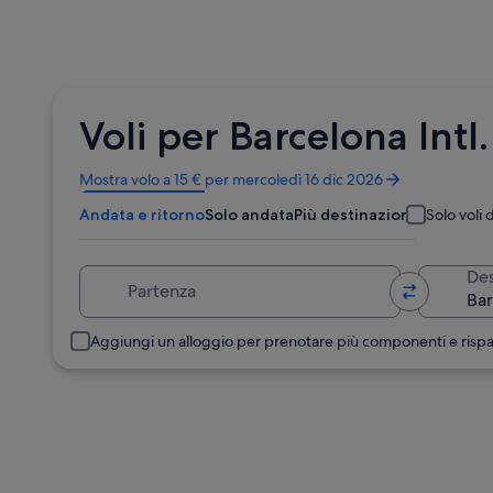
Voli per Barcelona Intl.
Apertura
Mostra volo a 15 € per mercoledì 16 dic 2026
in
Andata e ritorno
Solo andata
Più destinazioni
Solo voli d
un’altra
finestra
Partenza
Des
Aggiungi un alloggio per prenotare più componenti e risp