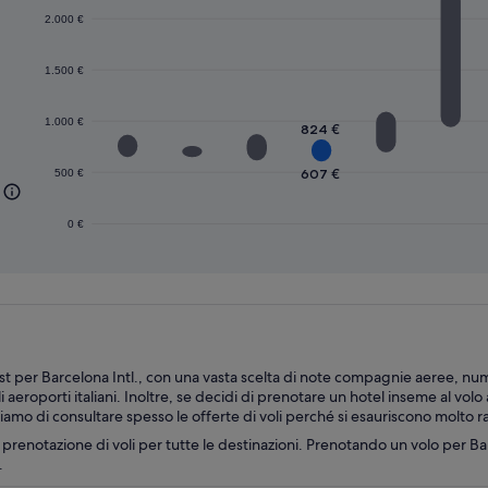
2.000 €
1.500 €
1.000 €
824 €
607 €
500 €
0 €
 per Barcelona Intl., con una vasta scelta di note compagnie aeree, numero 
i aeroporti italiani. Inoltre, se decidi di prenotare un hotel inseme al volo 
liamo di consultare spesso le offerte di voli perché si esauriscono molto
la prenotazione di voli per tutte le destinazioni. Prenotando un volo per Ba
.