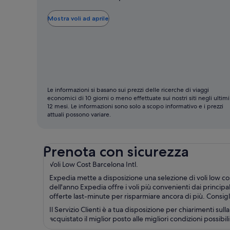
è
il
Mostra voli ad aprile
mese
più
economico
per
volare
Le informazioni si basano sui prezzi delle ricerche di viaggi
economici di 10 giorni o meno effettuate sui nostri siti negli ultimi
12 mesi. Le informazioni sono solo a scopo informativo e i prezzi
attuali possono variare.
Prenota con sicurezza
Voli Low Cost Barcelona Intl.
Expedia mette a disposizione una selezione di voli low cost
dell'anno Expedia offre i voli più convenienti dai principal
offerte last-minute per risparmiare ancora di più. Consig
Il Servizio Clienti è a tua disposizione per chiarimenti sul
acquistato il miglior posto alle migliori condizioni possibili