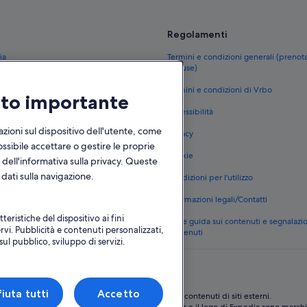
Regolamenti
ia
Termini e condizioni generali (prenot
escluse)
ia
Termini e condizioni di Vrbo
olto importante
 in Italia
Accessibilità
anza in Italia
zioni sul dispositivo dell'utente, come
Privacy
ci
ossibile accettare o gestire le proprie
Cookie
 dell'informativa sulla privacy. Queste
o in Italia
dati sulla navigazione.
Condizioni per l'utilizzo
logie di alloggi
Informazioni legali/Contatti
teristiche del dispositivo ai fini
Linee guida sui contenuti e segnalazi
rvi. Pubblicità e contenuti personalizzati,
contenuti
ul pubblico, sviluppo di servizi.
fiuta tutti
Accetto
Expedia, Inc. non è responsabile dei contenuti di siti esterni.
à di Expedia Group. Tutti i diritti riservati. Expedia e il logo di Expedia sono marchi