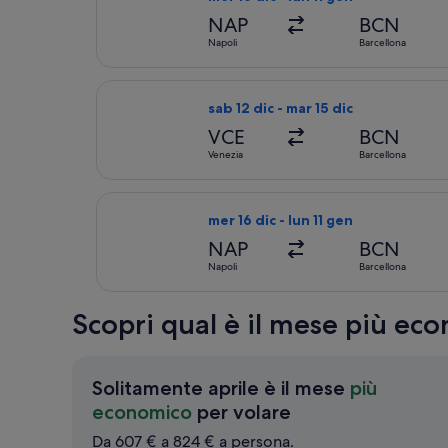
NAP
BCN
Napoli
Barcellona
Seleziona il volo Wizz Air Malta, in
sab 12 dic - mar 15 dic
VCE
BCN
Venezia
Barcellona
Seleziona il volo Iberia, in partenza
mer 16 dic - lun 11 gen
NAP
BCN
Napoli
Barcellona
Scopri qual è il mese più e
Solitamente aprile è il mese
più
Solitamente
economico
per volare
aprile
Da 607 € a 824 € a persona.