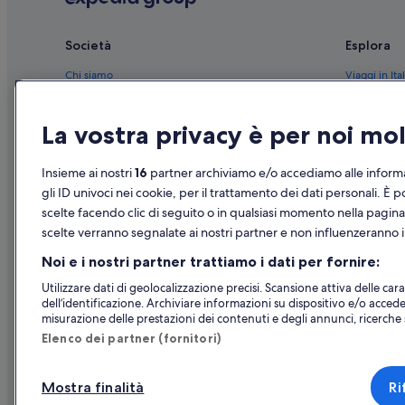
Società
Esplora
Chi siamo
Viaggi in Ital
Lavora con noi
Hotel in Ital
La vostra privacy è per noi m
Aggiungi la tua struttura
Case vacanze
Partnership
Pacchetti vac
Insieme ai nostri
16
partner archiviamo e/o accediamo alle informa
Novità e comunicati stampa
Voli domesti
gli ID univoci nei cookie, per il trattamento dei dati personali. È p
scelte facendo clic di seguito o in qualsiasi momento nella pagina
Pubblicità
Noleggio aut
scelte verranno segnalate ai nostri partner e non influenzeranno i 
Tutte le tipo
Noi e i nostri partner trattiamo i dati per fornire:
Utilizzare dati di geolocalizzazione precisi. Scansione attiva delle carat
dell’identificazione. Archiviare informazioni su dispositivo e/o accede
misurazione delle prestazioni dei contenuti e degli annunci, ricerche s
Elenco dei partner (fornitori)
Mostra finalità
Ri
© 2026 Expedia, Inc., una societ