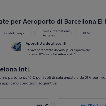
e per Aeroporto di Barcellona El 
tish Airways
Swiss International Air Lines
KLM
Swiss International
British Airways
KLM
Air Lines
Approfitta degli sconti
Per aver prenotato un volo, puoi risparmiare
fino a un 10% su hotel selezionati.*
elona Intl.
iorni: partono da 15 € per i voli di sola andata e da 31 € per i vo
Si applicano condizioni aggiuntive.
n partenza mer 16 dic da Napoli a Barcellona, con ritorno lun 11 
Seleziona il volo
31 €
mar 20 ott - me