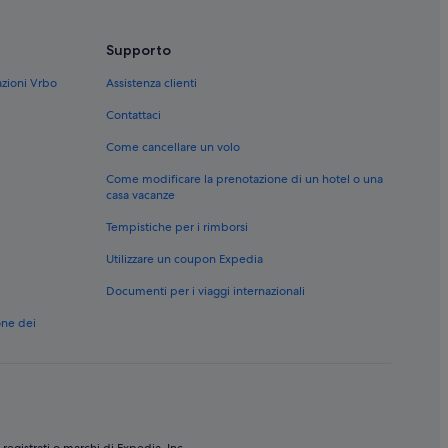
Supporto
azioni Vrbo
Assistenza clienti
Contattaci
Come cancellare un volo
Come modificare la prenotazione di un hotel o una
casa vacanze
Tempistiche per i rimborsi
Utilizzare un coupon Expedia
Documenti per i viaggi internazionali
one dei
 registrati o marchi di Expedia, Inc.