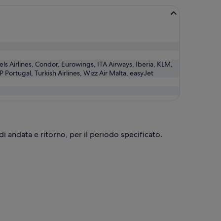
ssels Airlines, Condor, Eurowings, ITA Airways, Iberia, KLM,
P Portugal, Turkish Airlines, Wizz Air Malta, easyJet
i di andata e ritorno, per il periodo specificato.
n, al prezzo di 31 € (trovato 19 ore fa)