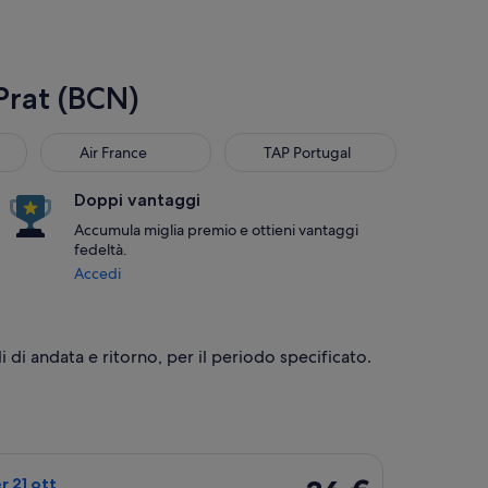
Prat (BCN)
Air France
TAP Portugal
Air France
TAP Portugal
Doppi vantaggi
Accumula miglia premio e ottieni vantaggi
fedeltà.
Accedi
li di andata e ritorno, per il periodo specificato.
gen, al prezzo di 31 € (trovato 19 ore fa)
 Ryanair, in partenza mar 20 ott da Milano a Barcellona, con rit
36 €
r 21 ott