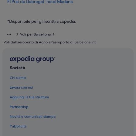
El Prat de Llobregat: hotel Madanis
El Prat de Llobregat: SB Hotels
El Prat de Llobregat: hotel a 5 stelle
*Disponibile per gli iscritti a Expedia.
El Prat de Llobregat: hotel a 3 stelle
Voli per Barcellona
Barcellona: hotel
Voli dall’aeroporto di Agno all’aeroporto di Barcelona Intl.
Barcelona Intl.: hotel nelle vicinanze
Stazione del Terminal 1 dell’Aeroporto: hotel nelle vicinanze
El Prat de Llobregat: Case galleggianti
Società
El Prat de Llobregat: Ville
Chi siamo
El Prat de Llobregat: B&B
Lavora con noi
El Prat de Llobregat: Pensioni
Aggiungi la tua struttura
El Prat de Llobregat: Case rurali
Partnership
El Prat de Llobregat: Ostelli
Novità e comunicati stampa
Pubblicità