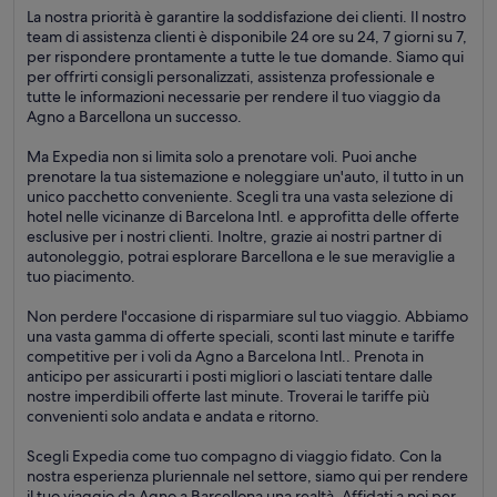
La nostra priorità è garantire la soddisfazione dei clienti. Il nostro
team di assistenza clienti è disponibile 24 ore su 24, 7 giorni su 7,
per rispondere prontamente a tutte le tue domande. Siamo qui
per offrirti consigli personalizzati, assistenza professionale e
tutte le informazioni necessarie per rendere il tuo viaggio da
Agno a Barcellona un successo.
Ma Expedia non si limita solo a prenotare voli. Puoi anche
prenotare la tua sistemazione e noleggiare un'auto, il tutto in un
unico pacchetto conveniente. Scegli tra una vasta selezione di
hotel nelle vicinanze di Barcelona Intl. e approfitta delle offerte
esclusive per i nostri clienti. Inoltre, grazie ai nostri partner di
autonoleggio, potrai esplorare Barcellona e le sue meraviglie a
tuo piacimento.
Non perdere l'occasione di risparmiare sul tuo viaggio. Abbiamo
una vasta gamma di offerte speciali, sconti last minute e tariffe
competitive per i voli da Agno a Barcelona Intl.. Prenota in
anticipo per assicurarti i posti migliori o lasciati tentare dalle
nostre imperdibili offerte last minute. Troverai le tariffe più
convenienti solo andata e andata e ritorno.
Scegli Expedia come tuo compagno di viaggio fidato. Con la
nostra esperienza pluriennale nel settore, siamo qui per rendere
il tuo viaggio da Agno a Barcellona una realtà. Affidati a noi per