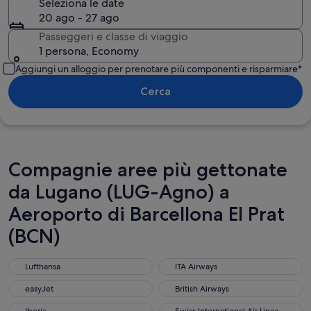
Seleziona le date
20 ago - 27 ago
Passeggeri e classe di viaggio
1 persona, Economy
Aggiungi un alloggio per prenotare più componenti e risparmiare*
Cerca
Compagnie aree più gettonate
da Lugano (LUG-Agno) a
Aeroporto di Barcellona El Prat
(BCN)
Lufthansa
ITA Airways
Lufthansa
ITA Airways
easyJet
British Airways
easyJet
British Airways
Iberia
Swiss International Air Lines