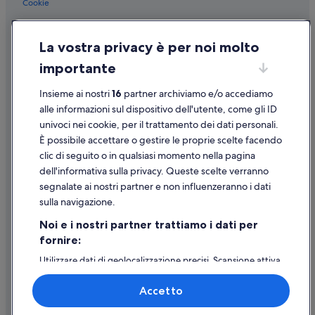
Cookie
Condizioni per l'utilizzo
La vostra privacy è per noi molto
Informazioni legali/Contatti
importante
Linee guida sui contenuti e segnalazione dei contenuti
Insieme ai nostri
16
partner archiviamo e/o accediamo
Supporto
alle informazioni sul dispositivo dell'utente, come gli ID
univoci nei cookie, per il trattamento dei dati personali.
Assistenza clienti
È possibile accettare o gestire le proprie scelte facendo
Contattaci
clic di seguito o in qualsiasi momento nella pagina
dell'informativa sulla privacy. Queste scelte verranno
Come cancellare un volo
segnalate ai nostri partner e non influenzeranno i dati
Come modificare la prenotazione di un hotel o una casa vacanze
sulla navigazione.
Tempistiche per i rimborsi
Noi e i nostri partner trattiamo i dati per
fornire:
Utilizzare un coupon Expedia
Utilizzare dati di geolocalizzazione precisi. Scansione attiva
Documenti per i viaggi internazionali
delle caratteristiche del dispositivo ai fini
dell’identificazione. Archiviare informazioni su dispositivo
Accetto
e/o accedervi. Pubblicità e contenuti personalizzati,
misurazione delle prestazioni dei contenuti e degli