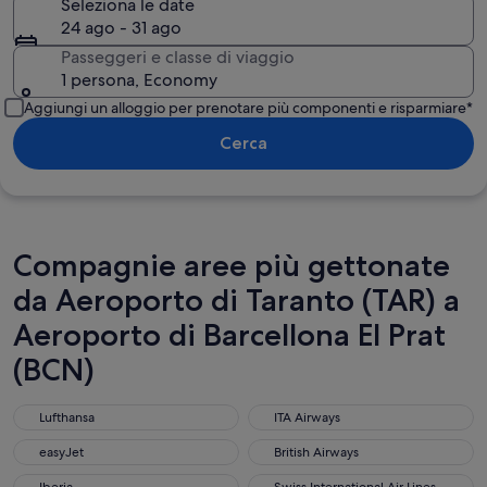
Seleziona le date
24 ago - 31 ago
Passeggeri e classe di viaggio
1 persona, Economy
Aggiungi un alloggio per prenotare più componenti e risparmiare*
Cerca
Compagnie aree più gettonate
da Aeroporto di Taranto (TAR) a
Aeroporto di Barcellona El Prat
(BCN)
Lufthansa
ITA Airways
Lufthansa
ITA Airways
easyJet
British Airways
easyJet
British Airways
Iberia
Swiss International Air Lines