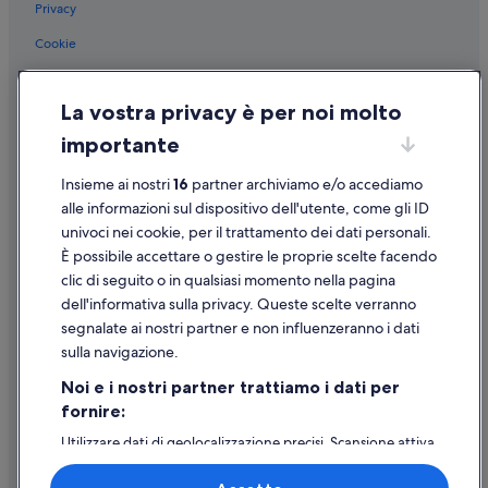
Privacy
Cookie
Condizioni per l'utilizzo
La vostra privacy è per noi molto
Informazioni legali/Contatti
importante
Linee guida sui contenuti e segnalazione dei contenuti
Insieme ai nostri
16
partner archiviamo e/o accediamo
Supporto
alle informazioni sul dispositivo dell'utente, come gli ID
univoci nei cookie, per il trattamento dei dati personali.
Assistenza clienti
È possibile accettare o gestire le proprie scelte facendo
Contattaci
clic di seguito o in qualsiasi momento nella pagina
dell'informativa sulla privacy. Queste scelte verranno
Come cancellare un volo
segnalate ai nostri partner e non influenzeranno i dati
Come modificare la prenotazione di un hotel o una casa vacanze
sulla navigazione.
Tempistiche per i rimborsi
Noi e i nostri partner trattiamo i dati per
fornire:
Utilizzare un coupon Expedia
Utilizzare dati di geolocalizzazione precisi. Scansione attiva
Documenti per i viaggi internazionali
delle caratteristiche del dispositivo ai fini
dell’identificazione. Archiviare informazioni su dispositivo