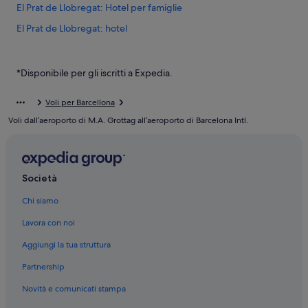
El Prat de Llobregat: Hotel per famiglie
El Prat de Llobregat: hotel
Barcellona: hotel
Barcelona Intl.: hotel nelle vicinanze
*Disponibile per gli iscritti a Expedia.
Stazione del Terminal 1 dell’Aeroporto: hotel nelle vicinanze
Voli per Barcellona
El Prat de Llobregat: Pensioni
Voli dall’aeroporto di M.A. Grottag all’aeroporto di Barcelona Intl.
El Prat de Llobregat: Case private in affitto
El Prat de Llobregat: Campeggi
El Prat de Llobregat: Ville
Società
Chi siamo
Lavora con noi
Aggiungi la tua struttura
Partnership
Novità e comunicati stampa