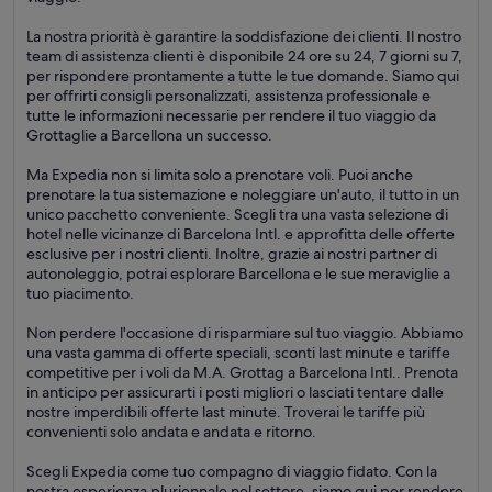
La nostra priorità è garantire la soddisfazione dei clienti. Il nostro
team di assistenza clienti è disponibile 24 ore su 24, 7 giorni su 7,
per rispondere prontamente a tutte le tue domande. Siamo qui
per offrirti consigli personalizzati, assistenza professionale e
tutte le informazioni necessarie per rendere il tuo viaggio da
Grottaglie a Barcellona un successo.
Ma Expedia non si limita solo a prenotare voli. Puoi anche
prenotare la tua sistemazione e noleggiare un'auto, il tutto in un
unico pacchetto conveniente. Scegli tra una vasta selezione di
hotel nelle vicinanze di Barcelona Intl. e approfitta delle offerte
esclusive per i nostri clienti. Inoltre, grazie ai nostri partner di
autonoleggio, potrai esplorare Barcellona e le sue meraviglie a
tuo piacimento.
Non perdere l'occasione di risparmiare sul tuo viaggio. Abbiamo
una vasta gamma di offerte speciali, sconti last minute e tariffe
competitive per i voli da M.A. Grottag a Barcelona Intl.. Prenota
in anticipo per assicurarti i posti migliori o lasciati tentare dalle
nostre imperdibili offerte last minute. Troverai le tariffe più
convenienti solo andata e andata e ritorno.
Scegli Expedia come tuo compagno di viaggio fidato. Con la
nostra esperienza pluriennale nel settore, siamo qui per rendere