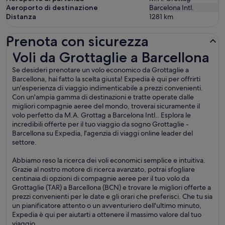
Aeroporto di destinazione
Barcelona Intl.
Distanza
1281
km
Prenota con sicurezza
Voli da Grottaglie a Barcellona
Voli da Grottaglie a Barcellona
Se desideri prenotare un volo economico da Grottaglie a
Barcellona, hai fatto la scelta giusta! Expedia è qui per offrirti
un'esperienza di viaggio indimenticabile a prezzi convenienti.
Con un'ampia gamma di destinazioni e tratte operate dalle
migliori compagnie aeree del mondo, troverai sicuramente il
volo perfetto da M.A. Grottag a Barcelona Intl.. Esplora le
incredibili offerte per il tuo viaggio da sogno Grottaglie -
Barcellona su Expedia, l'agenzia di viaggi online leader del
settore.
Abbiamo reso la ricerca dei voli economici semplice e intuitiva.
Grazie al nostro motore di ricerca avanzato, potrai sfogliare
centinaia di opzioni di compagnie aeree per il tuo volo da
Grottaglie (TAR) a Barcellona (BCN) e trovare le migliori offerte a
prezzi convenienti per le date e gli orari che preferisci. Che tu sia
un pianificatore attento o un avventuriero dell'ultimo minuto,
Expedia è qui per aiutarti a ottenere il massimo valore dal tuo
viaggio.