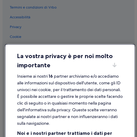
Termini e condizioni di Vrbo
Accessibilità
Privacy
Cookie
Condizioni per l'utilizzo
La vostra privacy è per noi molto
Informazioni legali/Contatti
importante
Linee guida sui contenuti e segnalazione dei contenuti
Insieme ai nostri
16
partner archiviamo e/o accediamo
Supporto
alle informazioni sul dispositivo dell'utente, come gli ID
univoci nei cookie, per il trattamento dei dati personali.
Assistenza clienti
È possibile accettare o gestire le proprie scelte facendo
Contattaci
clic di seguito o in qualsiasi momento nella pagina
dell'informativa sulla privacy. Queste scelte verranno
Come cancellare un volo
segnalate ai nostri partner e non influenzeranno i dati
Come modificare la prenotazione di un hotel o una casa vacanze
sulla navigazione.
Tempistiche per i rimborsi
Noi e i nostri partner trattiamo i dati per