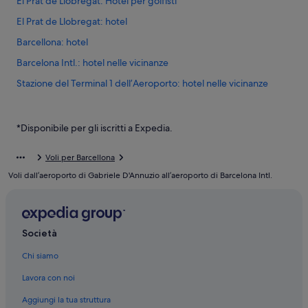
El Prat de Llobregat: Hotel per golfisti
El Prat de Llobregat: hotel
Barcellona: hotel
Barcelona Intl.: hotel nelle vicinanze
Stazione del Terminal 1 dell’Aeroporto: hotel nelle vicinanze
El Prat de Llobregat: NH Hotels
El Prat de Llobregat: SB Hotels
*Disponibile per gli iscritti a Expedia.
El Prat de Llobregat: hotel Bas Apartments
Voli per Barcellona
El Prat de Llobregat: hotel Madanis
Voli dall’aeroporto di Gabriele D'Annuzio all’aeroporto di Barcelona Intl.
El Prat de Llobregat: Best Hotels
El Prat de Llobregat: hotel a 3 stelle
El Prat de Llobregat: hotel a 5 stelle
Società
El Prat de Llobregat: Appartamenti
Chi siamo
El Prat de Llobregat: Case galleggianti
Lavora con noi
Aggiungi la tua struttura