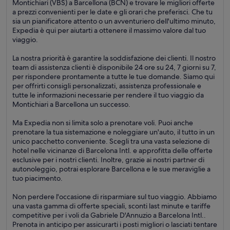
Montichiari (VBS) a Barcellona (BCN) e trovare le migliori offerte
a prezzi convenienti per le date e gli orari che preferisci. Che tu
sia un pianificatore attento o un avventuriero dell'ultimo minuto,
Expedia è qui per aiutarti a ottenere il massimo valore dal tuo
viaggio.
La nostra priorità è garantire la soddisfazione dei clienti. Il nostro
team di assistenza clienti è disponibile 24 ore su 24, 7 giorni su 7,
per rispondere prontamente a tutte le tue domande. Siamo qui
per offrirti consigli personalizzati, assistenza professionale e
tutte le informazioni necessarie per rendere il tuo viaggio da
Montichiari a Barcellona un successo.
Ma Expedia non si limita solo a prenotare voli. Puoi anche
prenotare la tua sistemazione e noleggiare un'auto, il tutto in un
unico pacchetto conveniente. Scegli tra una vasta selezione di
hotel nelle vicinanze di Barcelona Intl. e approfitta delle offerte
esclusive per i nostri clienti. Inoltre, grazie ai nostri partner di
autonoleggio, potrai esplorare Barcellona e le sue meraviglie a
tuo piacimento.
Non perdere l'occasione di risparmiare sul tuo viaggio. Abbiamo
una vasta gamma di offerte speciali, sconti last minute e tariffe
competitive per i voli da Gabriele D'Annuzio a Barcelona Intl..
Prenota in anticipo per assicurarti i posti migliori o lasciati tentare