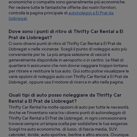
economiche o compatte sono generalmente più economiche.
Per vedere tutte le fantastiche offerte dei nostri fornitori,
controlla la pagina principale di
autonoleggi a El Prat de
Llobregat
.
Dove sono i punti di ritiro di Thrifty Car Rental a El
Prat de Llobregat?
Ci sono diversi punti di ritiro di Thrifty Car Rental a El Prat de
Llobregat o nelle vicinanze. Scegli il punto di noleggio auto più
conveniente per te. La più ampia selezione di veicoli è
generalmente disponibile in aeroporto o in centro. Le filiali di
quartiere ti assicurano che non dovrai viaggiare troppo lontano
per ritirare e restituire la tua auto. Qui sotto potrai visualizzare le
varie opzioni di noleggio auto con Thrifty Car Rental a El Prat de
Llobregat, oppure usa il motore di ricerca in alto nella pagina.
Quali tipi di auto posso noleggiare da Thrifty Car
Rental a El Prat de Llobregat?
Thrifty Car Rental ha molte opzioni di auto per tutte le necessità.
Anche se l'inventario varia tra i diversi punti di autonoleggio di
Thrifty Car Rental a El Prat de Llobregat, in ogni concessionaria
troverai sempre un'ampia scelta per soddisfare le tue esigenze.
Scegli tra auto economiche, di lusso, di fascia media, SUV,
cabriolet, ibride, auto sportive, berline e altro ancora. Ovunque