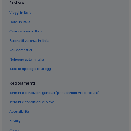
El Prat de Llobregat: Axel Hotels
Esplora
El Prat de Llobregat: hotel Silken
Viaggi in Italia
El Prat de Llobregat: NH Hotels
Hotel in Italia
El Prat de Llobregat: hotel BCN Urban
Case vacanze in Italia
El Prat de Llobregat: hotel Madanis
Pacchetti vacanza in Italia
El Prat de Llobregat: Best Hotels
Voli domestici
El Prat de Llobregat: Sercotel Hotels
Noleggio auto in Italia
El Prat de Llobregat: hotel Bonavista Apartments
Tutte le tipologie di alloggi
Regolamenti
Termini e condizioni generali (prenotazioni Vrbo escluse)
Termini e condizioni di Vrbo
Accessibilità
Privacy
Cookie