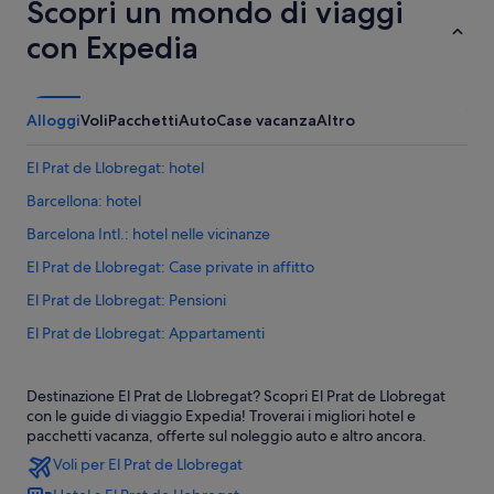
Scopri un mondo di viaggi
con Expedia
Alloggi
Voli
Pacchetti
Auto
Case vacanza
Altro
El Prat de Llobregat: hotel
Barcellona: hotel
Barcelona Intl.: hotel nelle vicinanze
El Prat de Llobregat: Case private in affitto
El Prat de Llobregat: Pensioni
El Prat de Llobregat: Appartamenti
El Prat de Llobregat: Ostelli
Destinazione El Prat de Llobregat? Scopri El Prat de Llobregat
El Prat de Llobregat: Campeggi
con le guide di viaggio Expedia! Troverai i migliori hotel e
El Prat de Llobregat: Case rurali
pacchetti vacanza, offerte sul noleggio auto e altro ancora.
Voli per El Prat de Llobregat
El Prat de Llobregat: Case galleggianti