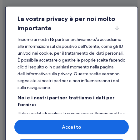
Condizioni per l'utilizzo
La vostra privacy è per noi molto
Informazioni legali/Contatti
importante
Linee guida sui contenuti e segnalazione dei contenuti
Insieme ai nostri
16
partner archiviamo e/o accediamo
Supporto
alle informazioni sul dispositivo dell'utente, come gli ID
univoci nei cookie, per il trattamento dei dati personali.
Assistenza clienti
È possibile accettare o gestire le proprie scelte facendo
Contattaci
clic di seguito o in qualsiasi momento nella pagina
dell'informativa sulla privacy. Queste scelte verranno
Come cancellare un volo
segnalate ai nostri partner e non influenzeranno i dati
Come modificare la prenotazione di un hotel o una casa vacanze
sulla navigazione.
Tempistiche per i rimborsi
Noi e i nostri partner trattiamo i dati per
fornire:
Utilizzare un coupon Expedia
Utilizzare dati di geolocalizzazione precisi. Scansione attiva
Documenti per i viaggi internazionali
delle caratteristiche del dispositivo ai fini
dell’identificazione. Archiviare informazioni su dispositivo
Accetto
e/o accedervi. Pubblicità e contenuti personalizzati,
misurazione delle prestazioni dei contenuti e degli