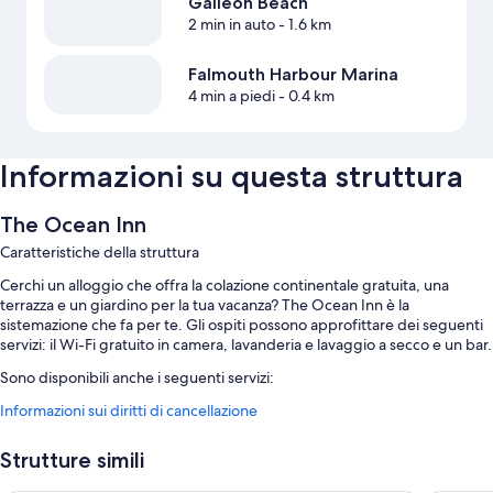
Galleon Beach
2 min in auto
- 1.6 km
Falmouth Harbour Marina
4 min a piedi
- 0.4 km
Informazioni su questa struttura
The Ocean Inn
Caratteristiche della struttura
Cerchi un alloggio che offra la colazione continentale gratuita, una
terrazza e un giardino per la tua vacanza? The Ocean Inn è la
sistemazione che fa per te. Gli ospiti possono approfittare dei seguenti
servizi: il Wi-Fi gratuito in camera, lavanderia e lavaggio a secco e un bar.
Sono disponibili anche i seguenti servizi:
Informazioni sui diritti di cancellazione
Una piscina all'aperto con lettini
Supporto per la prenotazione di escursioni e biglietti
Strutture simili
I commenti dei viaggiatori apprezzano molto il personale gentile
della struttura.