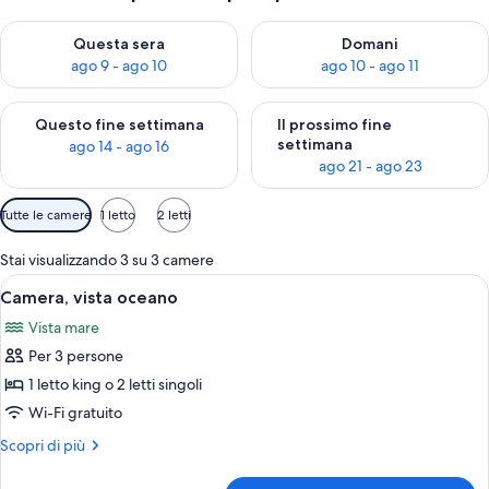
Verifica la disponibilità per questa sera, ago 9 - ago 10
Verifica la disponibilità per d
Questa sera
Domani
ago 9 - ago 10
ago 10 - ago 11
Verifica la disponibilità per questo fine settimana, ago 14 - ag
Verifica la disponibilità per i
Questo fine settimana
Il prossimo fine
settimana
ago 14 - ago 16
ago 21 - ago 23
Filtri
Tutte le camere
1 letto
2 letti
disponibili
per
Stai visualizzando 3 su 3 camere
le
Apri
Vista sulla costa con barche ormeggiate
4
Camera, vista oceano
camere
tutte
Vista mare
le
Per 3 persone
foto
per
1 letto king o 2 letti singoli
Camera,
Wi-Fi gratuito
vista
Altri
Scopri di più
oceano
dettagli
per