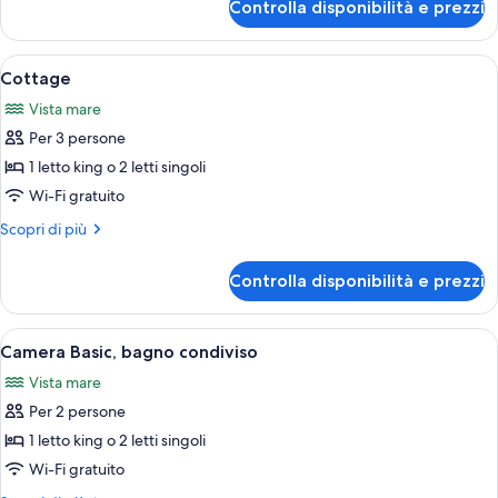
Controlla disponibilità e prezzi
Camera,
vista
oceano
Apri
Una casa con un portico, circondata d
8
Cottage
tutte
Vista mare
le
Per 3 persone
foto
per
1 letto king o 2 letti singoli
Cottage
Wi-Fi gratuito
Altri
Scopri di più
dettagli
per
Controlla disponibilità e prezzi
Cottage
Apri
Una camera da letto con un letto, un
4
Camera Basic, bagno condiviso
tutte
Vista mare
le
Per 2 persone
foto
per
1 letto king o 2 letti singoli
Camera
Wi-Fi gratuito
Basic,