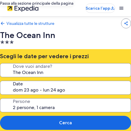
Passa alla sezione principale della pagina
Scarica l’app
Visualizza tutte le strutture
The Ocean Inn
Struttura
a
3.0
Scegli le date per vedere i prezzi
stelle
Dove vuoi andare?
Date
Persone
Cerca