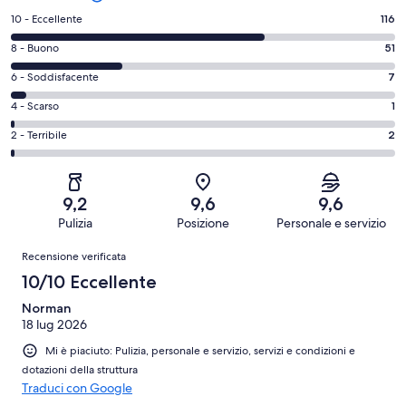
Valutazione
10 - Eccellente
116
di
Valutazione
8 - Buono
51
10
di
-
Valutazione
6 - Soddisfacente
7
8
Eccellente.
di
-
Valutazione
4 - Scarso
1
116
6
Buono.
di
su
-
Valutazione
2 - Terribile
2
51
4
177
Soddisfacente.
di
su
-
recensioni
7
2
177
Scarso.
su
-
recensioni
1
9,2
9,6
9,6
177
Terribile.
su
Pulizia
Posizione
Personale e servizio
recensioni
2
177
Recensioni
su
Recensione verificata
recensioni
177
10/10 Eccellente
recensioni
Norman
18 lug 2026
Mi è piaciuto: Pulizia, personale e servizio, servizi e condizioni e
dotazioni della struttura
Traduci con Google