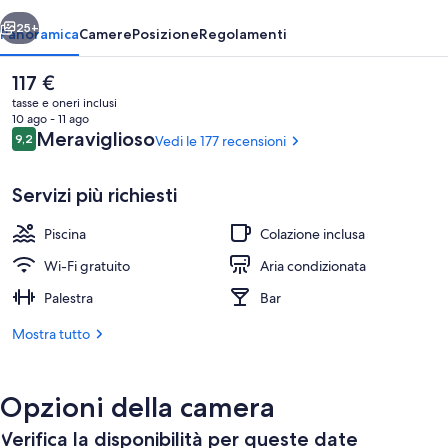
ietro
Avanti
25+
Panoramica
Camere
Posizione
Regolamenti
Il
117 €
prezzo
tasse e oneri inclusi
attuale
10 ago - 11 ago
è
Recensioni
Meraviglioso
9,2
Vedi le 177 recensioni
9,2 su 10
117 €
Servizi più richiesti
Piscina
Colazione inclusa
Vista dalla camera
Wi-Fi gratuito
Aria condizionata
Palestra
Bar
Mostra tutto
Opzioni della camera
Verifica la disponibilità per queste date