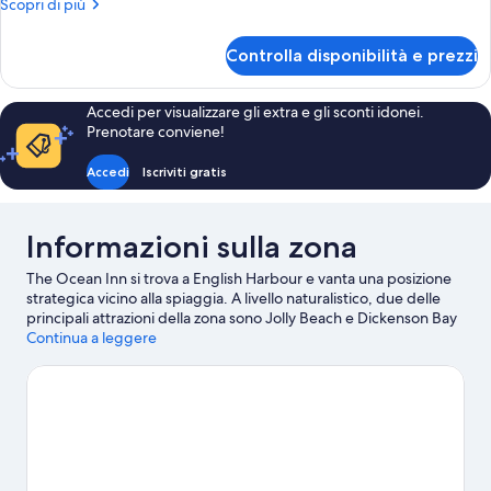
Altri
Scopri di più
bagno
dettagli
condiviso
per
Controlla disponibilità e prezzi
Camera
Basic,
bagno
Accedi per visualizzare gli extra e gli sconti idonei.
condiviso
Prenotare conviene!
Accedi
Iscriviti gratis
Informazioni sulla zona
The Ocean Inn si trova a English Harbour e vanta una posizione
strategica vicino alla spiaggia. A livello naturalistico, due delle
principali attrazioni della zona sono Jolly Beach e Dickenson Bay
Beach. Sei in cerca di eventi sportivi o spettacoli a cui assistere?
Continua a leggere
Sir Vivian Richards Stadium o Recreation Ground potrebbero
avere in programma qualcosa di interessante per te. Grazie ad
attività come immersioni subacquee, snorkeling e tour in barca
nelle vicinanze, divertirsi in acqua non sarà certo difficile!
Vai alla
guida turistica di English Harbour
Mostra altre guest house a English Harbour