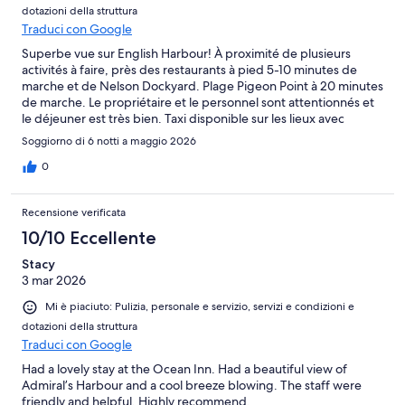
dotazioni della struttura
Traduci con Google
Superbe vue sur English Harbour! À proximité de plusieurs
activités à faire, près des restaurants à pied 5-10 minutes de
marche et de Nelson Dockyard. Plage Pigeon Point à 20 minutes
de marche. Le propriétaire et le personnel sont attentionnés et
le déjeuner est très bien. Taxi disponible sur les lieux avec
Edgard. La piscine est bien toutefois, il n’y a aucun parasol. Nous
Soggiorno di 6 notti a maggio 2026
avons beaucoup apprécié notre séjour et le petit cottage était
parfait pour nous.
0
Recensione verificata
10/10 Eccellente
Stacy
3 mar 2026
Mi è piaciuto: Pulizia, personale e servizio, servizi e condizioni e
dotazioni della struttura
Traduci con Google
Had a lovely stay at the Ocean Inn. Had a beautiful view of
Admiral’s Harbour and a cool breeze blowing. The staff were
friendly and helpful. Highly recommend.