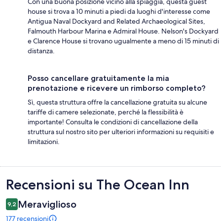
Con una buona posizione vicino alla spiaggia, questa guest
house si trova a 10 minuti a piedi da luoghi d'interesse come
Antigua Naval Dockyard and Related Archaeological Sites,
Falmouth Harbour Marina e Admiral House. Nelson's Dockyard
e Clarence House si trovano ugualmente a meno di 15 minuti di
distanza.
Posso cancellare gratuitamente la mia
prenotazione e ricevere un rimborso completo?
Sì, questa struttura offre la cancellazione gratuita su alcune
tariffe di camere selezionate, perché la flessibilità è
importante! Consulta le condizioni di cancellazione della
struttura sul nostro sito per ulteriori informazioni su requisiti e
limitazioni.
Recensioni
Recensioni su The Ocean Inn
Meraviglioso
9,2
177 recensioni