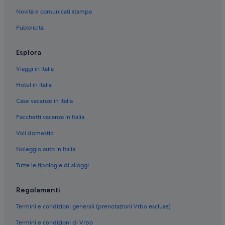
Novità e comunicati stampa
Borgogna: hotel a 5 stelle
Pubblicità
Borgogna: hotel a 3 stelle
Saint-Sernin-Du-Plain: hotel
Esplora
Lacanche: hotel
Viaggi in Italia
Auxy: hotel
Hotel in Italia
Saint-Léger-Sous-Beuvray: hotel
Case vacanze in Italia
Diancey: hotel
Pacchetti vacanza in Italia
Censerey: hotel
Voli domestici
Jouey: hotel
Mont-Saint-Jean: hotel
Noleggio auto in Italia
Creancey: hotel
Tutte le tipologie di alloggi
Nolay: hotel
Regolamenti
Meloisey: hotel
Termini e condizioni generali (prenotazioni Vrbo escluse)
Arnay le Duc: hotel
Termini e condizioni di Vrbo