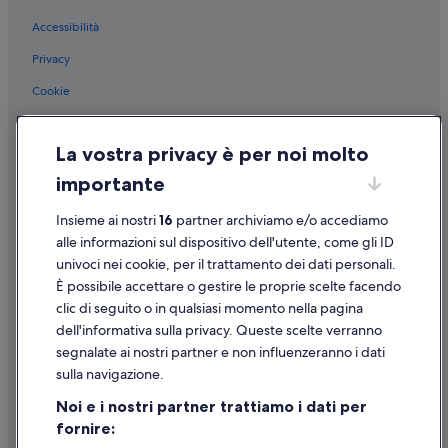
Maconge: hotel
Accessibilità
Antully: hotel
Vandenesse-En-Auxois: hotel
Privacy
Musigny: hotel
Cookie
Moux-En-Morvan: hotel
Condizioni per l'utilizzo
Thoisy-Le-Désert: hotel
La vostra privacy è per noi molto
Informazioni legali/Contatti
Sainte-Sabine: hotel
importante
Linee guida sui contenuti e segnalazione dei contenuti
Le Fête: hotel
Insieme ai nostri
16
partner archiviamo e/o accediamo
Supporto
Cantone di Bligny-sur-Ouche: hotel
alle informazioni sul dispositivo dell'utente, come gli ID
univoci nei cookie, per il trattamento dei dati personali.
La Grande-Verrière: hotel
Assistenza clienti
È possibile accettare o gestire le proprie scelte facendo
Saint-Symphorien-De-Marmagne: hotel
Contattaci
clic di seguito o in qualsiasi momento nella pagina
Couches: hotel
dell'informativa sulla privacy. Queste scelte verranno
Come cancellare un volo
segnalate ai nostri partner e non influenzeranno i dati
Liernais: hotel
Come modificare la prenotazione di un hotel o una casa vacanze
sulla navigazione.
Molinot: hotel
Tempistiche per i rimborsi
Noi e i nostri partner trattiamo i dati per
Anost: hotel
fornire:
Utilizzare un coupon Expedia