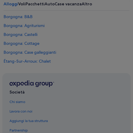
Alloggi
Voli
Pacchetti
Auto
Case vacanza
Altro
Borgogna: B&B
Borgogna: Agriturismi
Borgogna: Castelli
Borgogna: Cottage
Borgogna: Case galleggianti
Étang-Sur-Arroux: Chalet
Broye: Case private in affitto
Auxy: Guest house
Borgogna: Hotel romantici
Società
Borgogna: Hotel con azienda vinicola
Chi siamo
Borgogna: Hotel di lusso
Lavora con noi
Borgogna: Hotel storici
Aggiungi la tua struttura
Borgogna: hotel Relais & Chateaux
Partnership
Borgogna: Oceania Hotels