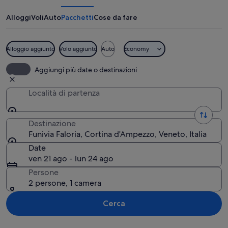
Alloggi
Voli
Auto
Pacchetti
Cose da fare
Alloggio aggiunto
Volo aggiunto
Auto
Economy
Una funivia sospesa tra due torri, co
Aggiungi più date o destinazioni
Località di partenza
Destinazione
Funivia Faloria, Cortina d'Ampezzo, Veneto, Italia
Date
ven 21 ago - lun 24 ago
Persone
2 persone, 1 camera
Cerca
Guarda la mappa