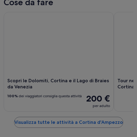
Cose da fare
all’aperto
Scopri le Dolomiti, Cortina e il Lago di Braies da Venezia
Tour nel c
Scopri le Dolomiti, Cortina e il Lago di Braies
Tour nel
da Venezia
Cortina
200 €
100%
dei viaggiatori consiglia questa attività
per adulto
Visualizza tutte le attività a Cortina d'Ampezzo