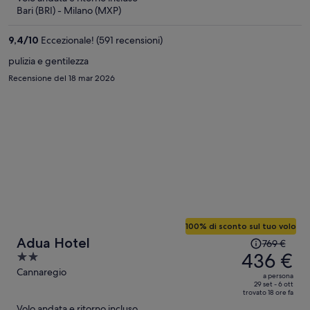
401 €
Bari (BRI) - Milano (MXP)
a
persona
9,4
/
10
Eccezionale! (591 recensioni)
pulizia e gentilezza
Recensione del 18 mar 2026
100% di sconto sul tuo volo
Il
Adua Hotel
769 €
prezzo
436 €
2
era
out
Cannaregio
a persona
769 €,
of
29 set - 6 ott
trovato 18 ore fa
ora
5
Volo andata e ritorno incluso