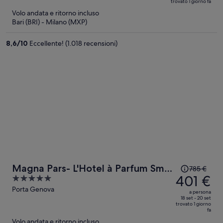
trovato 1 giorno fa
ora
5
Volo andata e ritorno incluso
è
Bari (BRI) - Milano (MXP)
350 €
a
8,6
/
10
Eccellente! (1.018 recensioni)
persona
Il
Magna Pars- L'Hotel à Parfum Small
785 €
prezzo
401 €
5
Luxury Hotels of the World
era
out
Porta Genova
a persona
785 €,
of
18 set - 20 set
trovato 1 giorno
ora
5
fa
è
Volo andata e ritorno incluso