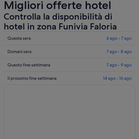
Migliori offerte hotel
Controlla la disponibilità di
hotel in zona Funivia Faloria
Controlla
Questa sera
6 ago - 7 ago
i
prezzi
Controlla
Domani sera
7 ago - 8 ago
vicino
i
a
prezzi
Controlla
Questo fine settimana
7 ago - 9 ago
Funivia
vicino
i
Faloria
a
prezzi
Controlla
Il prossimo fine settimana
14 ago - 16 ago
per
Funivia
vicino
i
questa
Faloria
a
prezzi
sera,
per
Funivia
vicino
6
domani
Faloria
a
ago
sera,
per
Funivia
-
7
questo
Faloria
7
ago
weekend,
per
ago
-
7
il
8
ago
prossimo