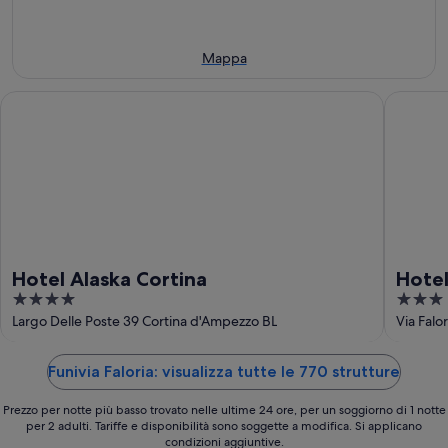
ago
-
weekend,
9
14
ago
ago
Mappa
-
16
Hotel Alaska Cortina
Hotel Se
ago
Hotel Alaska Cortina
Hote
4
3
out
out
Largo Delle Poste 39 Cortina d'Ampezzo BL
Via Falo
of
of
5
5
Funivia Faloria: visualizza tutte le 770 strutture
Prezzo per notte più basso trovato nelle ultime 24 ore, per un soggiorno di 1 notte
per 2 adulti. Tariffe e disponibilità sono soggette a modifica. Si applicano
condizioni aggiuntive.