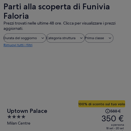
Parti alla scoperta di Funivia
Faloria
Prezzi trovati nelle ultime 48 ore. Clicca per visualizzare i prezzi
aggiornati.
Durata del soggiorno
Categoria struttura
Prima classe
Rimuovi tutti i filtri
100% di sconto sul tuo volo
Il
Uptown Palace
588 €
prezzo
350 €
4
era
out
Milan Centre
a persona
588 €,
of
18 set - 20 set