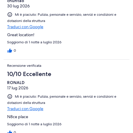
chuntao
parecchio datati e potrebbero creare complicazioni inutili (ho
30 lug 2026
provato a contattare il banco dello staff al piano terra, ma ho
avuto problemi con il contatto in quanto io li sentivo, ma loro
Mi è piaciuto: Pulizia, personale e servizio, servizi e condizioni e
facevano fatica).
dotazioni della struttura
Traduci con Google
Great location!
Soggiorno di 1 notte a luglio 2026
0
Recensione verificata
10/10 Eccellente
RONALD
17 lug 2026
Mi è piaciuto: Pulizia, personale e servizio, servizi e condizioni e
dotazioni della struttura
Traduci con Google
N8ce place
Soggiorno di 1 notte a luglio 2026
0