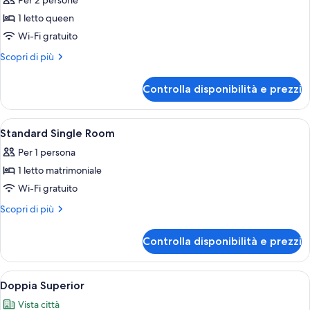
Per 2 persone
le
1 letto queen
foto
per
Wi-Fi gratuito
Standard
Altri
Scopri di più
Double
dettagli
per
Room
Controlla disponibilità e prezzi
Standard
Double
Room
Apri
Una cassaforte in camera, una scrivani
10
Standard Single Room
tutte
Per 1 persona
le
1 letto matrimoniale
foto
per
Wi-Fi gratuito
Standard
Altri
Scopri di più
Single
dettagli
per
Room
Controlla disponibilità e prezzi
Standard
Single
Room
Apri
Una camera d'albergo con un letto gra
9
Doppia Superior
tutte
Vista città
le