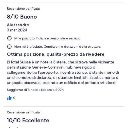
Recensione verificata
8/10 Buono
Alessandro
3 mar 2024
Mi è piaciuto: Pulizia e personale e servizio
Non mi è piaciuto: Condizioni e dotazioni della struttura
Ottima posizione, qualità-prezzo da rivedere
L'Hotel Suisse è un hotel a 3 stelle, che si trova nelle vicinanze
della stazione Genéve-Cornavin, hub nevralgico di
collegamento tra l'aeroporto, il centro storico, distante meno di
un chilometro di distanza, e i quartieri limitrofi. Esteticamente è
un posto piacevole, essendo un edificio del periodo art-decò
ma che, pur trovandosi in una zona parecchio movimentata, i
Soggiorno di 3 notti a febbraio 2024
locali risultano ben insonorizzati. A livello di comfort, le camere
hanno bisogno di un revamping estetico, soprattutto i bagni
0
delle stesse, per la presenza delle vasche, e l'assenza del bidet.
Infine, parlando della colazione, il prezzo che andrete a pagare
Recensione verificata
valgono pienamente il prezzo, in quanto pur essendo di tipo
internazionale, è comunque di ottima qualità. PS: Rivedere gli
10/10 Eccellente
apparecchi telefonici e prese elettriche, in quanto sono