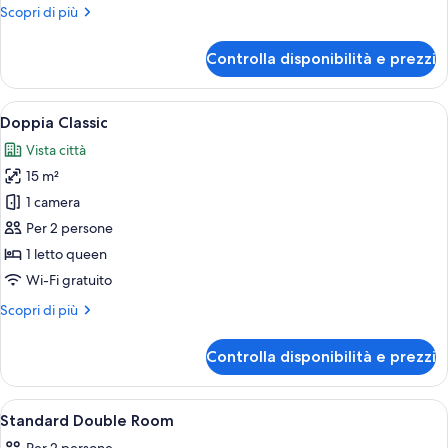
Altri
Scopri di più
dettagli
per
Controlla disponibilità e prezzi
Singola
Classic
Apri
Un letto ben rifatto con un copriletto
7
Doppia Classic
tutte
Vista città
le
15 m²
foto
per
1 camera
Doppia
Per 2 persone
Classic
1 letto queen
Wi-Fi gratuito
Altri
Scopri di più
dettagli
per
Controlla disponibilità e prezzi
Doppia
Classic
Apri
Una cassaforte in camera, una scrivani
3
Standard Double Room
tutte