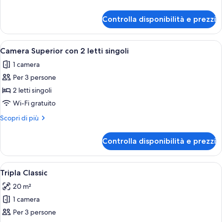
con
dettagli
2
per
Controlla disponibilità e prezzi
Camera
letti
Classic
singoli
con
Apri
Una camera d'albergo con due letti, un
6
2
Camera Superior con 2 letti singoli
tutte
letti
1 camera
singoli
le
Per 3 persone
foto
per
2 letti singoli
Camera
Wi-Fi gratuito
Superior
Altri
Scopri di più
con
dettagli
2
per
Controlla disponibilità e prezzi
Camera
letti
Superior
singoli
con
Apri
Una camera d'albergo moderna con un 
4
2
Tripla Classic
tutte
letti
20 m²
singoli
le
1 camera
foto
per
Per 3 persone