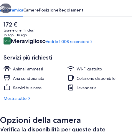
ietro
Avanti
55+
Panoramica
Camere
Posizione
Regolamenti
Il
172 €
prezzo
tasse e oneri inclusi
attuale
15 ago - 16 ago
è
Recensioni
Meraviglioso
9,0
Vedi le 1.008 recensioni
9,0 su 10
172 €
Servizi più richiesti
Animali ammessi
Wi-Fi gratuito
Una cassaforte in camera, una scrivani
Aria condizionata
Colazione disponibile
Servizi business
Lavanderia
Mostra tutto
Opzioni della camera
Verifica la disponibilità per queste date