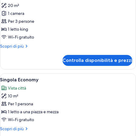
20 m²
foto
per
1 camera
Doppia
Per 3 persone
Superior
1 letto king
Wi-Fi gratuito
Altri
Scopri di più
dettagli
per
Controlla disponibilità e prezzi
Doppia
Superior
Apri
Una camera d'albergo con un letto, una
5
Singola Economy
tutte
Vista città
le
10 m²
foto
per
Per 1 persona
Singola
1 letto a una piazza e mezza
Economy
Wi-Fi gratuito
Altri
Scopri di più
dettagli