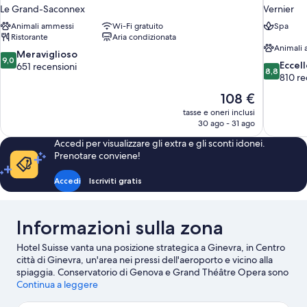
Le Grand-Saconnex
Vernier
Animali ammessi
Wi-Fi gratuito
Spa
Ristorante
Aria condizionata
Animali
9.0
Meraviglioso
9,0
8.8
Eccel
su
651 recensioni
8,8
su
810 re
10,
10,
Meraviglioso,
Il
108 €
Eccellente
651
prezzo
tasse e oneri inclusi
810
recensioni
attuale
30 ago - 31 ago
recensioni
è
Accedi per visualizzare gli extra e gli sconti idonei.
108 €
Prenotare conviene!
Accedi
Iscriviti gratis
Informazioni sulla zona
Hotel Suisse vanta una posizione strategica a Ginevra, in Centro
città di Ginevra, un'area nei pressi dell'aeroporto e vicino alla
spiaggia. Conservatorio di Genova e Grand Théâtre Opera sono
due delle principali attrazioni culturali della zona. Tra le altre
Continua a leggere
tappe da non perdere ci sono Giardini botanici e Geneve Plage.