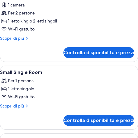
per
1 camera
Monolocale
Per 2 persone
1 letto king o 2 letti singoli
Wi-Fi gratuito
Altri
Scopri di più
dettagli
per
Controlla disponibilità e prezzi
Monolocale
Apri
Una cassaforte in camera, una scrivani
5
Small Single Room
tutte
Per 1 persona
le
1 letto singolo
foto
per
Wi-Fi gratuito
Small
Altri
Scopri di più
Single
dettagli
per
Room
Controlla disponibilità e prezzi
Small
Single
Room
Apri
Camera d'albergo con un letto, comodin