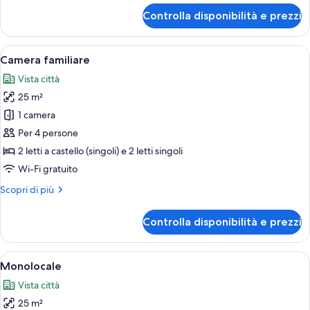
per
Controlla disponibilità e prezzi
Singola
Economy
Apri
Una camera d'albergo con due letti, un
5
Camera familiare
tutte
Vista città
le
25 m²
foto
per
1 camera
Camera
Per 4 persone
familiare
2 letti a castello (singoli) e 2 letti singoli
Wi-Fi gratuito
Altri
Scopri di più
dettagli
per
Controlla disponibilità e prezzi
Camera
familiare
Apri
Camera d'albergo con un letto, una sc
6
Monolocale
tutte
Vista città
le
25 m²
foto