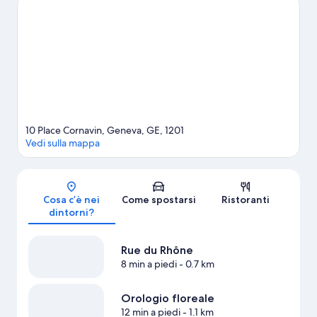
Anche Alpengarten e Microcosm meritano una visita. Dedica del
tempo a scoprire tutte le attività e i servizi nelle vicinanze, come
jogging e escursioni in monopattino elettrico a noleggio.
Vai alla
guida turistica di Ginevra
10 Place Cornavin, Geneva, GE, 1201
Vedi sulla mappa
Mappa
Cosa c’è nei
Come spostarsi
Ristoranti
dintorni?
Rue du Rhône
8 min a piedi
- 0.7 km
Orologio floreale
12 min a piedi
- 1.1 km