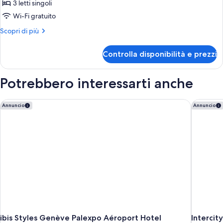
Tripla
3 letti singoli
Classic
Wi-Fi gratuito
Altri
Scopri di più
dettagli
per
Controlla disponibilità e prezzi
Tripla
Classic
Potrebbero interessarti anche
ibis Styles Genève Palexpo Aéroport Hotel
Intercit
Annuncio
Annuncio
ibis Styles Genève Palexpo Aéroport Hotel
Interci