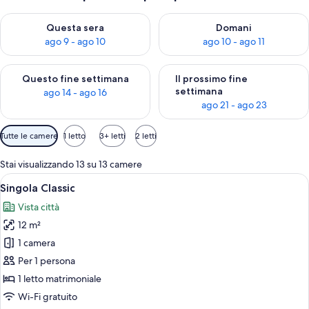
Verifica la disponibilità per questa sera, ago 9 - ago 10
Verifica la disponibilità per d
Questa sera
Domani
ago 9 - ago 10
ago 10 - ago 11
Verifica la disponibilità per questo fine settimana, ago 14 - ag
Verifica la disponibilità per i
Questo fine settimana
Il prossimo fine
settimana
ago 14 - ago 16
ago 21 - ago 23
Filtri
Tutte le camere
1 letto
3+ letti
2 letti
disponibili
per
Stai visualizzando 13 su 13 camere
le
Apri
Una camera d'albergo con un letto gra
5
Singola Classic
camere
tutte
Vista città
le
12 m²
foto
per
1 camera
Singola
Per 1 persona
Classic
1 letto matrimoniale
Wi-Fi gratuito