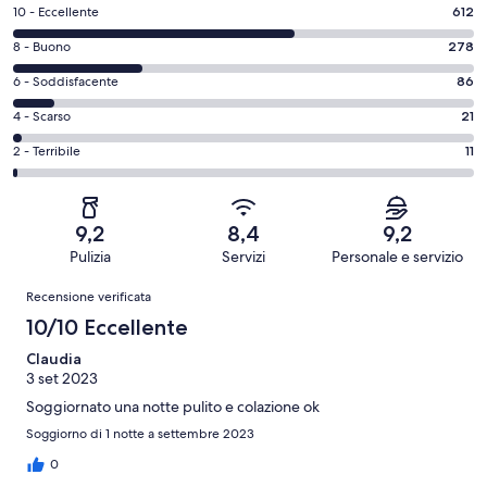
Valutazione
10 - Eccellente
612
di
Valutazione
8 - Buono
278
10
di
-
Valutazione
6 - Soddisfacente
86
8
Eccellente.
di
-
Valutazione
4 - Scarso
21
612
6
Buono.
di
su
-
Valutazione
2 - Terribile
11
278
4
1008
Soddisfacente.
di
su
-
recensioni
86
2
1008
Scarso.
su
-
recensioni
21
9,2
8,4
9,2
1008
Terribile.
su
Pulizia
Servizi
Personale e servizio
recensioni
11
1008
Recensioni
su
Recensione verificata
recensioni
1008
10/10 Eccellente
recensioni
Claudia
3 set 2023
Soggiornato una notte pulito e colazione ok
Soggiorno di 1 notte a settembre 2023
0