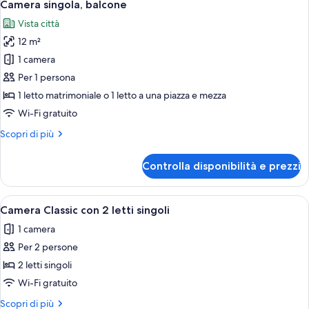
4
Camera singola, balcone
tutte
Vista città
le
12 m²
foto
per
1 camera
Camera
Per 1 persona
singola,
1 letto matrimoniale o 1 letto a una piazza e mezza
balcone
Wi-Fi gratuito
Altri
Scopri di più
dettagli
per
Controlla disponibilità e prezzi
Camera
singola,
balcone
Apri
Camera d'albergo con due letti, una lo
5
Camera Classic con 2 letti singoli
tutte
1 camera
le
Per 2 persone
foto
per
2 letti singoli
Camera
Wi-Fi gratuito
Classic
Altri
Scopri di più