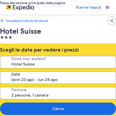
Passa alla sezione principale della pagina
Scarica l’app
Visualizza tutte le strutture
Hotel Suisse
Struttura
a
3.0
Scegli le date per vedere i prezzi
stelle
Dove vuoi andare?
Date
Persone
Cerca