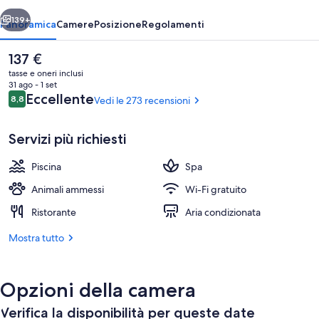
II
ietro
Avanti
139+
Panoramica
Camere
Posizione
Regolamenti
Il
137 €
prezzo
tasse e oneri inclusi
attuale
31 ago - 1 set
è
Recensioni
Eccellente
8,8
Vedi le 273 recensioni
8,8 su 10
137 €
Servizi più richiesti
Piscina
Spa
Pasti e bevande
Animali ammessi
Wi-Fi gratuito
Ristorante
Aria condizionata
Mostra tutto
Opzioni della camera
Verifica la disponibilità per queste date