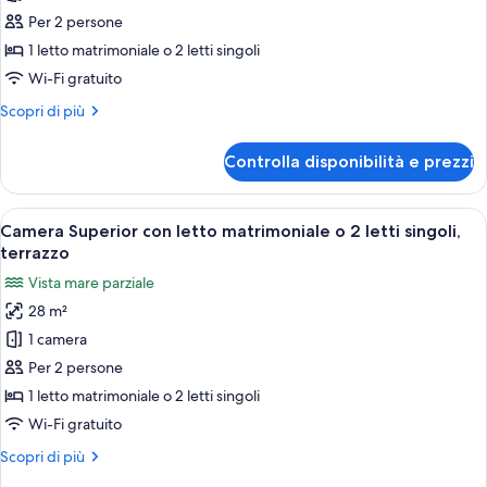
Comfort
Per 2 persone
con
1 letto matrimoniale o 2 letti singoli
letto
Wi-Fi gratuito
matrimoniale
Altri
Scopri di più
o
dettagli
2
per
Controlla disponibilità e prezzi
Camera
letti
Comfort
singoli,
con
Apri
Camera Superior con letto matrimoniale 
balcone
20
letto
Camera Superior con letto matrimoniale o 2 letti singoli,
tutte
matrimoniale
terrazzo
o
le
Vista mare parziale
2
foto
letti
28 m²
per
singoli,
1 camera
Camera
balcone
Superior
Per 2 persone
con
1 letto matrimoniale o 2 letti singoli
letto
Wi-Fi gratuito
matrimoniale
Altri
Scopri di più
o
dettagli