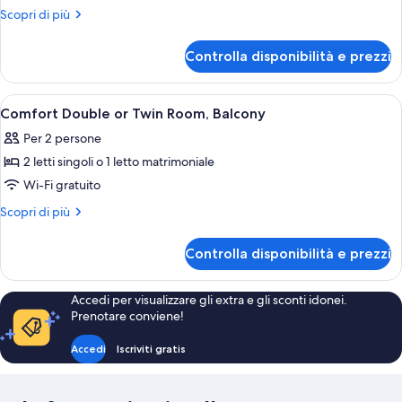
Superior
Altri
Scopri di più
Double
dettagli
per
or
Controlla disponibilità e prezzi
Superior
Twin
Double
Room,
or
Apri
Camera d'albergo con un letto, una scr
12
Terrace
Twin
Comfort Double or Twin Room, Balcony
tutte
Room,
Per 2 persone
Terrace
le
2 letti singoli o 1 letto matrimoniale
foto
per
Wi-Fi gratuito
Comfort
Altri
Scopri di più
Double
dettagli
per
or
Controlla disponibilità e prezzi
Comfort
Twin
Double
Room,
or
Accedi per visualizzare gli extra e gli sconti idonei.
Balcony
Twin
Prenotare conviene!
Room,
Balcony
Accedi
Iscriviti gratis