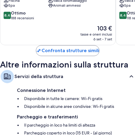
Piscina
Vasca idromassaggio
Vasca 
Hotel
Spa
Animali ammessi
Spa
TV da 20 pollici con canali satellitari
&
Congress
8.4
8.4
Ottimo
Ott
Pulizie giornaliere e scrivanie
8,4
8,4
Grosseto
su
su
188 recensioni
118 r
10,
10,
Il
103 €
Ottimo,
Ottimo,
prezzo
188
118
tasse e oneri inclusi
attuale
6 set - 7 set
recensioni
recensio
è
103 €
Confronta strutture simili
Altre informazioni sulla struttura
Servizi della struttura
Connessione Internet
Disponibile in tutte le camere: Wi-Fi gratis
Disponibile in alcune aree condivise: Wi-Fi gratis
Parcheggio e trasferimenti
Il parcheggio in loco ha limiti di altezza
Parcheggio coperto in loco (15 EUR - (al giorno)