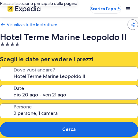
Passa alla sezione principale della pagina
Scarica l’app
Visualizza tutte le strutture
Hotel Terme Marine Leopoldo II
Struttura
a
4.0
Scegli le date per vedere i prezzi
stelle
Dove vuoi andare?
Date
Persone
Cerca