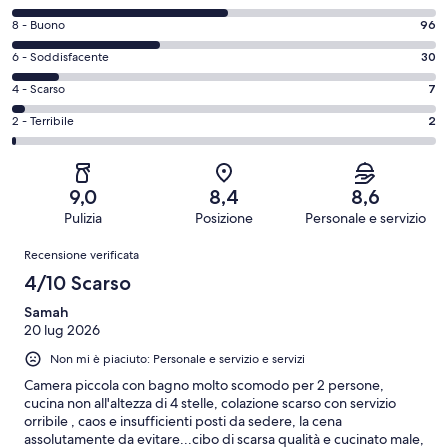
di
Valutazione
8 - Buono
96
10
di
-
Valutazione
6 - Soddisfacente
30
8
Eccellente.
di
-
Valutazione
4 - Scarso
7
138
6
Buono.
di
su
-
Valutazione
2 - Terribile
2
96
4
273
Soddisfacente.
di
su
-
recensioni
30
2
273
Scarso.
su
-
recensioni
7
9,0
8,4
8,6
273
Terribile.
su
Pulizia
Posizione
Personale e servizio
recensioni
2
273
Recensioni
su
Recensione verificata
recensioni
273
4/10 Scarso
recensioni
Samah
20 lug 2026
Non mi è piaciuto: Personale e servizio e servizi
Camera piccola con bagno molto scomodo per 2 persone,
cucina non all'altezza di 4 stelle, colazione scarso con servizio
orribile , caos e insufficienti posti da sedere, la cena
assolutamente da evitare...cibo di scarsa qualità e cucinato male,