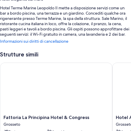
Hotel Terme Marine Leopoldo II mette a disposizione servizi come un
bar a bordo piscina, una terrazza e un giardino. Concediti qualche ora
rigenerante presso Terme Marine, la spa della struttura. Sale Marino, il
ristorante cucina italiana in loco, offre la colazione, il pranzo, la cena,
pasti leggeri e tavoli a bordo piscina. Gli ospiti possono approfittare dei
seguenti servizi: il Wi-Fi gratuito in camera, una lavanderia e 2 dei bar.
Informazioni sui diritti di cancellazione
Potrai approfittare anche dei seguenti servizi:
2 piscine all'aperto e 3 piscine coperte, con lettini
Strutture simili
Sorgenti termali in loco, un parcheggio (a pagamento) e servizio
Fattoria La Principina Hotel & Congress
Hotel Ai
babysitter (a pagamento)
Servizi di concierge, servizi per matrimoni e una TV nella hall
Aree riservate ai non fumatori, una sala ricevimenti e una reception
aperta 24 ore su 24
Caratteristiche della camera
Tutte le 150 camere vantano comodità come la climatizzazione, insieme a
dotazioni come il Wi-Fi gratis e casseforti.
Fattoria
Hotel
Fattoria La Principina Hotel & Congress
Hotel 
Altri servizi delle camere sono:
La
Airone
Grosseto
Grosset
Principina
Grosset
Bagni con docce e bidet