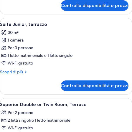
2
per
Controlla disponibilità e prezzi
Camera
letti
Superior
singoli,
con
Apri
Suite Junior, terrazzo | Minibar, una c
terrazzo
20
letto
Suite Junior, terrazzo
tutte
matrimoniale
30 m²
o
le
2
1 camera
foto
letti
per
Per 3 persone
singoli,
Suite
terrazzo
1 letto matrimoniale e 1 letto singolo
Junior,
Wi-Fi gratuito
terrazzo
Altri
Scopri di più
dettagli
per
Controlla disponibilità e prezzi
Suite
Junior,
terrazzo
Apri
Una camera d'albergo con un letto, un
5
Superior Double or Twin Room, Terrace
tutte
Per 2 persone
le
2 letti singoli o 1 letto matrimoniale
foto
per
Wi-Fi gratuito