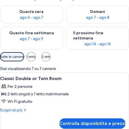
Verifica la disponibilità per questa sera, ago 6 - ago 7
Verifica la disponibilità per d
Questa sera
Domani
ago 6 - ago 7
ago 7 - ago 8
Verifica la disponibilità per questo fine settimana, ago 7 - ago
Verifica la disponibilità per il
Questo fine settimana
Il prossimo fine
settimana
ago 7 - ago 9
ago 14 - ago 16
Filtri
Tutte le camere
1 letto
2 letti
disponibili
per
Stai visualizzando 7 su 7 camere
le
Apri
Una camera d'albergo con un letto, una 
11
Classic Double or Twin Room
camere
tutte
Per 2 persone
le
2 letti singoli o 1 letto matrimoniale
foto
per
Wi-Fi gratuito
Classic
Altri
Scopri di più
Double
dettagli
per
or
Controlla disponibilità e prezzi
Classic
Twin