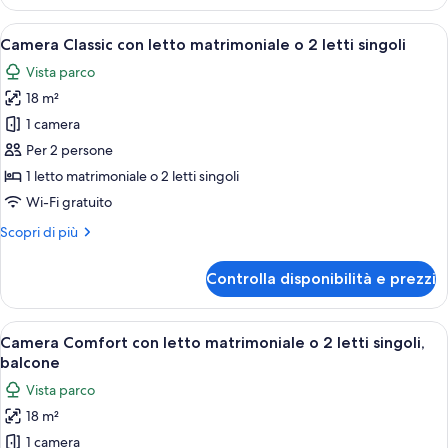
Double
Room
or
Apri
Camera Classic con letto matrimoniale o
10
Twin
Camera Classic con letto matrimoniale o 2 letti singoli
tutte
Room
Vista parco
le
18 m²
foto
per
1 camera
Camera
Per 2 persone
Classic
1 letto matrimoniale o 2 letti singoli
con
Wi-Fi gratuito
letto
Altri
Scopri di più
matrimoniale
dettagli
o
per
Controlla disponibilità e prezzi
2
Camera
Classic
letti
con
Apri
Camera Comfort con letto matrimoniale 
singoli
13
letto
Camera Comfort con letto matrimoniale o 2 letti singoli,
tutte
matrimoniale
balcone
o
le
Vista parco
2
foto
letti
18 m²
per
singoli
1 camera
Camera