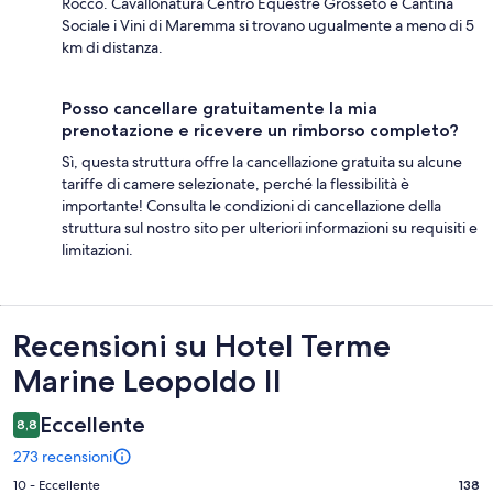
Rocco. Cavallonatura Centro Equestre Grosseto e Cantina
Sociale i Vini di Maremma si trovano ugualmente a meno di 5
km di distanza.
Posso cancellare gratuitamente la mia
prenotazione e ricevere un rimborso completo?
Sì, questa struttura offre la cancellazione gratuita su alcune
tariffe di camere selezionate, perché la flessibilità è
importante! Consulta le condizioni di cancellazione della
struttura sul nostro sito per ulteriori informazioni su requisiti e
limitazioni.
Recensioni
Recensioni su Hotel Terme
Marine Leopoldo II
Eccellente
8,8
273 recensioni
Valutazione
10 - Eccellente
138