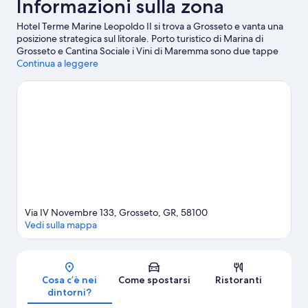
Informazioni sulla zona
Hotel Terme Marine Leopoldo II si trova a Grosseto e vanta una
posizione strategica sul litorale. Porto turistico di Marina di
Grosseto e Cantina Sociale i Vini di Maremma sono due tappe
fondamentali per gli amanti delle attività. A livello naturalistico,
Continua a leggere
invece, spiccano Parco Regionale della Maremma e Riserva
Naturale Diaccia Botrona. Buttati in acqua e mettiti alla prova
con una delle tante discipline sportive della zona, tra cui
immersioni subacquee, snorkeling e windsurf. In alternativa puoi
divertirti all'aperto con attività come jogging e mountain bike.
Vai alla guida turistica di Grosseto
Via IV Novembre 133, Grosseto, GR, 58100
Vedi sulla mappa
Mappa
Cosa c’è nei
Come spostarsi
Ristoranti
dintorni?