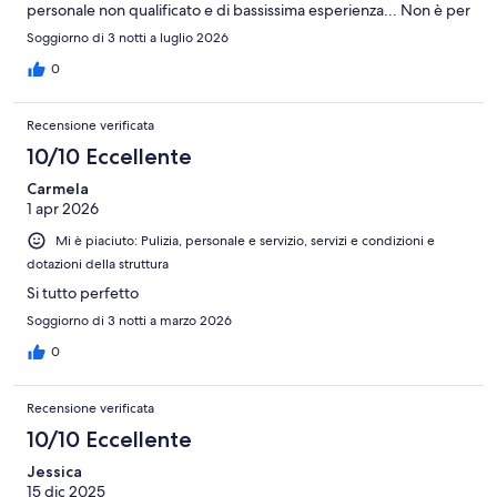
personale non qualificato e di bassissima esperienza... Non è per
niente una struttura di 4 stelle. L'unica lato positivo è la piscina
Soggiorno di 3 notti a luglio 2026
che pulita e grande.
0
Recensione verificata
10/10 Eccellente
Carmela
1 apr 2026
Mi è piaciuto: Pulizia, personale e servizio, servizi e condizioni e
dotazioni della struttura
Si tutto perfetto
Soggiorno di 3 notti a marzo 2026
0
Recensione verificata
10/10 Eccellente
Jessica
15 dic 2025